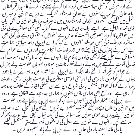
ہے اور خواتین کوعملی سیاست میں کردار ادا کرنے کیلئے تیار کرنے کا سہرا فخر افغان
باچاخانؒ کے سر ہے جنہوں نے خدائی خدمتگار تحریک کے ذریعے خواتین کو میدان
عمل میں نکلنے کی تعلیم دی ‘خدائی خدمتگاروں میں نہ صرف مرد بلکہ خواتین کی بھی ایک
بڑی تعداد شامل ہے ، اپنے ایک بیان میں انہوں نے کہا کہ کسی بھی معاشرے کی ترقی
میں خواتین کا کردار خصوصی اہمیت کا حامل ہے ‘ خواتین کو حقو ق دئیے بغیر کوئی بھی
معاشرہ اور ملک ترقی نہیں کر سکتا ‘ انہوں نے کہا کہ اے این پی واحد سیاسی جماعت
ہے جس نے چترال کی ترقی کیلئے قابل قدر خدمات انجام دیں اور وہاں کے عوام کے
مسائل کے حل کیلئے ترجیحی بنیادوں پر کام کیا ،انہوں نے کہا کہ بارشوں ،سیلاب اور
قدرتی آفات کے نتیجے میں ہونے والے نقصانات پر موجودہ صوبائی حکومت نے چترال
کے عوام کو نظر انداز کئے رکھا جبکہ اے این پی نے اقتدار میں نہ ہونے کے باوجود
یہاں کے عوام کی داد رسی کی اور حتی الوسعی متاثرین کی خدمت جاری رکھی ، خدیجہ
سردار نے کہا کہ عوامی نیشنل پارٹی شروع دن سے ہی صنفی امتیاز کے خلاف جدوجہد
کر رہی ہے ‘ اور آج بھی ہماری ماؤں بہنوں کو ہماری جدوجہد سے اتفاق ہے اوروہ
اے این پی پر اعتماد کرتی ہیں ‘ انہوں نے کہاکہ اے این پی نے اپنے دور حکومت
میں خواتین کی فلاح وبہبود کیلئے مختلف منصوبے شروع کئے جن کی تکمیل سے نہ صرف
خواتین اپنے پیرو ں پر کھڑی ہوئیں بلکہ معاشرے کی ایک فعال اکائی کے طور پر ابھر کر
سامنے آئیں ، انہوں نے خواتین سے اپیل کی کہ پختون قوم کے بہتر مستقبل کیلئے
پارٹی قائد اسفندیار ولی خان اور اے این پی کے ہاتھ مضبوط کریں ۔