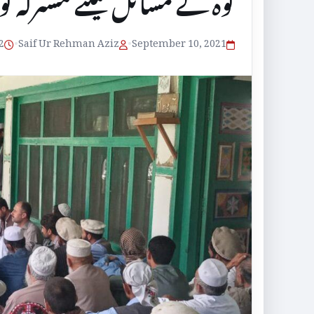
کوہ کے مسائل کیلئے مشترکہ ک
September 10, 2021
•
Saif Ur Rehman Aziz
•
2 منٹ پڑھنے کا