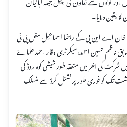
اور لوگوں سے تعاون کی اپیل جبکہ اہالیان
 کا یقین دلایا۔
م خان اے این پی کے رہنما اسماعیل مغل پی ٹی
 سابق ناظم حسین احمد،سیکرٹری وقار احمد علماۓ
ں شرکت کی اخر میں متفقہ طور شیشی کوہ روڈ کی
کلشت تک کو فوری طور پر نشنل گرڈ سے منسلک