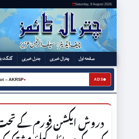
Saturday, 8 August 2026
صفحہ اول
چترال خبریں
جنرل خبریں
گلگت بل
KRSP
ADS
►
دروش ایکشن فورم کے تحت 