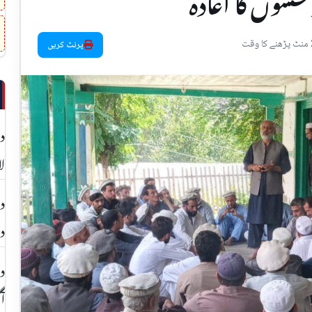
وششوں کا اعادہ
 وقت
پرنٹ کریں
در
لا
در
در
در
آ