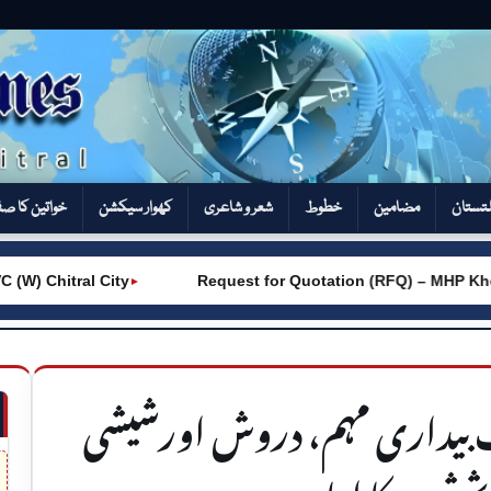
تستان
مضامین
خطوط
شعر و شاعری
کھوار سیکشن‎
خواتین کا ص
itral City
Request for Quotation (RFQ) – MHP Khot – A
►
بیداری مہم، دروش اورشیشی