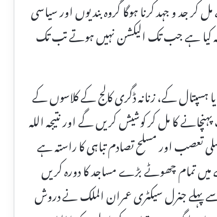
 کر جد و جہد کرنا ہوگا گروہ بندیوں اور سیاسی
فہ کیا ہے جب تک الیکشن نہیں ہوتے تب تک
یا ہسپتال کے، زنانہ ڈگری کالج کے کلاسوں کے
 پہنچانے کا مل کر کوشیش کریں گے اور نتیجہ اللہ
ی تعصب اور مسلح تصادم تباہی کا راستہ ہے
میں تمام چھوٹے بڑے مساجد کا دورہ کریں
 پہلے جنرل سیکٹری عمران الملک نے دروش