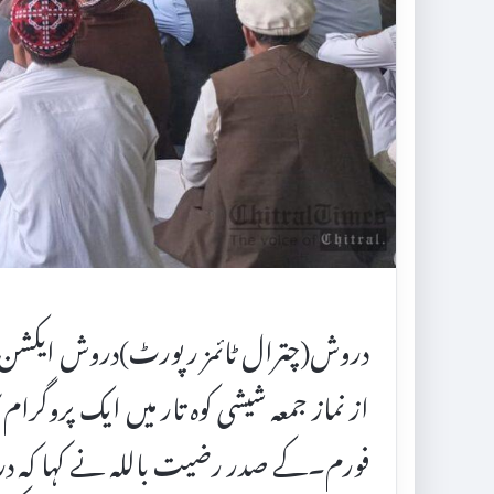
دروش(چترال ٹائمز رپورٹ)دروش ایکشن ف
از نماز جمعہ شیشی کوہ تار میں ایک پروگ
فورم۔کے صدر رضیت باللہ نے کہا کہ در