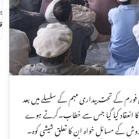
بی
قا
ورم کے تحت بیداری مہم کے سلسلے میں بعد
رام کا انعقاد کیا گیا جس سے خطاب۔کرتے ہوے
وش کے مسائل خواہ ان کا تعلق شیشی کوہ۔