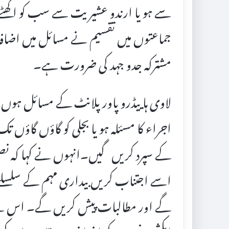
سے ہو یا ارندو عشیریت سے سب کو اکھٹے مل
جماعتوں میں تقسیم نے مسائل میں اضا
مشترکہ جدو جہد کی ضرورت ہے۔
لاوی ہاییڈرو پاور پلانٹ کے مسائل ہوں 
اجراء کا مسئلہ ہو یا بجلی کو گاؤں گاؤں تک
کے سپرد کریں گیں۔انہوں نے کہا کہ نصل
اسے اجتناب کریں بیداری مہم کے سلسلے 
گے اور مطالبات پیش کریں گے۔ اس سے