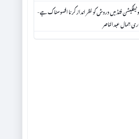
وٹیفکیشن فنڈ میں دروش کو نظر انداز کرنا افسوسناک ہے-
ری جمال عبدالناصر