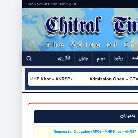
The Voice of Chitral since 2004
فحہ
ویڈیوز
موسم
چترال
انگریزی
(RFQ) – MHP Khot – AKRSP
Admission Open – GTVC (W) Ch
►
اشتہارات
Request for Quotation (RFQ) – MHP Khot – AKRSP