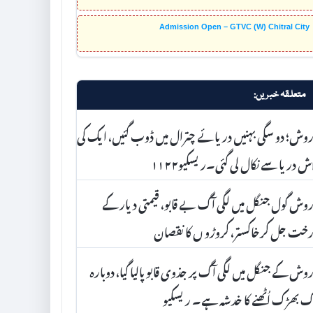
Admission Open – GTVC (W) Chitral City
متعلقہ خبریں:
وش؛ دو سگی بہنیں دریائے چترال میں ڈوب گئیں، ایک کی
ش دریا سے نکال لی گئی۔ریسکیو۱۱۲۲
وش گول جنگل میں لگی آگ بے قابو، قیمتی دیار کے
خت جل کرخاکستر، کروڑو ں کا نقصان
وش کے جنگل میں لگی آگ پر جذوی قابو پالیا گیا، دوبارہ
گ بھڑک اُٹھنے کا خدشہ ہے۔ ریسکیو