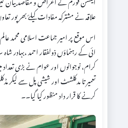
ایکشن فورم کے اغراض و مقاصد بیان کیں 
علاقہ نے مشترکہ مفادات کیلۓ بھر پور تعاون
اس موقع پر امیر جماعت اسلامی محمد عال
ائی کے رہنماؤں ذولفقار احمد ،بہادر شاہ
کرام، نوجوانوں اور عوام نے بڑی تعداد می
تعمیر تا مدکلشٹ اور شیشی پل سے لیکر مڈ
کرنے کا قرار داد منظور کیا گیا۔۔