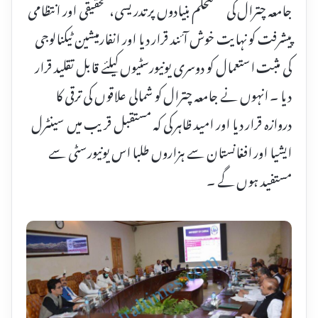
جامعہ چترال کی مستحکم بنیادوں پر تدریسی، تحقیقی اور انتظامی
پیشرفت کو نہایت خوش آئند قرار دیا اور انفارمیشین ٹیکنالوجی
کی مثبت استعمال کو دوسری یونیورسٹیوں کیلئے قابل تقلید قرار
دیا ۔ انہوں نے جامعہ چترال کو شمالی علاقوں کی ترقی کا
دروازہ قرار دیا اور امید ظاہر کی کہ مستقبل قریب میں سینٹرل
ایشیا اور افغانستان سے ہزاروں طلبا اس یونیورسٹی سے
مستفید ہوں گے ۔