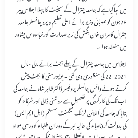
میں کہاگیاہے کہ جامعہ چترال کے سینیٹ کا پہلا اجلاس پیر
28جون کو صوبائی وزیر برائے اعلی تعلیم و پرو چانسلر جامعہ
چترال کامران خان بنگش کی زیرِ صدارت گورنرہاءوس پشاور
میں منعقد ہوا ۔
اجلاس میں جامعہ چترال کے پہلے بجٹ برائے مالی سال
2021-22 کی منظوری دی گئی ۔ یونیورسٹی کا بجٹ پیش
کرتے ہوئے وائس چانسلر پروفیسر ڈاکٹر ظاہر شاہ نے جامعہ کی
اب تک کی کارکردگی پر تفصیل سے روشنی ڈالی اور شرکاء کو
بتایا کہ جامعہ کی آنلائن لرننگ منیجمنٹ سسٹم (ایل ایم ایس)
کی بدولت کروناوباء کی حالیہ لہر کے دوران طلباء کو درسی مواد
اور تدریسی سہولیات بلاتعطل بہم پہنچانا ممکن ہواجسے شرکاء