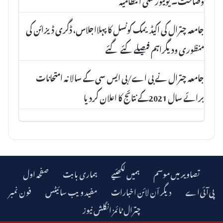
جامعہ چترال کی اکیڈیمک کونسل کاپہلااجلاس، ڈگری ڈیزائن کی
منظوری ودیگراہم فیصلےکئے گئے
جامعہ چترال نے بی اے/بی ایس سی کے سالانہ امتحانات
برائے سال 2021کے نتائج کا اعلان کردیا
تصاویر میں موسم
ہمیں لکھئیے
ہماری بابت
صفحہ اول
دیگر اؔن لائن اخبارات
مفید ویب سائیٹس
فون نمبر
چترال ٹائمز انگلش نیوز