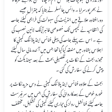
نے بھرپورسراہا ۔ وائس چانسلر نے بتایا کہ چترال جیسے
دورافتادہ علاقے میں انٹرنیٹ کی سہولت کی فراہمی کیلئے جامعہ
کی انتظامیہ نے کیمپس تک خصوصی فائبرآپٹک لائین نصب کی
ہے ۔ اس سے پہلے جامعہ کی پہلی فنانس اینڈ پلاننگ کمیٹی کا
اجلاس پشاور میں منعقد کیاگیاتھا جس میں آئندہ مالی سال کیلئے
مجوزہ بجٹ کے نکات پر تفصیلی بحث کے بعد سینڈیکٹ کو
پیش کرنے کی سفارش کی گئی ۔
بجٹ کے علاوہ فنانس اینڈ پلاننگ کمیٹی نے دس مزیدنکات پر
غورو خوص کے بعدکاروائی کی سفارش کی جس میں سر فہرست
جامعہ کیلئے فنانشل رولز کی تیاری کیلئے کمیٹی کی تشکیل، مختلف