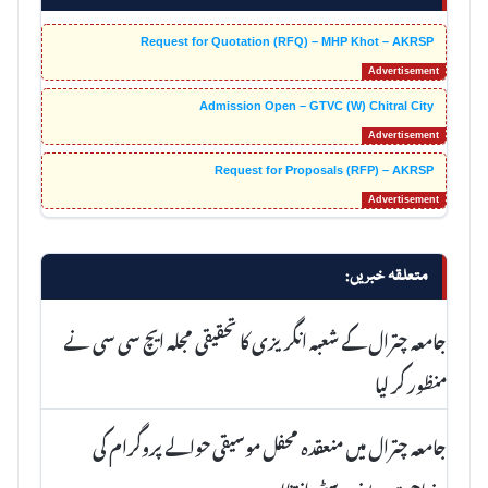
Request for Quotation (RFQ) – MHP Khot – AKRSP
Admission Open – GTVC (W) Chitral City
Request for Proposals (RFP) – AKRSP
متعلقہ خبریں:
جامعہ چترال کے شعبہ انگریزی کا تحقیقی مجلہ ایچ سی سی نے
منظور کر لیا
جامعہ چترال میں منعقدہ محفل موسیقی حوالے پروگرام کی
وضاحت۔ یونیورسٹی انتظامیہ