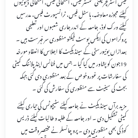
فیس اسٹرکچر یعنی سمسٹر فیس، امتحانی فیس، امتحانی ڈیوٹیوں
کیلئے مجوزہ معاوضہ، ہاسٹل فیس، ٹرانسپورٹ فیس، مدرسیں
کیلئے ورک لوڈ، جامعہ کے اندر جاری شعبوں اور تعلیمی
پروگراموں کی ایکس پوسٹ فیکٹو منظوری سر فہرست ہیں ۔
بعدازاں یونیورسٹی کے سینڈیکیٹ کا اجلاس کا انعقاد مورخہ
19جون کو پشاور میں کیا گیا ۔ جس میں فنانس اینڈ پلاننگ کمیٹی
کی سفارشات پر غوروخو ص کے بعد منظوری دی گئی جبکہ
بجٹ کی سینیٹ سے منظوری کی سفارش کی گئی ۔
مزید برآں سینڈیکیٹ نے جامعہ کیلئے سٹیچوٹس کی تیاری کیلئے
کمیٹی تشکیل دی ۔ اور جامعہ کے طلبہ و طالبات کیلئے ڈریس
کوڈ کی بھی منظوری دی ۔ پرو چانسلر نے مختصر وقت میں