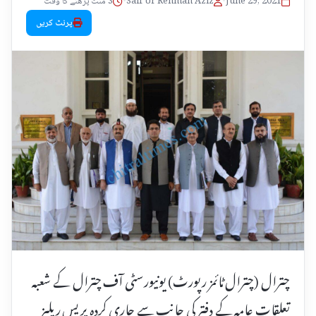
June 29, 2021
•
Saif Ur Rehman Aziz
•
3 منٹ پڑھنے کا وقت
پرنٹ کریں
چترال (چترال ٹائمز رپورٹ) یونیورسٹی آف چترال کے شعبہ
تعلقات عامہ کے دفتر کی جانب سے جاری کردہ پریس ریلیز