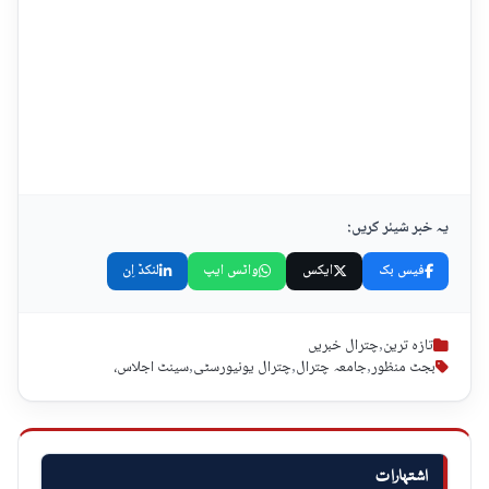
یہ خبر شیئر کریں:
فیس بک
ایکس
واٹس ایپ
لنکڈ اِن
تازہ ترین
,
چترال خبریں
بجٹ منظور
,
جامعہ چترال
,
چترال یونیورسٹی
,
سینٹ اجلاس،
اشتہارات