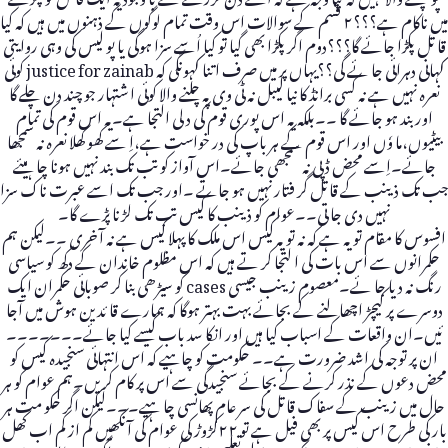
میں ناکام ہے؟؟؟۲ قسم کے سوالات اس وقت تمام لوگوں کے ذہنوں میں ہیں کہ کیا
قا تل پکڑا جائے گا؟؟؟دوم اگر پکڑا بھی گیا تو کیا اُسے سزا ہوگی یا پو لیس کی وہی روایتی
کہانی دہرائی جا ئے گی؟؟یہاں پر میں صرف ا تنا کہونگی کہ justice for zainab کوئی
نعرہ نہیں ہے نہ کسی برانڈ کا نیا لیبل نہ ٹی وی پہ چلنے والا کوئی ا شتہار جو چند دن چلے گا
اور بند ہو جائے گا ۔۔بلکہ یہ اس پوری قوم کی د لی التجا ہے۔یہ اس قوم کی تمام
بیٹیوں،ما وٗں اور اس قوم کے ہر باپ کی در خواست ہے،اِ سے کھو کھلا نعرہ نہ سمجھا
جائے۔اِسے محض ڈپی نہ سمجھی جائے۔اس آواز کو تب تک بند نہیں ہونا چا ہیئے
جب تک ذینب کے قاتل گر فتار نہیں ہو جاتے ۔اور جب تک اسے عبرت ناک سزا
نہیں دی جا تی۔۔عوام کو ذینب کا کیس تب تک لڑنا پڑے گا۔
افسوس کا مقام تو یہ ہے کہ نہ تو یہ کیس اس ملک کا پہلا کیس ہے نہ آ خری ۔۔لیکن ہم
حکمرانوں سے اس بات کی ا لتجا کر تے ہیں کہ اس مظلوم خاندان کے دکھ کو سیاسی
رنگ نہ دیا جا ئے۔معصوم زینب جیسی cases کو سیڑھی بنا کر صوبائی حکمران ایک
دوسرے پر کیچڑ اچھالنے کے بجائے بہت بہتر ہوگا کہ ہمارے قا ئدین ہوش میں آجا
ئیں۔ان واقعات کے اسباب کیا ہیں اور انکا سد باب کیسے کیا جائے۔۔۔۔۔۔۔
ان پر توجہ کی اشد ضرورت ہے۔۔ حکومت کو چاہیے کہ اس انتہائی سنجیدہ کیس کو
محض دعوں کے نذر کرنے کے بجائے سنجیدگی سے اس پر کام کر یں۔ہم عوام کو ہر
حال میں زینب کے سفاک قاتل کی سر عام پھانسی چا ہیے۔۔۔لیکن اگر حکو مت ہر
بار کی طرح اس کیس پر بھی فیل ہے تو ۲۲کڑوڑ کی عوام کی آنکھیں کم از کم اب کھل