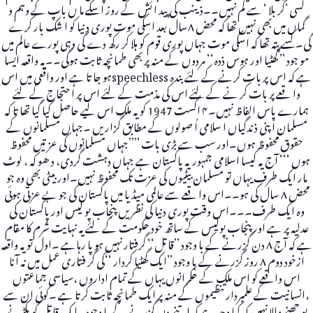
کسی ’کر بلا ‘ سے کم نہیں۔۔ذینب کی پید ا ئش کے روز اسکے ما ں باپ کے وہم و
گماں میں بھی نہیں تھا کہ محض ۸سال بعد اسکی موت پوری د نیا کو ا شک بار کرے
گی۔کسے پتہ تھا کہ اسکی موت جہاں پوری قوم کو ہلا کر رکھ دے گی وہی پورے عالم میں
مو جود ’’ گھٹیا اور ہوس ذدہ‘‘ مردوں کے منہ پر بھی طمانچہ ثابت ہوگی۔۔یہ واقعہ ایسا
ہے کہ اس پر بات کرنے کے لئے بندہ speechlessہو جا تا ہے اور واقعی میں اس
وا قعے پر بات کر نے کے لئے اس کی مذمت کے لئے اس پر ا حتجاج کے لئے
ہمارے پاس الفاظ نہیں۔۴ اگست 1947 کو یہ ملک اس لیے حاصل کیا گیا تھا تا کہ
مسلمان ا پنی ذندگیاں ا سلامی اُ صولوں کے مطابق گُزاریں ۔جہاں مسلمانوں کے
حقوق محفوظ ہوں۔اور سب سے بڑی بات ’’’’جہاں مسلمانوں کی عزتیں محفوظ
ہوں ‘‘‘ آج یہ کیسا اسلامی جمہوریہ پاکستان ہے جہاں دہشت گردی، د ھو کہ ، لوٹ
مار ایک طرف یہاں تو مسلمان بیٹیوں کی عزت تک محفوظ نہیں۔اور بیٹی بھی وہ جو
محض ۸ سال کی ہو۔۔اس وا قعے سے عالمی میڈ یا میں پاکستان کی جو بے عزتی ہوئی
وہ ایک طرف۔۔۔اس وقت پوری دنیا کی نظر یں پنجاب پو لیس اور پاکستان کی
عدلیہ پر ہے اور پنجاب پولیس کے ساتھ خود حکومت کے لئے یہ نہایت شرم کا مقام
ہے کہ آج ۸ دن گزرنے کے با وجود ’’قاتل‘‘ گرفتار نہیں ہو پا رہاہے ۔اول تو یہ واقعہ
ازخود دوم ۸ روز گزرنے کے با وجود ’’ایک گھٹیا کردار ‘‘کی گر فتاری عمل میں نہ آنا
اس واقعے کو اس ملک کے حکمرانوں یہاں کے تمام اداروں ،سیاسی جماعتوں
،انسانیت کے علمبردار تنظیموں کے منہ پر ایک طمانچہ ثابت کرتا ہے ۔کوئی ان سے
پو چھنے والا نہیں کہ کیا وجہ ہے کہ اتنے دن گزرنے کے با وجود یہ ایک قاتل کو پکڑنے