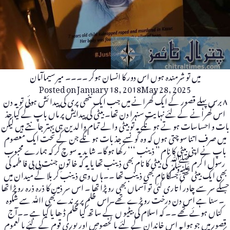
میں تو شرمندہ ہوں اس دور کا انسان ہوکر ۔۔۔۔ میر سیماآمان
Posted on
January 18, 2018
May 28, 2025
۸ برس پہلے قصور کے ایک گھرانے میں جب ایک ننھی پری کی پیدا ئش ہوئی تو یہ دن
اس گھرانے کے لئے نہا یت سنہرا دن تھا۔ بیٹی کی پیدایش پر ماں باپ کے کیا جذ
بات و احساسات ہو تے ہو نگے یہ تو بیٹی والے تمام وا لدین ہی بہتر جا نتے ہیں لیکن
میں صرف ا تنا سو چتی ہوں کہ وہ کو نسے جذ بات ہو نگے جن کے تحت ایک معصوم
باپ نے اپنی بیٹی کا نام ’’ ذینب ‘‘‘ ر کھا ہو گا۔ شا ید یہ سو چ کر کہ ہمارے محبوب
رسول ا کرم ﷺ کی بیٹی کا نام بھی ذینب تھا یا یہ کہ خا تونِ جنت بی بی فا طمہ کی
بھی ایک بیٹی تھی جسکا نام بھی ذینب تھا ۔۔ہا ں وہی ذینب کر بلا کے میدان میں
جسکے سر سے چادر اُ تاری گئی تو آسماں بھی رو پڑا تھا ۔ اس سر ذمین کا ذرہ ذرہ رو پڑا تھا
۔ سنا ہے اس دن درخت رو پڑے تھے۔اس ظلم پر پر ندے بھی اﷲ سے شکوہ
کناں ہوئے تھے ۔۔ کہ اسلام کی بیٹیو ں کے سا تھ کیا ظلم ڈ ھا یا گیا ہے ۔۔آج
قصور میں جو ہوا یہ اس خاندان کے لئے با لخصوص اور پوری قوم کے لئے با لعموم