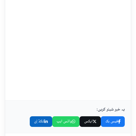
یہ خبر شیئر کریں:
فیس بک
ایکس
واٹس ایپ
لنکڈ اِن