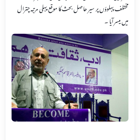
مختلف پہلوؤں پر سیر حاصل بحث کا موقع پہلی مرتبہ چترال
میں میسر آیا ۔