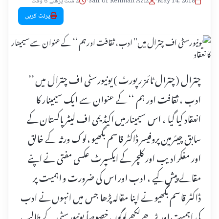
May 14, 2018
•
Saif Ur Rehman Aziz
•
2 منٹ پڑھنے کا وقت
پرنٹ کریں
چترال ( چترال ٹائمز رپورٹ ) یونیورسٹی اف چترال میں ’’
ادب ، ثقافت اور ہم ‘‘ کے عنوان سے ایک سیمینار کا
انعقاد کیا گیا ، اس سیمینارمیں اکیڈیمی اف لیٹر پاکستان کے
سابق چیئرمین پروفیسر ڈاکٹر قاسم بگھیو ،لوک ورثہ کے خالق
اور مفکر ادیب اور کلچر کے ایکسپرٹ عکسی مفتی نے اپنے
مقالے پیش کیے ، ادب اور اس کی ضرورت و اہمیت پر
ڈاکٹر قاسم بگھیو نے اپنا مقالہ پڑھا جس میں انہوں نے ادب
کی اہمیت اور پڑھے لکھے لوگوں خصوصاً یونیورسٹی کے طالب