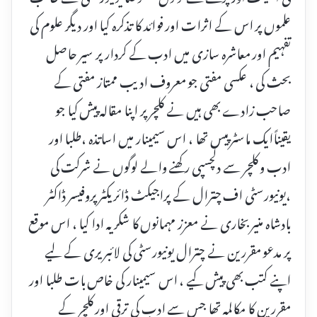
علموں پر اس کے اثرات اور فوائد کا تذکرہ کیا اور دیگر علوم کی
تفہیم اور معاشرہ سازی میں ادب کے کردار پر سیر حاصل
بحث کی ، عکسی مفتی جو معروف ادیب ممتاز مفتی کے
صاحب زادے بھی ہیں نے کلچر پر اپنا مقالہ پیش کیا جو
یقیناًایک ماسٹر پیس تھا ، اس سیمینار میں اساتذہ ،طلبا اور
ادب و کلچر سے دلچسپی رکھنے والے لوگوں نے شرکت کی
،یونیورسٹی اف چترال کے پراجیکٹ ڈائریکٹر پروفیسر ڈاکٹر
بادشاہ منیر بخاری نے معزز مہمانوں کا شکریہ ادا کیا ، اس موقع
پر مدعو مقررین نے چترال یونیورسٹی کی لائبریری کے لیے
اپنے کتب بھی پیش کیے ، اس سیمینار کی خاص بات طلبا اور
مقررین کا مکالمہ تھا جس سے ادب کی ترقی اور کلچر کے