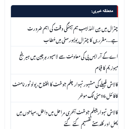
متعلقہ خبریں:
چترال میں بین المذاہب ہم آہنگی وقت کی اہم ضرورت
ہے….مقرریں کا چترال یونیورسٹی میں‌خطاب
اے کے آر ایس پی کی معاونت سے لاسپور ہرچین میں ہیریٹج
میوزیم کا قیام
کالاش قبیلے کی مشہور تہوار چلم جوشٹ کا افتتاح، پولو ٹورنامنٹ
کافائنل 16مئی تک موخر
کالاش تہوارچیلم جوشٹ آخری مراحل میں داخل،سیاحوں میں
پھل اور گلدستے تقسیم کئے گئے