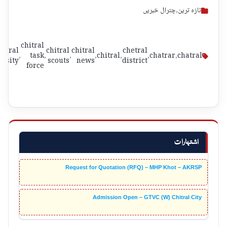
تازہ ترین
,
چترال خبریں
chitral
hitral
chitral
chitral
chetral
,
task
,
,
,
chitral
,
,
chatrar
,
chatral
ersity
scouts
news
district
force
اشتہارات
Request for Quotation (RFQ) – MHP Khot – AKRSP
Admission Open – GTVC (W) Chitral City