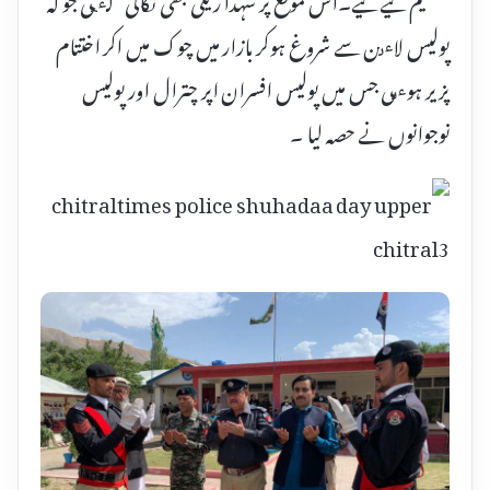
پولیس لاٸن سے شروغ ہوکر بازار میں چوک میں اکر اختتام
پزیر ہوٸی جس میں پولیس افسران اپر چترال اور پولیس
نوجوانوں نے حصہ لیا ۔