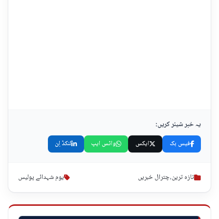
یہ خبر شیئر کریں:
فیس بک
ایکس
واٹس ایپ
لنکڈ اِن
تازہ ترین
,
چترال خبریں
یوم شہدائے پولیس