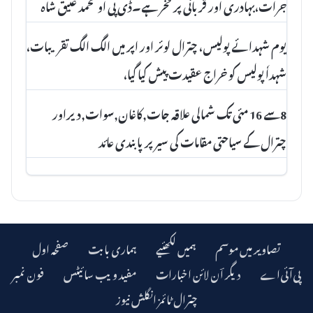
جرات،بہادری اور قربانی پر فخر ہے۔ڈی پی او محمد عتیق شاہ
یوم شہدائے پولیس، چترال لوئر اور اپر میں الگ الگ تقریبات،
شہداٗ پولیس کو خراج عقیدت پیش کیا گیا،
8سے 16 مئی تک شمالی علاقہ جات,کاغان,سوات,دیراور
چترال کے سیاحتی مقامات کی سیر پرپابندی عائد
تصاویر میں موسم
ہمیں لکھئیے
ہماری بابت
صفحہ اول
دیگر اؔن لائن اخبارات
مفید ویب سائیٹس
فون نمبر
چترال ٹائمز انگلش نیوز