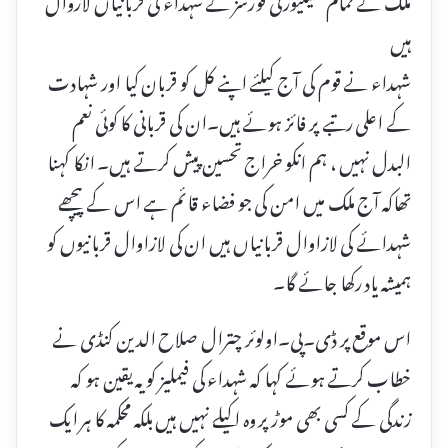
ہیں
شہداء نے قوم کی آج کیلئے اپنے کل کو قربان کیا اور شہادت
کے اعلی رتبے پر فائز ہوئے ہیں۔ان کی قربانی کا کوئی نعم
البدل نہیں ، ہم انکو خراج تحسین پیش کرتے ہیں۔ انکا کہنا
تھاکہ آج ملک میں امن کی جو فضاء قائم ہے اس کے پیچھے
شہدائے کی لازاوال قربانیاں ہیں ان کی لازاوال قربانیوں کو
ہمیشہ یاد رکھا جائے گا۔
اس موقع پر ڈی۔پی۔اولوئر چترال صلاح الدین کنڈی نے
خطاب کرتے ہوئے کہا کہ شہداء کی فیملیز کو یہ یقین ہو کہ
زندگی کے کسی بھی موڑ پر وہ اکیلے نہیں ہیں بلکہ محکمہ کا ہر ایک