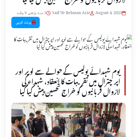
August 4, 2023
•
Saif Ur Rehman Aziz
•
5 منٹ پڑھنے کا وقت
پرنٹ کریں
یوم شہدائے پولیس کے حوالے سے لویر اور
اپر چترال میں تقریبات کا انعقاد، شہداء کی
لازوال قربانیوں کو خراج تحسین پیش کیا گیا