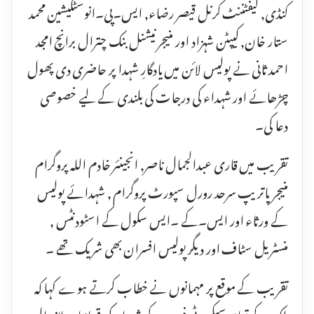
کنڈی, لیفٹننٹ کرنل قیصر رضاء, ایس۔پی۔انوسٹگیشین محمد
ستار خان, کیپٹن شہزاد اور منیجر نیشنل بنک چترال برانچ امجد
احمد ثانی نے پولیس لائن میں یادگارِ شہدا پر حاضری دی پھول
چڑھائے اور شہداء کی درجات کی بلندی کے لیے خصوصی
دعا کی۔
تقریب میں قاری عبدالجمال ناصر, انجینئر خادم اللہ پروگرام
منیجر پاتریپ سرحد رورل سپورٹ پروگرام , شہدائے پولیس
کے ورثاء اور ایس۔کے ۔ایس سکول کے اسٹودنٹس ,
منسٹریل سٹاف اور دیگر پولیس افسران بھی شریک تھے ۔
تقریب کے موقع پر مہمانوں نے خطاب کرتے ہوے کہا کہ
ملک کے تمام سیکیورٹی فورسز کے شہداء کی قربانیاں لازوال