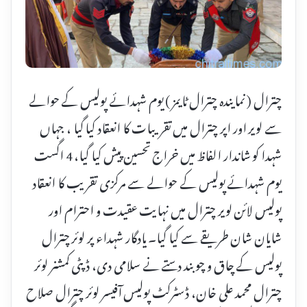
چترال ( نمایندہ چترال ٹایمز ) یوم شہدائے پولیس کے حوالے
سے لویر اور اپر چترال میں تقریبات کا انعقاد کیا گیا ، جہاں
شہدا کو شاندار الفاظ میں خراج تحسین پیش کیا گیا، 4 اگست
یوم شہدائے پولیس کے حوالے سے مرکزی تقریب کا انعقاد
پولیس لائن لویر چترال میں نہایت عقیدت و احترام اور
شایان شان طریقے سے کیا گیا۔ یادگار شہداء پر لوئر چترال
پولیس کے چاق و چوبند دستے نے سلامی دی، ڈپٹی کمشنر لوئر
چترال محمد علی خان، ڈسٹرکٹ پولیس آفیسر لوئر چترال صلاح