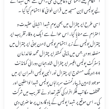
لیے پولیس لاین مسجد میں قران خوانی کا اہتمام کیا گیا ۔
اسی طرح اپر چترال میں بھی یوم شہدا انتہائی عقیدت و
احترام سے منایا گیا، اس حوالے سے ایک پر وقار تقریب اپر
چترال پولیس کے زیر اہتمام پولیس لاٸن بونی اپر چترال میں
منعقد ہوٸ جس میں ڈپٹی کمشنر اپر چترال محمد خالد زمان
ڈسٹرکٹ پولیس افیسر اپر چترال شاہ جہان دورانی کمانڈنٹ
144وینگ مستوج اپر چترال نور الہی پولیس افسران اپر میں
موجود لاٸین ڈیپارٹمنٹ سربراہاں پولیس شہدا لواحقین اور
مختلف مکاتب فکر افراد کی کثیر تعداد نے تقریب میں شرکت
کی۔ اس موقع پر شہدا پولیس کے یاد گاروں پر حا ضری دی