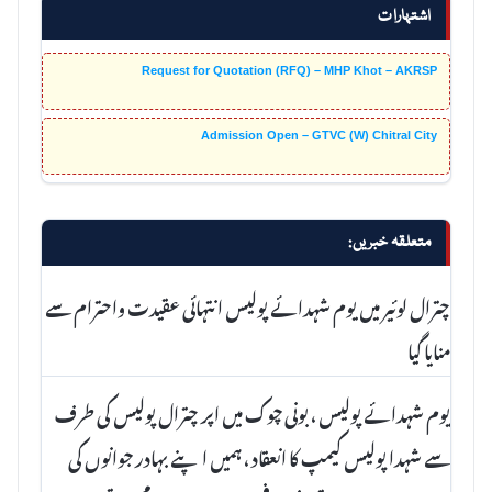
اشتہارات
Request for Quotation (RFQ) – MHP Khot – AKRSP
Admission Open – GTVC (W) Chitral City
متعلقہ خبریں:
چترال لوئیر میں یوم شہدائے پولیس انتہائی عقیدت واحترام سے
منایا گیا
یوم شہدائے پولیس ، بونی چوک میں اپر چترال پولیس کی طرف
سے شہدا پولیس کیمپ کا انعقاد ، ہمیں اپنے بہادر جوانوں کی