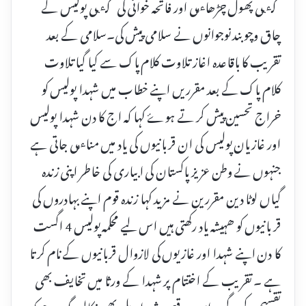
گٸی پھول چڑھاٸی اور فاتحہ خوانی کی گٸی پولیس کے
چاق وچوبند نوجوانوں نے سلامی پیش کی۔سلامی کے بعد
تقریب کا باقاعدہ اغاز تلاوت کلام پاک سے کیا گیا تلاوت
کلام پاک کے بعد مقرریں اپنے خطاب میں شہدا پولیس کو
خراج تحسین پیش کر تے ہوۓ کہا کہ اج کا دن شہدا پولیس
اور غازیان پولیس کی ان قر بانیوں کی یاد میں مناٸی جاتی ہے
جنہوں نے وطن عزیز پاکستان کی ابیاری کی خاطر اپنی زندہ
گیاں لوٹا دین مقررین نے مزید کہا زندہ قوم اپنے بہادروں کی
قر بانیوں کو ھہیشہ یاد رکھتی ہیں اس لیے محکمہ پولیس 4 اگست
کا دن اپنے شہدا اور غازیوں کی لازوال قربانیوں کے نام کر تا
ہے ۔ تقریب کے اختتام پر شہدا کے ورثا میں تخایف بھی
تقسیم کیے گیے۔اس موقع پر شہدا ریلی بھی نکالی گٸی جو کہ