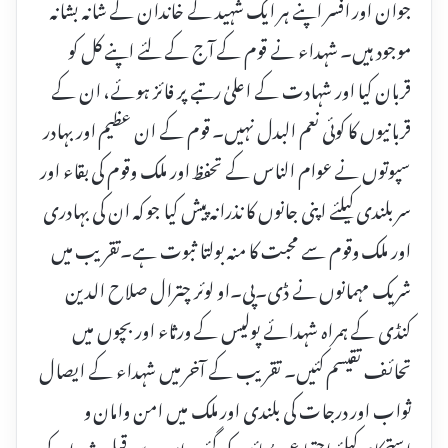
جوان اور افسر اپنے ہر ایک شہید کے خاندان کے شانہ بشانہ
موجود ہیں۔ شہداء نے قوم کے آج کے لئے اپنے کل کو
قربان کیا اور شہادت کے اعلیٰ رتبے پر فائز ہوئے، ان کے
قربانیوں کا کوئی نعم البدل نہیں۔ قوم کے ان عظیم اور بہادر
سپوتوں نے عوام الناس کے تحفظ اور ملک وقوم کی بقاء اور
سر بلندی کیلئے اپنی جانوں کا نذرانہ پیش کیا جو کہ ان کی بہادری
اور ملک وقوم سے محبت کا منہ بولتا ثبوت ہے۔تقریب میں
شریک مہمانوں نے ڈی۔پی۔او لوئر چترال صلاح الدین
کنڈی کے ہمراہ شہدائے پولیس کے ورثاء اور بچوں میں
تحائف تقیسم کئیں۔ تقریب کے آخر میں شہداء کے ایصال
ثواب اور درجات کی بلندی اور ملک میں امن وامان و
استحکام کیلئے اجتما عی دُعائیں کی گئی۔اس سے قبل شہدا کے