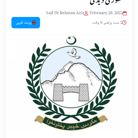
•
Saif Ur Rehman Aziz
•
February 28, 2022
2 منٹ پڑھنے کا وقت
پرنٹ کریں