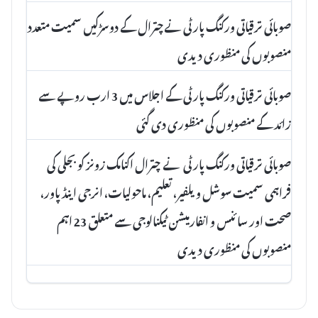
صوبائی ترقیاتی ورکنگ پارٹی نےچترال کے دوسڑکیں سمیت متعدد
منصوبوں کی منظوری دیدی
صوبائی ترقیاتی ورکنگ پارٹی کے اجلاس میں 3 ارب روپے سے
زائد کے منصوبوں کی منظوری دی گئی
صوبائی ترقیاتی ورکنگ پارٹی نے چترال اکنامک زونز کو بجلی کی
فراہمی سمیت سوشل ویلفیر، تعلیم، ماحولیات، انرجی اینڈ پاور،
صحت اور سائنس و انفارمیشن ٹیکنالوجی سے متعلق 23 اہم
منصوبوں کی منظوری دیدی