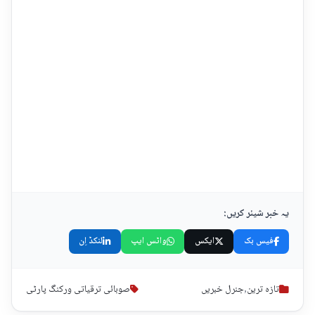
یہ خبر شیئر کریں:
فیس بک
ایکس
واٹس ایپ
لنکڈ اِن
تازہ ترین
,
جنرل خبریں
صوبائی ترقیاتی ورکنگ پارٹی