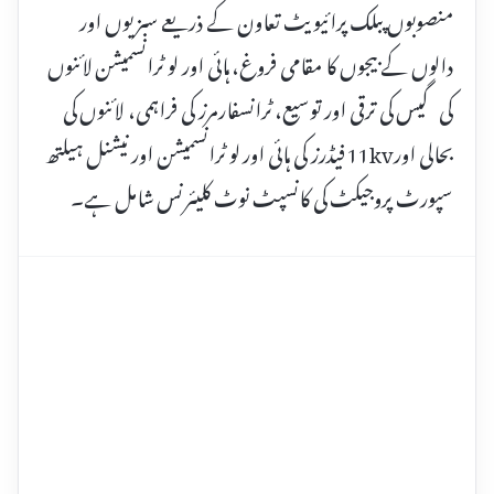
منصوبوں پبلک پرائیویٹ تعاون کے ذریعے سبزیوں اور
دالوں کے بیجوں کا مقامی فروغ، ہائی اور لو ٹرانسمیشن لائنوں
کی گیس کی ترقی اور توسیع، ٹرانسفارمرز کی فراہمی، لائنوں کی
بحالی اور11kv فیڈرز کی ہائی اور لو ٹرانسمیشن اور نیشنل ہیلتھ
سپورٹ پروجیکٹ کی کانسپٹ نوٹ کلیئرنس شامل ہے۔