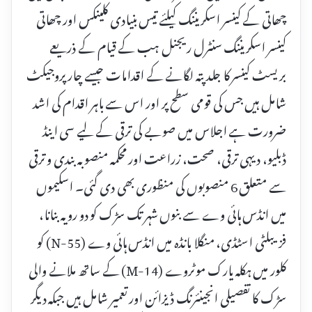
چھاتی کے کینسر اسکریننگ کیلئے تیس بنیادی کلینکس اور چھاتی
کینسر اسکریننگ سنٹرل ریجنل ہب کے قیام کے ذریعے
بریسٹ کینسر کا جلد پتہ لگانے کے اقدامات جیسے چار پروجیکٹ
شامل ہیں جس کی قومی سطح پر اور اس سے باہر اقدام کی اشد
ضرورت ہے اجلاس میں صوبے کی ترقی کے لیے سی اینڈ
ڈبلیو، دیہی ترقی، صحت، زراعت اور محکمہ منصوبہ بندی و ترقی
سے متعلق 6 منصوبوں کی منظوری بھی دی گئی۔ اسکیموں
میں انڈس ہائی وے سے بنوں شہر تک سڑک کو دو رویہ بنانا،
فزیبلٹی اسٹڈی، منگلا بانڈہ میں انڈس ہائی وے (N-55) کو
کلور میں ہکلہ یارک موٹروے (M-14) کے ساتھ ملانے والی
سڑک کا تفصیلی انجینئرنگ ڈیزائن اور تعمیر شامل ہیں جبکہ دیگر