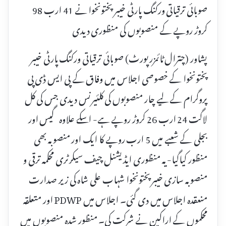
صوبائی ترقیاتی ورکنگ پارٹی خیبر پختونخوا نے 41 ارب 98
کروڑ روپے کے منصوبوں کی منظوری دیدی
پشاور (چترال ٹائمزرپورٹ) صوبائی ترقیاتی ورکنگ پارٹی خیبر
پختونخوا کے خصوصی اجلاس میں وفاق کے پی ایس ڈی پی
پروگرام کے لیے چار منصوبوں کی کلئیرنس دیدی جس کی کل
لاگت 24 ارب 26 کروڑ روپے ہے- اسکے علاوہ گیس اور
بجلی کے شعبے میں 5 ارب روپے کا ایک اور منصوبہ بھی
منظور کیاگیا- یہ منظوری ایڈیشنل چیف سیکرٹری محکمہ ترقی و
منصوبہ سازی خیبرپختونخوا شہاب علی شاہ کی زیر صدارت
منعقدہ اجلاس میں دی گئی۔ اجلاس میں PDWP اور متعلقہ
محکموں کے اراکین نے شرکت کی۔ منظور شدہ منصوبوں میں