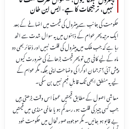
نہیں، ترجیحات کا ہے- ایس این خان
حکومت کی جانب سے پیٹرول کی قیمت میں اضافے کے بعد
ایک مرتبہ پھر عوام کے ذہنوں میں یہ سوال شدت سے اٹھ
رہا ہے کہ جب ملک میں پیٹرول کی قلت نہیں اور ذخائر بھی دو
ماہ کے لیے کافی ہیں تو پھر قیمت بڑھانے کی ضرورت کیوں
پیش آئی؟ ترجمان اوگرا کی وضاحت اپنی جگہ، مگر عوام کے
لیے یہ منطق ابھی تک قابلِ فہم نہیں بن سکی۔
معاشی اصول کے مطابق قیمتیں عموماً اس وقت بڑھتی ہیں
جب کسی چیز کی قلت ہو، رسد کم ہو یا عالمی منڈی میں قیمتیں
بے قابو ہو جائیں۔ مگر موجودہ صورتحال میں حکومت خود