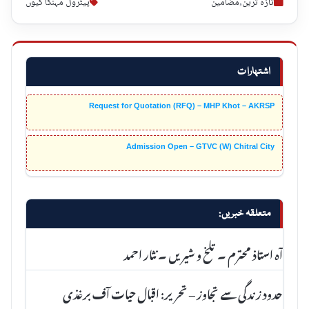
تازہ ترین
,
مضامین
پیٹرول مہنگا کیوں
اشتہارات
Request for Quotation (RFQ) – MHP Khot – AKRSP
Admission Open – GTVC (W) Chitral City
متعلقہ خبریں:
آہ استاذ محترم ۔ تلخ و شیریں ۔ نثار احمد
حدود زندگی سے تجاوز – تحریر: اقبال حیات آف برغذی