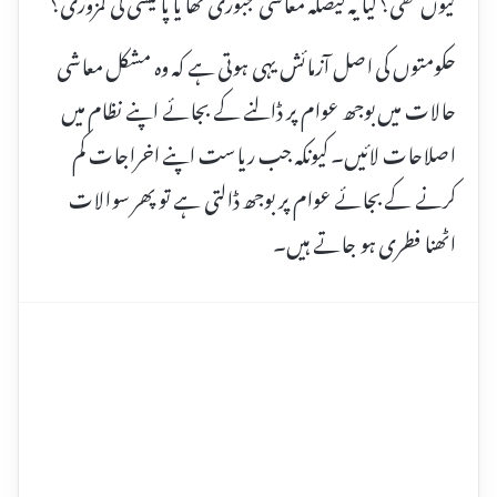
حکومتوں کی اصل آزمائش یہی ہوتی ہے کہ وہ مشکل معاشی
حالات میں بوجھ عوام پر ڈالنے کے بجائے اپنے نظام میں
اصلاحات لائیں۔ کیونکہ جب ریاست اپنے اخراجات کم
کرنے کے بجائے عوام پر بوجھ ڈالتی ہے تو پھر سوالات
اٹھنا فطری ہو جاتے ہیں۔