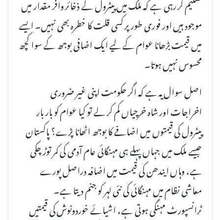
تسلیم کر رہی ہے کہ ملک میں پیٹرول کے ذخائر وافر مقدار میں
موجود ہیں اور فوری طور پر کسی قلت کا خطرہ بھی نہیں۔ ایسے
میں قیمت بڑھانا عوام کے لیے ایک اضافی بوجھ کے سوا کچھ
محسوس نہیں ہوتا۔
اصل سوال یہ ہے کہ اگر حکومت اپنی غیر ضروری
اخراجات اور شاہ خرچیاں کم کر لے تو کیا عوام کو بار بار
پیٹرول کی قیمتوں میں اضافے کا بوجھ اٹھانا پڑے؟ پاکستان
جیسے ملک میں جہاں پہلے ہی مہنگائی عام آدمی کی کمر توڑ چکی
ہے، وہاں ایندھن کی قیمت میں اضافہ دراصل پورے
معاشی نظام میں مہنگائی کی نئی لہر کو جنم دیتا ہے۔
ٹرانسپورٹ مہنگی ہوتی ہے، اشیائے خوردونوش کی قیمتیں