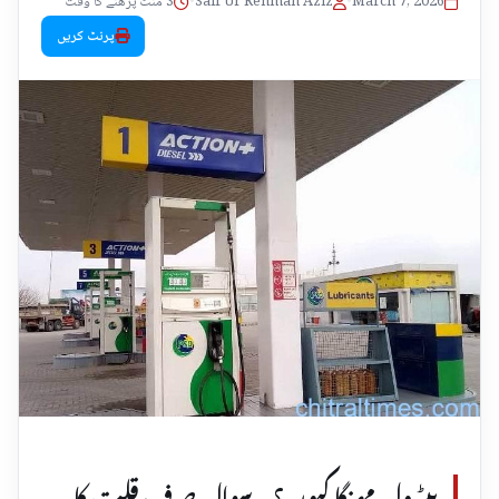
March 7, 2026
•
Saif Ur Rehman Aziz
•
3 منٹ پڑھنے کا وقت
پرنٹ کریں
پیٹرول مہنگا کیوں؟ – سوال صرف قلت کا