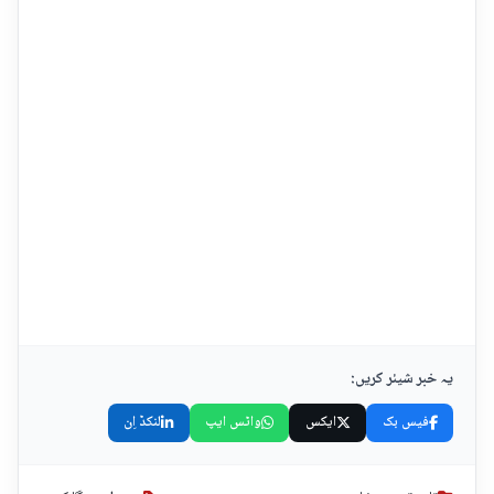
یہ خبر شیئر کریں:
فیس بک
ایکس
واٹس ایپ
لنکڈ اِن