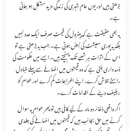
بڑھتی ہیں اور یوں عام شہری کی زندگی مزید مشکل ہو جاتی
ہے۔
یہ بھی حقیقت ہے کہ پیٹرول کی قیمت صرف ایک عدد نہیں
بلکہ یہ پوری معیشت کی نبض ہوتی ہے۔ جب یہ بڑھتی ہے تو
اس کے اثرات ہر شعبے تک پہنچتے ہیں۔ ایسے میں حکومت کی
ذمہ داری بنتی ہے کہ وہ قیمتوں میں اضافے سے پہلے متبادل
راستے تلاش کرے، اپنے اخراجات کم کرے اور عوام کو
ریلیف دینے کے اقدامات کرے۔
اگر واقعی ذخائر دو ماہ کے لیے کافی ہیں تو پھر عوام یہ سوال
کرنے میں حق بجانب ہیں کہ قیمتوں میں اضافے کی جلدی
کیوں تھی؟ کیا یہ فیصلہ معاشی مجبوری تھا یا پالیسی کی کمزوری؟