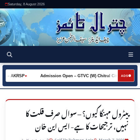
Saturday, 8 August 2026
ot – AKRSP
Admission Open – GTVC (W) Chitral City
Requ
►
►
ADS
پیٹرول مہنگا کیوں؟ – سوال صرف قلت کا
نہیں، ترجیحات کا ہے- ایس این خان