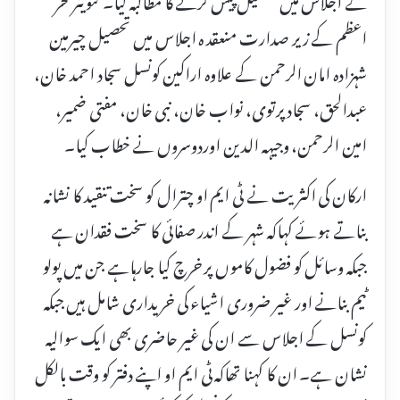
اعظم کے زیر صدارت منعقد ہ اجلاس میں تحصیل چیرمین
شہزادہ امان الرحمن کے علاوہ اراکین کونسل سجاد احمد خان،
عبدالحق، سجاد پرتوی، نواب خان، نبی خان، مفتی ضمیر،
امین الرحمن، وجیہہ الدین اوردوسروں نے خطاب کیا۔
ارکان کی اکثریت نے ٹی ایم او چترال کو سخت تنقید کا نشانہ
بناتے ہوئے کہاکہ شہر کے اندر صفائی کا سخت فقدان ہے
جبکہ وسائل کو فضول کاموں پر خرچ کیا جارہاہے جن میں پولو
ٹیم بنانے اور غیر ضروری اشیاء کی خریداری شامل ہیں جبکہ
کونسل کے اجلاس سے ان کی غیر حاضری بھی ایک سوالیہ
نشان ہے۔ ان کا کہنا تھاکہ ٹی ایم او اپنے دفتر کو وقت بالکل