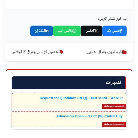
یہ خبر شیئر کریں:
فیس بک
ایکس
واٹس ایپ
لنکڈ اِن
تازہ ترین
,
چترال خبریں
تحصیل کونسل چترال کا اجلاس
اشتہارات
Request for Quotation (RFQ) – MHP Khot – AKRSP
Admission Open – GTVC (W) Chitral City