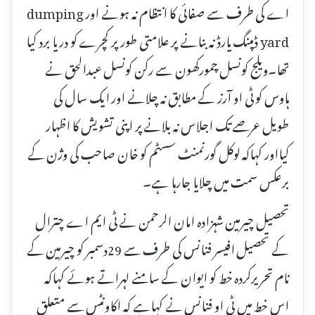
اے کی طرف سے صفائی کا انتظام نہ ہونے اور dumping
yard ڈمپنگ یارڈ نہ بنانے پر علامتی طور پر کچرے کو دریا برد کیا
تھا۔ویلج کونسل چمورکھون سے رکن کونسل عبدالحق نے
ہاوس کو ٹی او آرز کے مطابق نہ چلانے اور ایک سال کی
طویل عرصے تک اجلاس نہ بلانے پر اپنی تشویش کا اظہار
کیااور کہاکہ لوکل گورنمنٹ سسٹم کو خان صاحب کی وژن کے
برعکس سمت میں چلایا جارہا ہے۔
تحصیل چیرمین شہزادہ امان الرحمن نے ٹی ایم اے چترال
کے تحصیل افیسر فنانس کی طرف سے 29دسمبر کو چیرمین کے
نام تحریرکردہ خط کو ایوان کے سامنے لہراتے ہوئے کہاکہ
اس خط میں ٹی او فنانس نے کہاہے کہ اکاونٹس سے متعلق