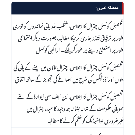
متعلقہ خبریں:
تحصیل کونسل چترال کا اجلاس، منتخب بلدیاتی نمائندوں کو فوری
طور پر ترقیاتی فنڈز جاری کرنیکا مطالبہ، بصورت دیگر اجتماعی
طور پر استعفیٰ دینے پر غورکرینگے۔ اراکین کونسل
تحصیل کونسل چترال کا اجلاس، چترال ٹاؤن میں پینے کے پانی کی
بلوں اوراڈہ ٹیکس کی شرح میں اضافے کی تجویز کے ساتھ اتفاق
تحصیل کونسل چترال کا اجلاس، این ایف سی ایوارڈ کے لئے
صوبائی حکومت کے شانہ بشانہ جدوجہد کا عہد، چترال میں
غیرضروری لوڈشیڈنگ کو ختم کرنے کا مطالبہ