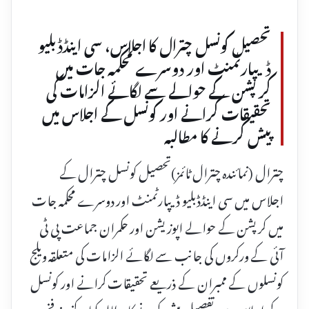
تحصیل کونسل چترال کا اجلاس، سی اینڈڈبلیو
ڈیپارٹمنٹ اور دوسرے محکمہ جات میں
کرپشن کے حوالے سے لگائے الزامات کی
تحقیقات کرانے اور کونسل کے اجلاس میں
پیش کرنے کا مطالبہ
چترال (نمائندہ چترال ٹائمز)تحصیل کونسل چترال کے
اجلاس میں سی اینڈڈبلیو ڈیپارٹمنٹ اور دوسرے محکمہ جات
میں کرپشن کے حوالے اپوزیشن اور حکمران جماعت پی ٹی
آئی کے ورکروں کی جانب سے لگائے الزامات کی متعلقہ ویلج
کونسلوں کے ممبران کے ذریعے تحقیقات کرانے اور کونسل
کے اجلاس میں تفصیل پیش کرنے کا مطالبہ کیا۔ کنوینر فخر