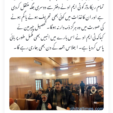
تمام ریکارڈز کو ٹی ایم او نے دفتر سے دوسری جگہ منتقل کردی
ہے اور ان کاغذات میں کوئی بھی تحریف ہونے یا گم ہونے
کی صورت میں وہ ہرگز ذمہ دار نہ ہوگا۔تحصیل چیرمین نے
کہاکہ ٹی ایم او نے اس بارے میں انہیں بھی مکمل طور پر بائی
پاس کردیا ہے۔ ا جلاس جمعہ کے دن بھی جاری رہے گا۔