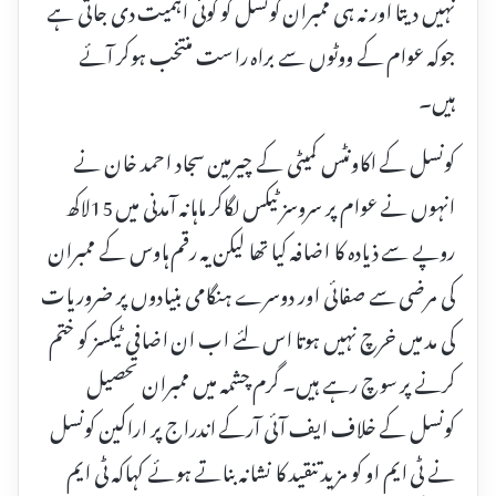
نہیں دیتا اور نہ ہی ممبران کونسل کو کوئی اہمیت دی جاتی ہے
جوکہ عوام کے ووٹوں سے براہ راست منتخب ہوکر آئے
ہیں۔
کونسل کے اکاونٹس کمیٹی کے چیرمین سجاد احمد خان نے
انہوں نے عوام پر سروسز ٹیکس لگاکر ماہانہ آمدنی میں 15لاکھ
روپے سے ذیادہ کا اضافہ کیا تھا لیکن یہ رقم ہاوس کے ممبران
کی مرضی سے صفائی اور دوسرے ہنگامی بنیادوں پر ضروریات
کی مد میں خرچ نہیں ہوتا اس لئے اب ان اضافی ٹیکسز کو ختم
کرنے پر سوچ رہے ہیں۔ گرم چشمہ میں ممبران تحصیل
کونسل کے خلاف ایف آئی آرکے اندراج پر اراکین کونسل
نے ٹی ایم او کو مزید تنقید کا نشانہ بناتے ہوئے کہاکہ ٹی ایم