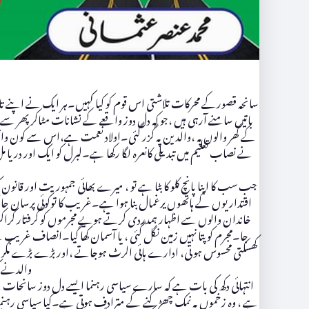
سانحہ قصورکے محرکات تلاشتی اس قوم کو کیا کہیں۔ہر ایک نے اپنے تائیں 
باتیں سامنے آرہی ہیں ،جو کہ دل دوز واقعے کے نشانات مٹاکر پھر س
کے گھر والوں پہ ،والدین پہ گزر گئی۔اولاد نعمت ہے،اس سے کون واقف 
نے نصاب تعلیم میں تبدیلی کانعرہ لگا رکھا ہے۔لبرل کو ایک اور در
جب سب کا اپنا پانچ کلو کا بٹا ہے تو ، میرے بھائی جمہوریت اور قانون
اقتداریوں کے ہاتھوں یرغمال بنا ہوا ہے۔غریب کا توکوئی پرسان حال 
خاندان والوں سے اظہار ہمدردی کرتے ہویے مجرموں کو گرفتار کراکر
جا۔مجرم کو پتا نہیں زمین نگل گئی ، یا آسمان کھا گیا۔انصاف غریب 
والدنے ک
انتہائی دکھ کی بات ہے کہ سارے سیاسی رہنما ایسے دل دوز سانحات کے