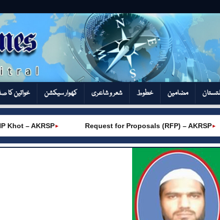
تستان
مضامین
خطوط
شعر و شاعری
کھوار سیکشن‎
خواتین کا ص
 Khot – AKRSP
Request for Proposals (RFP) – AKRSP
►
►