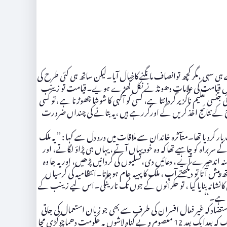
 ہی سہی ،مگر کچھ توانصاف مانگنے کاخیال آیا۔لیکن ساتھ ہی کئی طرح کی
روشنی میں قیامت کی علامات دھونڈنے نکل کھڑے ہویے۔قیامت تو زینب
 تعلیم ناگزیر گردانتا ہے، کسی کو آگہی کا شوشا چھوڑنا ہے ،تو کسی
رح کے نتائج اخذ کریں گے اورکررہے ہیں ،یہ بتانے کی چنداں ضرورت
ر کردیا تھا۔متآثرہ خاندان سے ملاقات میں درد دل سے کہا : ’’ یہ ملک
براہ کو چاہیے تھا کہ وہ خود یہاں آتے ، یہاں ہی پڑاؤ لگاتے، اور
ندھیرے آیے ، دعائیں دی،تسلیوں کی گردانیں پڑھیں، اور یہ جا وہ
ش آتا تو دیکھتے آپ ، ملک کا پہیہ جام ہوجاتا۔انتظامیہ کی کرسیاں
 بڑے مگر مچھ تالابوں سے باہر نکل آتے ۔لیکن قصور جیسے شہر جہاں12 معصوم بچیوں کو درندگی کانشانہ بنایا گیا ، تو حکرانوں کے جوں تک نارینگی۔اس لیے زینب کے
ے ہے۔‘‘
ستضاد کہ غیر فعال افسران کی طرف سے بھی جو زبان استعمال کی جاتی
ہے ، وہ زخموں پہ نمک چھڑکنے کے مترادف ہوتی ہے۔کیا سیاسی رہنماؤں کو ملک کے نظام آئین ، نظام عدل و قانون کا علم نہیں۔یا پھر ہم یہ سمجھ لیں کہ ایک کہ بعدایک بعد 12 معصوم و بے گناہ لاشوں پہ حکومت دھماچوکڑی مچا