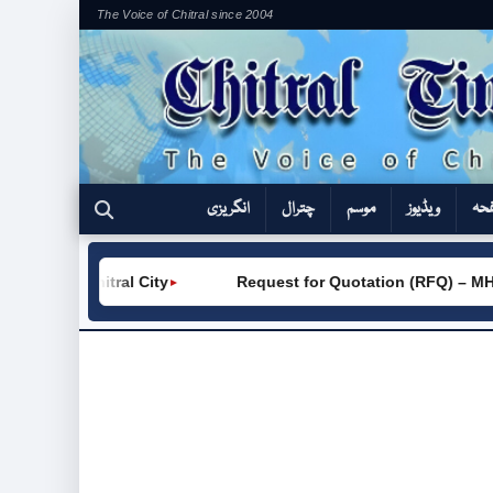
The Voice of Chitral since 2004
فحہ
ویڈیوز
موسم
چترال
انگریزی
VC (W) Chitral City
Request for Quotation (RFQ) – MHP
►