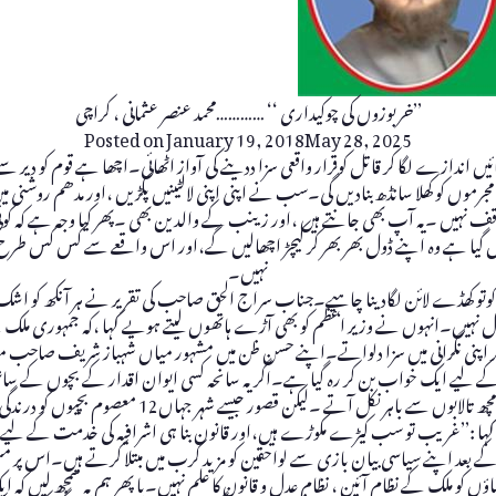
’’خربوزوں کی چوکیداری ‘‘ …………محمد عنصر عثمانی ، کراچی
Posted on
January 19, 2018
May 28, 2025
اندازے لگا کر قاتل کوقرار واقعی سزا ددینے کی آواز اٹھائی۔اچھا ہے قوم کو دیر سے
ے مجرموں کو کھلا سانڈھ بنادیں گی۔سب نے اپنی اپنی لالٹینیں پکڑیں ،اور مدھم 
نہیں ۔یہ آپ بھی جانتے ہیں ،اور زینب کے والدین بھی ۔پھر کیا وجہ ہے کہ کوئی جنسی
یا مل گیا ہے وہ اپنے ڈول بھر بھر کر کیچڑ اچھالیں گے،اور اس واقعے سے کس کس ط
نہیں۔
 کوتو کھڈے لائن لگادینا چاہیے۔جناب سراج الحق صاحب کی تقریر نے ہر آنکھ کو اشک با
نہیں۔انہوں نے وزیر اعظم کو بھی آڑے ہاتھوں لیتے ہویے کہا ،کہ جمہوری ملک کے سر
 اپنی نگرانی میں سزا دلواتے۔اپنے حسن ظن میں مشہور میاں شہباز شریف صاحب منہ ا
کے لیے ایک خواب بن کر رہ گیا ہے۔اگر یہ سانحہ کسی ایوان اقدار کے بچوں کے ساتھ پی
کھسکتی محسوس ہو تی، ادارے ہائی الرٹ ہوجاتے ،اور بڑے
ہا :’’غریب تو سب کیڑے مکوڑے ہیں،اور قانون بنا ہی اشرافیہ کی خدمت کے لی
 بعد اپنے سیاسی بیان بازی سے لواحقین کو مزید کرب میں مبتلا کرتے ہیں۔اس پر م