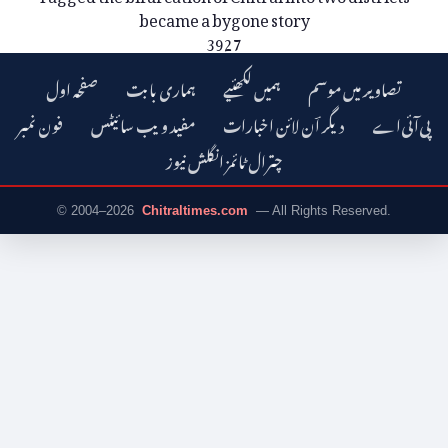
became a bygone story
3927
تصاویر میں موسم
ہمیں لکھئیے
ہماری بابت
صفحہ اول
دیگر اؔن لائن اخبارات
مفید ویب سائیٹس
فون نمبر
چترال ٹائمز انگلش نیوز
© 2004–2026
Chitraltimes.com
— All Rights Reserved.