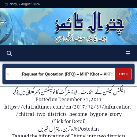
Friday, 7 August 2026
ity
Request for Quotation (RFQ) – MHP Khot – AKRSP
Re
►
►
ADS
الیکشن کمیشن کے احکامات ، اپر ڈسٹرکٹ کا نوٹیفکشن پھر کھٹائی میں پڑگیا
Posted on
December 31, 2017
https://chitraltimes.com/en/2017/12/31/bifurcation-
chitral-two-districts-become-bygone-story/
Click for Detail
چترال خبریں
,
تازہ ترین
Posted in
Tagged
the bifurcation of Chitral into two districts