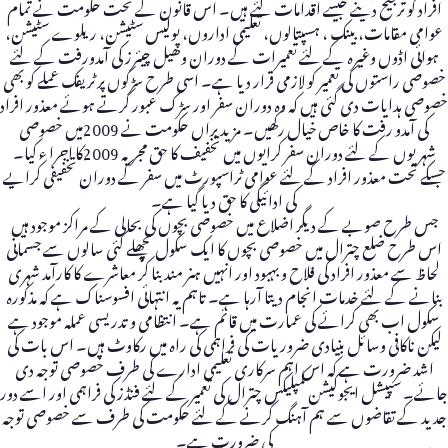
افراد کو ترجیح دینے جیسے اقدامات کئے ہیں۔ اس قانون کے تحت حکومت نے تمام
عوامی مقامات، بینک ، ہسپتالوں، تعلیمی اداروں، پولیس سٹیشن، ریلوے سٹیشن،
ہوائی اڈوں وغیرہ کے لئے تعمیرات کے دوران وھیل چیئرز کی آمدورفت کے لئے
خصوصی راستوں کی تعمیر کو لازمی قرار دیا ہے۔ اسی طرح سڑکوں پر ٹریفک عملے کو بھی
خصوصی ہدایات دی گئی ہیں کہ وہ دوران سفر اور سڑک عبور کرتے ہوئے معذور افراد
کی آمدو رفت کا خاص خیال رکھیں۔ مزید براں حکومت نے 2009میں خصوصی
شہریوں کے لئے دوران سفر کرایوں میں تخفیف کا حق مجریہ 2009کا اجرا ء کیا۔
جسکے تحت معذور افراد کے لئے عوامی ٹراسپورٹ میں سفر کے دوران تخفیفی کرایے
کی ادائیگی کا حق دیا گیا ہے۔
جس طرح صوبے کے دیگر اضلاع میں خصوصی بچوں کی بحالی کے مراکز موجود ہیں
اس طرح ضلع چترال میں خصوصی بچوں کا ایک سکول پچھلے کئی سالوں سے جسمانی
لحاظ سے معذور افراد کی فلاح و بہبود اور انہیں ہنر مند بنا کر معاشرے کا کارآمد شہری
بنانے کے لئے خدمات انجام دیتا آرہا ہے۔ تاہم یہ انتہائی افسوسناک ہے کہ مذکورہ
سکول اب بھی کرائے کی عمارت میں قائم ہے۔ انتظامی و تدریسی عملہ موجود ہے
لیکن ناکافی وسائل بنیادی ضروریات کی فراہمی کی راہ میں رکاوٹ ہیں۔ اس بات کی
اشد ضرورت ہے کہ اس اہم سرکاری تعلیمی ادارے کی طرف خصوصی توجہ دی
جائے۔ سپیشل ایجوکیشن کمپلیکس چترال کی تعمیر کے لئے فنڈز کی فراہمی اور اسے دور
جدید کے تقاضوں سے ہم آہنگ کرنے کے لئے حکومت کی طرف سے خصوصی توجہ
کی ضرورت ہے۔