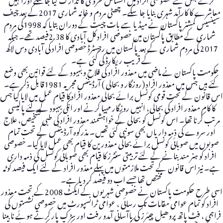
معاشرے کا کارآمد شہری بنایا جا سکے۔ چھٹی مردم و خانہ شماری 2017کے بعد چیف
سینسیس کمشنر پاکستان نے میڈیا سے بات چیت کے دوران بتایا کہ 1998کی مردم
شماری کے مطابق پاکستان میں خصوصی افراد کل آبادی کا 2.38فیصد تھے۔ جبکہ
2017 کی مردم شماری کے بعد پاکستان میں رجسٹرڈ خصوصی افراد کی آبادی دس لاکھ
کے قریب ریکارڈ کی گئی ہے۔
حکومت پاکستان نے ماضی میں معذور افراد کی فلاح و بہبود کے لئے قوانین بھی وضع
کئے ہیں جس میں معذور افراد (روزگار و بحالی ) آرڈیننس مجریہ 1981قابل ذکر ہے۔
اس قانون کے تحت قومی کونسل برائے بحالی معذور افراد کا قیام عمل میں لایا گیا جس
کا کام معذور افراد کی بحالی، انہیں روزگار مہیا کرنے اور انکی بہبود کے لئے پالیسی
مرتب کرنا تھا۔ اس کونسل کو بحالی کے خواہشمند معذور افراد کی طبی تشخیص، علاج
اور سروے کی ذمہ داریاں بھی سونپی گئی تھیں۔ مذرکوہ آرڈیننس کے تحت تمام
صوبوں میں صوبائی کونسل برائے بحالی معذورین کا قیام بھی عمل لایا گیا۔ خصوصی
افراد کو ہنر مند بنانے کے لئے تربیتی سنٹرز کا قیام بھی صوبائی کونسل کی ذمہ داری
ہے۔ نیز اس قانون کے تحت ملازمتوں میں پہلے معذور افراد کے لئے ایک فیصد کوٹہ
مختص تھا جسے اب دو فیصد کر دیا ہے۔
اسی طرح حکومت پاکستان نے خصوصی شہریوں کے ایکٹ 2008کے تحت معذور
افراد کو تمام عوامی مقامات تک رسائی ، عوامی ٹرانسپورٹ میں خصوصی نشستوں کی
فراہمی ، فٹ پاتھ پروھیل چیئرز کی باآسانی آمدو رفت اور سڑک پار کرتے ہوئے نابینا