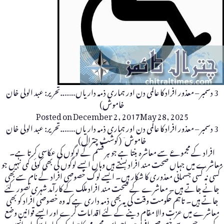
3 دسمبر – معذور افراد کا عالمی دن اور ہماری ذمہ داریاں……..تحریر: عبد الولی خان
خاموش)
Posted on
December 2, 2017
May 28, 2025
3 دسمبر – معذور افراد کا عالمی دن اور ہماری ذمہ داریاں……..تحریر: عبد الولی خان
خاموش ؔ (کوشٹ چترال)
افراد کے مجموعے سے معاشرہ بنتا ہے جو ہر قسم کے لوگوں کی عکاسی کرتا ہے۔
معاشرے میں جہاں صحت مند افراد بستے ہیں وہاں ایسے لوگوں کی بھی کوئی کمی نہیں جو
کسی نہ کسی جسمانی معذوری کا شکار ہیں۔ ایسے لوگ خصوصی افراد کے نام سے بھی
جانے جاتے ہیں۔ معاشرے کے صحت مند افراد ملک کے کارآمد شہری تصور کئے
جاتے ہیں۔ تاہم حکومت وقت کی یہ بھی ذمہ داری ہے کہ وہ خصوصی افراد کو بھی
معاشرے میں عزت والا مقام دینے کے لئے اقدامات کرے اور ایسے قوانین وضع
کرے جس سے خصوصی افراد میں احساس محرومی کا تدارک کیا جاسکے اورانہیں