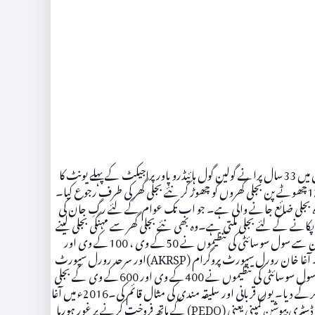
چترال کا بجلی نامہ ملک کے پہاڑی اور میدانی علاقوں کے لئے ناکام ماڈ ل ہے، نا پائیداری کا نمونہ ہے۔ وزیر اعظم شاہد خاقان عباسی نے گذشتہ روز چترال میں 33سال پرانے گولین گول ہائیڈرو پاور پراجیکٹ کے پہلے یونٹ کا
افتتاح کیا۔اس بجلی گھر کی استعداد 108میگا واٹ ہے۔ پہلا یونٹ 36میگا واٹ کا ہے۔ افتتاح کے ساتھ ہی لوگوں نے 12میگا واٹ صلاحیت والے 128چھوٹے پن بجلی گھروں کو چھوڑ کر نئے بجلی گھر کی طرف رجوع کیا۔
و ( SHYDO)کے بنائے ہوئے 6میگا واٹ کے دو بجلی گھروں کو ناکارہ حالت میں چھوڑ دیا گیا۔ یوں 18میگا واٹ کی وہ بجلی ضائع جانے والی ہے۔ جو اب تک عوام کے لئے رگِ جان کی
 بجلی دستیاب ہے۔ آٹا مشین، آرہ مشین، ویلڈنگ مشین بجلی سے چلتی ہے۔ 24گھنٹے گرمائش اور کھانا پکانے کے لئے بجلی ملتی ہے۔وہ بھی نئے بجلی گھر سے مہنگی بجلی لینے
کے لئے سرتوڑ کوششیں کررہے ہیں۔ یہ1986ء کی بات ہے جب چترال میں چھوٹے پن بجلی گھروں پر کام شروع ہوا۔ عطیہ دینے والے ممالک کے تعاون سے سول سوسائٹی کی تنظیموں نے 50کے وی ، 100کے وی اور
200کے وی کے چھوٹے بجلی گھر بناکر کمیونٹی کے حوالے کئے۔ کمیونٹی کے اندر دو چار ہنر مندوں کی تربیت کی گئی ان ہنر مندوں نے انتظام سنبھال لیا ۔ آغا خان رورل سپورٹ پروگرام (AKRSP)اور سرحد رورل سپورٹ
پروگرام (SRSP) کو ان بجلی گھروں کے لئے بین الاقوامی ایوارڈ بھی دیئے گئے۔ ان کو دنیا میں کامیاب نمونہ ( success story)کا درجہ دیا گیا۔اس کے بعد سول سوسائٹی کی تنظیموں نے 400کے وی اور 600کے وی کے بجلی
گھر بنانے پر توجہ دی۔یہ بجلی گھر کامیاب ہوئے۔ کمیونٹی نے ان کو چلانے کا بہترین نظم و نسق دکھایا۔ 2400گھرانوں کی آبادی نے 75لاکھ روپے کا فنڈ اکھٹا کرکے دیا۔ یوں قربانی اور سلیقہ مندی کی مثال قائم کی۔2016ء میں آغا
خان رورل سپورٹ پروگرام (AKRSP)کے اندرونی حلقوں سے یہ خبریں آنے لگیں کہ چھوٹے پن بجلی گھروں کو مربوط طریقے سے گرڈ میں ڈال کر کسی بڑی ڈسٹری بیوشن کمپنی یعنی (PEDO) کے ہاتھ فروخت کرنے پر غور ہورہا