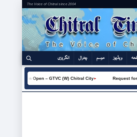
The Voice of Chitral since 2004
فحہ
ویڈیوز
موسم
چترال
انگریزی
Admission Open – GTVC (W) Chitral City
Request for 
►