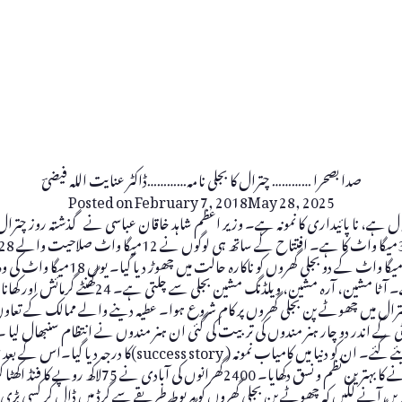
صدا بصحرا ………… چترال کا بجلی نامہ…………ڈاکٹر عنایت اللہ فیضیؔ
Posted on
February 7, 2018
May 28, 2025
صوبائی سطح پر سابق ادوار میں شائیڈ
حیثیت رکھتی تھی۔ جن دیہات میں 24گھنٹے کی سستی