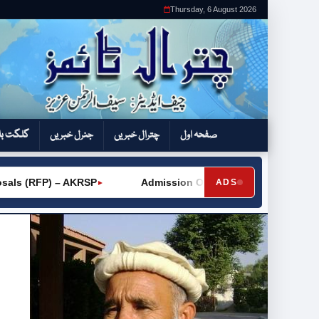
Thursday, 6 August 2026
صفحہ اول
چترال خبریں
جنرل خبریں
گلگت بل
als (RFP) – AKRSP
Admission Open – GTVC (W) Chitral Ci
ADS
►