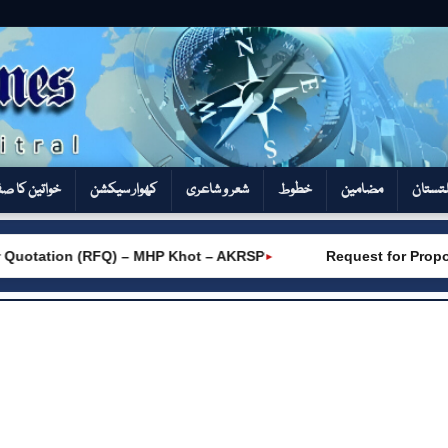
تستان
مضامین
خطوط
شعر و شاعری
کھوار سیکشن‎
خواتین کا ص
Quotation (RFQ) – MHP Khot – AKRSP
Request for Propos
►