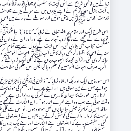
زمانے میں قاضی شریح سے اس آیت کا مطلب پوچھاگیاتو وہ قولاََجواب 
یہ آیت نازل ہوئی تو ہم نے اپنے کپڑوں میں سے موٹے کپڑے چھانٹ کر 
خدمت اقدس ﷺمیں پیش ہوئیں اور معاملے کے بارے میں اس حالت م
میں ب
تو پردے کے پیچھے سے مانگاکرویہ تمہارے لیے اور اور ان کے دلو
مصلحت حجاب بھی بتادی گئی۔اس آیت کے نزول سے پہلے تمام مسلمان 
عنہ نے اس کا اظہار کر بھی دیاکہ کاش آپﷺ امہات المومنین کو پر
عائد کر دی گئی۔قرآن مجید کا اسلوب بیان ہے کہ کسی ایک فرد یا طبقے
اگرچہ صرف امہات المومنین کو حکم دیا گیا لیکن اس حکم کی مطابعت
کرنا۔پس عورت کا میدان کار اس کے گھر کی چار دیواری ہے ،محسن
وقت ہوتی ہے جب وہ اپنے گھر کے اندر ہو‘‘۔ان احکامات کے نتیجے میں 
ساتھ اس کی تمام تر عیش سامیانیاں بھی موجود ہوں ،تو اس سے کلی طور
سبت کا کردار اداکرنے کی کوشش کرتے ہیں جنہوں نے اﷲ تعالی کے حر
گئی۔حقیقت یہ ہے کہ اﷲ تعالی اپنے احکامات اوراپنے نیک بندوں کامذا
مسلمانوں کے بارے میں قرآن نے بتایا کہ ’’سمعنا واطعنا‘‘کہ ہم نے 