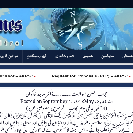
تستان
مضامین
خطوط
شعر و شاعری
کھوار سیکشن‎
خواتین کا ص
 Khot – AKRSP
Request for Proposals (RFP) – AKRSP
►
►
حجاب :حسن نسوانیت……………..ڈاکٹر ساجد خاکوانی
Posted on
September 4, 2018
May 28, 2025
(4ستمبر:عالمی یوم حجاب کے موقع پر خصوصی تحریر)
ٹکا لیا کریں،یہ زیادہ مناسب طریقہ ہے تاکہ وہ پہچان لی جائیں اور ستائی نہ جائیں
سے پورا جسم ڈھک جائے ۔اس آیت کا مفہوم یہ ہے کہ عورتیں اپنی چادر اچھی طرح 