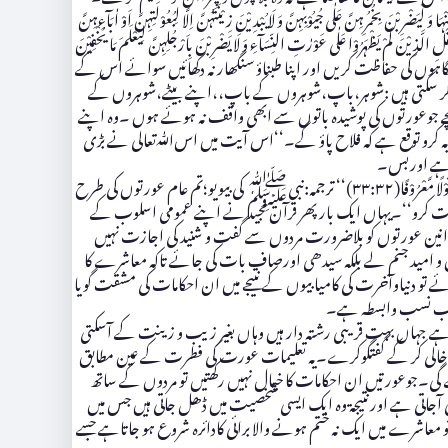
ُرِہِنَّ عَلٰی جُیُوْبِہِنَّ وَ لَا یُبْدِیْنَ زِیْنَتَہُنَّ اِلَّا لِبُعُوْلَتِہِنَّ اَوْ اٰبَآءِہِنَّ
الطِّفْلِ الَّذِیْنَ لَمْ یَظْہَرُوْا عَلٰی عَوْرٰتِ النِّسَآءِ وَ لَا یَضْرِبْنَ بِاَرْجُلِہِنَّ لِیَعْلَمَ مَا یُخْفِیْنَ
ں سے کہہ دو اپنی نظریں بچاکہ رکھیں اور اپنی شرمگاہوں کی حفاظت کریں اور اپنا طبناؤ سنگھار نہ دکھائیں سوائے اس کے
ہر کر سکتی ہیں :شوہر،باپ،شوہروں کے باپ،،اپنے بیٹے،شوہروں کے
چے جوعورتوں کی پوشیدہ باتوں سے ابھی واقف نہ ہوئے ہوں ۔وہ اپنے
 توبہ کرو توقع ہے کہ فلاح پاؤ گے۔‘‘اس آیت میں اسﷲتعالی نے بڑی
ا ہے اوربس۔
آواز کے بارے میں سورۃ احزاب میں اﷲتعالی کا حکم ہے کہ’’ یٰنِسَآءَ النَّبِیِّ لَسْتُنَّ کَاَحَدٍ مِّنَ النِّسَآءِ اِنِ اتَّقَیْتُنَّ فَلَا تَخْضَعْنَ بِالْقَوْلِ فَیَطْمَعَ الَّذِیْ فِیْ قَلْبِہٖ مَرَضٌ وَّ قُلْنَ قَوْلًا مَّعْرُوْفًا(۳۳:۳۲)‘‘ ترجمہ:نبیﷺ کی بیویو؛تم عام عورتوں کی طرح
 بات کرو‘‘۔یہاں ایک بار پھر قرآن مجید نے اپنے عمومی اسلوب کے
وانین عورتوں کو بلاضرورت مردوں سے گفت و شنید کی اجازت نہیں
ی آس و امید جنم لے بلکہ سیدھی اورصاف بات کی جائے تاکہ معاشرے کا
ئے تو دنیاوآخرت کی کامیابیوں کے نتیجے میں ان احکامات کی مشقت گویا
کا حسب نسب وابسطہ ہے۔
ے جہاں بہت قریبی رشتہ دار ہیں وہاں بغیر زیب و زینت کے آسکتی
نی سے خالی کر کے گفتگوکرے۔یہ تعلیمات عورت کی فطرت کے عین مطابق
۔جوعورتیں ان احکامات کا خیال نہیں رکھتیں تو مردوں کے ساتھ
تی ہے اورنتیجۃ وہ ایک ایسی شخصیت میں ڈھل جاتی ہیں جس میں
اشرے میں ایک نہ ختم ہونے والا برائی کادائرہ شروع ہو جاتاہے جسے