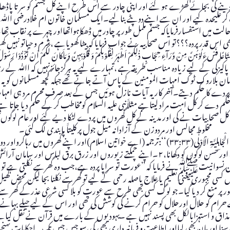
دینے کی بجائے کھڑے ہو گئے اور اپنی چادر سے اس طرح اپنے کل جسم کو سر تا پاڈھا
علیحدہ کیے اور ان سے اپنے دوپٹے بنالیے۔ایک مسلمان خاتون ام خلادرضی اﷲ تعالی 
یں استفسارفرمایاکہ جسم مکمل طور پر چادر میں ڈھکاہواتھااور چہرے پر نقا
ھی اس قدر پردہ؟؟؟تو اس صحابیہ نے جواب فرمایا کہ بیٹا کھویاہے ،شرم و حیاتو نہیں کھ
ں کی پاکیزگی کے لیے زیادہ مناسب طریقہ ہے ،تمہارے لیے یہ ہرگزجائزنہیں کہ 
بلاروک ٹوک امہات المومنین کے پاس آتے جاتے تھے جبکہ کچھ مسلمانوں کو یہ ب
دے کا حکم دیتے۔آخر کار یہ آیات نازل ہوئیں جس کے بعد صرف محرم مرد ہی امہا
 کو حکم دے کر کل امت مراد لیتاہے مثلاََنبی علیہ السلام کومخاطب کر کے حکم دیا ج
 کل صحابیات نے کی اور مدینہ کے کل گھروں میں پردے لٹکا دیے گئے اور عام لوگو
مخلوط مجالس اور مردوزن کے آزادانہ میل جول پر کلیتاََ پابندی لگ گئی۔
اسی سورۃ میں ایک اور جگہ ارشاد فرمایا کہ’’ وَ قَرْنَ فِیْ بُیُوْتِکُنَّ وَ لَا تَبَرَّجْنَ تَبَرَّجَ الْجَاہِلِیَّۃِ الْا
 نسوانیتﷺنے فرمایا کہ ’’عورت تو سراپا پردہ ہے،جب وہ گھرسے نکلتی ہے تو 
کسی مجبوری یعنی تعلیم یا علاج یاصلہ رحمی کے لیے تو گھرسے نکلنا بجا لیکن محض
 پر منع کر دیا گیا۔جو لوگ کسی بھی طرح سے عورت کو بلا کسی شرعی عذرکے گھر سے باہ
ام کو حلال اورحلال کو حرام کرنے کی کوشش کی تھی اور اس کے لیے حیلے بہانے ترا
ق و استہزابالکل بھی پسند نہیں ہے ۔یہودیوں کے بارے میں قرآن نے نقل کیاہے کہ ’’س
سنا اور مان بھی لیااور اطاعت و فرمانبرداری بھی کی،سو جس جس تک یہ احکامات پہنچے