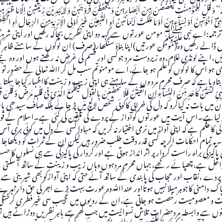
ِنْ اَبْصَارِہِنَّ وَ یَحْفَظْنَ فُرُوْجَہُنَّ وَ لَایُبْدِیْنَ زِیْنَتَہُنَّ اِلَّا مَا ظَہَرَ مِنْہَا وَ لْیَضْرِبْنَ بِخُم
نَّ اَوْ بَنِیْٓ اَخَوٰتِہِنَّ اَوْ نِسَآءِہِنَّ اَوْ مَا مَلَکَتْ اَیْمَانُہُنَّ اَوِ التّٰبِعِیْنَ غَیْرِ اُوْلِی الْاِرْبَۃِ مِنَ الرِّجَالِ اَوِ 
زِیْنَتِہِنَّ وَ تُوْبُوْ ٓا اِلَی اللّٰہِ جَمِیْعًا اَیُّہَ الْمُؤْمِنُوْنَ لَعَلَّکُمْ تُفْلِحُوْنَ(۲۴:۳۱)‘‘ترجمہ:اے نبیﷺمومن عورتو
 آنچل ڈالے رکھیں وہ(مومن عورتیں)اپنا بناؤ سنگھار(صرف) ان لوگوں کے سامنے ظا
تیں،اپنے لونڈی غلام،وہ زیردست مرد جوکسی اور قسم کی غرض نہ رکھتے ہوں اور وہ ب
ھپارکھی ہو اس کا لوگوں کو علم ہو جائے،اے مومنوتم سب مل کر اﷲ تعالی کے حضور
دیاہے کہ صرف محرم مرد وں کے سامنے ہی اپنی زیب و زینت کااظہار کیاجا سکت
ن میں بات نہ کیاکرو کہ دل کی خرابی کاکوئی شخص لالچ میں پڑ جائے بلکہ صاف سیدھی
مراد لیاہے۔اس آیت میں عورتوں کوآواز کے پردے کی تلقین کی گئی ہے۔اسلام کے ق
لی کاحکم ہے کہ اپنی آواز میں نرمی اختیار نہ کریں کہ مبادا کسی کے دل میں کوئی بر
 سکے۔یہ تمام احکامات اگرچہ کسی قدر دقت طلب ضرور ہیں لیکن ان کے ثمرات کو دیکھاجا
پاکیزگی براہ راست کردار پر اثر انداز ہوتی ہے اور کردار کی پاکیزگی سے ہی نسلوں 
م داخل ہے،چھپائے رکھے،جہاں محرم مردہوں وہاں زیب و زینت کے ساتھ آ سکتی ہ
ں مکمل پردے ،نقاب اور حجاب کی پابندی کے ساتھ آئے حتی کہ اپنی آوازکو بھی شیری
امنی کاجوہرمیلا نہیں ہوتااور عنداﷲوہ عورت بہت بڑے اجر کی حق دار ٹہرے گی
یت و معصومیت رخصت ہو جاتی ہے،ان کے رویوں میں عجیب سی غیرفطری کرختگی آجا
توں سے وابسطہ مردحضرات تلاش نسوانیت میں جب گھرسے باہر نظریں دوڑاتے ہیں تو مع