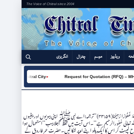
The Voice of Chitral since 2004
فحہ
ویڈیوز
موسم
چترال
انگریزی
VC (W) Chitral City
Request for Quotation (RFQ) – MHP
►
قرآن مجیدمیں اﷲ تعالی نے حکم دیا ہے کہ’’ یٰٓاَیُّہَا النَّبِیُّ قُلْ لِّاَزْوَاجِکَ وَ بَنٰتِکَ وَ نِسَآءِ الْمُؤْمِنِیْنَ یُدْنِیْنَ عَلَیْہِنَّ مِنْ جَلَابِیْبِہِنَّ ذٰلِکَ اَدْنآی اَنْ یُّعْرَفْنَ فَلَا یُؤْذَیْنَ وَ کَانَ اللّٰہُ غَفُوْرًا رَّحِیْمًا(۳۳:۵۹)‘‘ترجمہ:اے نبیﷺ اپنی بیویوں اور بیٹیوں
 اوراﷲ تعالی غفورالرحیم ہے‘‘۔اس آیت میں لفظ ’’جلابیب‘‘استعمال ہوا
لپیٹ کر اس کا ایک پلو اپنے اوپر لٹکا لیں۔حضرت عمر فاروق کے