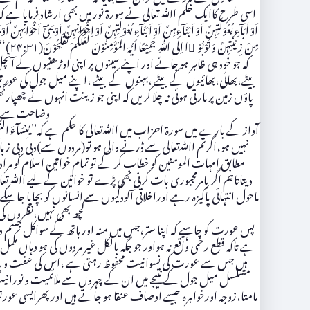
اسی طرح کاایک حکم اﷲ تعالی نے سورۃ نور میں بھی ارشاد فرمایا ہے کہ’’ وَ قُلْ لِّلْمُؤْمِنٰتِ یَغْضُضْنَ م
اَوْ اٰبَآءِ بُعُوْلَتِہِنَّ اَوْ اَبْنَآءِہِنَّ اَوْ اَبْنَآءِ بُعُوْلَتِہِنَّ اَوْ اِخْوَانِہِنَّ اَوْ بَنِیْٓ اَخْوَانِہِ
مِنْ 
کہ جو خود ہی ظاہر ہو جائے اور اپنے سینوں پر اپنی اوڑھنیوں کے
بیٹے،بھائی،بھائیوں کے بیٹے ،بہنوں کے بیٹے ،اپنے میل جول کی عور
پاؤں زمین پر مارتی ہوئی نہ چلا کریں کہ اپنی جو زینت انہوں نے چ
وضاحت سے بتا
نہیں ہو،اگرتم اﷲتعالی سے ڈرنے والی ہو تو(مردوں سے)دبی دبی زبا
مطابق امہات المومنین کو خطاب کر کے تو تمام خواتین اسلام کو 
دیتاتاہم اگر بامرمجبوری بات کرنی بھی پڑے تو خواتین کے لیے اﷲ تعا
ماحول انتہائی پاکیزہ رہے اوراخلاقی آلودگیوں سے انسانوں کو بچایا جا
کچھ بھی نہیں،نظروں کی 
پس عورت کو چاہیے کہ اپنا ستر،جس میں منہ اور ہاتھ کے سواکل جس
ہے تاکہ قطع رحمی واقع نہ ہواور جو جگہ بالکل غیر مردوں کی ہو وہا
ہیں جس سے عورت کی نسوانیت محفوظ رہتی ہے ،اس کی عفت و پاک د
مسلسل میل جول کے نتیجے میں ان کے چہروں سے ملائمیت و نوران
مامتا،زوجہ اورخواہرہ جیسے اوصاف عنقا ہو جاتے ہیں اورپھرایسی عور