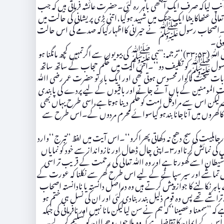
نپ لیاکہ صرف ایک آنکھی باہر رہ گئی۔حضرت عائشہ فرماتی ہیں کہ جب
عنھاکابیٹا ایک جنگ میں شہید ہوگیا،اتنی بڑی پریشانی کی حالت میں
ب تھا۔اصحاب رسولﷺ نے حیرانی کااظہارکیاکہ صدمے کی اس حالت
وئی۔
اسی طرح ایک اور مقام پر اﷲ تعالی نے فرمایا کہ’’ِّ وَ اِذَا سَاَلْتُمُوْہُنَّ مَتَاعًا فَسْءَلُوْہُنَّ مِنْ وَّرَآءِ حِجَابٍ ذٰلِکُمْ اَطْہَرُ لِقُلُوْبِکُمْ وَ قُلُوْبِہِنَّ وَ مَاکَانَ لَکُمْ اَنْ تُؤْذُوْا رَسُوْلَ اللّٰہِ (۳۳:۵۳)‘‘ترجمہ:’’نبیﷺ کی بیویوں سے اگرتمہیں کچھ مانگنا ہو
اﷲ کے رسولﷺ کو تکلیف دو‘‘۔اس آیت میں حکم حجاب کے ساتھ ساتھ
ات سخت ناگوار محسوس ہوتی تھی اور ایک بار تو حضرت عمر رضی اﷲ
ت المومنین کے ہاں آتے جاتے اور باقیوں کے لیے پردے کی پابندی
اتا ہے لیکن اس سے مرادکل امت کوحکم دینا ہوتاہے،اسی طرح یہاں بھی
ں کاگھروں میں آناجانا بندہو گیاسوائے محرم مردوں کے۔اس طرح سے
ُوْلٰی(۳۳:۳۳)‘‘:ترجمہ (اے خواتین اسلام)اور اپنے گھروں میں رہاکرواور دورجاہلیت کی سج دھج نہ دکھاتی پھراکرو‘‘۔اس آیت میں لفظ ’’تبرج‘‘وارد
ہواہے جس کے تین معانی ہیں ۱۔اپنے چہرے اور جسم کی موزونیت اور حسن لوگوں کو دکھانا،۲۔اپنے چمکتے زیوروں اور زرق برق لباس اور سامان آرائش کی نمائش کرنااور۳۔اپنی چال ڈھال اور نازوانداز سے خود کو نمایاں
شیطان اسے گھورتاہے اور وہ اﷲ تعالی کی رحمت کے قریب تر اسی
 کھیل تماشے اور سیر سپاٹے کے لیے اس طرح گھر سے نکلنا کہ عورت کے
ر نکالنے کا جواز پیش کرتے ہیں وہ دراصل دانستہ یا نادانستہ اصحاب
شے تھے پس وہ قوم ذلیل بندر بنادی گئی اور ان کی نسل ہی ختم ہو
معنا وعصینا‘‘کہ ہم نے سن لیالیکن مانا نہیں اور نافرمانی کی جبکہ
 اس کے ایمان کا تقاضا ہے کہ وہ بلا چوں و چراان کو تسلیم کر لے۔