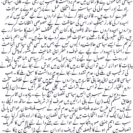
سیاسی جماعتوں کے کارکنان میں عدم برداشت کا سبب بن رہی ہے۔ گالی، سیاہی،
جوتے اور اب گولی کی سیاست نے انتخابی عمل کے پُرامن ہونے پر سوالات
کھڑے کردیے ہیں۔ قانون نافذ کرنے والے اداروں کے لیے ممکن نہیں کہ ہر
امیدوار کی کارنر میٹنگ اور اس کی حفاظت کے لیے خصوصی انتظامات کرے۔
ہزاروں امیدواروں کے ساتھ لاکھوں کارکنان بھی مختلف خطرات کا سامنا کررہے
ہیں، ذاتی سکیورٹی گارڈ رکھنے پر سوالات کھڑے کردیے جاتے ہیں۔ لیکن اہم بات یہ
کہ ہم نے ایسے سیاسی حالات پیدا کیوں نہیں کیے جس میں کسی بھی سیاسی جماعت
کے رہنما یا امیدوار کے لیے بے خوف و خطر اپنی جماعت کے منشور کو پیش کرنے
اور ووٹ کے حصول کے لیے پُرامن ماحول میسر ہو۔ اگر سیاسی جماعتیں اپنے
بیانات کا موازنہ کریں تو ان کی تقاریر میں کارکنان میں جوش کے بجائے ہوش کھونے
کی ترغیب ہی ملے گی، عدم تشدد کے بجائے عدم برداشت کا سبق ملے گا۔ جب
سیاسی قائدین اپنی جذباتی تقاریر میں ہزاروں کے مجمع میں مخالفین کے خلاف سخت
رویہ اختیار کریں گے تو اس کے اثرات ہمیں نچلی سطح پر نظر آئیں گے۔(ن) لیگ
کے رویوں کے سبب ہی انہیں سیاسی نقصان پہنچ رہا ہے۔ چوہدری نثار کے
مطابق مسلم لیگ (ن) کے بانی اراکین میں صرف نواز شریف کے ساتھ وہ اکیلے رہ
گئے ہیں۔ اسی طرح سندھ بلوچستان میں عدم توجہ کے سبب بلوچستان عوامی پارٹی
نے (ن) لیگ کو آئندہ انتخابات میں بھی سیاسی نقصان دینے کا ارادہ پختہ کرلیا ہے۔
سب سے اہم جنوبی صوبہ پنجاب کے حوالے سے بننے والے نئے الائنس کا تحریک
انصاف میں ضم ہونے کا فیصلہ بھی شریف برادران کے لیے بڑا چیلنج بن چکا ہے۔