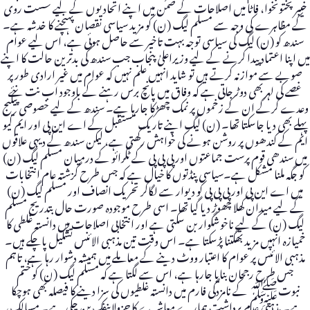
خیبر پختونخوا، فاٹا میں اصلاحات کے ضمن میں اپنے اتحادیوں کے لیے سست روی
کے مظاہرے کی وجہ سے مسلم لیگ (ن) کو مزید سیاسی نقصان پہنچنے کا خدشہ ہے۔
سندھ کو (ن) لیگ کی سیاسی توجہ بہت تاخیر سے حاصل ہوئی ہے، اس لیے عوام
میں اپنا اعتماد پیدا کرنے کے لیے وزیراعلیٰ پنجاب جب سندھ کی بدترین حالت کا اپنے
صوبے سے موازنہ کرتے ہیں تو شاید انہیں علم نہیں کہ عوام میں غیر ارادی طور پر
غصے کی لہر بھی دوڑ جاتی ہے کہ وفاق میں پانچ برس رہنے کے باوجود اب نت نئے
وعدے کرکے ان کے زخموں پر نمک چھڑکا جارہا ہے۔ سندھ کے لیے خصوصی پیکیج
پہلے بھی دیا جاسکتا تھا۔ (ن) لیگ اپنے تاریک مستقبل کے اے این پی اور ایم کیو
ایم کے کندھوں پر روشن ہونے کی خواہش رکھتی ہے، لیکن سندھ کے دیہی علاقوں
میں سندھی قوم پرست جماعتوں اور پی پی پی کے ٹکرائو کے درمیان مسلم لیگ (ن)
کو جگہ ملنا مشکل ہے۔سیاسی پنڈتوں کا خیال ہے کہ جس طرح گزشتہ عام انتخابات
میں اے این پی اور پی پی پی کو دیوار سے لگاکر تحریک انصاف اور مسلم لیگ (ن)
کے لیے میدان کھلا چھوڑ دیا گیا تھا۔ اسی طرح موجودہ صورت حال بتدریج مسلم
لیگ (ن) کے لیے ناخوشگوار بن سکتی ہے اور انتخابی اصلاحات میں دانستہ غلطی کا
خمیازہ انہیں مزید بھگتنا پڑسکتا ہے۔ اس وقت تین مذہبی الائنس تشکیل پاچکے ہیں۔
مذہبی الائنس پر عوام کا اعتبار ووٹ دینے کے معاملے میں ہمیشہ دشوار رہا ہے، تاہم
جس طرح رجحان بنایا جارہا ہے، اس سے لگتا ہے کہ مسلم لیگ (ن) کو ختم
نبوتﷺ کے نامزدگی فارم میں دانستہ غلطیوں کی سزا دینے کا فیصلہ بھی ہوچکا
ہے۔ مذہبی عدم برداشت ہمارے معاشرے کا جزولاینفک بن چکی ہے۔ مسالک،