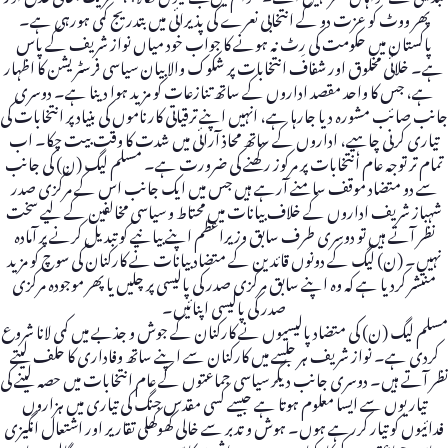
پھر ووٹ کو عزت دو کے انتخابی نعرے کی پذیرائی میں بتدریج کمی ہورہی ہے۔
پاکستان میں حکومت کی رِٹ نہ ہونے کا جواب خود میاں نواز شریف کے پاس
ہے۔ خلائی مخلوق اور شفاف انتخابات پر شکوک والا بیان سیاسی فرسٹریشن کا اظہار
ہے، جس کا واحد مقصد اداروں کے ساتھ تنازعات کو مزید ہوا دینا ہے۔ دوسری
جانب صائب مشورہ دیا جارہا ہے، انہیں اپنے ترقیاتی کارناموں کی بنیاد پر انتخابات کی
تیاری کرنی چاہیے، اداروں کے ساتھ محاذ آرائی میں شدت کا وقت بیت چکا۔ اب
تمام تر توجہ عام انتخابات پر مرکوز رکھنے کی ضرورت ہے۔ مسلم لیگ (ن) کی جانب
سے دو متضاد موقف سامنے آرہے ہیں جس میں ایک جانب اس کے مرکزی صدر
شہباز شریف اداروں کے خلاف بیانات میں محتاط و سیاسی مخالفین کے لیے سخت
نظر آتے ہیں تو دوسری طرف سابق وزیراعظم اپنے بیانیے کو تبدیل کرنے پر آمادہ
نہیں۔ (ن) لیگ کے دونوں قائدین کے متضاد بیانات نے کارکنان کی سوچ کو مزید
منتشر کردیا ہے کہ وہ اپنے سابق مرکزی صدر کی پالیسی پر چلیں یا پھر موجودہ مرکزی
صدر کی پالیسی اپنائیں۔
مسلم لیگ (ن) کی متضاد پالیسیوں نے کارکنان کے جوش و جذبے میں کمی لانا شروع
کردی ہے۔ نواز شریف ہر جلسے میں کارکنان سے اپنے ساتھ وفاداری کا حلف لیتے
نظر آتے ہیں۔ دوسری جانب دیگر سیاسی جماعتوں کے عام انتخابات میں حصہ لینے کی
تیاریوں سے ایسا معلوم ہوتا ہے جیسے کسی مقدس جنگ کی تیاری میں ہزاروں
فدائیوں کو تیار کررہے ہوں۔ ہوش و تدبر سے خالی کھوکھلی تقاریر اور اشتعال انگیزی