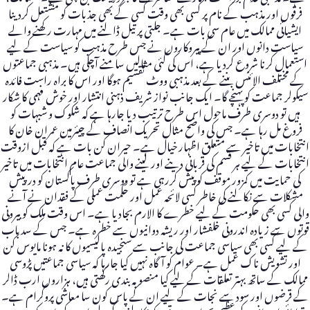
فرقوں اور مذہب کے نام پر کسی بھی وقت کسی کے بھی جذبات کو مشتعل کردینا
ایشیائی ممالک میں عام سی بات ہے۔ جلتی پر تیل ڈالنے میں مہارت رکھنے والے
سیاست دانوں اور ان کے پیروکاروں نے جس طرح مذہب کو سیاست کے لیے
استعمال کرنا شروع کردیا ہے، اس کی کئی مثالیں سامنے آچکی ہیں۔ مذہبی جماعتوں
کے مختلف الائنس بننے کے بعد مذہبی ووٹ تقسیم ہوگا اور اس کا براہ راست فائدہ
سیکولر جماعت کو پہنچے گا۔ ایک جانب نواز شریف ذہنی انتشار اور خوش فہمی کا شکار
ہیں تو دوسری طرف ماحول اس طرح ترتیب دیا جارہا ہے کہ شکوک و شبہات کو
فروغ مل رہا ہے۔ جس کی واضح مثال تحریک انصاف کے چیئرمین عمران خان کا
انتخابات میں تاخیر سے متعلق اظہار خیال ہے۔ حیران کن بات ہے کہ قبل ازوقت
انتخابات کے لیے ہر قسم کی قربانی دینے اور لینے والی جماعت عام انتخابات میں تاخیر
کی حمایت میں کمزور موقف کو پیش کررہی ہے تو دوسری طرف پاکستان کو درپیش
مشکلات سے نکالنے کی خاطر کسی لائحہ عمل اور حکمت عملی کے فقدان نے آنے
والی کسی بھی حکومت کے لیے خطرے کا الارم بجادیا ہے۔ اس وقت ملک کو بیرونی
قوتوں سے زیادہ اندرونی خلفشار اور ریشہ دوانیوں سے خطرہ ہے۔ جس کے سدباب
کے لیے کسی بھی سیاسی جماعت کی جانب سے سنجیدہ پالیسیوں کا نہ ہونا مایوس کن
اور تشویش ناک عمل ہے۔ عوام کو آگاہ نہیں کیا جارہا کہ سیاسی جماعتیں پڑوسی
ممالک کے ساتھ بہتر تعلقات کے لیے کیا منصوبہ بندی رکھتی ہیں، ہزاروں ارب ڈالر
کے قرضوں اور سود سے نجات کے لیے ان کے پاس کون سا معاشی پروگرام ہے۔