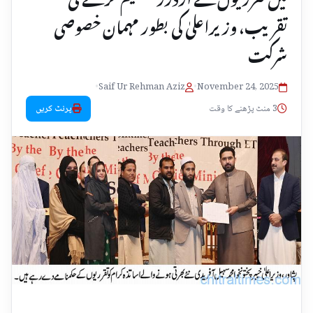
تقریب، وزیراعلیٰ کی بطور مہمان خصوصی
شرکت
•
Saif Ur Rehman Aziz
•
November 24, 2025
3 منٹ پڑھنے کا وقت
پرنٹ کریں