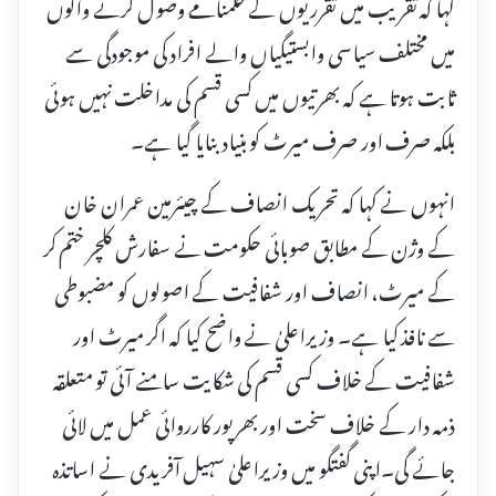
کہا کہ تقریب میں تقرریوں کے حکمنامے وصول کرنے والوں
میں مختلف سیاسی وابستیگیاں والے افراد کی موجودگی سے
ثابت ہوتا ہے کہ بھرتیوں میں کسی قسم کی مداخلت نہیں ہوئی
بلکہ صرف اور صرف میرٹ کو بنیاد بنایا گیا ہے۔
انہوں نے کہا کہ تحریک انصاف کے چیئرمین عمران خان
کے وژن کے مطابق صوبائی حکومت نے سفارش کلچر ختم کر
کے میرٹ، انصاف اور شفافیت کے اصولوں کو مضبوطی
سے نافذ کیا ہے۔ وزیراعلیٰ نے واضح کیا کہ اگر میرٹ اور
شفافیت کے خلاف کسی قسم کی شکایت سامنے آئی تو متعلقہ
ذمہ دار کے خلاف سخت اور بھرپور کارروائی عمل میں لائی
جائے گی۔اپنی گفتگو میں وزیراعلیٰ سہیل آفریدی نے اساتذہ