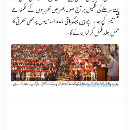
پہلے مرحلے کی تکمیل پر آج صوبہ بھر میں تقرریوں کے حکمنامے
تقسیم کیے جا رہے ہیں جبکہ باقی ماندہ آسامیوں پر بھی بھرتی کا
عمل جلد مکمل کر لیا جائے گا۔