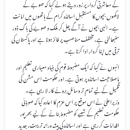
کے معاشرتی کردار پر زور دیتے ہوئے کہا کہ صوبے کے
لاکھوں بچوں کا مستقبل اساتذہ کرام کے ہاتھوں میں امانت
ہے۔ انہی بچوں نے آگے چل کر ملک و صوبے کی باگ ڈور
سنبھالنی ہے، مختلف مناصب پر فائز ہونا ہے اور پاکستان کی
ترقی میں اپنا کردار ادا کرنا ہے۔
انہوں نے کہا کہ ایک مضبوط قوم کی بنیاد معیاری تعلیم اور
باصلاحیت اساتذہ پر ہوتی ہے، اور حکومت اس مشن کی
تکمیل کے لیے تمام تر وسائل بروئے کار لا رہی ہے۔
وزیراعلیٰ نے اس موقع پر اس عزم کا اعادہ کیا کہ صوبائی
حکومت تعلیم کے شعبے کو مضبوط بنانے کے لیے بھرپور
اقدامات کر رہی ہے اور اساتذہ کی پیشہ ورانہ تربیت، جدید