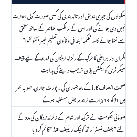
سکولوں کی جبری بندش اور تالہ بندی کی کسی صورت کوئی اجازت
نہیں دی جائے گی اور اس کے مرتکب عناصر کے ساتھ سختی
سے نمٹا جائے گا۔ محکمہ ابتدائی و ثانوی تعلیم خیبر پختونخوا”
نگران وزیراعلیِ کا ترکیہ کے زلزلہ زدگان کی امدادکے لیے چیف
سیکرٹری کو ایکشن پلان ترتیب دینے کی ہدایت
صحت انصاف کارڈ کے ماہ جنوری کی رپورٹ جاری، صوبہ بھر
میں 1لاکھ 13ہزار سے زائد مریض مستفید ہوئے
صوبائی حکومت نے ترکیہ اور شام کے زلزلہ زدگان کی مدد کے
لئے ” چیف منسٹر ارتھ کوئیک ریلیف فنڈ ” قائم کردیا