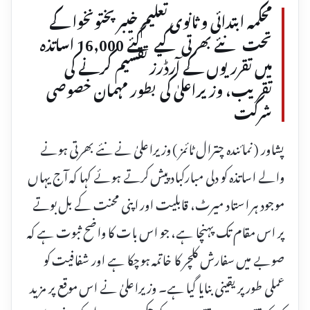
محکمہ ابتدائی و ثانوی تعلیم خیبر پختونخوا کے
تحت نئے بھرتی کیے گئے 16,000 اساتذہ
میں تقرریوں کے آرڈرز تقسیم کرنے کی
تقریب، وزیراعلیٰ کی بطور مہمان خصوصی
شرکت
پشاور ( نمائندہ چترال ٹائمز ) وزیراعلیٰ نے نئے بھرتی ہونے
والے اساتذہ کو دلی مبارکباد پیش کرتے ہوئے کہا کہ آج یہاں
موجود ہر استاد میرٹ، قابلیت اور اپنی محنت کے بل بوتے
پر اس مقام تک پہنچا ہے، جو اس بات کا واضح ثبوت ہے کہ
صوبے میں سفارش کلچر کا خاتمہ ہوچکا ہے اور شفافیت کو
عملی طور پر یقینی بنایا گیا ہے۔ وزیراعلیٰ نے اس موقع پر مزید