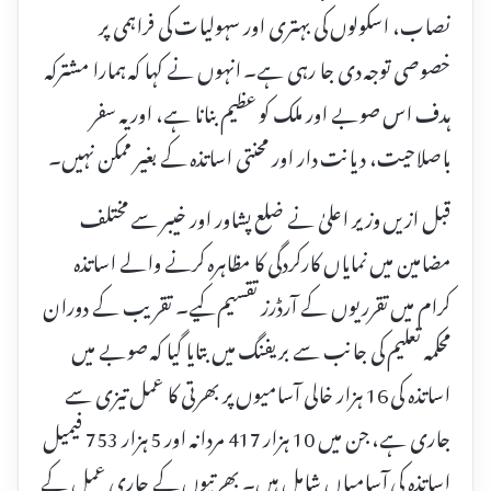
نصاب، اسکولوں کی بہتری اور سہولیات کی فراہمی پر
خصوصی توجہ دی جا رہی ہے۔ انہوں نے کہا کہ ہمارا مشترکہ
ہدف اس صوبے اور ملک کو عظیم بنانا ہے، اور یہ سفر
باصلاحیت، دیانت دار اور محنتی اساتذہ کے بغیر ممکن نہیں۔
قبل ازیں وزیر اعلیٰ نے ضلع پشاور اور خیبر سے مختلف
مضامین میں نمایاں کارکردگی کا مظاہرہ کرنے والے اساتذہ
کرام میں تقرریوں کے آرڈرز تقسیم کیے۔ تقریب کے دوران
محکمہ تعلیم کی جانب سے بریفنگ میں بتایا گیا کہ صوبے میں
اساتذہ کی 16 ہزار خالی آسامیوں پر بھرتی کا عمل تیزی سے
جاری ہے، جن میں 10 ہزار 417 مردانہ اور 5 ہزار 753 فیمیل
اساتذہ کی آسامیاں شامل ہیں۔ بھرتیوں کے جاری عمل کے