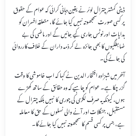
ڈپٹی کمشنر چترال لوئر نے یقین دہانی کرائی کہ عوام کے حقوق
پر کسی صورت سمجھوتہ نہیں کیا جائے گا، متعلقہ افسران کو
ہدایات اور نوٹس جاری کیے جائیں گے اور ماضی کی بے
ضابطگیوں کا بھی جائزہ لے کر ذمہ داران کے خلاف کارروائی
کی جائے گی۔
آخر میں شہزادہ افتخار الدین نے کہا کہ اب خاموشی کا وقت
گزر چکا ہے۔ عوام کو چاہیے کہ وہ حقائق کے ساتھ کھڑے
ہوں، کیونکہ یہ صرف لکڑی کی چوری کا نہیں بلکہ چترال کے
مستقبل، جنگلات اور آنے والی نسلوں کے حق کا معاملہ
ہے، جس پر کسی قسم کا سمجھوتہ نہیں کیا جائے گا۔