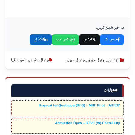
یہ خبر شیئر کریں:
فیس بک
ایکس
واٹس ایپ
لنکڈ اِن
تازہ ترین
,
جنرل خبریں
,
چترال خبریں
چترال لوئر میں ٹمبر مافیا
اشتہارات
Request for Quotation (RFQ) – MHP Khot – AKRSP
Admission Open – GTVC (W) Chitral City