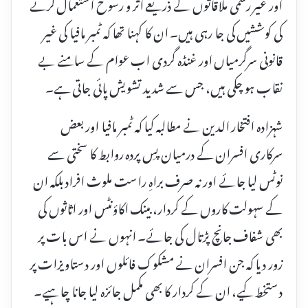
اور غیر رسمی ملاقاتوں کے ذریعے اثر و رسوخ استعمال کرنے
کی کوششیں کی جا رہی ہیں۔ ان کا کہنا تھا کہ ٹمبر مافیا کی غیر
قانونی سرگرمیاں اور غنڈہ گردی اب عوام کے سامنے بے
نقاب ہو چکی ہیں، جس سے شدید تشویش پائی جاتی ہے۔
شہزادہ افتخار الدین نے مطالبہ کیا کہ ٹمبر مافیا اور بعض
سرکاری افسران کے درمیان پسِ پردہ روابط کا سختی سے
نوٹس لیا جائے اور نہ صرف براہِ راست ملوث افراد بلکہ ان
کے سہولت کاروں کے کردار، بینک اکاؤنٹس اور اثاثوں کی
بھی شفاف جانچ پڑتال کی جائے۔ انہوں نے اس بات پر
زور دیا کہ جن افسران نے مشکوک فائلوں اور دستاویزات پر
دستخط کیے، ان کے کردار کا بھی مکمل جائزہ لیا جانا چاہیے۔