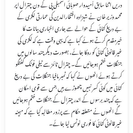
دریں اثنا سابق اّمیدوار صوبائی اسمبلی پی کے ون چترال اپر
محمد وزیر خان نے شہزادہ افتخارالدین کی عمارتی لکڑی کے
بے دریغ کٹائی کے حوالے سے جاری اخباری بیانات کا
خیرمقدم کرتے ہوئے کہا ہے کہ یہی وقت ہے کہ لکڑی کی
غیر قانونی کٹائی کو روکا جائے، بصورت دیگر چند سالوں میں
جنگلات ختم ہوجائیں گے۔ چترال ٹائمز سے ٹیلی فونک گفتگو
کرتے ہوئے انھوں نے کہا کہ ٹمبر مافیا جنگلات کی بے دریغ
کٹائی میں کوئی کسر نہیں چھوڑے ہیں جس سے قوی امکان
ہے کہ چند برسوں کے اندر چترال کے جنگلات ختم ہوجائیں
گے انھوں نے متعلقہ حکام سے پرزور مطالبہ کیا ہے کہ مبینہ
غیر قانونی کٹائی کا فوری نوٹس لیا جائے۔