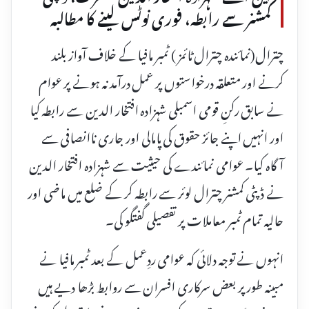
کمشنر سے رابطہ، فوری نوٹس لینے کا مطالبہ
چترال(نمائندہ چترال ٹائمز ) ٹمبر مافیا کے خلاف آواز بلند
کرنے اور متعلقہ درخواستوں پر عمل درآمد نہ ہونے پر عوام
نے سابق رکنِ قومی اسمبلی شہزادہ افتخار الدین سے رابطہ کیا
اور انہیں اپنے جائز حقوق کی پامالی اور جاری ناانصافی سے
آگاہ کیا۔ عوامی نمائندے کی حیثیت سے شہزادہ افتخار الدین
نے ڈپٹی کمشنر چترال لوئر سے رابطہ کر کے ضلع میں ماضی اور
حالیہ تمام ٹمبر معاملات پر تفصیلی گفتگو کی۔
انہوں نے توجہ دلائی کہ عوامی ردِعمل کے بعد ٹمبر مافیا نے
مبینہ طور پر بعض سرکاری افسران سے روابط بڑھا دیے ہیں