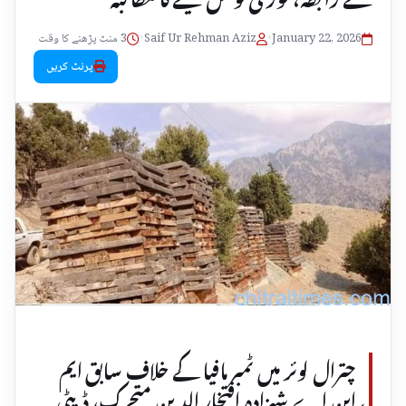
January 22, 2026
•
Saif Ur Rehman Aziz
•
3 منٹ پڑھنے کا وقت
پرنٹ کریں
چترال لوئر میں ٹمبر مافیا کے خلاف سابق ایم
این اے شہزادہ افتخار الدین متحرک، ڈپٹی