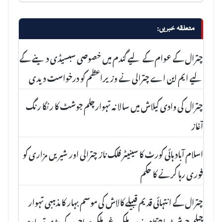
متعلقہ خبریں:
چترال کے عوام کے لیے گندم میں خصوصی سبسیڈی دینے کے
لیے ایم این اے چترالی نے وزیراعظم کو درخواست دیدی
چترال کی وادی کیلاش میں سالانہ تہوارچلم جوشٹ کا رنگا رنگ
آغاز
اسلام آباد ہائی کورٹ کا سینیٹر فلک ناز چترالی اور شیریں مزاری کو
فوری رہا کرنے کا حکم
چترال کے انتہائی قدیم قبیلے کالاش کی موسم بہار کا مذہبی تہوار
چیلم جوشٹ احتتام پذیر، ملکی و غیر ملکی سیاحوں کی بڑی تعداد میں