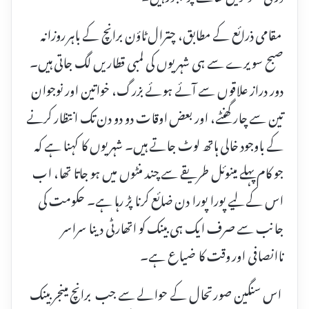
​ مقامی ذرائع کے مطابق، چترال ٹاؤن برانچ کے باہر روزانہ
صبح سویرے سے ہی شہریوں کی لمبی قطاریں لگ جاتی ہیں۔
دور دراز علاقوں سے آئے ہوئے بزرگ، خواتین اور نوجوان
تین سے چار گھنٹے، اور بعض اوقات دو دو دن تک انتظار کرنے
کے باوجود خالی ہاتھ لوٹ جاتے ہیں۔ شہریوں کا کہنا ہے کہ
جو کام پہلے مینوئل طریقے سے چند منٹوں میں ہو جاتا تھا، اب
اس کے لیے پورا پورا دن ضائع کرنا پڑ رہا ہے۔ حکومت کی
جانب سے صرف ایک ہی بینک کو اتھارٹی دینا سراسر
ناانصافی اور وقت کا ضیاع ہے۔
​ اس سنگین صورتحال کے حوالے سے جب برانچ مینجر بینک