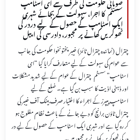
صوبائی حکومت کی طرف سے ای اسٹامپ
سسٹم کا اجرا، سہولت کے بجائے شہری
ایک اسٹامپ کے حصول کے لیے دردر کی
ٹھوکریں کھانے پر مجبور، دادرسی کی اپیل
​چترال (نمائندہ چترال ٹائمز) خیبر پختونخوا حکومت کی جانب
سے عوام کی سہولت کے لیے متعارف کرایا گیا “ای
اسٹامپ” سسٹم چترال کے عوام کے لیے شدید مشکلات
اور ذہنی اذیت کا سبب بن گیا ہے۔ ضلع کے لیے
اسٹامپ پیپرز کے اجراء کا اختیار صرف بینک آف خیبر کی
چترال ٹاؤن برانچ کو دیے جانے کے باعث نظام مفلوج ہو
کر رہ گیا ہے اور شہری ایک اسٹامپ کے حصول کے لیے در
در کی ٹھوکریں کھانے پر مجبور ہیں۔