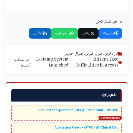
یہ خبر شیئر کریں:
فیس بک
ایکس
واٹس ایپ
لنکڈ اِن
تازہ ترین
,
جنرل خبریں
,
چترال خبریں
Citizens Face
E-Stamp System
ای اسٹامپ
,
,
Difficulties in Access
Launched
سسٹم
اشتہارات
Request for Quotation (RFQ) – MHP Khot – AKRSP
Admission Open – GTVC (W) Chitral City