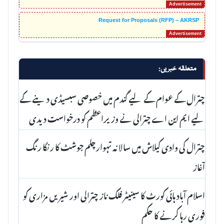
Request for Proposals (RFP) – AKRSP
متعلقہ خبریں:
چترال کے عوام کے لیے گندم میں خصوصی سبسیڈی دینے کے
لیے ایم این اے چترالی نے وزیراعظم کو درخواست دیدی
چترال کی وادی کیلاش میں سالانہ تہوارچلم جوشٹ کا رنگا رنگ
آغاز
اسلام آباد ہائی کورٹ کا سینیٹر فلک ناز چترالی اور شیریں مزاری کو
فوری رہا کرنے کا حکم