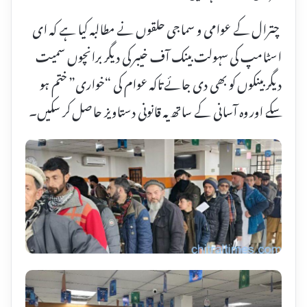
​ چترال کے عوامی و سماجی حلقوں نے مطالبہ کیا ہے کہ ای
اسٹامپ کی سہولت بینک آف خیبر کی دیگر برانچوں سمیت
دیگر بینکوں کو بھی دی جائے تاکہ عوام کی “خواری” ختم ہو
سکے اور وہ آسانی کے ساتھ یہ قانونی دستاویز حاصل کر سکیں۔