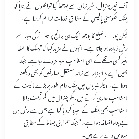
آف خیبر چترال، شیر زمان سے پوچھا گیا توانھوں نے بتایا کہ
بینک حکومتی پالیسی کے مطابق خدمات فراہم کر رہا ہے۔
لیکن پورے ضلع کا بوجھ ایک ہی برانچ پر ہونے کی وجہ سے
رش زیادہ ہو جاتا ہے۔ انہوں نے مزید کہا کہ​”بینک کا عملہ
بغیر کسی وقفے کے ای اسٹامپ سروسز دے رہا ہے، جبکہ
ہمیں اپنے 15 ہزار سے زائد مستقل صارفین کو بھی دیکھنا
ہوتا ہے۔ دیگر شہروں میں بینک عام طور پر بڑے مالیت کے
اسٹامپ جاری کرتے ہیں، مگر چترال میں کم قیمت والا
اسٹامپ بھی بینک کے سپرد کر دیا گیا ہے جس سے رش میں
بے پناہ اضافہ ہوا ہے۔”جبکہ ہم اپنی بساط کے مطابق
سروس دے رہے ہیں۔