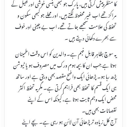
کا منظر پیش کرتی ہیں، پارک جو کبھی ہنسی خوشی اور کھیل کے
مراکز تھے اب غیر محفوظ لگتے ہیں، اور محلے جو کبھی سکون و
تحفظ کی علامت سمجھے جاتے تھے، اب بے چینی اور خوف
سے بھرے دکھائی دیتے ہیں ۔
یہ سوچ بظاہر قابلِ فہم ہے۔ والدین کو اس وقت اطمینان
ہوتا ہے جب ان کا بچہ ہوم ورک میں مصروف ہو یا ٹیوشن
پڑھ رہا ہو۔ پڑھائی ایک واضح مقصد بھی دیتی ہے اور ساتھ
ہی ایک قسم کا تحفظ بھی فراہم کرتی ہے۔ مگر یہ تحفظ اکثر
محض ایک وہم ثابت ہوتا ہے، کیونکہ اس کے اپنے
نقصانات بھی ہیں۔
آج کل زیادہ تر پڑھائی آن لائن ہو رہی ہے۔ بچے اپنے