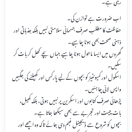
رہی ہے۔
اب ضرورت ہے توازن کی۔
حفاظت کا مطلب صرف جسمانی سلامتی نہیں بلکہ جذباتی اور
ذہنی صحت بھی ہونا چاہیے۔
گھروں میں ایسا ماحول ہونا چاہیے جہاں بچے کھل کر بات کر
سکیں۔
اسکول اور کمیونٹیز کو بچوں کے لیے پارکس اور کھیلنے کی جگہیں
واپس لانی چاہئیں۔
پڑھائی صرف کتابوں اور اسکرین پر نہیں ہوتی، بلکہ کھیل،
بات چیت اور تجربے سے بھی سیکھا جاتا ہے۔
بچوں کو شروع سے ڈیجیٹل فہم دی جائے تاکہ وہ اچھے اور