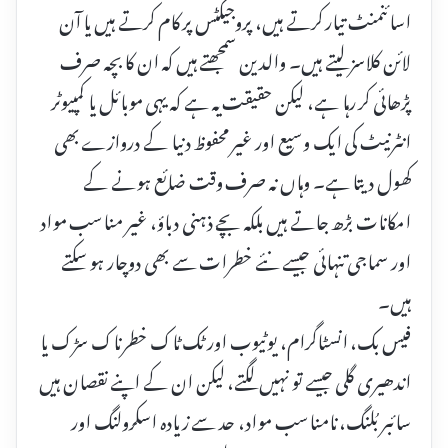
اسائنمنٹ تیار کرتے ہیں، پروجیکٹس پر کام کرتے ہیں یا آن
لائن کلاسز لیتے ہیں۔ والدین سمجھتے ہیں کہ ان کا بچہ صرف
پڑھائی کر رہا ہے، لیکن حقیقت یہ ہے کہ یہی موبائل یا کمپیوٹر
انٹرنیٹ کی ایک وسیع اور غیر محفوظ دنیا کے دروازے بھی
کھول دیتا ہے۔ وہاں نہ صرف وقت ضائع ہونے کے
امکانات بڑھ جاتے ہیں بلکہ بچے ذہنی دباؤ، غیر مناسب مواد
اور سماجی تنہائی جیسے نئے خطرات سے بھی دوچار ہو سکتے
ہیں۔
فیس بک، انسٹاگرام، یوٹیوب اور ٹک ٹاک خطرناک سڑک یا
اندھیری گلی جیسے تو نہیں لگتے، لیکن ان کے اپنے نقصان ہیں
سائبر بُلنگ، نامناسب مواد، حد سے زیادہ اسکرولنگ اور