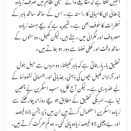
انہیں لگتا ہے کہ مقابلے والے تعلیمی نظام میں صرف زیادہ
پڑھائی ہی کامیابی کا راستہ ہے۔ اس کے ساتھ ساتھ باہر کے
خطرات کا خوف بھی ہے۔ نتیجہ یہ ہے کہ بچے بہت زیادہ
مصروف اور نگرانی میں رہتے ہیں، لیکن کھیل، دوستوں کے
ساتھ وقت اور کھلی فضا سے دور ہو جاتے ہیں۔
تحقیق بار بار بتاتی ہے کہ باہر کھیلنا، دوسروں سے میل جول
اور آزادانہ کھیل بچوں کی ذہنی، جذباتی اور جسمانی نشوونما کے
لیے ضروری ہے۔ لیکن آج کل یہ سب اسکرین نے چھین
لیا ہے۔ امریکی تحقیق کے مطابق جو بچے روزانہ چار گھنٹے سے
زیادہ اسکرین استعمال کرتے ہیں ان میں ڈپریشن 65 فیصد
اور بے چینی 45 فیصد زیادہ پائی گئی۔ وہ کم حرکت کرتے ہیں،