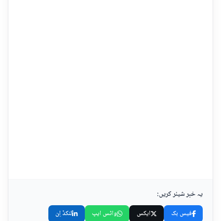
یہ خبر شیئر کریں:
فیس بک
ایکس
واٹس ایپ
لنکڈ اِن