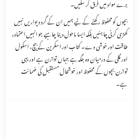
برے مواد میں فرق کر سکیں۔
بچوں کو محفوظ رکھنے کے لیے ہمیں ان کے گرد دیواریں نہیں
کھڑی کرنی چاہئیں بلکہ ایسا ماحول دینا چاہیے جو انہیں اعتماد،
طاقت اور خوشی دے۔ کتاب اور اسکرین کے بیچ، اسکول
اور گلی کے درمیان وہ جگہ ہے جہاں توازن ہے اور یہی
توازن بچوں کے محفوظ اور خوشحال مستقبل کی ضمانت
ہے۔