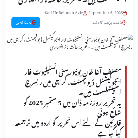
•
Saif Ur Rehman Aziz
•
September 6, 2025
5 منٹ پڑھنے کا وقت
پرنٹ کریں
مصنف آغا خان یونیورسٹی انسٹیٹیوٹ فار
ایجوکیشنل ڈیولپمنٹ، کراچی میں ریسرچ
اسپیشلسٹ ہیں۔
یہ تحریر روزنامہ ڈان میں 5 ستمبر 2025 کو
شائع ہوئی
قارئین کے لئے اس تحریر کو اردو میں ترجمعہ
کیا گیا ہے