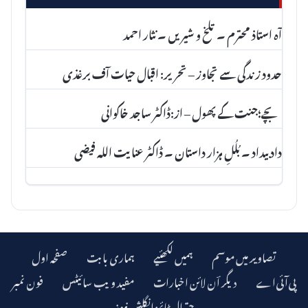
آہ استاذ محترم ۔ تلخ و شیریں ۔ نثار احمد
حدود زندگی سے تجاوز – تحریر: اقبال حیات آف برغذی
بچے؛جنت کے پھول – از:ڈاکٹر ساجد خاکوانی
داد بیداد ۔ بُلُلِ ہزار داستان ۔ ڈاکٹر عنا یت اللہ فیضی
تصاویر میں موسم
ہمیں لکھئیے
ہماری بابت
صفحہ اول
دیگر اؔن لائن اخبارات
مفید ویب سائیٹس
فون نمبر
چترال ٹائمز انگلش نیوز