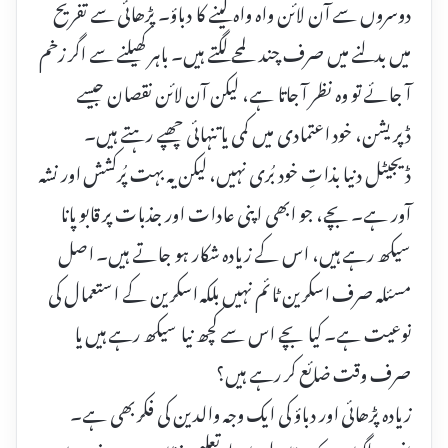
دوسروں سے آن لائن واہ واہ لینے کا دباؤ۔ پڑھائی سے تفریح
میں بدلنے میں صرف چند لمحے لگتے ہیں۔ باہر کھیلنے سے اگر زخم
آ جائے تو وہ نظر آ جاتا ہے، لیکن آن لائن نقصان جیسے
ڈپریشن، خود اعتمادی میں کمی یا تنہائی چھپے رہتے ہیں۔
ڈیجیٹل دنیا بذاتِ خود بُری نہیں، لیکن یہ بہت پُرکشش اور نشہ
آور ہے۔ بچے، جو ابھی اپنی عادات اور جذبات پر قابو پانا
سیکھ رہے ہیں، اس کے زیادہ شکار ہو جاتے ہیں۔ اصل
مسئلہ صرف اسکرین ٹائم نہیں بلکہ اسکرین کے استعمال کی
نوعیت ہے۔ کیا بچے اس سے کچھ نیا سیکھ رہے ہیں یا
صرف وقت ضائع کر رہے ہیں؟
زیادہ پڑھائی اور دباؤ کی ایک وجہ والدین کی فکر بھی ہے۔