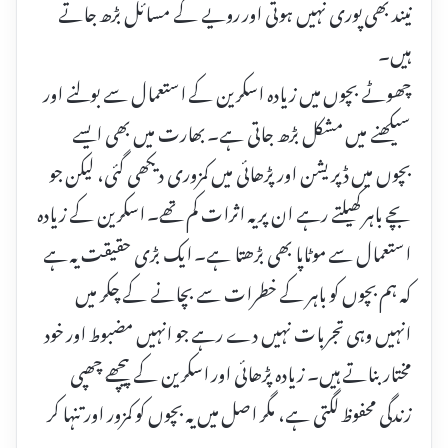
نیند بھی پوری نہیں ہوتی اور رویے کے مسائل بڑھ جاتے
ہیں۔
چھوٹے بچوں میں زیادہ اسکرین کے استعمال سے بولنے اور
سیکھنے میں مشکل بڑھ جاتی ہے۔ بھارت میں بھی ایسے
بچوں میں ڈپریشن اور پڑھائی میں کمزوری دیکھی گئی، لیکن جو
بچے باہر کھیلتے رہے ان پر یہ اثرات کم تھے۔ اسکرین کے زیادہ
استعمال سے موٹاپا بھی بڑھتا ہے۔ ایک بڑی حقیقت یہ ہے
کہ ہم بچوں کو باہر کے خطرات سے بچانے کے چکر میں
انہیں وہی تجربات نہیں دے رہے جو انہیں مضبوط اور خود
مختار بناتے ہیں۔ زیادہ پڑھائی اور اسکرین کے پیچھے چھپی
زندگی محفوظ لگتی ہے، مگر اصل میں یہ بچوں کو کمزور اور تنہا کر