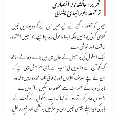
تحریر: عائشہ ناز انصاری
ترجمعہ :نورالہدیٰ یفتالی
بچوں کو محفوظ رکھنے کے لیے ہمیں ان کے گرد دیواریں نہیں
کھڑی کرنی چاہئیں بلکہ ایسا ماحول دینا چاہیے جو انہیں اعتماد،
طاقت اور خوشی دے
ایک اسکول کی پرنسپل نے حال ہی میں بڑے دکھ کے ساتھ
کہا کہ آج کے والدین کی سب سے بڑی خواہش یہی ہے کہ
ان کے بچے صرف کتابوں اور پڑھائی تک محدود رہیں تاکہ وہ
باہر کی دنیا کے خطرات سے محفوظ رہ سکیں۔ اُنہوں نے
افسوس ظاہر کرتے ہوئے کہا کہ اب اسکول کے گیٹ کے
باہر کی دنیا پہلے جیسی نہیں رہی۔ سڑکیں بدنظمی اور شور و غل