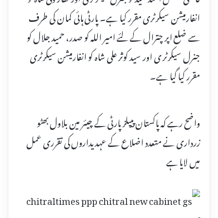
انفارمیشن سیکرٹری مقرر کیا ہے۔ پارٹی ہائی کمان کی طرف
سے ضلع اپر چترال کے لئے امیر اللہ کو صدر، حمید جلال کو
جنرل سیکرٹر ی اور سید کوثر علی شاہ کو انفارمیشن سیکرٹری
مقرر کیا گیا ہے۔
واضح رہے کہ پاکستان پیپلز پارٹی کے چیئر مین بلاول بھٹو
زرداری نے متعدد اضلاع کے عہدیداروں کی تقرری عمل
میں لایا ہے