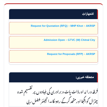
اشتہارات
Request for Quotation (RFQ) – MHP Khot – AKRSP
Admission Open – GTVC (W) Chitral City
Request for Proposals (RFP) – AKRSP
متعلقہ خبریں:
فرقہ ورانہ اورذات پات و برادری کی بنیادوں پرتقسیم شدہ
چترال کو یکجا اورمتحد کرکے رہوںگا۔انجینئر فضل ربی