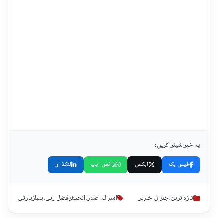
یہ خبر شیئر کریں:
فیس بک
ایکس
واٹس ایپ
لنکڈ اِن
تازہ ترین
,
چترال خبریں
امیراللہ صدر
,
انجینئرفضل ربی
,
پیپلزپارٹی