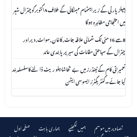
پیپلزپارٹی کے زیراہتمام مہنگائی کے خلاف ۸اکتوبرکوچترال شہر
میں احتجاجی مظاہرہ ہوگا
8سے 16 مئی تک شمالی علاقہ جات,کاغان,سوات,دیراور
چترال کے سیاحتی مقامات کی سیر پرپابندی عائد
تعمیراتی کام کے ٹینڈرز میں بے تحاشا بیلو ریٹ ڈالنےکاسلسلہ بند
کیا جائے۔کنٹریکٹرز ایسوسی ایشن
تصاویر میں موسم
ہمیں لکھئیے
ہماری بابت
صفحہ اول