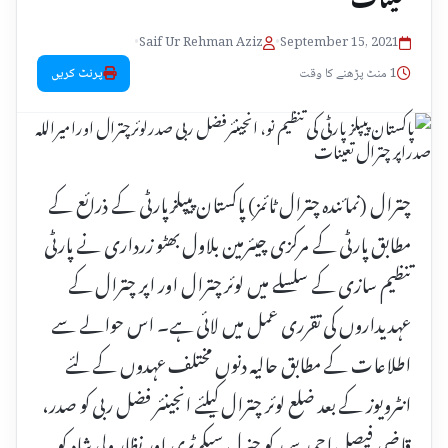
•
Saif Ur Rehman Aziz
•
September 15, 2021
1 منٹ پڑھنے کا وقت
پرنٹ کریں
چترال (نمائندہ چترال ٹائمز) پاکستان پیپلز پارٹی کے ذرائع کے
مطابق پارٹی کے مرکزی چیئرمین بلاول بھٹو زرداری نے پارٹی
تنظیم سازی کے سلسلے میں لوئر چترال اور اپر چترال کے
عہدیداروں کی تقرری عمل میں لائی ہے۔ اس حوالے سے
اطلاعات کے مطابق حالیہ دنوں مختلف عہدوں کے لئے
انٹرویوز کے بعد ضلع لوئر چترال کیلئے انجینئر فضل ربی کو صدر،
قاضی فیصل احمد سید کو جنرل سیکرٹری اور نظار ولی شاہ کو