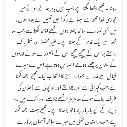
رہنا۔ مجھے اچھا لگتا ہے جب کہیں باہر جاتے ہوئے میرا
مجازی خدا مجھ سے کہتا ہے رکو! میں تمہیں لے جاتا ہوں یا
میں بھی تمہارے ساتھ چلتا ہوں۔ مجھے اچھا لگتا ہے جب وہ
مجھ سے ایک قدم آگے چلتا ہے۔ غیر محفوظ اور خطرناک
راستے پر اس کے پیچھے پیچھے اس کے چھوڑے ہوئے قدموں
کے نشان پر چلتے ہوئے احساس ہوتا ہے اس نے میرے
خیال سے قدرے ہموار راستے کا انتخاب کیا۔ مجھے اچھا لگتا
ہے جب گہرائی سے اوپر چڑھتے اور اونچائی سے ڈھلان کی
طرف جاتے ہوئے وہ مڑ مڑ کر مجھے چڑھنے اور اُترنے میں مدد
دینے کے لیے بار بار اپنا ہاتھ بڑھاتا ہے۔ مجھے بہت اچھا لگتا
ہے جب رات کی خنکی میں میرے ساتھ آسمان پر تارے