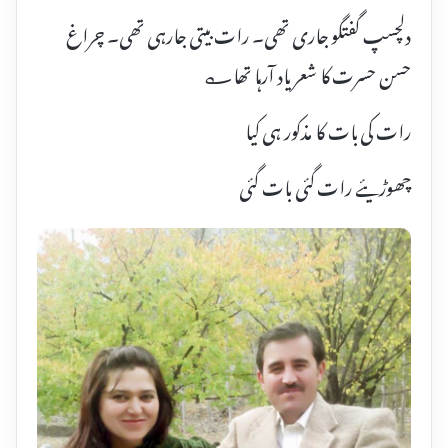
دلچسپ گفتگو جاری تھی۔ رات بیتی جارہی تھی۔ چراغ
حسن حسرت کا شعریاد آرہا تھا؎
رات کی بات کا مذکور ہی کیا
چھوڑیئے رات گئی بات گئی