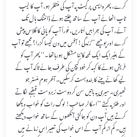
کرے، پھر واپسی پر گیٹ پہ آپ کی منتظر ہو، آپ کا لیپ
ٹاپ اٹھائے آپ کے ساتھ چلتے ہوئے ڈائننگ ہال تک
آئے، آپ کی جرابیں اُتاریں، فوراً آپ کو پانی کا گلاس پیش
کرے اور پوچھے ’’زندگی! آفس میں دن کیسا گزرا؟ مجھے تو آپ
کے بغیر ایک ایک لمحہ کاٹنا مشکل ہورہاتھا۔‘‘ پھر آپ کو
فریش ہونے کا کہہ کر خود کیچن کی طرف جائے تاکہ آپ کے
لیے کھانے پینے کا بندوبست کرسکیں۔ آخر ہوم منسٹر جو
ٹھہری۔ میری یہ باتیں سن کر دوست زبردست قہقہے لگاتے
اور طنزیہ کہتے ’’اسکالر صاحب! لوگ رات کو خواب دیکھا
کرتے ہیں آپ دن کو جاگتی آنکھوں کے ساتھ خواب دیکھتے
ہیں۔ کم از کم آپ کے اس خواب کی تعبیر اس زمانے میں