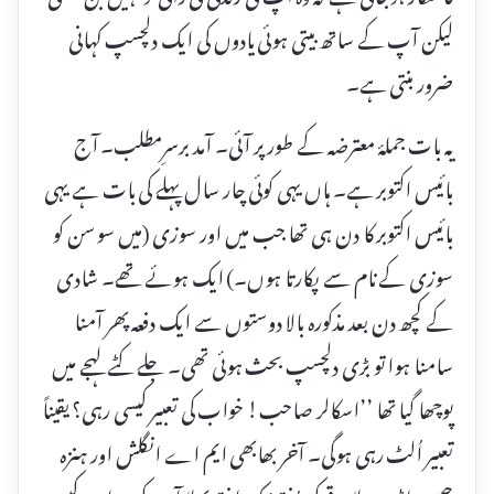
لیکن آپ کے ساتھ بیتی ہوئی یادوں کی ایک دلچسپ کہانی
ضرور بنتی ہے۔
یہ بات جملۂ معترضہ کے طور پر آئی۔ آمد برسرِمطلب۔ آج
بائیس اکتوبر ہے۔ ہاں یہی کوئی چار سال پہلے کی بات ہے یہی
بائیس اکتوبر کا دن ہی تھا جب میں اور سوزی (میں سوسن کو
سوزی کے نام سے پکارتا ہوں۔) ایک ہوئے تھے۔ شادی
کے کچھ دن بعد مذکورہ بالا دوستوں سے ایک دفعہ پھر آمنا
سامنا ہوا تو بڑی دلچسپ بحث ہوئی تھی۔ جلے کٹے لہجے میں
پوچھا گیا تھا ’’اسکالر صاحب! خواب کی تعبیر کیسی رہی؟ یقیناً
تعبیر اُلٹ رہی ہوگی۔ آخر بھابھی ایم اے انگلش اور ہنزہ