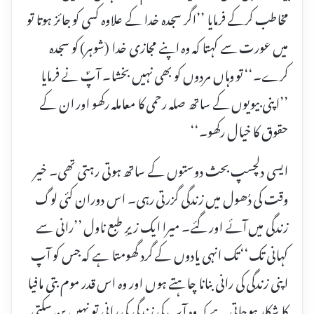
مخاطب کرکے فرمایا ’’اگر سجدہ خدا کے علاوہ کسی کو جائز ہوتا تو
میں عورت سے کہتا کہ وہ اپنے مجازی خدا (شوہر) کو سجدہ
کرے۔‘‘ تو وہاں مردوں کو بھی نہیں بخشا۔ آپؐ نے فرمایا
’’اپنی بیویوں کے ساتھ صلہ رحمی کا معاملہ رکھو اور ان کے
حقوق کا خیال رکھو۔‘‘
ایسی دلچسپ بحث دوستوں کے ساتھ ہوتی رہتی تھی۔ خیر
وقت کی دُھول میں زندگی گزرتی رہی۔ اس دوران کئی لوگ
زندگی میں آئے اور گئے۔ میرا ایک زیرِ طبع ناول ’’رانی سے
کہانی تک‘‘ تک انہی یادوں کے گرد گھومتا ہے کہ جس کو آپ
اپنی زندگی کی رانی بنانا چاہتے ہوں اور وہ اس قدر موم بتی مافیا
کا شکار ہوجاتی ہے کہ وہ آپ کی زندگی کی رانی تو نہیں بن سکتی