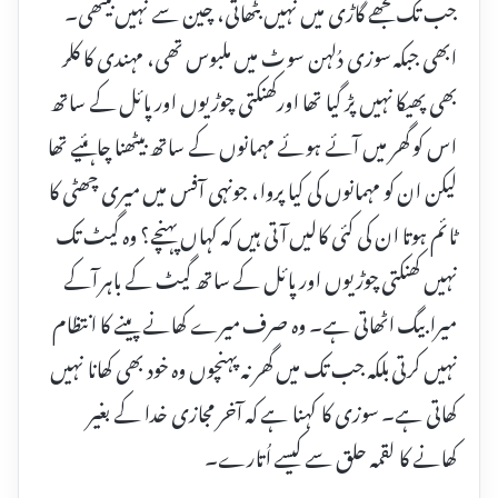
جب تک مجھے گاڑی میں نہیں بٹھاتی، چین سے نہیں بیٹھی۔
ابھی جبکہ سوزی دُلہن سوٹ میں ملبوس تھی، مہندی کا کلر
بھی پھیکا نہیں پڑ گیا تھا اورکھنکتی چوڑیوں اور پائل کے ساتھ
اس کو گھر میں آئے ہوئے مہمانوں کے ساتھ بیٹھنا چاہئیے تھا
لیکن ان کو مہمانوں کی کیا پروا، جونہی آفس میں میری چھٹی کا
ٹائم ہوتا ان کی کئی کالیں آتی ہیں کہ کہاں پہنچے؟ وہ گیٹ تک
نہیں کھنکتی چوڑیوں اور پائل کے ساتھ گیٹ کے باہر آکے
میرا بیگ اٹھاتی ہے۔ وہ صرف میرے کھانے پینے کا انتظام
نہیں کرتی بلکہ جب تک میں گھر نہ پہنچوں وہ خود بھی کھانا نہیں
کھاتی ہے۔ سوزی کا کہنا ہے کہ آخر مجازی خدا کے بغیر
کھانے کا لقمہ حلق سے کیسے اُتارے۔