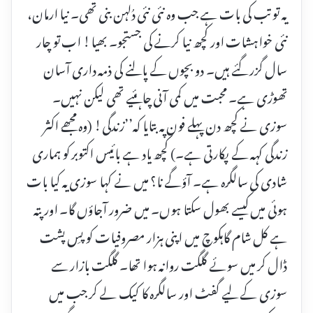
یہ تو تب کی بات ہے جب وہ نئی نئی دُلہن بنی تھی۔ نیا ارمان،
نئی خواہشات اور کچھ نیا کرنے کی جستجو۔ بھیا! اب تو چار
سال گزر گئے ہیں۔ دو بچوں کے پالنے کی ذمہ داری آسان
تھوڑی ہے۔ محبت میں کمی آنی چاہئیے تھی لیکن نہیں۔
سوزی نے کچھ دن پہلے فون پہ بتایا کہ’’زندگی! (وہ مجھے اکثر
زندگی کہہ کے پکارتی ہے۔) کچھ یاد ہے بائیس اکتوبر کو ہماری
شادی کی سالگرہ ہے۔ آؤگے نا؟ میں نے کہا سوزی یہ کیا بات
ہوئی میں کیسے بھول سکتا ہوں۔ میں ضرور آجاؤں گا۔ اور پتہ
ہے کل شام گاہکوچ میں اپنی ہزار مصروفیات کو پسِ پشت
ڈال کر میں سوئے گلگت روانہ ہوا تھا۔ گلگت بازار سے
سوزی کے لیے گفٹ اور سالگرہ کا کیک لے کر جب میں