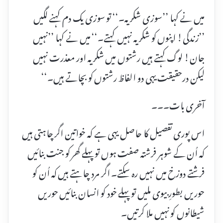
میں نے کہا ’’سوزی شکریہ۔‘‘ تو سوزی یک دم کہنے لگیں
’’زندگی! اپنوں کو شکریہ نہیں کہتے۔‘‘ میں نے کہا ’’نہیں
جان! لوگ کہتے ہیں رشتوں میں شکریہ اور معذرت نہیں
لیکن درحقیقت یہی دو الفاظ رشتوں کو بچاتے ہیں۔‘‘
آخری بات۔۔۔
اس پوری تفصیل کا حاصل یہی ہے کہ خواتین اگر چاہتی ہیں
کہ اُن کے شوہر فرشتہ صفت ہوں تو پہلے گھر کو جنت بنائیں
فرشتے دوزخ میں نہیں رہ سکتے۔ اگر مرد چاہتے ہیں کہ اُن کو
حوریں بطورِ بیوی ملیں تو پہلے خود کو انسان بنائیں حوریں
شیطانوں کو نہیں ملا کرتیں۔