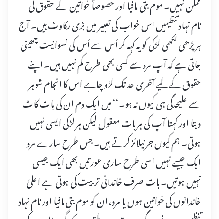
ممکن نہیں۔ موم بتی مافیا اور خصوصاً خواتین کے حقوق کی
نام نہاد تنظیمیں اس خواب کی تعبیر میں بڑی رکاوٹ ہیں۔ آج
ہر پڑھی لکھی لڑکی کو یہ کہہ کر اُس سے اُس کی نسوانیت چھینی
جاتی ہے کہ آپ مرد سے کسی بھی طرح کم نہیں ہیں۔ اپنے
حقوق کے لیے آخری حد تک لڑو چاہے اس کا انجام شوہر
سے علیحدگی ہی کیوں نہ ہو۔‘‘ میں ایک دم ان کی بات کاٹ
دیتا اور کہتا آپ کی ہر بات معقول لیکن ہر لڑکی ایسی نہیں
ہوتی۔ ہم کیوں جرنیلائز کرتے ہیں۔ جس طرح سارے مرد
ایک جیسے نہیں اسی طرح ساری عورتیں بھی ایک جیسی
نہیں ہوتیں۔ بات صرف خاندانی تربیت کی ہوتی ہے اعلیٰ
خاندانوں کی خواتین ہوں یا مرد، ان کو موم بتی مافیا اور نام نہاد