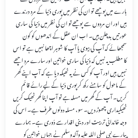
بارے میں پوچھے تو ان کی نظر میں پوری دُنیا کے مرد درندے
ہیں اور ان مردوں سے پوچھے تو ان کی نظر میں دُنیا کی ساری
عورتیں بدچلن ہیں۔ اب ان عقل کے اندھوں کو کون
سمجھائے کہ آپ کی بیوی یا آپ کا شوہر اچھا نہیں ہے تو اس
کا مطلب یہ نہیں کہ دُنیا کی ساری خواتین اور سارے مرد اچھے
نہیں ہیں اور آپ کو کس نے یہ ٹھیکہ دیا ہے کہ آپ اپنے گھر
کے ماحول کو سامنے رکھ کر پوری دُنیا کے لیے رائے قائم
کریں۔ آپ کے گھر میں مسلہ ہے تو آپ اپنا گھر ٹھیک کریں
ٹھیکیداری چھوڑ دیں۔ سو، مسلہ دونوں طرف ہے۔ اس کی
وجہ خاندانی تربیت اور دینی اقدار سے دُوری ہے۔ ہمارے
پیارے نبی صلی اللہ علیہ وآلہ وسلم نے جہاں خواتین کو