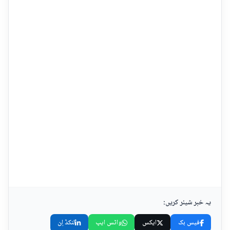
یہ خبر شیئر کریں:
فیس بک
ایکس
واٹس ایپ
لنکڈ اِن