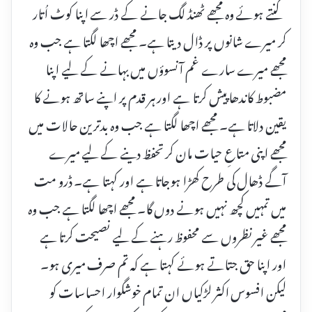
گنتے ہوئے وہ مجھے ٹھنڈ لگ جانے کے ڈر سے اپنا کوٹ اُتار
کر میرے شانوں پر ڈال دیتا ہے۔ مجھے اچھا لگتا ہے جب وہ
مجھے میرے سارے غم آنسوؤں میں بہانے کے لیے اپنا
مضبوط کاندھا پیش کرتا ہے اور ہر قدم پر اپنے ساتھ ہونے کا
یقین دلاتا ہے۔ مجھے اچھا لگتا ہے جب وہ بدترین حالات میں
مجھے اپنی متاعِ حیات مان کر تحفظ دینے کے لیے میرے
آگے ڈھال کی طرح کھڑا ہوجاتا ہے اور کہتا ہے۔ ڈرو مت
میں تمہیں کچھ نہیں ہونے دوں گا۔ مجھے اچھا لگتا ہے جب وہ
مجھے غیر نظروں سے محفوظ رہنے کے لیے نصیحت کرتا ہے
اور اپنا حق جتاتے ہوئے کہتا ہے کہ تم صرف میری ہو۔
لیکن افسوس اکثر لڑکیاں ان تمام خوشگوار احساسات کو