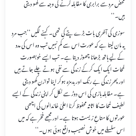
محض مرد سے برابری کا مقابلہ کرنے کی وجہ سے کھو دیتی
ہیں۔‘‘
سوزی کی آخری بات بڑے پتے کی تھی۔ کہنے لگیں ’’جب مرد
یہ مان لیتا ہے کہ عورت اس سے کم نہیں تب وہ اس کی مدد
کے لیے ہاتھ بڑھانا چھوڑ دیتا ہے۔ تب ایسے خوبصورت
لمحات ایک ایک کرکے زندگی سے نفی ہوتے چلے جاتے ہیں
اور پھر زندگی بے رنگ اور بدمزہ ہوکر اپنا توازن کھو دیتی
ہے۔ مقابلہ بازی کی اس دوڑ سے نکل کر اپنی زندگی کے ایسے
لطیف لمحات کا اثاثہ محفوظ کرنا اعلیٰ خاندانوں کی اچھی
عورتوں کا متاعِ زیست ہوتا ہے۔ اور مجھے فخر ہے کہ میں
اس سلسلے میں خوش نصیب واقع ہوئی ہوں۔‘‘