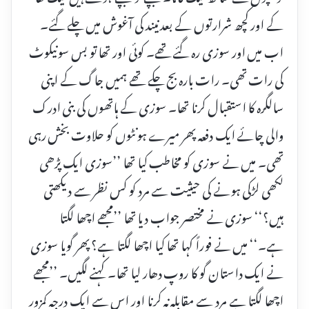
کے اور کچھ شرارتوں کے بعد نیند کی آغوش میں چلے گئے۔
اب میں اور سوزی رہ گئے تھے۔ کوئی اور تھا تو بس سونیکوٹ
کی رات تھی۔ رات بارہ بج چکے تھے ہمیں جاگ کے اپنی
سالگرہ کا استقبال کرنا تھا۔ سوزی کے ہاتھوں کی بنی ادرک
والی چائے ایک دفعہ پھر میرے ہونٹوں کو حلاوت بخش رہی
تھی۔ میں نے سوزی کو مخاطب کیا تھا ’’سوزی ایک پڑھی
لکھی لڑکی ہونے کی حیثیت سے مرد کو کس نظر سے دیکھتی
ہیں؟‘‘ سوزی نے مختصر جواب دیا تھا ’’مجھے اچھا لگتا
ہے۔‘‘ میں نے فوراً کہا تھا کیا اچھا لگتا ہے؟ پھر گویا سوزی
نے ایک داستان گو کا روپ دھار لیا تھا۔ کہنے لگیں۔ ’’مجھے
اچھا لگتا ہے مرد سے مقابلہ نہ کرنا اور اس سے ایک درجہ کمزور