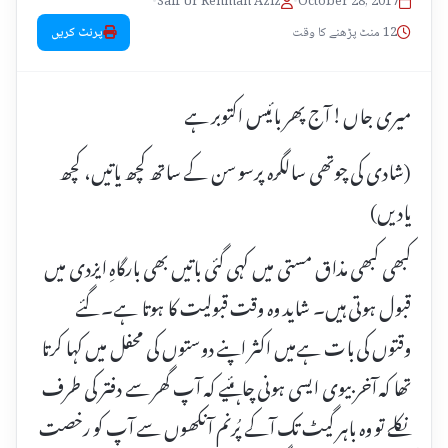
•
Saif Ur Rehman Aziz
•
October 28, 2017
12 منٹ پڑھنے کا وقت
پرنٹ کریں
میری جاں! آج پھر بائیس اکتوبر ہے
(شادی کی چوتھی سالگرہ پرسوسن کے ساتھ کچھ یاتیں، کچھ
یادیں)
کبھی کبھی مذاق مستی میں کہی گئی باتیں بھی بارگاہِ ایزدی میں
قبول ہوتی ہیں۔ شاید وہ وقت قبولیت کا ہوتا ہے۔ گئے
وقتوں کی بات ہےمیں اکثر اپنے دوستوں کی محفل میں کہا کرتا
تھا کہ آخر بیوی ایسی ہونی چاہئیے کہ آپ گھر سے دفتر کی طرف
نکلے تو وہ باہر گیٹ تک آکے پُرنم آنکھوں سے آپ کو رخصت