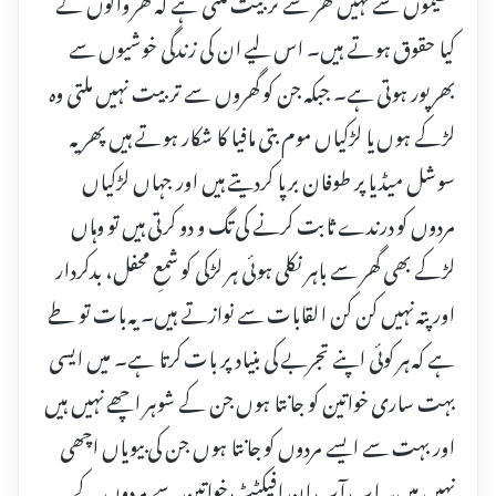
تنظیموں سے نہیں گھر سے تربیت ملتی ہے کہ گھر والوں کے
کیا حقوق ہوتے ہیں۔ اس لیے ان کی زندگی خوشیوں سے
بھرپور ہوتی ہے۔ جبکہ جن کو گھروں سے تربیت نہیں ملتی وہ
لڑکے ہوں یا لڑکیاں موم بتی مافیا کا شکار ہوتے ہیں پھر یہ
سوشل میڈیا پر طوفان برپا کردیتے ہیں اور جہاں لڑکیاں
مردوں کو درندے ثابت کرنے کی تگ و دو کرتی ہیں تو وہاں
لڑکے بھی گھر سے باہر نکلی ہوئی ہر لڑکی کو شمعِ محفل، بدکردار
اور پتہ نہیں کن کن القابات سے نوازتے ہیں۔ یہ بات تو طے
ہے کہ ہر کوئی اپنے تجربے کی بنیاد پر بات کرتا ہے۔ میں ایسی
بہت ساری خواتین کو جانتا ہوں جن کے شوہر اچھے نہیں ہیں
اور بہت سے ایسے مردوں کو جانتا ہوں جن کی بیویاں اچھی
نہیں ہیں۔ اب آپ ان افیکٹٹ خواتین سے مردوں کے