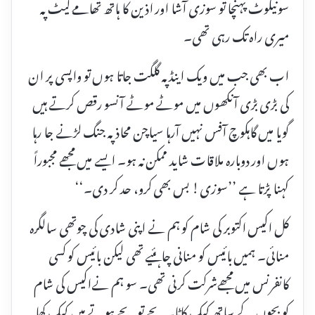
سونیکوٹ پہنچا تو سوزی آشا اور اذین کا ہاتھ تھامے گیٹ پہ
میری راہ تک رہی تھی۔
اب بھی جب میں ویک اینڈ پہ گلگت جاتا ہوں تو واپسی پر ان
کی بڑی بڑی آنکھوں میں موٹے موٹے آنسو رقص کرتے ہیں
گویا میں گاہکوچ آفس نہیں آرہا سیاچن محاذ پہ جنگ لڑنے جا رہا
ہوں اور دوبارہ ملاقات شاید ممکن نہ ہو۔ ایسے میں مجھے مجبوراً
کہنا پڑتا ہے ’’سوزی! بس بھی کرو، حد کر دی۔‘‘
کل اکیس اکتوبر کی شام کو ہم نے اپنی شادی کی چوتھی سالگرہ
منائی۔ ہمیں بائیس کو منانی چاہئیے تھی لیکن بائیس کو کسی
کانفرنس میں مجھےشرکت کرنی تھی۔ سو ہم نےاکیس کی شام
کو بچوں کے ساتھ کیک کاٹا۔ بچے تو بچے ہوتے ہیں کیک کھا