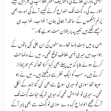
جیسی ماڈرن علاقے کی دُختر نیک اختر بھلا آپ کی جرابیں کیسے
اُتارے گی۔ گیٹ تک الوداع کرنے کیسے آئے گی اور وہ بھی
پُرنم آنکھوں کے ساتھ؟ بھائی جان! خواب، خواب ہی
اچھے لگتے ہیں تعبیر پہ پریشان مت ہوئیے گا۔‘‘
جس پر میں بہت ہنسا تھا۔ دوستوں کی ان جلی کٹی باتوں کے
جواب میں میری ہنسی خلافِ توقع تھی۔ میں نے وضاحت
کرتے ہوئے بتایا کہ میں پہلے بھی کہا کرتا تھا کہ ہم جرنیلائز
کرتے ہیں۔ سب کو ایک نظر سے دیکھتے ہیں۔ میں نے جو
سوچا تھا سوزی تو میری سوچ سےبھی کئی گنا بڑھ کے نکلی
تھی۔ میری تو خواہش تھی کہ میری شریکۂ حیات گیٹ تک
آکے مجھے الواداع کہہ دے سوزی تو گیٹ سے بھی باہر آکے