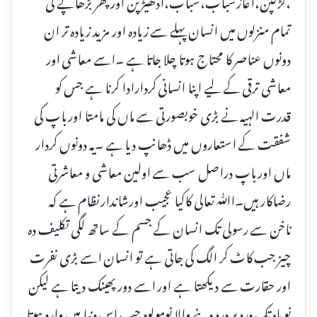
،لڑکپن،آغازشباب،شباب،ادھیڑپن اور پھر بڑھاپے کی
تمام منزلوں میں انسان پہلے سے زیادہ اور مزید زیادہ تر ان
دونوں عناصر کا محتاج ہوتا چلا جاتا ہے ۔اسے معاشی اور
معاشی ترقی کے لیے اپنا انسانی کردارادا کرنا ہے جس کو
قدرت الہیہ نے بڑی خوبصورتی سے ماں کی مامتا اور باپ کی
شفقت کے استعاروں میں ڈھانپ دیا ہے ۔یہ دونوں کردار
ماں اور باپ دراصل سب سے اولین معاشی و معاشرتی
رضاکار ہیں۔اﷲ تعالی کاکیا عجیب اورشاندارنظام ہے کہ
ناخن سے رسولی تک انسان کے جسم کے ساتھ لگی تکلیف دہ
چیز جب کاٹ کر الگ کی جاتی ہے تو انسان اسے بڑی نفرت
اور حقارت سے دیکھتا ہے اور اسے دور پھینک دیتا ہے لیکن
نو ماہ تک دردپر درد دینے والا نومولود جب اس دنیا میں وارد ہوتا