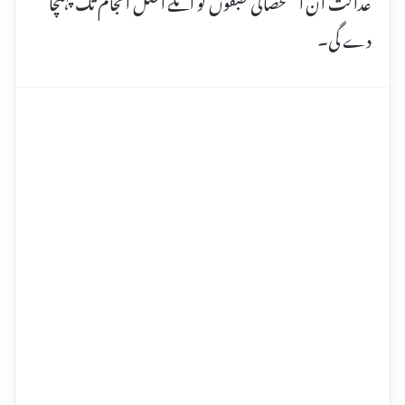
عدالت ان استحصالی طبقوں کو انکے اصل انجام تک پہنچا
دے گی۔