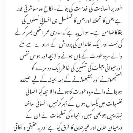
طور پر انسانیت کی خدمت کی جائے۔نکاح وہ معاشرتی قدر
ہے جس کا تحفظ اور جس کا تسلسل ہی انسانی نسلوں کی
بقاکاضامن ہے۔سوال یہ ہے کہ ساری عمر اکٹھی بسر کرنے
کی نیت اور ایک خاندان کی پرورش کے ارادے سے ملنے
والے مردوعورت کے ہاں ہونے والابچہ اور ہوس نفس
اورحیوانی جبلت کی تسکین کی خاطرایک دوسرے کو
جھنجھوڑنے اور بھنبھوڑنے کے بعد ہمیشہ کے لیے علیحدہ
ہوجانے والے مردوعورت کاہونے والا بچہ کیا انسانی
نفسیات میں یکساں ہوں گے؟ہرگزنہیں،انسانی ساختہ
تہذیبیں جو بھی کہیں، انبیاء کی تعلیمات نے ان کے
درمیان حلالی اور غیرحلالی کا فرق کیا ہے اور یہ حقیقی و آفاقی