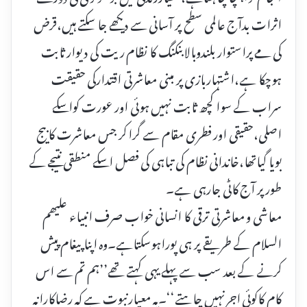
اثرات بدآج عالمی سطح پر آسانی سے دیکھے جا سکتے ہیں،قرض
کی مے پراستوار بلندوبالابنکنگ کا نظام ریت کی دیوار ثابت
ہوچکا ہے،اشتہاربازی پر مبنی معاشرتی اقتدارکی حقیقت
سراب کے سوا کچھ ثابت نہیں ہوئی اور عورت کواسکے
اصلی،حقیقی اور فطری مقام سے گرا کر جس معاشرت کا بیج
بویا گیاتھا،خاندانی نظام کی تباہی کی فصل اسکے منطقی نتیجے کے
طورپر آج کاٹی جارہی ہے۔
معاشی و معاشرتی ترقی کا انسانی خواب صرف انبیاء علیھم
السلام کے طریقے پر ہی پوراہوسکتاہے۔وہ اپناپیغام پیش
کرنے کے بعد سب سے پہلے یہی کہتے تھے’’ہم تم سے اس
کام کاکوئی اجرنہیں چاہتے‘‘۔یہ معیارنبوت ہے کہ رضاکارانہ