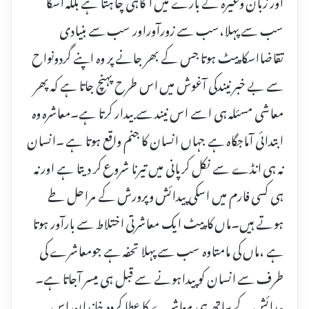
اور زبان وغیرہ کے بارے میں آگاہی چاہتا ہے بلکہ اسکا
سب سے پہلا،سب سے زورآوراور سب سے بنیادی
تقاضااسکاپیٹ ہوتا جس کے بھر جانے پر وہ اپنے گردونواح
سے بے خبر نیندکی آغوش میں اس طرح پہنچ جاتا ہے کہ پھر
معاشی مسئلہ ہی اسے اس نیند سے بیدار کرتا ہے۔معاشرہ وہ
ابتدائی آماجگاہ ہے جہاں انسان کا جنم واقع ہوتا ہے ۔انسان
نہ ہی انڈے سے نکل کر پانی میں تیرنا شروع کر دیتا ہے اور نہ
ہی کسی فارم میں اسکی پیدائش وپرورش کے مراحل طے
ہوتے ہیں۔ماں کا پیٹ ایک معاشرتی اختلاط سے بارآور ہوتا
ہے ،ماں کی مامتاوہ سب سے پہلا تحفہ ہے جومعاشرے کی
طرف سے انسان کو پیداہونے سے قبل ہی میسر آجاتا ہے۔
پیدائش کے ساتھ ہی معاشرے کا عطا کردہ خاندان اس