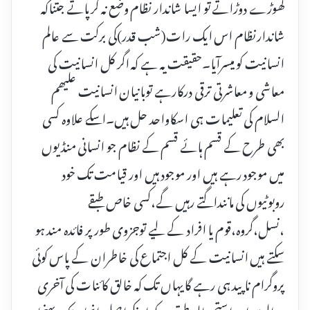
گھوڑے دوڑاتے تو ایسا شاندار نظام وضع نہ کرپاتے جتناکہ
شاندارنظام اس ایک رات(شب قدر)کی برکت سے عالم
انسانیت کو میسرآیا۔حقیقت یہ ہے کہ اگر کل انسانیت کی
معاشی و معاشرتی ترقی درکارہے توبانیان انسانیت علیھم
السلام کی تعلیمات ہی اسکاواحد حل ہیں۔اسکے علاوہ کسی
بھی طرح کے قسم ہائے قسم کے نظام جو انسانی منڈیوں
میں موجود رہے ہیں اور موجود ہیں اور قیامت تک خود
روبوٹیوں کی ماننداگتے رہیں گے،کسی خاص طبقے
،نسل،گروہ،قوم یا افراد کے لیے توجزوی طور پر فائدہ مند ہو
سکتے ہیں انسانیت کے کل اجتماع کی خاطران کے پاس کوئی
پروگرام ناپید ہی رہے گایہاں تک کہ خالق کائنات کی آخری