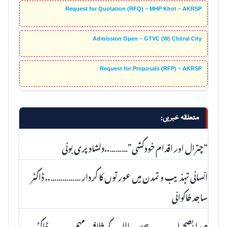
Request for Quotation (RFQ) – MHP Khot – AKRSP
Admission Open – GTVC (W) Chitral City
Request for Proposals (RFP) – AKRSP
متعلقہ خبریں:
“چترال اور اقدام خودکشی”………..دلشاد پری بونی
انسانی تہذیب و تمدن میں عورتوں کا کردار …………….. ڈاکٹر
ساجدخاکوانی
صدا بصحرا …………. حزب اللہ کے خلاف مہم ……….. ڈاکٹر