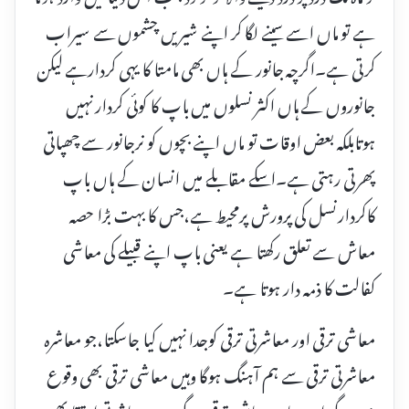
ہے تو ماں اسے سینے لگا کر اپنے شیریں چشموں سے سیراب
کرتی ہے۔اگرچہ جانور کے ہاں بھی مامتا کا یہی کردارہے لیکن
جانوروں کے ہاں اکثر نسلوں میں باپ کا کوئی کردار نہیں
ہوتابلکہ بعض اوقات تو ماں اپنے بچوں کو نرجانور سے چھپاتی
پھرتی رہتی ہے۔اسکے مقابلے میں انسان کے ہاں باپ
کاکردارنسل کی پرورش پرمحیط ہے،جس کا بہت بڑا حصہ
معاش سے تعلق رکھتا ہے یعنی باپ اپنے قبیلے کی معاشی
کفالت کا ذمہ دار ہوتا ہے۔
معاشی ترقی اور معاشرتی ترقی کوجدا نہیں کیا جاسکتا،جو معاشرہ
معاشرتی ترقی سے ہم آہنگ ہوگا وہیں معاشی ترقی بھی وقوع