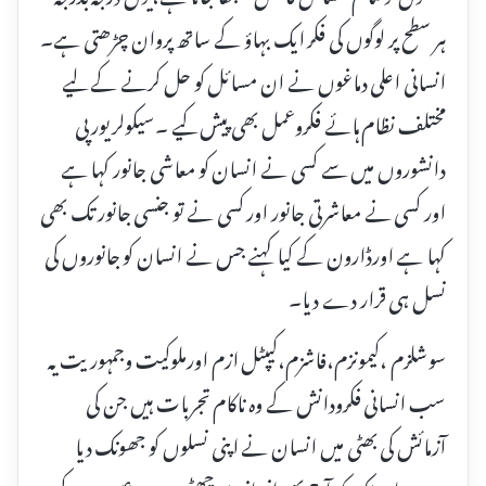
ہر سطح پر لوگوں کی فکر ایک بہاؤ کے ساتھ پروان چڑھتی ہے۔
انسانی اعلی دماغوں نے ان مسائل کو حل کرنے کے لیے
مختلف نظام ہائے فکروعمل بھی پیش کیے ۔سیکولریورپی
دانشوروں میں سے کسی نے انسان کو معاشی جانور کہا ہے
اور کسی نے معاشرتی جانور اور کسی نے تو جنسی جانور تک بھی
کہا ہے اورڈارون کے کیا کہنے جس نے انسان کو جانوروں کی
نسل ہی قرار دے دیا۔
سوشلزم ،کیمونزم،فاشزم،کیپٹل ازم اورملوکیت وجمہوریت یہ
سب انسانی فکرودانش کے وہ ناکام تجربات ہیں جن کی
آزمائش کی بھٹی میں انسان نے اپنی نسلوں کو جھونک دیا