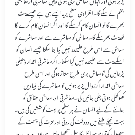
پزیر ہوگی اور جہاں معاشی ترقی ہو گی وہیں معاشرتی ارتقا بھی
جنم لے سکے گا۔انفرادی سطح پر یہ ایسے ہی ہے جیسے پیٹ
بھرے گا تو انسان کام کر سکے گا اور اگر انسان کام کرے گا
تو پیٹ بھر سکے گا۔معاش کو معاشرے سے اور معاشرے کو
معاش سے اسی طرح علیحدہ نہیں کیا جا سکتا جیسے انسان کو
اسکے پیٹ سے علیحدہ نہیں کیا سکتا۔اگرمعاشرتی اقدار ڈھیلی
پڑجائیں گی تومعاش بری طرح متاثرہوگی اور اسی طرح
معاشی اقداراگرزوال پزیر ہوئیں تو معاشرے کی بنیادیں
کھوکھلی ہوتی چلی جائیں گی۔معاشرتی اور معاشی حقائق کو
جاننے کے لیے انسان نے ہر سطح پر بہت کوششیں کی ہیں۔
بہت نچلے طبقے میں دووقت کی روٹی اورعزت کی چھت کے
حصول کوتما م مسائل کا حل سمجھا جاتا ہے،یوں درجہ بدرجہ