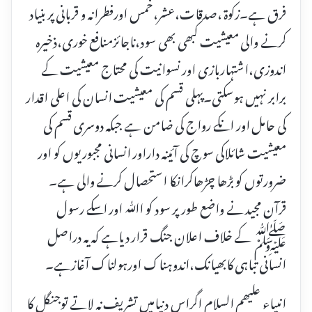
فرق ہے۔زکوۃ ،صدقات،عشر،خمس اورفطرانہ و قربانی پر بنیاد
کرنے والی معیشیت کبھی بھی سود،ناجائزمنافع خوری،ذخیرہ
اندوزی،اشتہاربازی اور نسوانیت کی محتاج معیشیت کے
برابر نہیں ہوسکتی۔پہلی قسم کی معیشیت انسان کی اعلی اقدار
کی حامل اور انکے رواج کی ضامن ہے جبکہ دوسری قسم کی
معیشیت شائلاکی سوچ کی آئینہ داراور انسانی مجبوریوں کو اور
ضرورتوں کو بڑھا چڑھاکرانکا استحصال کرنے والی ہے۔
قرآن مجید نے واضع طور پر سود کو اﷲ اور اسکے رسول
ﷺ کے خلاف اعلان جنگ قرار دیاہے کہ یہ دراصل
انسانی تباہی کابھیانک،اندوہناک اورہولناک آغازہے۔
انبیاء علیھم السلام اگراس دنیامیں تشریف نہ لاتے توجنگل کا