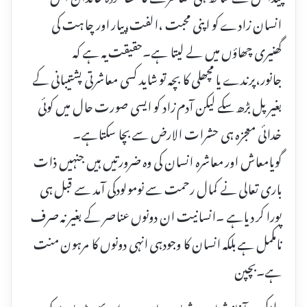
انسان زادے کو اپنی محبت ،الفت،پیار اور چاہت کی
گھنیری چھاؤں میں لے لیتا ہے۔حقیقت یہ ہے کہ
جانور،پرندے یا مچھلی کا بچہ تو شاید کسی معاشرتی پشتیبانی کے
بغیر پل بڑھ سکے لیکن آدم زاد کو ایسی صورت حال میں کوئی
خدائی معجزہ ہی حشرات الارض سے بچا سکتاہے۔
گویامعاش اور معاشرہ انسان کی وہ ضرورتیں ہیں جنہیں ذات
باری تعالی نے کمال رحمت سے نومولودکی آمد سے قبل ہی
پورا کر دیاہے ۔انسانیت ان دونوں عناصر کے بغیر نہ صرف
نامکمل ہے بلکہ انسان کا وجودہی انہی دونوں کا مرہون منت
ہے۔بچپن