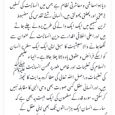
دیاہوامعاشی و معاشرتی نظام ہے جس میں انسانیت کی نسلیں
بڑھتی اور پھلتی پھولتی ہیں،انسانی رشتے تقدس کی مضبوط
ترین تسبیح میں ایک ایک دانے کی طرح پروئے چلے جاتے
ہیں اور اعلی اخلاقی اقدارسے مزین انسانیت کے عنوان سے
لکھاجانے والا معیشیت کا سبق اپنی ایک ایک سطر پر انسان
کو اسکے فرائض و حقوق یاد دلاتا چلا جاتاہے۔انبیاء علیھم
السلام کی تعلیمات اور خاص طور پرمحسن انسانیت ﷺ
کی تعلیمات دراصل اﷲ تعالی کی عطا کردہ ہدایت کا نچوڑ
ہیں،اورانسانی عقل کسی صورت بھی وحی الہی کا مقابلہ نہیں
کرسکتی۔سورہ قدرکے مضمون کی ایک جہت یہ بھی ہے کہ
سارے انسان ایک ہزارراتوں تک بھی اپنی عقل کے