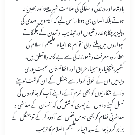
بادشاہ اور درندگی و سفاکی کی علامت شیر،چیتااور بھیڑیا نہ
ہوتے بلکہ انسان ہی ہوتا۔اس لیے کہ اکیسویں صدی کی
دہلیزپرچکاچوندروشنیوں اور تہذیب و تمدن کے جگمگاتے
گہواروں میں پلنے والی اقوام جو انبیاء علیھم السلام کی
عطاکردہ معرفت وشعورزندگی سے بے گانہ ولاتعلق ہیں،
کشمیر،چیچنیا،بوسینیا،عراق اور افغانستان سمیت پوری
دنیامیں ان کے خونی کردار سے جنگل کے ان گوشت نوچنے
والے شکاریوں کو بھی شرم آئے،اپنے آپ کو جانوروں کی
نسل کہنے والوں نے پوری کوشش کی کہ انسان کے معاشی و
معاشرتی نظام کو بھی ہوس نفس سے آلودہ کرکے تو جنگل کے
برابر کر دیاجائے۔یہ انبیاء علیھم السلام کاترتیب