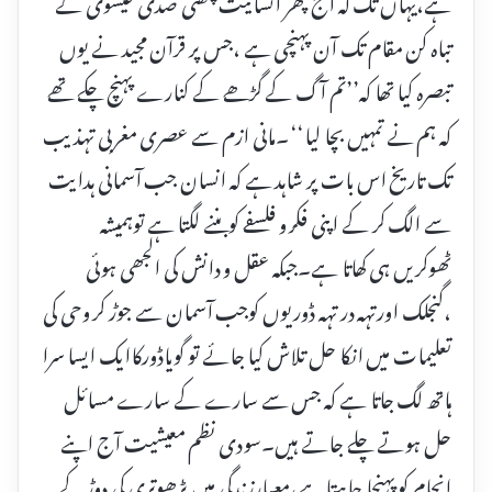
ہے،یہاں تک کہ آج پھر انسانیت چھٹی صدی عیسوی کے
تباہ کن مقام تک آن پہنچی ہے ،جس پر قرآن مجید نے یوں
تبصرہ کیا تھا کہ’’تم آگ کے گڑھے کے کنارے پہنچ چکے تھے
کہ ہم نے تمہیں بچا لیا‘‘ ۔مانی ازم سے عصری مغربی تہذیب
تک تاریخ اس بات پر شاہد ہے کہ انسان جب آسمانی ہدایت
سے الگ کر کے اپنی فکر و فلسفے کوبننے لگتا ہے توہمیشہ
ٹھوکریں ہی کھاتا ہے۔جبکہ عقل و دانش کی الجھی ہوئی
،گنجلک اورتہہ در تہہ ڈوریوں کوجب آسمان سے جوڑ کر وحی کی
تعلیمات میں انکا حل تلاش کیا جائے تو گویاڈورکاایک ایسا سرا
ہاتھ لگ جاتا ہے کہ جس سے سارے کے سارے مسائل
حل ہوتے چلے جاتے ہیں۔سودی نظم معیشیت آج اپنے
انجام کو پہنچا چاہتاہے،معیارزندگی میں بڑھوتری کی دوڑکے