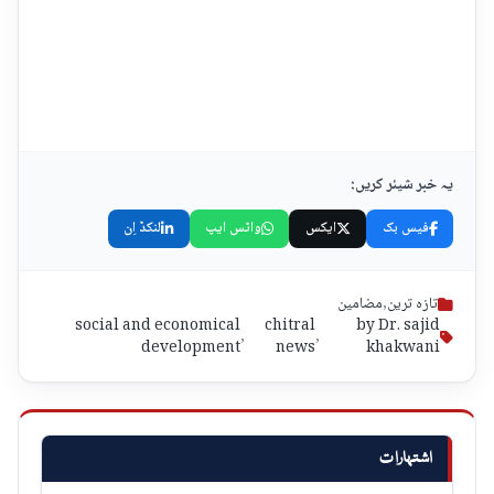
یہ خبر شیئر کریں:
فیس بک
ایکس
واٹس ایپ
لنکڈ اِن
تازہ ترین
,
مضامین
social and economical
chitral
by Dr. sajid
,
,
development
news
khakwani
اشتہارات