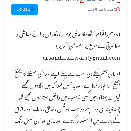
•
Saif Ur Rehman Aziz
•
December 4, 2017
9 منٹ پڑھنے کا وقت
پرنٹ کریں
(5دسمبراقوام متحدہ کا عالمی یوم رضاکاران برائے معاشی و
معاشرتی کے موقع پر خصوصی تحریر )
drsajidkhakwani@gmail.com
انسان جنم لیتے ہی سب سے پہلے اپنے معاشی مسئلے کا چینخ
چینخ کراظہار کرتا ہے۔وہ یہ نہیں کہتا کہ میں ننگاہوں مجھے
کپڑے پہناؤیامیں کسی مذہب میں داخل ہوتا ہوں مجھے کلمہ
پڑھاؤیانہ ہی وہ اپنے دوست ،دشمن ،خالق ،مالک اور رازق
کے بارے میں استفسار کرتاہے اور نہ ہی وہ اپنی نسل رنگ