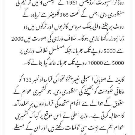
روڈ ٹرانسپورٹ آرڈیننس 1961 کے سیکشن 4 میں ترمیم کی
منظوری دی، جس کے تحت 365 کلومیٹر سے زیادہ کے
روٹ پر چلنے والی پبلک سروس گاڑیوں اور ٹرکوں میں دو
ڈرائیورز رکھنا لازمی ہوگا۔ خلاف ورزی کی صورت میں 2000
سے 5000 روپے تک جرمانہ جبکہ مسلسل خلاف ورزی پر
5000 سے 10000 روپے تک جرمانہ عائد کیا جائے گا۔
کابینہ نے صوبائی اسمبلی خیبرپختونخوا کی قرارداد نمبر 133 کو
وفاقی حکومت کو بھیجنے کی منظوری دی، جو کشمیری عوام کے
حقوق کے حوالے سے اقوام متحدہ کی قراردادوں پر عملدرآمد
کا مطالبہ کرتی ہے۔ وزیر اعلیٰ نے اس موقع پر کہا کہ کشمیری
عوام ہم سے بہت سی توقعات رکھتے ہیں اور ان کے مسئلے