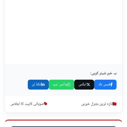
یہ خبر شیئر کریں:
فیس بک
ایکس
واٹس ایپ
لنکڈ اِن
تازہ ترین
,
جنرل خبریں
صوبائی کابینہ کا اجلاس