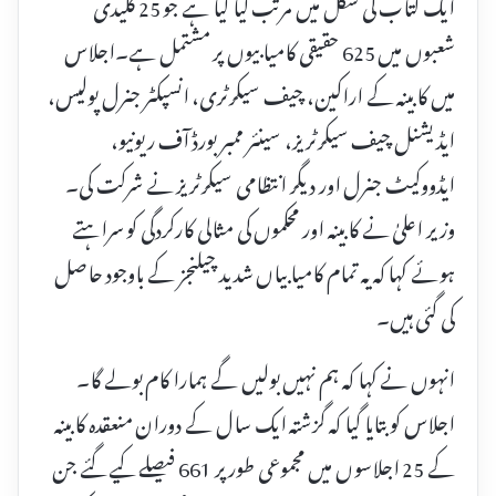
ایک کتاب کی شکل میں مرتب کیا گیا ہے جو 25 کلیدی
شعبوں میں 625 حقیقی کامیابیوں پر مشتمل ہے۔اجلاس
میں کابینہ کے اراکین، چیف سیکرٹری، انسپکٹر جنرل پولیس،
ایڈیشنل چیف سیکرٹریز، سینئر ممبر بورڈ آف ریونیو،
ایڈووکیٹ جنرل اور دیگر انتظامی سیکرٹریز نے شرکت کی۔
وزیر اعلیٰ نے کابینہ اور محکموں کی مثالی کارکردگی کو سراہتے
ہوئے کہا کہ یہ تمام کامیابیاں شدید چیلنجز کے باوجود حاصل
کی گئی ہیں۔
انہوں نے کہا کہ ہم نہیں بولیں گے ہمارا کام بولے گا۔
اجلاس کو بتایا گیا کہ گزشتہ ایک سال کے دوران منعقدہ کابینہ
کے 25 اجلاسوں میں مجموعی طور پر 661 فیصلے کیے گئے جن