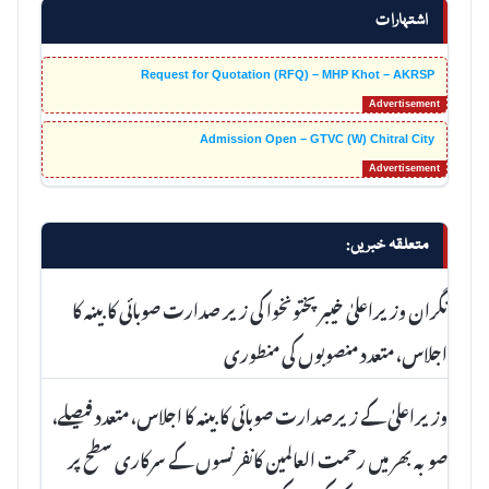
اشتہارات
Request for Quotation (RFQ) – MHP Khot – AKRSP
Admission Open – GTVC (W) Chitral City
متعلقہ خبریں:
نگران وزیراعلیٰ خیبر پختونخوا کی زیر صدارت صوبائی کابینہ کا
اجلاس، متعدد منصوبوں کی منطوری
وزیراعلیٰ کے زیرصدارت صوبائی کابینہ کا اجلاس، متعدد فیصلے،
صوبہ بھر میں رحمت العالمین کانفرنسوں کے سرکاری سطح پر