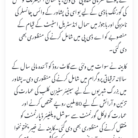
کی گورننگ باڈی کے لیے یو ای ٹی پشاور کے وائس چانسلر کی
نامزدگی اور باجوڑ میں سمال انڈسٹریل اسٹیٹ کے قیام کے
منصوبے کو اے ڈی پی میں شامل کرنے کی منظوری بھی
دی گئی۔
کابینہ نے سوات میں ونئی سے گاٹ روڈ کو آئندہ مالی سال کے
سالانہ ترقیاتی پروگرام میں شامل کرنے کی منظوری دی۔پشاور
میں بزرگ شہریوں کے لیے سینیئر سٹیزن کلب کی عمارت کی
تزئین و آرائش کے لیے 80 ملین روپے مختص کرنے اور
عمارت کو لوکل گورنمنٹ سے سوشل ویلفیئر ڈپارٹمنٹ کو
منتقل کرنے کی منظوری بھی دی گئی۔کابینہ نے خیبر پختونخوا