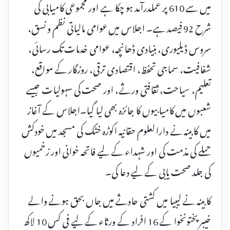
میں سے 610 پر عملدرآمد ہو چکا ہے اور مجموعی کامیابی کی
شرح 92 فیصد ہے۔ اجلاس میں عوامی مالیاتی نظم و نسق،
سروس ڈیلیوری، بنیادی ڈھانچہ، عوامی خدمات تک رسائی،
شفافیت، سماجی تحفظ، اقتصادی ترقی، روزگار کے مواقع،
تعلیم، سیاحت، ثقافتی ورثے، اور صحت کی سہولیات جیسے
شعبوں میں کامیابیوں کا جائزہ بھی لیا گیا۔اجلاس کے آغاز
میں کابینہ نے دارالعلوم حقانیہ اکوڑہ خٹک کی مسجد میں خودکش
حملے کی مذمت کی اور شہداء کے لیے فاتحہ خوانی اور زخمیوں
کی جلد صحت یابی کے لیے دعا کی۔
کابینہ نے لیبیا میں کشتی حادثے میں جاں بحق ہونے والے
خیبرپختونخوا کے 16 افراد کے ورثاء کے لیے فی کس 10 لاکھ