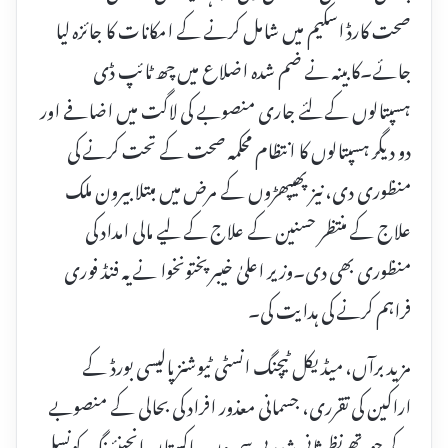
صحت کارڈ اسکیم میں شامل کرنے کے امکانات کا جائزہ لیا
جائے۔کابینہ نے ضم شدہ اضلاع میں چھ ٹائپ ڈی
ہسپتالوں کے لئے جاری منصوبے کی لاگت میں اضافے اور
دو دیگر ہسپتالوں کا انتظام محکمہ صحت کے تحت کرنے کی
منظوری دی، نیز پھیپھڑوں کے مرض میں مبتلا بیرون ملک
علاج کے منتظر حسنین کے علاج کے لیے مالی امداد کی
منظوری بھی دی۔وزیر اعلیٰ خیبرپختونخوا نے یہ فنڈ فوری
فراہم کرنے کی ہدایت کی۔
مزید برآں، میڈیکل ٹیچنگ انسٹی ٹیوشنز پالیسی بورڈ کے
اراکین کی تقرری، جسمانی معذور افراد کی بحالی کے منصوبے
کے چوتھے نظرثانی شدہ پی سی ون، پاکستان انجینئرنگ کونسل