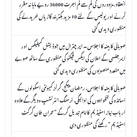
انعقاد ،مزدوروں کی کم سے کم اجرت 36000 روپے ماہانہ مقرر
کرنے اورپولیس کے لئے 10 مزید بکتر بند گاڑیاں خریدنے کی
منظوری دیدی گئی
صوبائی کابینہ کا اجلاس۔ اپر چترال میں جوڈیشل کمپلیکس اور
ایمرجنسی کے اعلان کی ایکس فیکٹو کی منظوری کے ساتھ صوبے
میں متعدد منصوبوں کی منظوری دیدی گئی
صوبائی کابینہ کا اجلاس، رمضان پیکج، گرلز کمیونٹی اسکولوں کے
اساتذہ کی تنخواہوں کی ادائیگی، نرسنگ انٹرنشپ ودیگر کےعلاوہ
ارباب نیاز اسٹیڈیم کا نام تبدیل کرکے ”عمران خان کرکٹ
اسٹیڈیم ” رکھنے کی منظوری دی