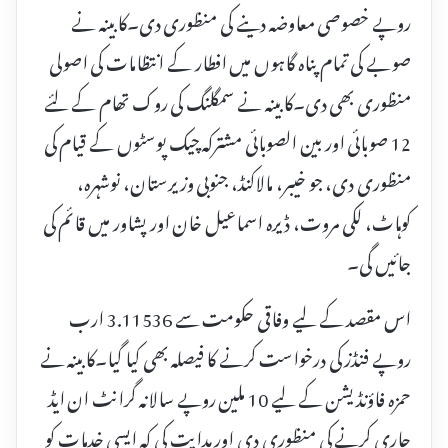
روپے خصوصی معاوضہ دینے کی منظوری دی۔کابینہ نے
صوبے کی تمام پناہ گاہوں میں افطار کے انتظامات کی اصولی
منظوری بھی دی۔کابینہ نے سمگلنگ کی روک تھام کے لئے
12 صوبائی اور بین الصوبائی مشترکہ چیک پوسٹوں کے قیام کی
منظوری دی، جو خیبر، مالاکنڈ، جنوبی وزیرستان، نوشہرہ،
کوہاٹ، لکی مروت، ڈیرہ اسماعیل خان اور پشاور میں قائم کی
جائیں گی۔
اس مقصد کے لیے وفاقی حکومت سے 3.11536 ارب
روپے فنڈز کی درخواست کرنے کا فیصلہ بھی کیا گیا۔کابینہ نے
حمزہ فاؤنڈیشن کے لیے 10 ملین روپے سالانہ گرانٹ ان ایڈ
جاری کرنے کی منظوری دی اور ہدایت کی کہ ایسی خدمات کو