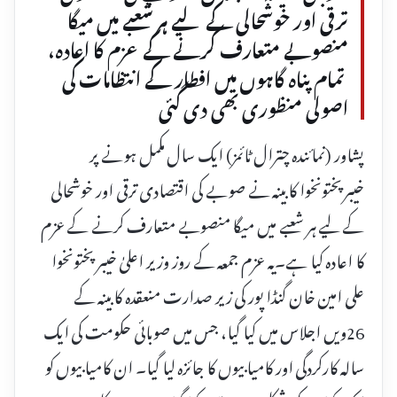
ترقی اور خوشحالی کے لیے ہر شعبے میں میگا
منصوبے متعارف کرنے کے عزم کا اعادہ،
تمام پناہ گاہوں میں افطار کے انتظامات کی
اصولی منظوری بھی دی گئی
پشاور (نمائندہ چترال ٹائمز) ایک سال مکمل ہونے پر
خیبرپختونخوا کابینہ نے صوبے کی اقتصادی ترقی اور خوشحالی
کے لیے ہر شعبے میں میگا منصوبے متعارف کرنے کے عزم
کا اعادہ کیا ہے۔یہ عزم جمعہ کے روز وزیر اعلیٰ خیبر پختونخوا
علی امین خان گنڈا پور کی زیر صدارت منعقدہ کابینہ کے
26ویں اجلاس میں کیا گیا، جس میں صوبائی حکومت کی ایک
سالہ کارکردگی اور کامیابیوں کا جائزہ لیا گیا۔ ان کامیابیوں کو