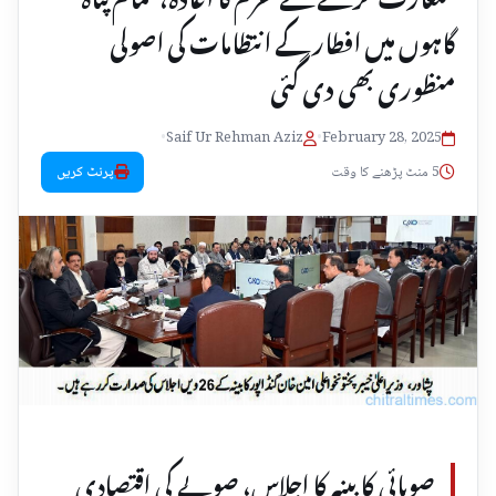
گاہوں میں افطار کے انتظامات کی اصولی
منظوری بھی دی گئی
•
Saif Ur Rehman Aziz
•
February 28, 2025
5 منٹ پڑھنے کا وقت
پرنٹ کریں
صوبائی کابینہ کا اجلاس، صوبے کی اقتصادی