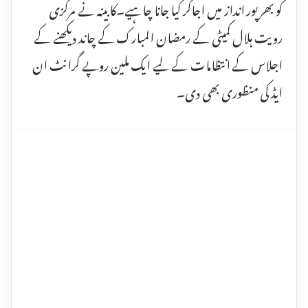
کو بھرپور انداز میں اجاگر کیا جانا چاہیے۔کابینہ نے مرکزی
رویت ہلال کمیٹی کے رمضان المبارک کے چاند دیکھنے کے
اجلاس کے انتظامات کے لیے ایک ملین روپے گرانٹ ان
ایڈ کی منظوری بھی دی۔