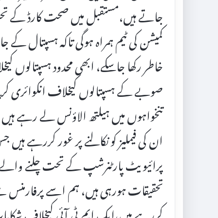
جاتے ہیں،مستقبل میں صحت کارڈ کے تحت
کمیشن کی ٹیم ہمراہ ہوگی تاکہ ہسپتال کے جا
خاطر رکھا جاسکے، ابھی محدود ہسپتالوں ک
صوبے کے ہسپتالوں کیخلاف انکوائری کرینگ
تنخواہوں میں ہیلتھ الاؤنس لے رہے ہیں 
پرائیویٹ پارٹنرشپ کے تحت چلنے والے ہس
تحقیقات ہورہی ہیں، ہم اسے پرفارمنس سے مش
کررہے ہیں،ایک ایم ٹی آئی کیخلاف شکایا