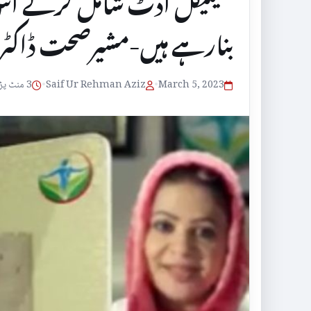
کلینیکل آڈٹ شامل کرکے اس ک
بنارہے ہیں-مشیرصحت ڈاکٹر 
March 5, 2023
•
Saif Ur Rehman Aziz
•
3 منٹ پڑھنے کا وقت