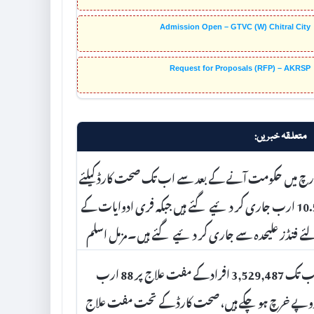
Admission Open – GTVC (W) Chitral City
Request for Proposals (RFP) – AKRSP
متعلقہ خبریں:
رچ میں حکومت آنے کے بعد سے اب تک صحت کارڈ کیلئے
10.5 ارب جاری کر دئیے گئے ہیں جبکہ فری ادوایات کے
ے فنڈز علیحدہ سے جاری کر دئیے گئے ہیں۔مزمل اسلم
اب تک 3,529,487 افراد کے مفت علاج پر 88 ارب
وپے خرچ ہوچکے ہیں، صحت کارڈ کے تحت مفت علاج