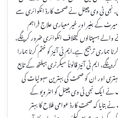
یں، نجی ٹی وی چینل نے صحت کارڈ انکوائری سے
میرٹ کے بغیر اور غیر معیاری علاج فراہم
الے ہسپتالوں کیخلاف انکوائری ضرور کرینگے،
ا ہماری ترجیح ہے،ایم ٹی آئیز کو ختم کرنا ہمارا
ردینگے، ایم ٹی آئیز قانوناً سیکرٹری ہیلتھ کے تابع
ہتری اور ان کو صحت کی بہترین سہولیات کی
ت نے ایک نجی ٹی وی چینل کو انٹر ویو کے
ے بتایا کہ صحت کارڈ عوامی فلاح کا بہتر
ے اسے عوام کیلئے مزید مفید اور کارآمد