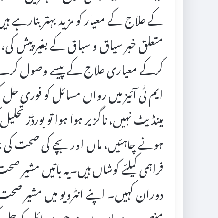
کے علاج کے معیار کو مزید بہتر بنارہے ہ
متعلق خبر سیاق و سباق کے بغیر پیش کی، 
کرکے معیاری علاج کے پیسے وصول کرنے و
ایم ٹی آئیز میں رواں مسائل کو فوری حل کرن
مینڈیٹ نہیں، ناگزیر ہوا ہوا تو بورڈز تحلیل ک
ہونے چاہئیں، ماں اور بچے کی صحت کی ب
فراہمی کیلئے کوشاں ہیں۔یہ باتیں مشیر صح
دوران کہیں۔ اپنے انٹرویو میں مشیر صحت ن
منصوبہ ہے اس میں موجود مسائل کو حل کرک