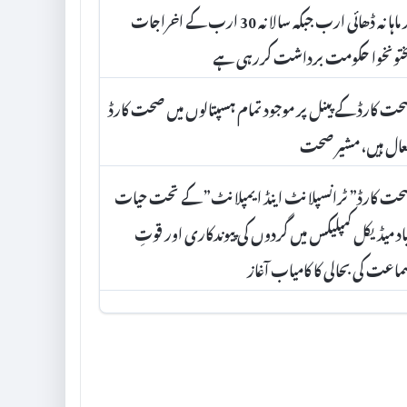
پر ماہانہ ڈھائی ارب جبکہ سالانہ 30 ارب کے اخراجات
ختونخوا حکومت برداشت کررہی ہے
ت کارڈ کے پینل پر موجود تمام ہسپتالوں میں صحت کارڈ
ال ہیں، مشیر صحت
ت کارڈ” ٹرانسپلانٹ اینڈ ایمپلانٹ” کے تحت حیات
اد میڈیکل کمپلیکس میں گردوں کی پیوندکاری اور قوتِ
اعت کی بحالی کا کامیاب آغاز