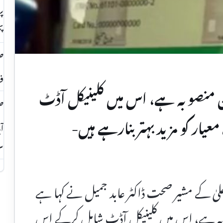
پ
صح
فع
ن منصوبہ ہے، اس میں کلینیکل آڈٹ
صح
ر کو مزید بہتر بنارہے ہیں-
آب
سم
علیٰ کے مشیر صحت ڈاکٹر عابد جمیل نے کہا ہے
وبہ ہے، اس میں کلینیکل آڈٹ شامل کرکے اس