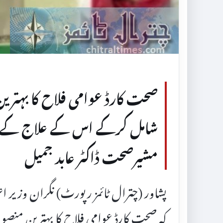
صحت کارڈ عوامی فلاح کا بہتری
شامل کرکے اس کے علاج کے معیا
مشیرصحت ڈاکٹر عابد جمیل
پشاور (چترال ٹائمز رپورٹ) نگران وزیر ا
کہ صحت کارڈ عوامی فلاح کا بہترین منص