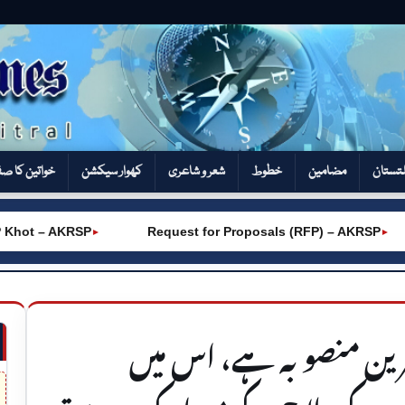
تستان
مضامین
خطوط
شعر و شاعری
کھوار سیکشن‎
خواتین کا ص
t – AKRSP
Request for Proposals (RFP) – AKRSP
►
►
ترین منصوبہ ہے، اس میں