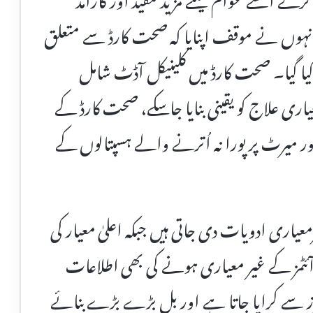
لق انہوں نے موقف اپنایا کہ صحت کارڈ سے متعلق
ا گیا۔ صحت کارڈ میں کلینیکل آڈٹ شامل
یاری علاج کو یقینی بنایا جاسکے، صحت کارڈ کے
میرٹ پر پورا نہ اُترنے والے ہسپتالوں کے
اری ادویات دی جاتی ہیں جبکہ اعلیٰ معیار کی
ئٹمز کے غیر معیاری ہونے کی بھی اطلاعات
رز سے کرایا جاتا ہے اور بل بڑے بڑے بنائے