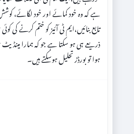
ہے کہ وہ خود کمائے اور خود لگائے، کوشش 
تابع بنائیں،ایم ٹی آئیز کو ختم کرنے کی کو
ذریعے ہی ہو سکتا ہے جو کہ ہمارا مینڈیٹ ہی 
ہوا تو بورڈز تحلیل ہوسکتے ہیں۔