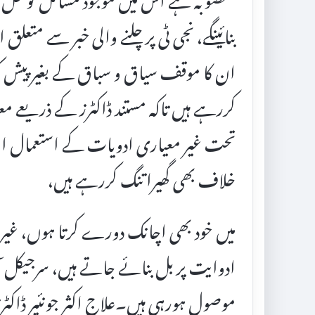
بنائینگے، نجی ٹی پر چلنے والی خبر سے متع
ان کا موقف سیاق و سباق کے بغیر پیش کی
کررہے ہیں تاکہ مستند ڈاکٹرز کے ذریعے مع
تحت غیر معیاری ادویات کے استعمال اور 
خلاف بھی گھیرا تنگ کررہے ہیں،
میں خود بھی اچانک دورے کرتا ہوں، غیرمعی
ادوایت پر بل بنائے جاتے ہیں، سرجیکل آ
موصول ہورہی ہیں۔علاج اکثر جونئیر ڈاکٹ