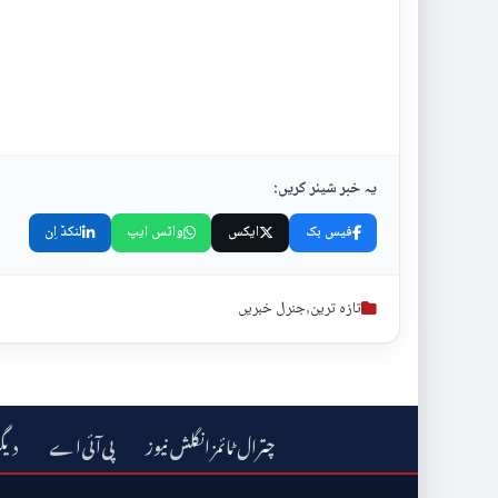
یہ خبر شیئر کریں:
فیس بک
ایکس
واٹس ایپ
لنکڈ اِن
تازہ ترین
,
جنرل خبریں
چترال ٹائمز انگلش نیوز
دیگ