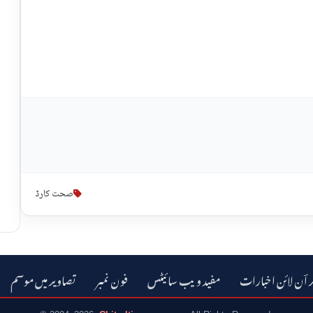
صحت کارڈ
ر اؔن لائن اخبارات
مفید ویب سائیٹس
فون نمبر
تصاویر میں موسم