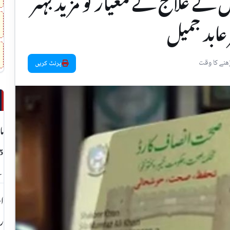
ے علاج کے معیار کو مزید بہتر
عابد جمیل
پرنٹ کریں
ما
لئ
ر