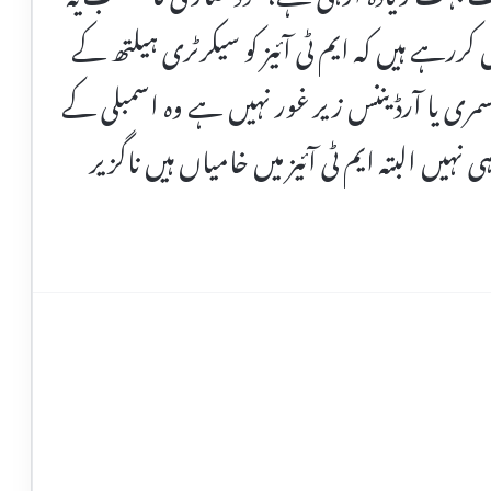
کررہے ہیں کہ ایم ٹی آئیز کو سیکرٹری ہیلتھ کے
ئی سمری یا آرڈیننس زیر غور نہیں ہے وہ اسمبلی کے
نہیں البتہ ایم ٹی آئیز میں خامیاں ہیں ناگزیر