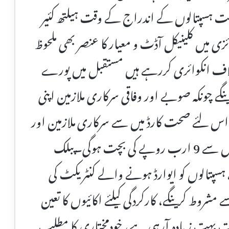
 ہسپتالوں کے اندراج کے وقت ہیلتھ کئیر
ئزی میں کلینیکل آڈٹ و معیار کا عنصر بھی ملحوظ
یخلاف انکوائری کررہے ہیں مستقبل میں پورے
ے چونکہ صوبے اور وفاقی سرکاری ملازمین اپنی
اس لئے صحت کارڈ میں سے سرکاری ملازمین اور
ان کی فیملیز کو نکالنے پر غور کررہے ہیں جس سے 9 ارب روپے کی بچت ہوگی۔پبلک
پتالوں کو ایوارڈ ہونے والے کنٹریکٹ کی
روط کرینگے، کارکردگی کیلئے اکائیوں کا تعین
ت بہت زیادہ آرہی ہے، خودمختاری کا مطلب یہ