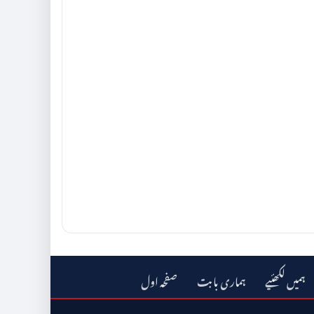
ہمیں لکھئیے
ہماری بابت
صفحہ اول