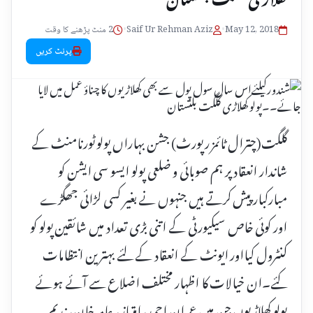
May 12, 2018
•
Saif Ur Rehman Aziz
•
2 منٹ پڑھنے کا وقت
پرنٹ کریں
گلگت(چترال ٹائمز رپورٹ) جشن بہاراں پولو ٹورنامنٹ کے
شاندار انعقاد پر ہم صوبائی و ضلعی پولو ایسو سی ایشن کو
مبارکبار پیش کرتے ہیں جنہوں نے بغیر کسی لڑائی جھگڑے
اور کوئی خاص سیکیورٹی کے اتنی بڑی تعداد میں شائقین پولو کو
کنٹرول کیااور ایونٹ کے انعقاد کے لئے بہترین انتظامات
کئے۔ان خیالات کا اظہار مختلف اضلاع سے آئے ہوئے
پولو کھلاڑیوں جن میں عمران احمد، امتیاز، عامر خان، ندیم