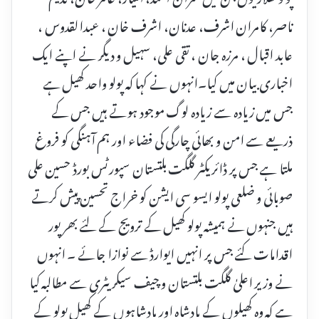
ناصر، کامران اشرف، عدنان، اشرف خان ، عبدالقدوس ،
عابد اقبال ، مرزہ جان ، تقی علی، سہیل و دیگر نے اپنے ایک
اخباری بیان میں کیا۔انہوں نے کہا کہ پولو واحد کھیل ہے
جس میں زیادہ سے زیادہ لوگ موجود ہوتے ہیں جس کے
ذریعے سے امن و بھائی چارگی کی فضاء اور ہم آہنگی کو فروغ
ملتا ہے جس پر ڈائریکٹر گلگت بلتستان سپورٹس بورڈ حسین علی
صوبائی و ضلعی پولو ایسو سی ایشن کو خراج تحسین پیش کرتے
ہیں جنہوں نے ہمیشہ پولو کھیل کے ترویج کے لئے بھر پور
اقدامات کئے جس پر انہیں ایوارڈ سے نوازا جائے ۔ انہوں
نے وزیر اعلیٰ گلگت بلتستان و چیف سیکریٹری سے مطالبہ کیا
ہے کہ وہ کھیلوں کے بادشاہ اور بادشاہوں کے کھیل پولو کے