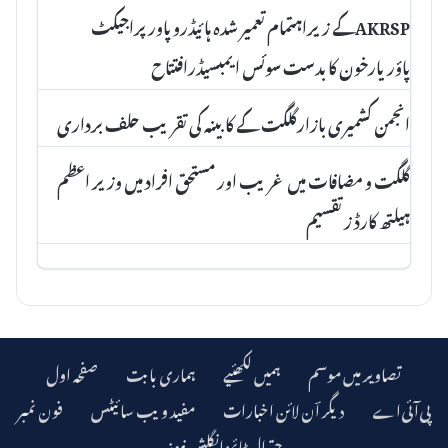
AKRSPکے زیراہتمام تعمیر شدہ ہائیڈروپاور پراجیکٹ
پاؤریارخون کا بدست سوئس ایمبسیڈرافتتاح
انجمن کشمیری بازارگلگت کے کابینہ کی تقریب حلف برداری
گلگت و مضافات میں غریب اور مستحق افراد میں وزیر اعظم
ہیلتھ کارڈ ز تقسیم
تصاویر میں موسم
ہمیں لکھئیے
ہماری بابت
صفحہ اول
دیگر اؔن لائن اخبارات
مفید ویب سائیٹس
فون نمبر
چترال ٹائمز انگلش نیوز