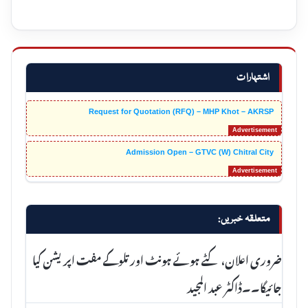
اشتہارات
Request for Quotation (RFQ) – MHP Khot – AKRSP
Admission Open – GTVC (W) Chitral City
متعلقہ خبریں:
ضروری اعلان، کٹے ہوئے ہونٹ اور تلوکے مفت اپریشن کیا
جائیگا۔۔ڈاکٹر عبد المجید