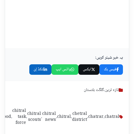
یہ خبر شیئر کریں:
فیس بک
ایکس
واٹس ایپ
لنکڈ اِن
تازہ ترین
,
گلگت بلتستان
chitral
chitral
chitral
chetral
,
flood
,
task
,
,
,
chitral
,
,
chatrar
,
chatral
scouts
news
district
force