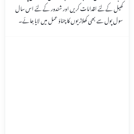
کھیل کے لئے اقدامات کریں اور شندور کے لئے اس سال
سول پول سے بھی کھلاڑیوں کا چناؤ عمل میں لایا جائے۔