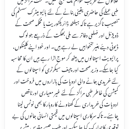
طبی عملے کی حاضری یقینی بنانے کے لئے بائیو میٹرک سسٹم کی
تنصیب ناگزیر ہے تاکہ ہیلتھ ڈائریکٹوریٹ یا محکمہ صحت کے
ڈویژنل اور ضلعی دفاتر سے ملی بھگت کے ذریعے جو لوگ
ڈیوٹی دیئے بغیر تنخواہیں لے رہے ہیں۔ اور خود اپنے کلینکوں،
پرائیویٹ اسپتالوں میں بیٹھ کر موج اڑا رہے ہیں ان کا محاسبہ
کیا جاسکے۔ وزیرصحت اور چیف سیکرٹری کو اسپتالوں کے
لئے خریدی جانے والی ادویات کی بازاروں میں فروخت اور
کمیشن کی خاطر طبی مراکز کے لئے غیر معیاری اور ناقص
ادویات کی خریداری کے گھناونے کاروبار کا بھی نوٹس لینا
چاہئے۔ تاکہ سرکاری اسپتالوں میں قیمتی انسانی جانوں کی بے
توقیری کا تدارک کیا جاسکے۔ اور طب جیسے مقدس پیشے پر