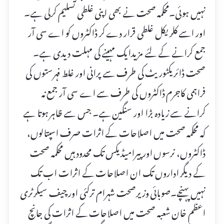
نہیں ہوئی۔محکمہ صحت نے بھی اپنی غلطی تسلیم کرلی ہے۔
اور اسے کلریکل غلطی قرار دے کر ڈاکٹروں کو اے سی آر
جمع کرانے کے لئے مزیدایک مہینے کی مہلت دیدی ہے۔
صحت ڈائریکٹوریٹ کی طرف سے پرانی اور غلط فہرستوں کی
فراہمی کاجرم ڈاکٹروں کی طرف سے اے سی آر جمع نہ
کرانے سے زیادہ بڑا اور سنگین ہے۔ جس سے ظاہر ہوتا ہے
کہ محکمہ صحت میں اصلاحات کے اثرات صرف اسپتالوں،
ڈاکٹروں، نرسوں اور پیرامیڈیکس تک محدود ہیں محکمہ صحت
کے دیگر اداروں تک ان اصلاحات کے اثرات اب تک
نہیں پہنچے۔صوبائی وزیرصحت شہرام ترکئی اور چیف سیکرٹری
اعظم خان شعبہ صحت میں اصلاحات کے اثرات کی جانچ