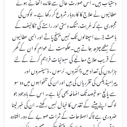
دستیاب ہیں۔ اس صورت حال سے فائدہ اٹھاتے ہوئے
عطائیوں نے علاج کا کاروبار شروع کر رکھا ہے۔ لوگوں کی
مجبوری ہے کہ غربت، تنگ دستی اور راستے کی تکالیف کے
باعث بڑے اسپتالوں تک نہیں پہنچ پاتے اور انہی عطائیوں
کے ہتھے چڑھ جاتے ہیں۔حکومت نے عوام کو ان کے گھر
کے قریب علاج معالجے کی سہولیات فراہم کرنے کے لئے
ہزاروں کی تعداد میں ڈاکٹروں، نرسوں ، ڈسپنسروں اور
پیرامیڈیکس کی تقرریاں کی ہیں اور ان کی تنخواہوں میں دو سو
سے پانچ سو فیصد تک اضافہ بھی کیا ہے۔ اس کے باوجود جو
لوگ اپنے پیشے کے تقدس کا خیال نہیں رکھتے۔ ان کی خبر لینا
ضروری ہے تاکہ اصلاحات کے ثمرات صوبے کے دور افتادہ
علاقوں کے غریب عوام تک پہنچ سکیں۔صحت مراکز میں