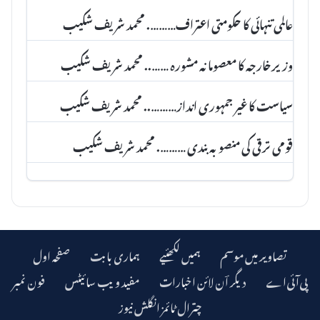
عالمی تنہائی کا حکومتی اعتراف………. محمد شریف شکیب
وزیرخارجہ کا معصومانہ مشورہ …….. محمد شریف شکیب
سیاست کا غیر جمہوری انداز……….. محمد شریف شکیب
قومی ترقی کی منصوبہ بندی ………. محمد شریف شکیب
تصاویر میں موسم
ہمیں لکھئیے
ہماری بابت
صفحہ اول
دیگر اؔن لائن اخبارات
مفید ویب سائیٹس
فون نمبر
چترال ٹائمز انگلش نیوز