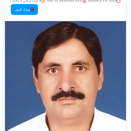
January 14, 2018
•
Saif Ur Rehman Aziz
•
5 منٹ پڑھنے کا وقت
پرنٹ کریں