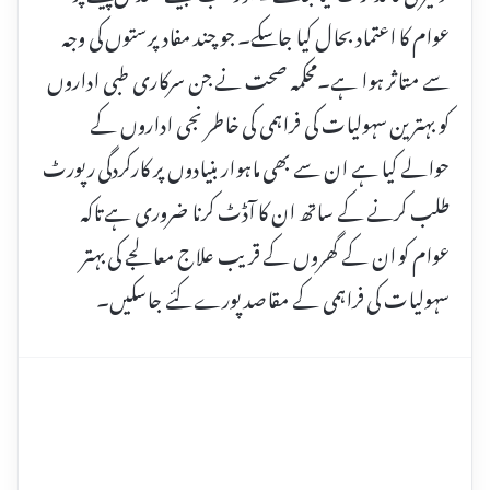
عوام کا اعتماد بحال کیا جاسکے۔ جو چند مفاد پرستوں کی وجہ
سے متاثر ہوا ہے۔محکمہ صحت نے جن سرکاری طبی اداروں
کو بہترین سہولیات کی فراہمی کی خاطر نجی اداروں کے
حوالے کیا ہے ان سے بھی ماہوار بنیادوں پر کارکردگی رپورٹ
طلب کرنے کے ساتھ ان کا آڈٹ کرنا ضروری ہے تاکہ
عوام کو ان کے گھروں کے قریب علاج معالجے کی بہتر
سہولیات کی فراہمی کے مقاصد پورے کئے جاسکیں۔