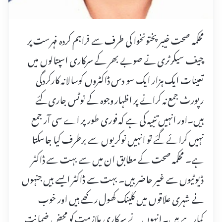
محکمہ صحت خیبر پختونخوا کی طرف سے فراہم کردہ فہرست پر
چیف سیکرٹری نے صوبے بھر کے سرکاری اسپتالوں میں
تعینات ایک ہزار ایک سو دس ڈاکٹروں کوسالانہ کارکردگی
رپورٹ جمع نہ کرانے پر اظہار وجوہ کے نوٹس جاری کئے
ہیں۔اور انہیں تنبیہ کی ہے کہ فوری طور پر اے سی آر جمع
نہیں کرائے گئے تو انہیں نوکریوں سے برطرف کیا جاسکتا
ہے۔ محکمہ صحت کے مطابق ان میں سے بہت سے ڈاکٹر
ڈیوٹیوں سے غیر حاضر ہیں۔ بہت سے ڈاکٹر ایسے ہیں جنہوں
نے شہری علاقوں میں کلینک کھول رکھے ہیں اور خوب
کمارہے ہیں۔ انہوں نے سرکاری ملازمت کو محض ضمانت