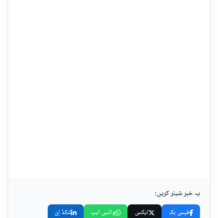
یہ خبر شیئر کریں:
فیس بک
ایکس
واٹس ایپ
لنکڈ اِن