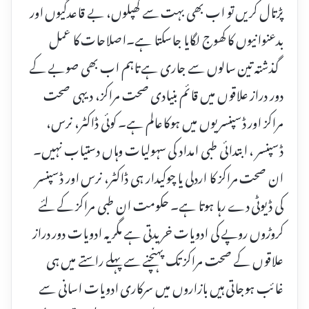
پڑتال کریں تو اب بھی بہت سے گھپلوں، بے قاعدگیوں اور
بدعنوانیوں کا کھوج لگایا جاسکتا ہے۔اصلاحات کا عمل
گذشتہ تین سالوں سے جاری ہے تاہم اب بھی صوبے کے
دور دراز علاقوں میں قائم بنیادی صحت مراکز، دیہی صحت
مراکز اور ڈسپنسریوں میں ہوکاعالم ہے۔ کوئی ڈاکٹر، نرس،
ڈسپنسر ، ابتدائی طبی امداد کی سہولیات وہاں دستیاب نہیں۔
ان صحت مراکز کا اردلی یا چوکیدار ہی ڈاکٹر، نرس اور ڈسپنسر
کی ڈیوٹی دے رہا ہوتا ہے۔ حکومت ان طبی مراکز کے لئے
کروڑوں روپے کی ادویات خریدتی ہے مگر یہ ادویات دور دراز
علاقوں کے صحت مراکز تک پہنچنے سے پہلے راستے میں ہی
غائب ہوجاتی ہیں بازاروں میں سرکاری ادویات اسانی سے