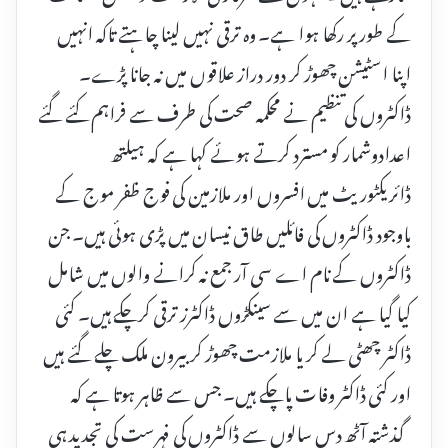
کے طور پر رکھا ہوا ہے۔ وہ ترقی نہیں لینا چاہتے تاکہ انہیں
اپنا اسٹیشن چھوڑ کر دور دراز علاقوں میں نہ جانا پڑے۔
ڈاکٹروں کی تنظیم نے محکمہ صحت کی طرف سے فراہم کئے گئے
اعدادوشمار کو مسترد کرتے ہوئے کہا ہے کہ ہیلتھ
ڈائریکٹوریٹ میں افسروں اور ملازمین کی فوج ظفر موج کے
باوجود ڈاکٹروں کی فائلیں طاق نیسان میں پڑی ہوئی ہیں۔ جن
ڈاکٹروں کے نام اے سی آر جمع نہ کرانے والوں میں شامل
کیا گیا ہے ان میں سے سینکڑوں ڈاکٹرز ترقی کرچکے ہیں۔ کئی
ڈاکٹر چھٹی لے کر یا ملازمت چھوڑ کر بیرون ملک چلے گئے ہیں
اور کئی ڈاکٹر وفات پاچکے ہیں۔ جس سے ظاہر ہوتا ہے کہ
گذشتہ آٹھ دس سالوں سے ڈاکٹروں کی فہرست کی تجدید ہی