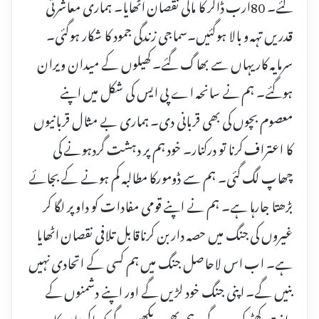
کئے۔ 80ارب ڈالر کا مالی نقصان اٹھایا۔ ہماری معاشرتی
قدریں تہہ و بالا ہوگئیں۔سماجی زندگی جمود کا شکار ہوگئی۔
سرمایہ کار یہاں سے بھاگ گئے۔ کھیلوں کے میدان ویران
ہوگئے۔ ہم نے سانحہ اے پی ایس کی شکل میں اپنے
معصوم بچوں کی بھی قربانی دی۔ ہماری بے مثال قربانیوں
کا اعتراف کرنا تو درکنار۔ خود ہم پر دہشت گردہونے کی
چھاپ لگ گئی۔ ہم سے ڈومورکا مطالبہ کم ہونے کے بجائے
بڑھتا جارہا ہے۔ ہم نے اپنے قومی مفادات کو داو پر لگا کر
غیروں کی جنگ میں حصہ دار بن کرناقابل تلافی نقصان اٹھایا
ہے۔ اب اس لاحاصل جنگ میں ہم کسی کے اتحادی نہیں
بنیں گے۔ اپنی جنگ خود لڑیں گے اور اپنے دشمنوں کے
دانت کھٹے کریں گے۔ہم بھی دیکھیں گے کہ پاکستان کا