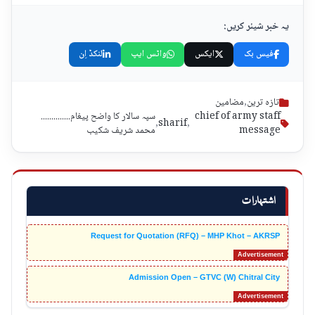
یہ خبر شیئر کریں:
فیس بک
ایکس
واٹس ایپ
لنکڈ اِن
تازہ ترین
,
مضامین
chief of army staff
سپہ سالار کا واضح پیغام..............
,
sharif
,
message
محمد شریف شکیب
اشتہارات
Request for Quotation (RFQ) – MHP Khot – AKRSP
Admission Open – GTVC (W) Chitral City