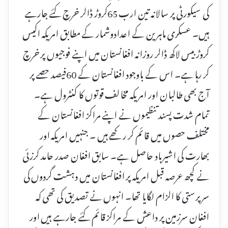
کی سیکورٹی پر سالانہ تین ارب 65کروڑ ڈالر خرچ کئے جارہے
ہیں۔ عسکری ماہرین کے اعدادوشمار کے مطابق امریکہ اکیس
کروڑ بیس لاکھ ڈالر روزانہ افغانستان میں اپنے فوجیوں پر خرچ
کر رہا ہے۔ اس کے باوجود افغانستان کے 60فیصد حصے پر
آج بھی طالبان اور امریکہ مخالف قوتوں کا کنٹرول ہے۔
تمام شدت پسند تنظیموں نے اپنے مراکز افغانستان کے
مختلف حصوں میں قائم کر رکھے ہیں ۔ جنہیں امریکہ اور
بھارت کی اشیرباد حاصل ہے۔ سابق افغان صدر حامد کرزئی
نے کچھ عرصہ قبل امریکہ پر افغانستان میں دہشت گردوں کی
سرپرستی کا الزام لگایا تھا۔ انہوں نے تصدیق کی تھی کہ
افغان سرزمین پر داعش کے مراکز قائم کئے جارہے ہیں اور