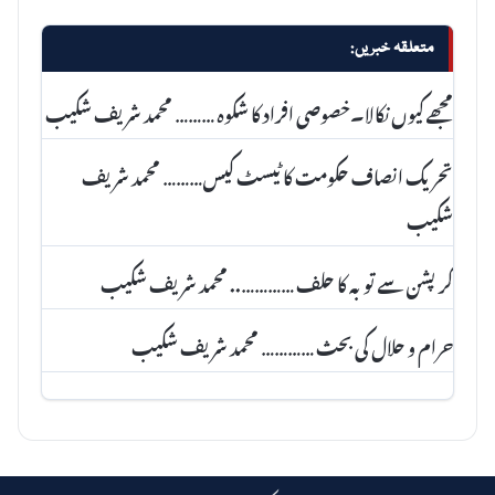
متعلقہ خبریں:
مجھے کیوں نکالا۔خصوصی افراد کا شکوہ ……… محمد شریف شکیب
تحریک انصاف حکومت کا ٹیسٹ کیس……… محمد شریف
شکیب
کرپشن سے توبہ کا حلف ………….. محمد شریف شکیب
حرام و حلال کی بحث ………… محمد شریف شکیب