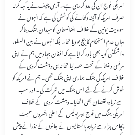
امریکی فوج ان کی مدد کر رہی ہے۔ آرمی چیف نے یہ کہہ کر نہ
صرف امریکہ کو آئینہ دکھانے کی کوشش کی ہے کہ انہوں نے
سوویت یونین کے خلاف افغانستان کو میدان جنگ بناکر
وہاں عدم استحکام کا بیچ بو دیا تھا۔ بلکہ انہوں نے بین السطور
واشنگٹن کو یہ بھی باور کرایا ہے کہ افغان جہاد میں ہم نے اپنی
مرضی و منشا کے تحت حصہ لیا تھا نہ ہی دہشت گردی کے
خلاف امریکہ کی جنگ ہماری اپنی جنگ تھی۔ ہم نے امریکہ کو
خوش کرنے کے لئے اس جنگ میں شرکت کی۔ اور سب
سے زیادہ نقصان بھی اٹھایا۔ دہشت گردی کے خلاف
امریکی جنگ میں فوج اور پولیس کے اعلیٰ افسروں سمیت
پچاس ہزارسے زیادہ پاکستانیوں نے جانوں کے نذرانے پیش