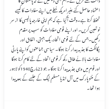
اعتماد حاصل کئے بغیر امریکہ خطے میں اپنے مفادات کا کیسے
تحفظ کرتا ہے۔وقت آگیا ہے کہ ہم اپنی خارجہ پالیسی کا از سر
نو تعین کریں۔ اور اپنے قومی مفادات کو سب پر مقدم
رکھیں۔جس کے لئے قومی اتحاد، یک جہتی، اتفاق اور
یگانگت کا جذبہ بیدار کرنا ہوگا۔ سیاسی جماعتوں کواپنے پارٹی
مفادات بالائے طاق رکھ کر قومی اتحاد کے لئے کام کرنا ہوگا
اور قوم میں وہی جذبہ پیدا کرنا ہوگا۔ جو 23مارچ1940کو لاہور
کے منٹو پارک میں آل انڈیا مسلم لیگ کے جلسے کے بعد پیدا
ہوا تھا۔