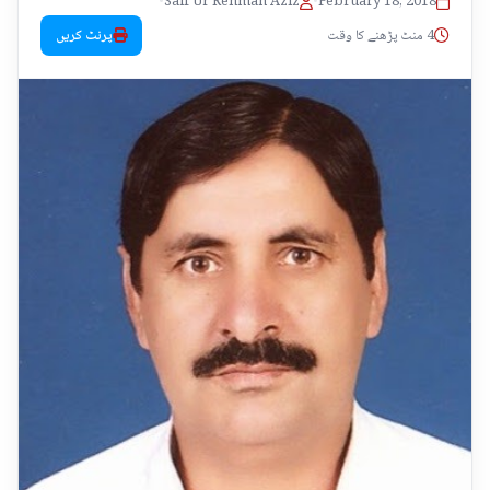
•
Saif Ur Rehman Aziz
•
February 18, 2018
4 منٹ پڑھنے کا وقت
پرنٹ کریں