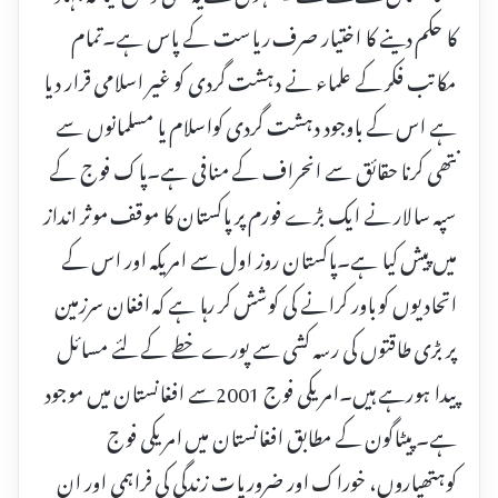
کا حکم دینے کا اختیار صرف ریاست کے پاس ہے۔تمام
مکاتب فکر کے علماء نے دہشت گردی کو غیر اسلامی قرار دیا
ہے اس کے باوجود دہشت گردی کواسلام یا مسلمانوں سے
نتھی کرنا حقائق سے انحراف کے منافی ہے۔پاک فوج کے
سپہ سالار نے ایک بڑے فورم پر پاکستان کا موقف موثر انداز
میں پیش کیا ہے۔پاکستان روز اول سے امریکہ اور اس کے
اتحادیوں کو باور کرانے کی کوشش کر رہا ہے کہ افغان سرزمین
پر بڑی طاقتوں کی رسہ کشی سے پورے خطے کے لئے مسائل
پیدا ہورہے ہیں۔امریکی فوج 2001سے افغانستان میں موجود
ہے۔ پیٹاگون کے مطابق افغانستان میں امریکی فوج
کوہتھیاروں، خوراک اور ضروریات زندگی کی فراہمی اور ان