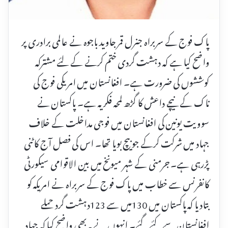
پاک فوج کے سربراہ جنرل قمر جاوید باجوہ نے عالمی برادری پر
واضح کیا ہے کہ دہشت گردی ختم کرنے کے لئے مشترکہ
کوششوں کی ضرورت ہے۔ افغانستان میں امریکی فوج کی
ناک کے نیچے داعش کا گڑھ لمحہ فکریہ ہے۔ پاکستان نے
سوویت یونین کی افغانستان میں فوجی مداخلت کے خلاف
جہاد میں شرکت کرکے جو بیچ بویا تھا۔ اس کی فصل آج کاٹنی
پڑرہی ہے۔ جرمنی کے شہر میونخ میں بین الاقوامی سیکورٹی
کانفرنس سے خطاب میں پاک فوج کے سربراہ نے امریکہ کو
بتادیا کہ پاکستان میں 130میں سے 123دہشت گرد حملے
افغانستان سے کئے گئے۔ انہوں نے یہ بھی واضح کیا کہ جہاد