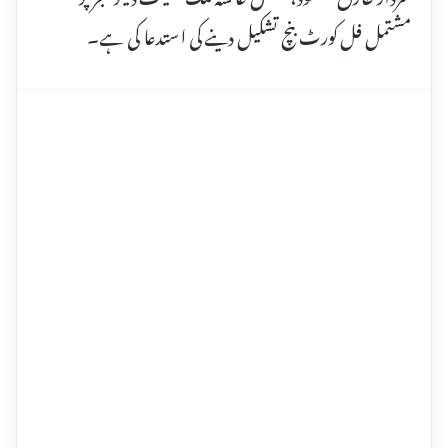
مشتمل فل کورٹ بنچ تشکیل دینے کی استدعا کی ہے۔