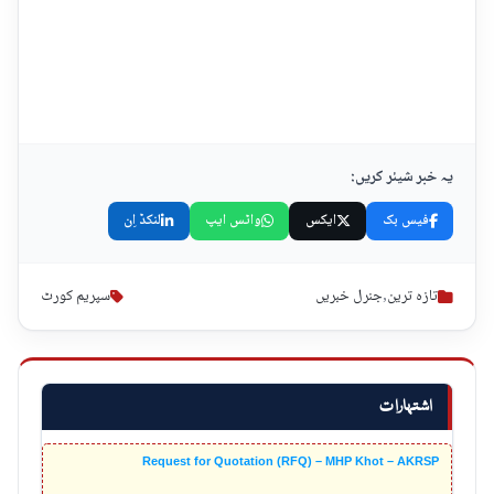
یہ خبر شیئر کریں:
فیس بک
ایکس
واٹس ایپ
لنکڈ اِن
تازہ ترین
,
جنرل خبریں
سپریم کورٹ
اشتہارات
Request for Quotation (RFQ) – MHP Khot – AKRSP