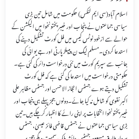
اسلام آباد(سی ایم لنکس) حکومت میں شامل تین بڑی
سیاسی جماعتوں نے پنجاب اور خیبر پختونخوا میں الیکشن کے
حوالے سے ازخود نوٹس کیس میں فل کورٹ تشکیل دینے کی
استدعا کردی۔مسلم لیگ ن،پیپلز پارٹی اور جے یو ائی کی
جانب سے سپریم کورٹ میں نئی درخواست دائر کی گئی ہے۔
حکومتی درخواست میں استدعا کی گئی ہے کہ فل کورٹ
تشکیل دیتے ہوے جسٹس اعجاز الاحسن اور جسٹس مظاہر علی
اکبر نقوی کو شامل نہ کیا جائے۔دونوں ججز پہلے ہی پنجاب اور
خیبرپختونخوا انتخابات پر اپنی رائے کا اظہار کرچکے ہیں۔تین
بڑی سیاسی جماعتوں نے جسٹس قاضی فائز عیسیٰ، جسٹس
سردار طارق مسعود،جسٹس عائشہ ملک سمیت دیگر ججز پر