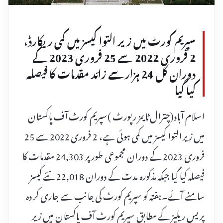
سپریم کورٹ میں زیر التوا کیسز میں کمی ریکارڈ،
2 فروری 2022 سے 25 فروری 2023 کے
دوران کل 24 ہزار سے زائد مقدمات کا فیصلہ
کیا گیا
اسلام آباد(چترال ٹایمز رپورٹ )سپریم کورٹ آف پاکستان
میں زیر التوا کیسز میں کمی ہوئی ہے، 2 فروری 2022 سے 25
فروری 2023 کے دوران مجموعی طور پر 24,303 مقدمات کا
فیصلہ کیا گیا جبکہ مذکورہ مدت کے دوران 22,018 نئے کیسز
سامنے آئے۔ہفتہ کو سپریم کورٹ کی جانب سے جاری کر دہ
پریس ریلیز کے مطابق سپریم کورٹ آف پاکستان میں زیر