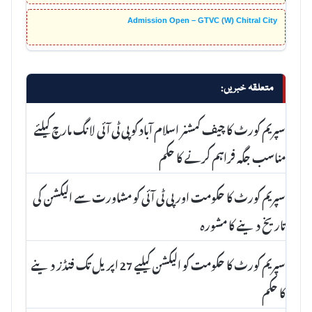
Admission Open – GTVC (W) Chitral City
متعلقہ خبریں:
سپریم کورٹ کا چیف کمشنر اسلام آباد کو پی ٹی آئی لانگ مارچ کیلئے
مناسب جگہ فراہم کرنے کا حکم
سپریم کورٹ کا حکومت اور پی ٹی آئی کو مشاورت سے الیکشن کی
تاریخ دینے کا مشورہ
سپریم کورٹ کا حکومت کو الیکشن کیلیے 27 اپریل تک فنڈز دینے
کا حکم