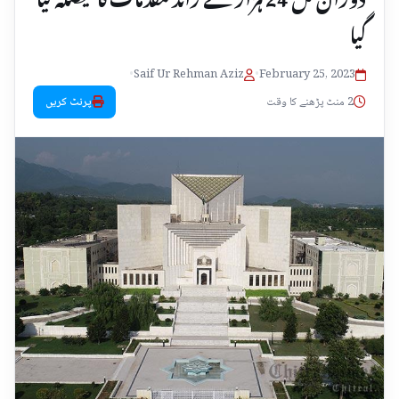
گیا
•
Saif Ur Rehman Aziz
•
February 25, 2023
2 منٹ پڑھنے کا وقت
پرنٹ کریں