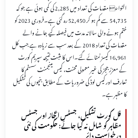
التواء مقدمات کی تعداد میں 2,285 کی کمی ہوئی ہے جو کہ
54,735 سے کم ہو کر 52,450 رہ گئی ہے۔فروری 2023 کو
ختم ہونے والی سالانہ مدت میں فیصلہ کیے جانے والے
مقدمات کی تعداد 2018 کے بعد سب سے زیادہ ہے جب کل
16,961 کیسز نمٹائے گئے۔اس کا مثبت نتیجہ سپریم کورٹ
کے معزز ججز کی غیر معمولی محنت، کیس مینجمنٹ سسٹم کا
تعارف اور کیس لوڈ کی ضروریات کے مطابق بنچوں کی تشکیل
کا مظہر ہے۔
فل کورٹ تشکیل، جسٹس اعجاز اور جسٹس
مظاہر کو شامل نہ کیا جائے: حکومت کی نئی
درخواست دائر