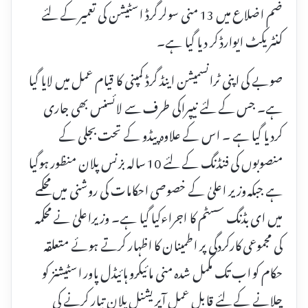
ضم اضلاع میں 13 منی سولر گرڈ اسٹیشن کی تعمیر کے لئے
کنٹریکٹ ایوارڈ کر دیا گیا ہے۔
صوبے کی اپنی ٹرانسمیشن اینڈ گرڈ کمپنی کا قیام عمل میں لایا گیا
ہے۔ جس کے لئے نیپراکی طرف سے لائسنس بھی جاری
کردیا گیا ہے ۔ اس کے علاوہ پیڈو کے تحت بجلی کے
منصوبوں کی فنڈنگ کے لئے 10 سالہ بزنس پلان منظور ہوگیا
ہے جبکہ وزیر اعلیٰ کے خصوصی احکامات کی روشنی میں محکمے
میں ای بڈنگ سسٹم کا اجراءکیا گیا ہے۔ وزیراعلیٰ نے محکمہ
کی مجموعی کارکردگی پر اطمینان کا اظہار کرتے ہوئے متعلقہ
حکام کو اب تک مکمل شدہ منی مائیکرو ہائیڈل پاور اسٹیشنز کو
چلانے کے لئے قابل عمل آپریشنل پلان تیار کرنے کی