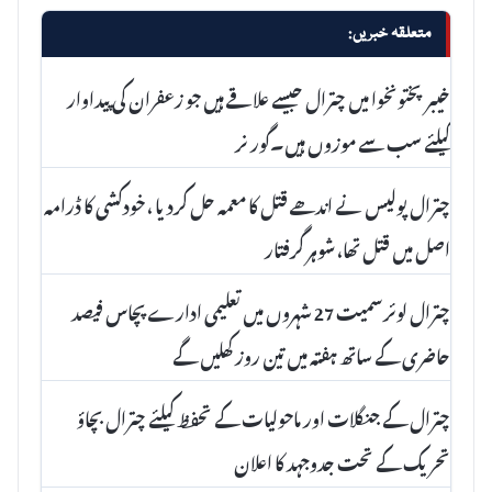
متعلقہ خبریں:
خیبرپختونخوا میں چترال جیسے علاقے ہیں جو زعفران کی پیداوار
کیلئے سب سے موزوں ہیں۔گورنر
چترال پولیس نے اندھے قتل کا معمہ حل کردیا ، خودکشی کا ڈرامہ
اصل میں قتل تھا، شوہر گرفتار
چترال لوئرسمیت 27 شہروں میں تعلیمی ادارے پچاس فیصد
حاضری کے ساتھ ہفتہ میں تین روز کھلیں گے
چترال کے جنگلات اور ماحولیات کے تحفظ کیلئے چترال بچاؤ
تحریک کے تحت جدوجہد کا اعلان