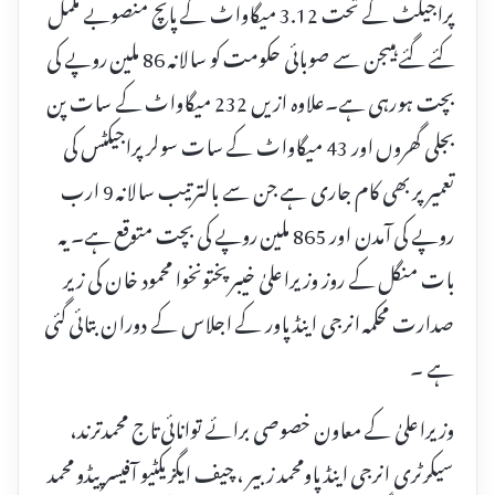
پراجیکٹ کے تحت 3.12 میگاواٹ کے پانچ منصوبے مکمل
کئے گئے ہیںجن سے صوبائی حکومت کو سالانہ 86 ملین روپے کی
بچت ہورہی ہے۔علاوہ ازیں 232 میگاواٹ کے سات پن
بجلی گھروں اور 43 میگاواٹ کے سات سولر پراجیکٹس کی
تعمیر پر بھی کام جاری ہے جن سے بالترتیب سالانہ 9 ارب
روپے کی آمدن اور 865 ملین روپے کی بچت متوقع ہے۔ یہ
بات منگل کے روز وزیراعلیٰ خیبرپختونخوا محمود خان کی زیر
صدارت محکمہ انرجی اینڈ پاور کے اجلاس کے دوران بتائی گئی
ہے ۔
وزیراعلیٰ کے معاون خصوصی برائے توانائی تاج محمدترند،
سیکرٹری انرجی اینڈ پاومحمد زبیر ، چیف ایگزیکٹیو آفیسر پیڈو محمد