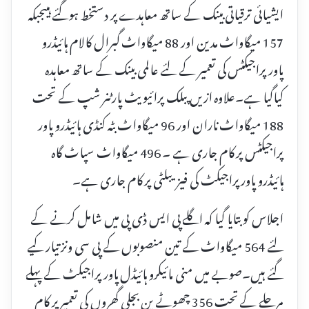
ایشیائی ترقیاتی بینک کے ساتھ معاہدے پر دستخط ہوگئے ہیںجبکہ
157 میگاواٹ مدین اور 88 میگاواٹ گبرال کالام ہائیڈرو
پاور پراجیکٹس کی تعمیر کے لئے عالمی بینک کے ساتھ معاہدہ
کیاگیا ہے۔علاوہ ازیں پبلک پرائیویٹ پارٹنر شپ کے تحت
188 میگاواٹ ناران اور 96 میگاواٹ بٹہ کنڈی ہائیڈرو پاور
پراجیکٹس پر کام جاری ہے ۔ 496 میگاواٹ سپاٹ گاہ
ہائیڈرو پاور پراجیکٹ کی فیزیبلٹی پر کام جاری ہے۔
اجلاس کو بتایا گیا کہ اگلے پی ایس ڈی پی میں شامل کرنے کے
لئے 564 میگاواٹ کے تین منصوبوں کے پی سی ونز تیار کیے
گئے ہیں۔صوبے میں منی مائیکرو ہائیڈل پاور پراجیکٹ کے پہلے
مرحلے کے تحت 356 چھوٹے پن بجلی گھروں کی تعمیر پر کام