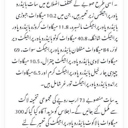
۔ اسی طرح صوبے کے مختلف اضلاع میں سات ہائیڈرو
پاور پراجیکٹس زیر تعمیر ہیں، جن میں 10.2 میگاواٹ جبوڑی
ہائیڈرو پاور پراجیکٹ مانسہرہ، 11.8 میگاواٹ کروڑہ ہائیڈرو پاور
پراجیکٹ شانگلہ، 40.8 میگاواٹ کوٹو ہائیڈرو پاور پراجیکٹ دیر
لوئر، 84 میگاواٹ مٹلتان ہائیڈرو پاور پراجیکٹ سوات، 69
میگاواٹ لاوی ہائیڈرو پاور پراجیکٹ چترال، 10.5 میگاواٹ
چپڑی چا ر خیل ہائیڈرو پاور پراجیکٹ کرم اور 6.5 میگاواٹ
براندو ہائیڈرو پاور پراجیکٹ تور غر شامل ہیں۔
یہ سات منصوبے 73 ارب روپے کی مجموعی تخمینہ لاگت
سے مکمل کئے جائیں گے۔اجلاس کو مزید آگاہ کیا گیا کہ 300
میگاواٹ بالاکوٹ ہائیڈرو پاور پراجیکٹ کی تعمیر کے لئے