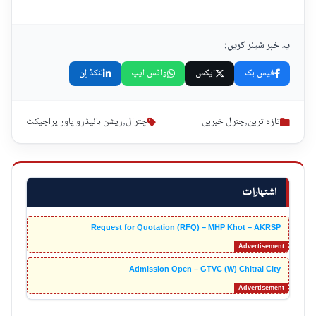
یہ خبر شیئر کریں:
فیس بک
ایکس
واٹس ایپ
لنکڈ اِن
تازہ ترین
,
جنرل خبریں
چترال
,
ریشن ہائیڈرو پاور پراجیکٹ
اشتہارات
Request for Quotation (RFQ) – MHP Khot – AKRSP
Admission Open – GTVC (W) Chitral City