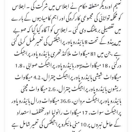
نعیم اوردیگر متعلقہ حکام نے اجلاس میں شرکت کی ۔ اجلاس
کو محکمہ توانائی کی مجموعی کارکردگی اور اہم کامیابیوں کے بارے
میں تفصیلی بریفنگ دی گئی ۔ اجلاس کو آگاہ کیا گیا کہ صوبے
میں پیڈو کے تحت 8 ہائیڈرو پاور پراجیکٹس کی تعمیر مکمل کرلی گئی
ہے ،جن میں 81 میگاواٹ ملاکنڈ تھری ہائیڈرو پاور پراجیکٹ
درگئی ، 18 میگاواٹ پیہور ہائیڈرو پاور پراجیکٹ صوابی ، 1.8
میگاواٹ شیشی ہائیڈرو پاور پراجیکٹ چترال، 4.2 میگاواٹ
ریشون ہائیڈرو پاور پراجیکٹ چترال، 2.6 میگا واٹ مچئی
ہائیڈرو پاور پراجیکٹ مردان، 36.6 میگاواٹ درال ہائیڈرو پاور
پراجیکٹ سوات، 17 میگاواٹ رانولیا اورمختلف استعداد
کے حامل نہروں پر 10 منی مائیکرو پراجیکٹس کی تعمیر شامل ہے