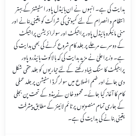
ہدایت کی ہے۔ انہوں نے ان ہائیڈل پاور اسٹیشنز کے بہتر
انتظام و انصرام کے لئے کمیونٹی کی شراکت کو یقینی بنانے اور
منی مائیکرو ہائیڈل پاور پراجیکٹ اور سولرائزیشن پراجیکٹ
کے دوسرے مرحلے پر جلد کام شروع کرنے کی بھی ہدایت کی
ہے۔ وزیراعلیٰ نے مزید ہدایت کی کہ بالاکوٹ ہائیڈرو پاور
پراجیکٹ کا سنگ بنیاد رکھنے کے لئے تیاریوں کو جلد حتمی شکل
دی جائے اور ضم اضلاع میں سولر گرڈ اسٹیشن پر جلد عملی
کام کا آغاز کیا جائے۔ محمود خان نے پیڈو کے تحت پن بجلی
کے جاری تمام منصوبوں پر ٹائم لائینز کے مطابق پیشرفت
یقینی بنانے کی ہدایت کی ہے۔