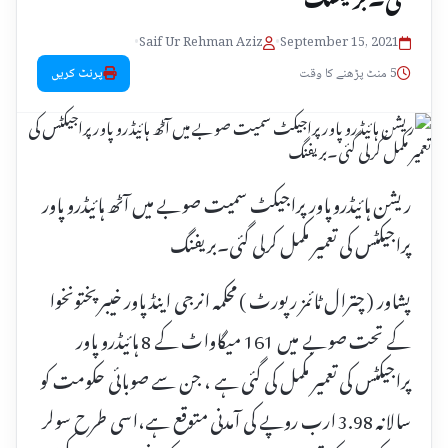
•
Saif Ur Rehman Aziz
•
September 15, 2021
5 منٹ پڑھنے کا وقت
پرنٹ کریں
ریشن ہائیڈرو پاور پراجیکٹ سمیت صوبے میں آٹھ ہائیڈرو پاور
پراجیکٹس کی تعمیر مکمل کرلی گئی۔بریفنگ
پشاور ( چترال ٹائمز رپورٹ ) محکمہ انرجی اینڈ پاور خیبرپختونخوا
کے تحت صوبے میں 161 میگاواٹ کے 8 ہائیڈرو پاور
پراجیکٹس کی تعمیر مکمل کی گئی ہے ، جن سے صوبائی حکومت کو
سالانہ 3.98 ارب روپے کی آمدنی متوقع ہے،اسی طرح سولر