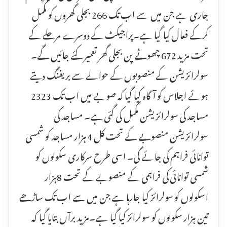
جاری ہے جن میں سے اب تک 266 بجلی گھروں کو مکمل
کرکے فعال کیا گیا ہے۔پراجیکٹ کے دوسرے مرحلے کے
تحت مزید 672 چھوٹے پن بجلی گھر تعمیر کئے جائیں گے۔
سولرائزیشن کے منصوبوں کے حوالے سے بریفنگ دیتے
ہوئے اجلاس کو آگاہ کیا گیا کہ صوبے میں اب تک 2323
مساجد کی سولرائزیشن مکمل کی گئی ہے۔ مساجد کی
سولرائزیشن منصوبے کے تحت کل 4 ہزار مساجد کو شمسی
توانائی فراہم کی جائے گی۔ اسی طرح سرکاری سکولوں کو
شمسی توانائی کی فراہمی کے منصوبے کے تحت 8ہزار
اسکولوں کو سولرائز کیا جارہا ہے جن میں سے اب تک ساڑھے
تین ہزار سکولوں کو سولرائز کیا گیا ہے۔مزید برآں بتایا گیا کہ