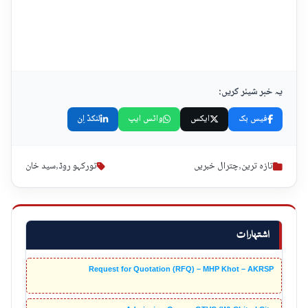
یہ خبر شیئر کریں:
فیس بک
ایکس
واٹس ایپ
لنکڈ اِن
تازہ ترین
,
چترال خبریں
تورکہو روڈ
,
سید خان
اشتہارات
Request for Quotation (RFQ) – MHP Khot – AKRSP