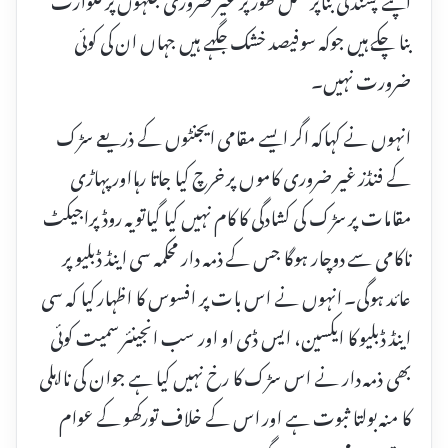
بنا چکے ہیں جوکہ سوفیصد خشک جگہے ہیں جہاں ان کی کوئی
ضرورت نہیں۔
انہوں نے کہاکہ اگر ایسے مقامی ایجنٹوں کے ذریعے سڑک
کے فنڈز غیر ضروری کاموں پر خرچ کیا جاتا رہااور پہاڑی
مقامات پر سڑک کی کشادگی کا کام نہیں کیا گیاتو یہ روڈ پراجیکٹ
ناکامی سے دوچار ہوگا جس کے ذمہ دار محکمہ سی اینڈ ڈبلیو پر
عائد ہوگی۔ انہوں نے اس بات پر افسوس کا اظہار کیا کہ سی
اینڈ ڈبلیو کا ایکسین، ایس ڈی او اور سب انجینئر سمیت کوئی
بھی ذمہ دار نے اس سڑک کا رخ نہیں کیا ہے جوان کی نااہلی
کا منہ بولتا ثبوت ہے اور اس کے خلاف تورکھو کے عوام