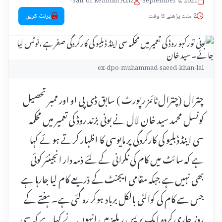
•
Saif Ur Rehman Aziz
•
September 4, 2021
2 منٹ پڑھنے کا وقت
پرنٹ کریں
ex-dpo-muhammad-saeed-khan-lal
چترال (چترال ٹائمز رپورٹ ) سابق ڈی پی او اور ممبر تحصیل
کونسل محمد سید خان لال نے بونی بزند روڈ کی تعمیر میں محکمہ
سی اینڈ ڈبلیو کی کارکردگی پر مایوسی کا اظہار کرتے ہوئے کہا
ہے کہ سائٹ میں کام کی نگرانی کے لئے ذمہ دار انجینئر کوئی
بھی نہیں ہے جبکہ مقامی ایجنٹ کے ذریعے کام لیا جارہا ہے
جس سے کام کی کوالٹی بالکل برباد ہوکر رہ گئی ہے۔ ہفتے کے
روز جاری کردہ ایک پریس ریلیز میں انہوں نے کہا ہے کہ سی