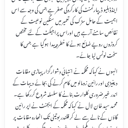
اینڈڈبلیو ڈیپارٹمنٹ کی کارکردگی صفر ہے جس کی وجہ سے اس
اہمیت کے حامل سڑک کی تعمیر میں سنگین نوعیت کے
نقائص سامنے آرہے ہیں اوراس پراجیکٹ کے لئے مختص
کروڑوں روپے ضائع ہونے کا خطرہ پیدا ہوگیا ہے جس کا
سخت نوٹس لیا جائے۔
انہوں نے کہاکہ محکمہ نے انتہائی دشوارگزار پہاڑی مقامات
دیغیڑی اور رائین زومالو میں کام کرنے کی بجائے دیہات کے
اندر غیر ضروری کلوارٹ بنانے کا سلسلہ شروع کررکھا ہے۔
محمد سید خان لال نے کہاکہ محکمہ کے ایجنٹ نے اپر رائین
گاؤں کے نالے سے لے کر قلندر بوتینی تک اٹھارہ مقامات پر
اپنے پسند کی بناپر مکمل طور پر غیر ضروری جگہوں پر کلوارٹ