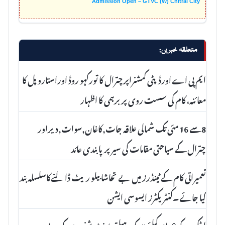
Admission Open – GTVC (W) Chitral City
متعلقہ خبریں:
ایم پی اے اورڈپٹی کمشنراپرچترال کا تورکہو روڈ اوراستارو پل کا
معائنہ، کام کی سست روی پر برہمی کا اظہار
8سے 16 مئی تک شمالی علاقہ جات,کاغان,سوات,دیراور
چترال کے سیاحتی مقامات کی سیر پرپابندی عائد
تعمیراتی کام کے ٹینڈرز میں بے تحاشا بیلو ریٹ ڈالنےکاسلسلہ بند
کیا جائے۔کنٹریکٹرز ایسوسی ایشن