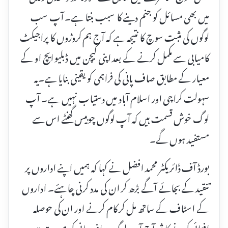
میں بھی مسائل کو جنم دینے کا سبب بنتا ہے۔ آپ سب
لوگوں کی مثبت سوچ کا نتیجہ ہے کہ آج ہم کروڑوں کا پراجیکٹ
کامیابی سے مکمل کرنے کے بعد اپنی کیچن میں ڈبلیو ایچ او کے
معیار کے مطابق صاف پانی کی فراہمی کو یقینی بنایا ہے۔یہ
سہولت کراچی اور اسلام آباد میں دستیاب نہیں ہے۔ آپ
لوگ خوش قسمت ہیں کہ آپ لوگوں چوبیس گھنٹے اس سے
مستفید ہوں گے۔
بورڈ آف ڈائریکٹر محمد افضل نے کہا کہ ہمیں اپنے اداروں پر
تنقید کے بجائے آگے بڑھ کر ان کی مدد کرنی چاہئے۔ اداروں
کے اسٹاف کے ساتھ مل کر کام کرنے اور ان کی حوصلہ
افزائی کرنے کا ثمر آج آپ لوگ صاف پانی کی صورت میں