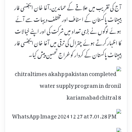
آج کی تقریب میں علاقے کے عمائدین،آغا خان ایجنسی فار
ہیبیٹاٹ پاکستان کے اسٹاف اور مختلف دیہات سے آئے
ہوئے لوگوں نے بڑی تعداد میں شرکت کی اور اپنے خیالات
کا اظہار کرتے ہوئے چترال کی ترقی میں آغا خان ایجنسی فار
ہیبیٹاٹ پاکستان کے کردار کو خراج تحسین پیش کیا۔