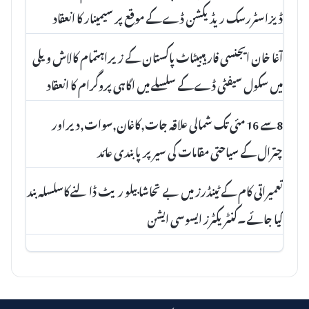
ڈیزاسٹررسک ریڈیکشن ڈے کے موقع پر سیمینار کا انعقاد
آغا خان ایجنسی فار ہیبیٹاٹ پاکستان کے زیراہتمام کالاش ویلی
میں سکول سیفٹی ڈے کے سلسلے میں اگاہی پروگرام کا انعقاد
8سے 16 مئی تک شمالی علاقہ جات,کاغان,سوات,دیراور
چترال کے سیاحتی مقامات کی سیر پرپابندی عائد
تعمیراتی کام کے ٹینڈرز میں بے تحاشا بیلو ریٹ ڈالنےکاسلسلہ بند
کیا جائے۔کنٹریکٹرز ایسوسی ایشن