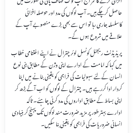
حاصل کرچکے ہیں۔ آپ لوگوں کی مدد اور حوصلہ افزائی
کاسلسلہ جاری رہا تو اس سے بھی بڑے منصوبے آپ کے
علاقے میں شروع ہوں گے۔
پریذیڈنٹ ریجنل کونسل لوئر چترال نے اپنے اختتامی خطاب
میں کہا کہ امامت کے ادارے اپنی وژن کے مطابق بنی نوع
انسان کے لئے سہولیات کی فراہمی کو یقینی بنانے میں اپنا
کردار ادا کررہے ہیں۔ چترال کے لوگوں کو اب آگے بڑھ کر
اپنی بساط کے مطابق اداروں کی مدد کرنی چاہئے۔ تاکہ
ادارے بہتر طور پر مزید ضرورت مند لوگوں تک پہنچ کر بنیادی
انسانی ضروریات کی فراہمی کو یقینی بنا سکیں۔