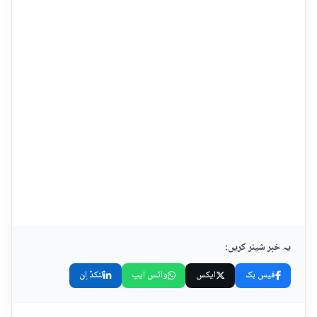
یہ خبر شیئر کریں:
فیس بک
ایکس
واٹس ایپ
لنکڈ اِن