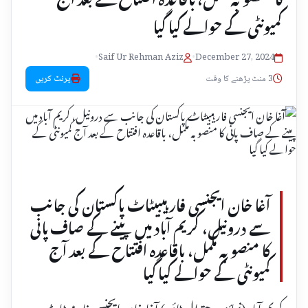
کمیونٹی کے حوالے کیا گیا
•
Saif Ur Rehman Aziz
•
December 27, 2024
3 منٹ پڑھنے کا وقت
پرنٹ کریں
آغا خان ایجنسی فار ہیبیٹاٹ پاکستان کی جانب
سے درونیل، کریم آباد میں پینے کے صاف پانی
کا منصوبہ مکمل، باقاعدہ افتتاح کے بعد آج
کمیونٹی کے حوالے کیا گیا
کریم آباد (نمائند ہ چترال ٹائمز ) آغا خان ایجنسی فار ہیبیٹاٹ