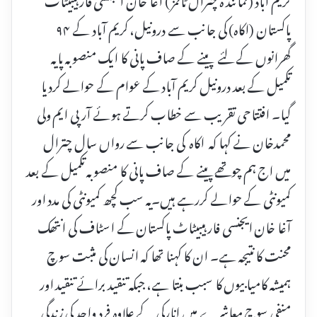
پاکستان (اکاہ) کی جانب سے درونیل، کریم آباد کے ۹۴
گھرانوں کے لئے پینے کے صاف پانی کا ایک منصوبہ پایہ
تکمیل کے بعد درونیل کریم آباد کے عوام کے حوالے کردیا
گیا۔ افتتاحی تقریب سے خطاب کرتے ہوئے آر پی ایم ولی
محمدخان نے کہا کہ اکاہ کی جانب سے رواں سال چترال
میں اج ہم چوتھے پینے کے صاف پانی کا منصوبہ تکمیل کے بعد
کمیونٹی کے حوالے کررہے ہیں۔یہ سب کچھ کمیونٹی کی مدد اور
آغا خان ایجنسی فار ہیبیٹاٹ پاکستان کے اسٹاف کی انتھک
محنت کا نتیجہ ہے۔ ان کا کہنا تھا کہ انسان کی مثبت سوچ
ہمیشہ کامیابیوں کا سبب بنتا ہے، جبکہ تنقید برائے تنقید اور
منفی سوچ معاشرے میں انارکی کے علاوہ فرد واحد کی زندگی