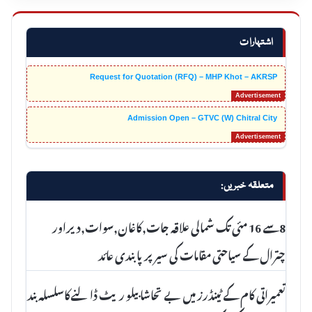
اشتہارات
Request for Quotation (RFQ) – MHP Khot – AKRSP
Admission Open – GTVC (W) Chitral City
متعلقہ خبریں:
8سے 16 مئی تک شمالی علاقہ جات,کاغان,سوات,دیراور
چترال کے سیاحتی مقامات کی سیر پرپابندی عائد
تعمیراتی کام کے ٹینڈرز میں بے تحاشا بیلو ریٹ ڈالنےکاسلسلہ بند