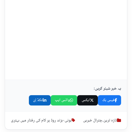
یہ خبر شیئر کریں:
فیس بک
ایکس
واٹس ایپ
لنکڈ اِن
تازہ ترین
,
چترال خبریں
بونی-بزند روڈ پر کام کی رفتار میں بہتری