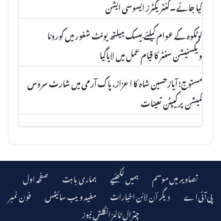
کیا جائے۔کنٹریکٹرز ایسوسی ایشن
لوٹکوہ کے عوام کیلئے بیسک ہیلتھ یونٹ شغور میں کورونا
ویکسنیشن سنٹر کا قیام عمل میں لایاگیا
مستوج؛ آیازحسین شاہ کا اعزاز، پاک آرمی میں شارٹ سروس
کمیشن پرکیپٹن تعینات
تصاویر میں موسم
ہمیں لکھئیے
ہماری بابت
صفحہ اول
دیگر اؔن لائن اخبارات
مفید ویب سائیٹس
فون نمبر
چترال ٹائمز انگلش نیوز