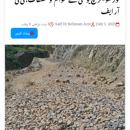
آر ایف
July 5, 2025
•
Saif Ur Rehman Aziz
•
3 منٹ پڑھنے کا وقت
پرنٹ کریں