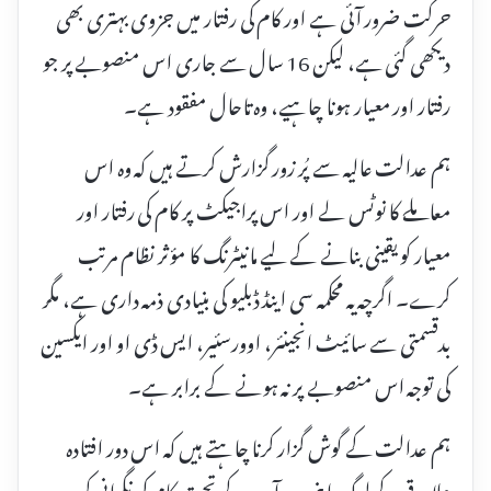
حرکت ضرور آئی ہے اور کام کی رفتار میں جزوی بہتری بھی
دیکھی گئی ہے، لیکن 16 سال سے جاری اس منصوبے پر جو
رفتار اور معیار ہونا چاہیے، وہ تاحال مفقود ہے۔
ہم عدالت عالیہ سے پُر زور گزارش کرتے ہیں کہ وہ اس
معاملے کا نوٹس لے اور اس پراجیکٹ پر کام کی رفتار اور
معیار کو یقینی بنانے کے لیے مانیٹرنگ کا مؤثر نظام مرتب
کرے۔ اگرچہ یہ محکمہ سی اینڈ ڈبلیو کی بنیادی ذمہ داری ہے، مگر
بدقسمتی سے سائیٹ انجینئر، اوورسئیر، ایس ڈی او اور ایکسین
کی توجہ اس منصوبے پر نہ ہونے کے برابر ہے۔
ہم عدالت کے گوش گزار کرنا چاہتے ہیں کہ اس دور افتادہ
علاقے کے لوگ اپنی مدد آپ کے تحت کام کی نگرانی کر