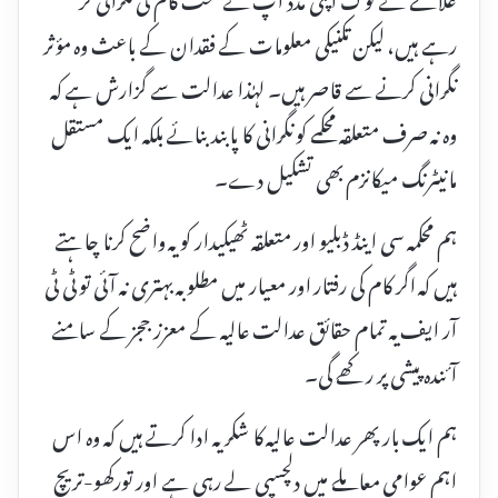
رہے ہیں، لیکن تکنیکی معلومات کے فقدان کے باعث وہ مؤثر
نگرانی کرنے سے قاصر ہیں۔ لہٰذا عدالت سے گزارش ہے کہ
وہ نہ صرف متعلقہ محکمے کو نگرانی کا پابند بنائے بلکہ ایک مستقل
مانیٹرنگ میکانزم بھی تشکیل دے۔
ہم محکمہ سی اینڈ ڈبلیو اور متعلقہ ٹھیکیدار کو یہ واضح کرنا چاہتے
ہیں کہ اگر کام کی رفتار اور معیار میں مطلوبہ بہتری نہ آئی تو ٹی ٹی
آر ایف یہ تمام حقائق عدالت عالیہ کے معزز ججز کے سامنے
آئندہ پیشی پر رکھے گی۔
ہم ایک بار پھر عدالت عالیہ کا شکریہ ادا کرتے ہیں کہ وہ اس
اہم عوامی معاملے میں دلچسپی لے رہی ہے اور تورکھو-تریچ