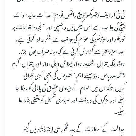
ٹی ٹی آر ایف (تورکھو تریچ رائٹس فورم) عدالت عالیہ سوات
بینچ کی جانب سے اس کیس میں دلچسپی اور سنجیدہ اقدامات پر
تورکھو اور موڑکھو کی عوام کی جانب سے شکریہ ادا کرتی ہے،
اور معزز ججز سے گزارش کرتی ہے کہ وہ نہ صرف بونی-بزند
روڈ، بلکہ چترال-شندور روڈ، کیلاش ویلی روڈ، اور چترال-گرم
چشمہ درہ پاس روڈ جیسے اہم منصوبوں کی بھی کڑی نگرانی
کریں، تاکہ ان میں عوام کے بنیادی حقوق کی پامالی کو روکا جا
سکے اور سڑکوں کی بروقت اور معیاری تکمیل کو یقینی بنایا جا
سکے۔
عدالت کے احکامات کے بعد محکمہ سی اینڈ ڈبلیو میں کچھ