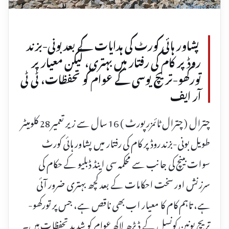
پشاور ہائی کورٹ کی ہدایات کے بعد بونی-بزند
روڈ پر کام کی رفتار میں بہتری، لیکن معیار پر
تورکھو-تریچ یوسی کے عوام کو تحفظات، ٹی ٹی
آر ایف
چترال ( چترال ٹائمزرپورٹ ) 16 سال سے زیر تعمیر 28 کلومیٹر
طویل بونی-بزند روڈ پر کام کی رفتار میں پشاور ہائی کورٹ
سوات بینچ کی جانب سے محکمہ سی اینڈ ڈبلیو کے حکام کی
سرزنش اور سخت احکامات کے بعد کچھ بہتری ضرور آئی
ہے، تاہم کام کا معیار اب بھی ناقص ہے، جس پر تورکھو-
تریچ یونین کونسل کے ڈیڑھ لاکھ عوام کو شدید تحفظات ہیں۔