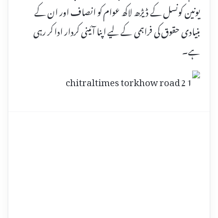
یونین کونسل کے ڈیڑھ لاکھ عوام کو انصاف اور ان کے
بنیادی حقوق کی فراہمی کے لیے اپنا آئینی کردار ادا کر رہی
ہے۔