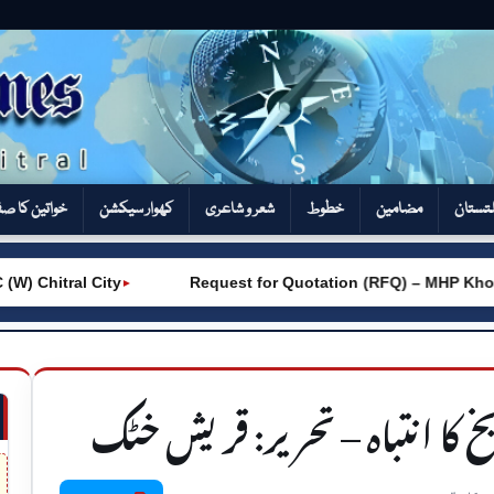
تستان
مضامین
خطوط
شعر و شاعری
کھوار سیکشن‎
خواتین کا ص
itral City
Request for Quotation (RFQ) – MHP Khot – A
►
خ کا انتباہ – تحریر: قریش خٹک