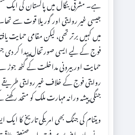
ہے۔ مشرقی بنگال میں پاکستان کی ایک منظم 
جیسی غیر روایتی اور گوریلا قوت سے تھا
میں کہیں برتر تھی، لیکن مقامی حمایت یافت
فوج کے لیے ایسی صورتحال پیدا کر دی جس ک
حمایت اور بیرونی مداخلت کے گٹھ جوڑ نے 
روایتی فوج کے خلاف غیر روایتی طریقے
جنگی پیشہ ورانہ مہارت ملک کو متحد رکھنے 
ویتنام کی جنگ بھی امریکی تاریخ کا ایک ایس
نے وہاں اپنی پوری فوجی اور صنعتی طاق