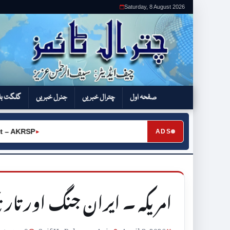
Saturday, 8 August 2026
صفحہ اول
چترال خبریں
جنرل خبریں
گلگت بل
KRSP
ADS
►
امریکہ ۔ ایران جنگ اور تاری