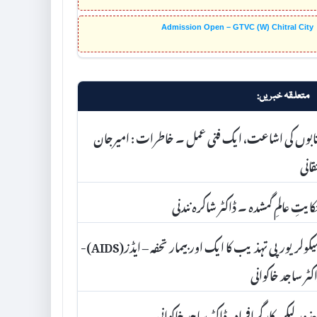
Admission Open – GTVC (W) Chitral City
متعلقہ خبریں:
ابوں کی اشاعت، ایک فنی عمل ۔ خاطرات : امیرجان
انی
ایتِ عالمِ گمشدہ ۔ ڈاکٹر شاکرہ نندنی
سیکولریورپی تہذیب کا ایک اور بیمار تحفہ – ایڈز(AIDS)-
کٹر ساجد خاکوانی
ذور لیکن کارگرافراد- ڈاکٹر ساجد خاکوانی