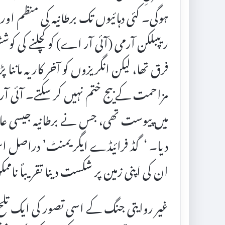
ہوگی۔ کئی دہائیوں تک برطانیہ کی منظم او
ریپبلکن آرمی (آئی آر اے) کو کچلنے کی ک
فرق تھا، لیکن انگریزوں کو آخر کار یہ ماننا پ
مزاحمت کے بیج ختم نہیں کر سکتے۔ آئی آر
میں پیوست تھی، جس نے برطانیہ جیسی عالمی
دیا۔ ‘گڈ فرائیڈے ایگریمنٹ’ دراصل اس ح
ان کی اپنی زمین پر شکست دینا تقریباً نا