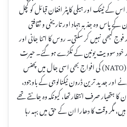
س کے ٹینک اور ہیلی کاپٹر افغان قبائل کو کچل
کے پاس وہ جذبہِ جہاد اور تاریخی و ثقافتی
 فوج کبھی نہیں کر سکتی۔ روس کا اتنا جانی اور
عد خود سوویت یونین کے ٹکڑے ہو گئے۔ حیرت
کی بات یہ ہے کہ دہائیوں بعد امریکہ اور نیٹو (NATO) کی افواج بھی اسی جال میں پھنس
 اور جدید ترین ڈرون ٹیکنالوجی کے باوجود،
ان کا ہتھیار صرف انتظارتھا، کیونکہ وہ جانتے تھے
 ہیں، مگر وقت کا دھارا ان کے حق میں بہہ رہا