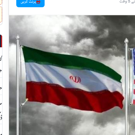
پرنٹ کریں
کت
حق
حک
ڈا
مع