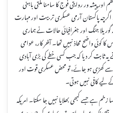
اور پیشہ ور روایتی فوج کا سامنا مکتی باہنی
۔ اگرچہ پاکستان آرمی عسکری تربیت اور مہارت
ہ گوریلا جنگ اور جغرافیائی حالات نے ہماری
ا کوئی واضح محاذ نہیں تھا۔ آخر کار، عوامی
یہ ثابت کر دیا کہ جب کسی خطے کی بڑی آبادی
 سے کھڑی ہو جائے، تو محض عسکری قوت اور
کے لیے کافی نہیں ہوتی۔
ا زخم ہے جسے کبھی بھلایا نہیں جا سکتا۔ امریکہ
ت جھونک دی اور اس قدر بمباری کی جو دوسری