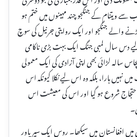
سے ویتنام کے جنگجو چند مہینوں میں ختم ہو
نے والے جنگجو اور ایک روایتی جرنیل کی سوچ
یے دس سال لمبی جنگ ایک بہت بڑی ناکامی
چاس سالہ لڑائی بھی اپنی آزادی کی ایک معمولی
ں نہیں ہارا، بلکہ وہ اس لیے نکلا کیونکہ اس
تجاج شروع ہو گیا اور اس کی معیشت اس
ی۔
ویت یونین نے 1980 کی دہائی میں افغانستان میں سیکھا۔ روس ایک سپر پاور