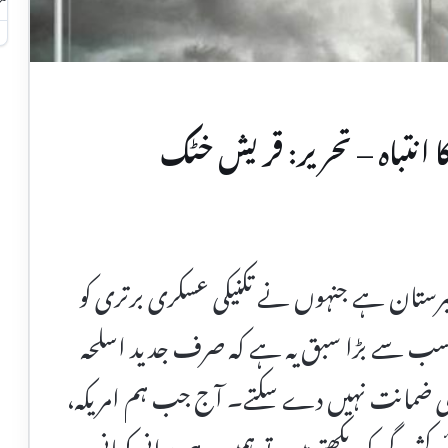
ا انتباہ – تحریر: قریش خٹک
برستان ہے جنہوں نے تکنیکی عسکری برتری کو
کا سب سے بڑا سبق یہ ہے کہ صرف جدید اسلحہ
تح کی ضمانت نہیں دے سکتے۔ آج جب ہم امریکہ،
یدگی کو دیکھتے ہیں، تو ہمیں وہی پرانی کہانی