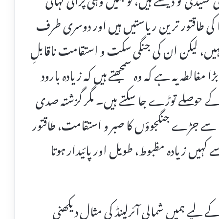
 کی طاقتور ترین ریاستیں ہیں اور دوسری طرف
ہیں، لیکن ان کی جنگی سکت و استقامت ناقابلِ
لطہ یہ ہے کہ وہ سمجھتے ہیں کہ زیادہ بارود
ے حوصلے توڑے جا سکتے ہیں۔ مگر گزشتہ صدی
ین سے جڑے جنگجوؤں کا صبر و استقامت، طاقتور
ہیں زیادہ مظبوط، طویل اور پائیدار ہوتا
ے لیے ہمیں شمالی آئرلینڈ کی مثال دیکھنی