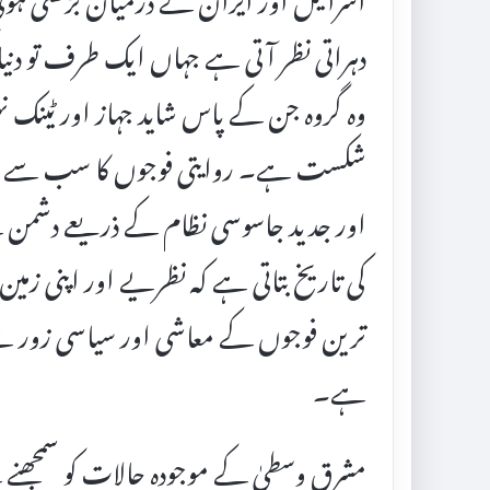
دہراتی نظر آتی ہے جہاں ایک طرف تو دنیا
وہ گروہ جن کے پاس شاید جہاز اور ٹینک ن
شکست ہے۔ روایتی فوجوں کا سب سے بڑا مغا
اور جدید جاسوسی نظام کے ذریعے دشمن ک
کی تاریخ بتاتی ہے کہ نظریے اور اپنی زم
ترین فوجوں کے معاشی اور سیاسی زور سے ک
ہے۔
مشرقِ وسطیٰ کے موجودہ حالات کو سمجھنے ک