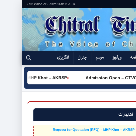
The Voice of Chitral since 2004
فحہ
ویڈیوز
موسم
چترال
انگریزی
(RFQ) – MHP Khot – AKRSP
Admission Open – GTVC (W) Ch
►
اشتہارات
Request for Quotation (RFQ) – MHP Khot – AKRSP