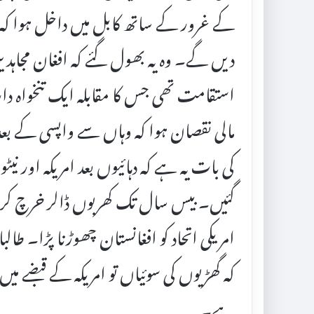
کے غرور کے ساتھ کابل میں داخل ہوا کہ ا
دیں گے۔ وہ یہ بھول گئے کہ افغان مجاہدین 
استقامت تھی جس کا مقابلہ ایک تنخواہ دار
مالی نقصان ہوا کہ وہاں سے واپسی کے ب
گئیں۔ بیس سال تک کھربوں ڈالر خرچ کرنے
امریکی اتحاد کو افغانستان چھوڑنا پڑا۔ طالب
کہ گھڑیوں کی سوئیاں تو امریکہ کے قبضے میں
ہے۔