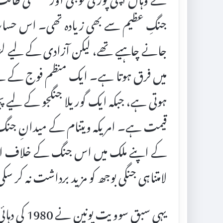
جنگِ عظیم سے بھی زیادہ تھی۔ اس حساب 
جانے چاہیے تھے، لیکن آزادی کے لیے لڑ
میں فرق ہوتا ہے۔ ایک منظم فوج کے ل
ہوتی ہے، جبکہ ایک گوریلا جنگجو کے لیے پ
قیمت ہے۔ امریکہ ویتنام کے میدانِ جنگ می
کے اپنے ملک میں اس جنگ کے خلاف اح
لامتناہی جنگی بوجھ کو مزید برداشت نہ کر سک
یہی سبق سو