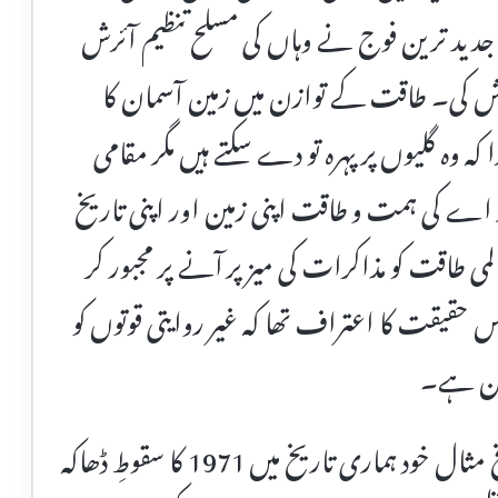
ر جدید ترین فوج نے وہاں کی مسلح تنظیم آئرش
وشش کی۔ طاقت کے توازن میں زمین آسمان کا
ڑا کہ وہ گلیوں پر پہرہ تو دے سکتے ہیں مگر مقامی
 اے کی ہمت و طاقت اپنی زمین اور اپنی تاریخ
 طاقت کو مذاکرات کی میز پر آنے پر مجبور کر
قیقت کا اعتراف تھا کہ غیر روایتی قوتوں کو
ممکن ہے۔
غیر روایتی جنگ کے اسی تصور کی ایک تلخ مثال خود ہماری تاریخ میں 1971 کا سقوطِ ڈھاکہ