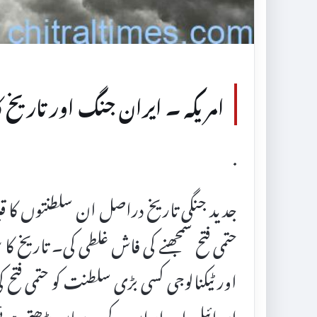
امریکہ ۔ ایران جنگ اور تاریخ ک
.
جدید جنگی تاریخ دراصل ان سلطنتوں کا ق
حتمی فتح سمجھنے کی فاش غلطی کی۔ تاریخ 
اور ٹیکنالوجی کسی بڑی سلطنت کو حتمی ف
اسرائیل اور ایران کے درمیان بڑھتی ہوئی کش