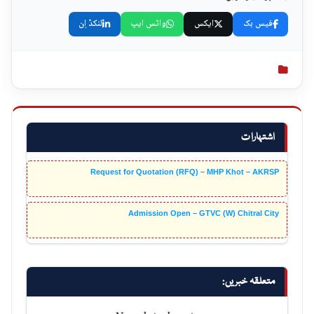
فیس بک
ایکس
واٹس ایپ
لنکڈ اِن
اشتہارات
Request for Quotation (RFQ) – MHP Khot – AKRSP
Admission Open – GTVC (W) Chitral City
متعلقہ خبریں:
No related posts.