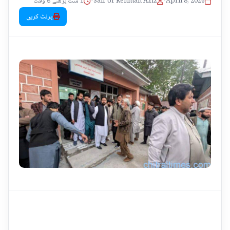
1 منٹ پڑھنے کا وقت
•
Saif Ur Rehman Aziz
•
April 8, 2026
پرنٹ کریں