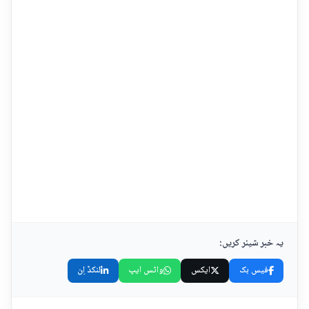
یہ خبر شیئر کریں:
فیس بک
ایکس
واٹس ایپ
لنکڈ اِن