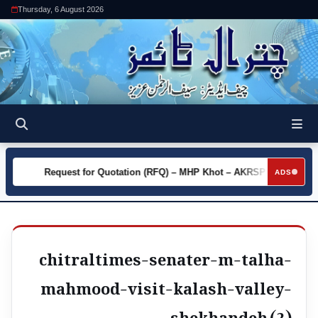
Thursday, 6 August 2026
y
Request for Quotation (RFQ) – MHP Khot – AKRSP
Requ
►
►
ADS
chitraltimes-senater-m-talha-
mahmood-visit-kalash-valley-
shekhandeh (2)