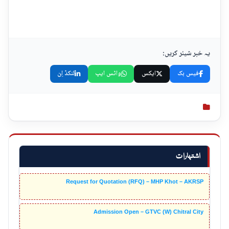
یہ خبر شیئر کریں:
فیس بک
ایکس
واٹس ایپ
لنکڈ اِن
اشتہارات
Request for Quotation (RFQ) – MHP Khot – AKRSP
Admission Open – GTVC (W) Chitral City