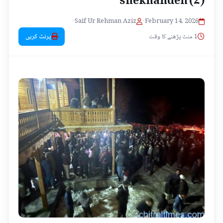
•
Saif Ur Rehman Aziz
•
February 14, 2026
1 منٹ پڑھنے کا وقت
پرنٹ کریں