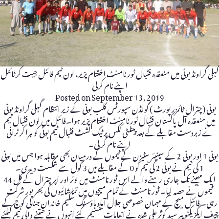
گہلی گراونڈ بونی میں منعقدہ فٹبال ٹورنامنٹ اختتام پزیر، لون ٹیم فائنل جیت کرٹائٹل
اپنے نام کرلی
Posted on
September 13, 2019
بونی (چترال ٹائمزرپورٹ )‌ گولڈن سپورٹس کلب بونی کے زیر انتظام گہلی گراونڈ بونی
میں منعقدہ آل پاکستان فٹبال ٹورنامنٹ اختتام پزیر ہوا۔فائنل میں لون فٹبال ٹیم
نے زبردست مقابلے کے بعد پینلٹی ککس پر ٹیک لشٹ فٹبال ٹیم بونی کو ہرا کر ٹرافی
اپنے نام کر لی۔
بونی 1 اور بونی 2 کے سینیئر سٹیزن کے ٹیموں کے درمیان بھی مقابلہ ہوا جس میں بونی
1 کی ٹیم نے بونی 2 کی ٹیم کو 0 کے مقابلے میں 3 گول سے شکست دیدی۔
ایک مہینے تک جاری رہنے والے اس ٹورنامنٹ میں لوئر اور اپر چترال کے کل 44
ٹیموں نے حصہ لیا۔ ٹورنامنٹ کے تمام میچوں میں تماشائیوں کی بھر پور شرکت
رہی۔ فائنل میچ کے مہمان خصوصی جلال آباد ہاؤسنگ سکیم خاندان جنالی کوچ کے
چیف ایگزیکٹو پیر سید کوثر علی شاہ نے انعامات تقسیم کئے انہوں نے جیتنے والی ٹیم کیلئے