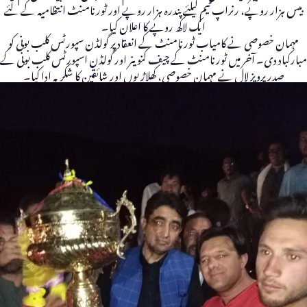
بیس ہزار روپے، رنراپ ٹیم کیلئے پندرہ ہزار روپے اور ٹورنامنٹ انتظامیہ کے لئے
ایک لاکھ روپے کا اعلان کیا۔
مہمان خصوصی نے کامیاب ٹورنامنٹ کے انعقاد پر گولڈن سپورٹس کلب بونی کو
مبارکباد دی۔ آخر میں ٹورنامنٹ کے چیف کنوینر اور گولڈن اسپورٹس کلب بونی کے
صدر پرویز لال نے مہمان خصوصی، کھلاڑیوں اور شائقین کا شکریہ ادا کیا۔