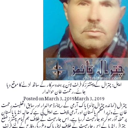
اپیل: چترال کے پینشنرزکو فرنٹ لائن پر ہندوسرکار کے ساتھ لڑنے کا موقع دیا
جائے..رحمت خان حوالدار
Posted on
March 3, 2019
March 3, 2019
چترال (نمائندہ چترال ٹائمز) پاک آرمی کے ریٹائرڈ حوالدار اور سابق اتھلیٹ رحمت
خان نے وزیر اعظم پاکستان اور آرمی چیف سے اپیل کی ہے کہ حالیہ انڈیا پاکستان
پر حملہ آؤر ہوکر جو جارحیت کررہا ہے، اس جارحیت کے خلاف ہم تمام پنشنرز ضلع
چترال انڈیا کے اس جارحیت کے خلاف اپنی پاک وطن کی دفاع کے لئے فرنٹ