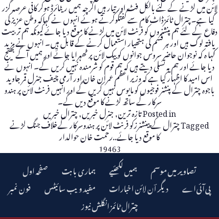
لائن میں لڑنے کے لئے بالکل فٹ اور تیار ہیں اگرچہ ہمیں ریٹائرڈ ہوکر کافی عرصہ گزر
گیا ہے۔چترال ٹائمزڈاٹ کام سے گفتگوکرتے ہوئے انہوں نے کہاکہ وطن عزیز کی
دفاع کے لئے ہم پنشنروں کو فرنٹ لائن میں لڑنے کا موقع دیا جائے کیونکہ ہم تربیت
یافتہ لوگ ہیں اور ہر قسم کی ہتھیار استعمال کرنے کے قابل ہیں۔ انہوں نے مزید
کہا ہ کہ نوجوان حاضر سروس جوانوں کو بیک لائن پر ٹھہرایا جائے اور ہمیں آگے بھیج
دیا جائے اور ہم یہ تسلی دیتے ہیں کہ ہم قوم کو شرمندہ نہیں کریں گے۔ انہوں نے
اس امید کا اظہار کیا ہے کہ وزیر اعظم عمران خان اور آرمی چیف جنرل قمر جاوید
باجوہ چترال کے پنشنر فوجیوں کو مایوس نہیں کریں گے اور انہیں فرنٹ لائن پر ہندو
سرکار کے ساتھ لڑنے کا موقع دیں گے۔
Posted in
تازہ ترین
,
جنرل خبریں
,
چترال خبریں
Tagged
چترال کے پینشنرزکو فرنٹ لائن پر ہندوسرکار کےخلاف جنگ لڑنے
کا موقع دیا جائے..رحمت خان حوالدار
19463
تصاویر میں موسم
ہمیں لکھئیے
ہماری بابت
صفحہ اول
دیگر اؔن لائن اخبارات
مفید ویب سائیٹس
فون نمبر
چترال ٹائمز انگلش نیوز