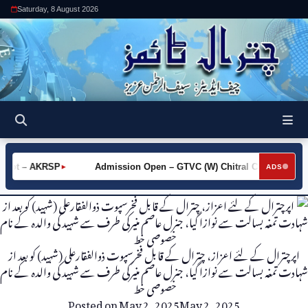
Saturday, 8 August 2026
Khot – AKRSP
Admission Open – GTVC (W) Chitral City
Re
►
►
ADS
اپرچترال کے لئے اعزاز، چترال کے قابل فخرسپوت ذوالفقارعلی (شہید) کو بعد از
شہادت تمغہ بسالت سے نوازا گیا، جنرل عاصم منیرکی طرف سے شہید کی والدہ کے نام
خصوصی خط
Posted on
May 2, 2025
May 2, 2025