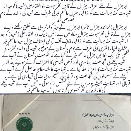
اپرچترال کے لئے اعزاز، چترال کے قابل فخرسپوت ذوالفقارعلی (شہید) کو بعد از
شہادت تمغہ بسالت سے نوازا گیا، جنرل عاصم منیرکی طرف سے شہید کی والدہ کے نام
خصوصی خط
اپر چترال ( نمائندہ چترال ٹائمز ) اپرچترال کے ہیڈ کوارٹر بونی سے تعلق رکھنے والے
چترال کے قابل فخرسپوت چترال سکاوٹس کے لانس نائیک ذوالفقار علی (شہید) کو بعد
از شہادت تمغہ بسالت سے نوازا گیا، چیف آف آرمی اسٹاف جنرل سید عاصم منیر
نشان امتیاز (ملٹری) کی طرف سے یوم پاکستان کے موقع پر شہید کی والدہ محترمہ کو
لکھی گئی ایک خط میں جنرل عاصم منیر نے کہاہے کہ حکومت پاکستان نے آپ کے
شہید بیٹے کی شجاعت، بہادری اور فرض شناسی کا اعتراف کرتے ہوئے بعد از
شہادت تمغہ بسالت کا اعزاز عطا کیا ہے۔ شہادت کا بلندمقام حاصل کرکے آپ کے
بیٹے نے مسلمانوں کی شجاعت اور قربانی کی عظیم روایات کی آبیاری کی ہے۔ یہ
قربانی اور شہادت ہمیشہ دوسروں کے لئے مشعل راہ ہوگی۔ ’’میں آپ کے شہید بیٹے
کی کارکردگی پر فخر محسوس کرتا ہوں‘‘۔ سید عاصم منیر