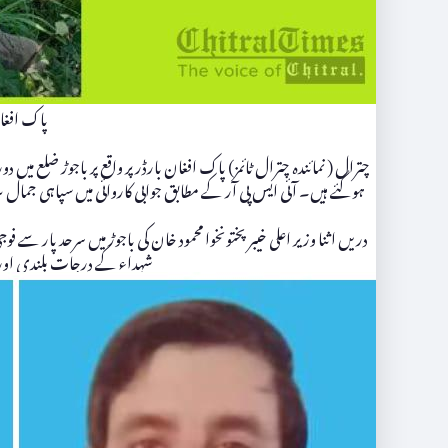
پاک افغا
چترال ( نمائندہ چترال ٹائمز) پاک افغان بارڈر پر واقع پر باجوڑ ضلع 
ہوگئے ہیں۔ آئی ایس پی آر کے مطابق جوابی کاروائی میں سپاہی جم
دریں اثنا وزیر اعلی خیبر پختونخوا محمود خان کی باجوڑ میں سرحد پار س
شہداء کے درجات بلندی اور 