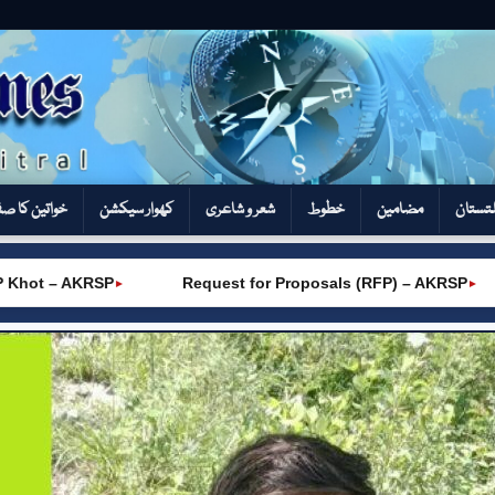
تستان
مضامین
خطوط
شعر و شاعری
کھوار سیکشن‎
خواتین کا ص
ot – AKRSP
Request for Proposals (RFP) – AKRSP
►
►