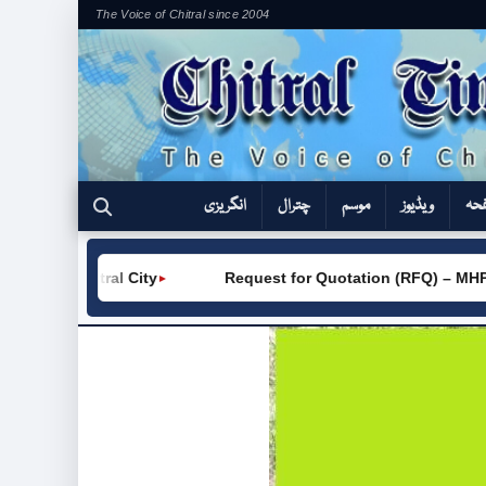
The Voice of Chitral since 2004
فحہ
ویڈیوز
موسم
چترال
انگریزی
(W) Chitral City
Request for Quotation (RFQ) – MHP Kh
►