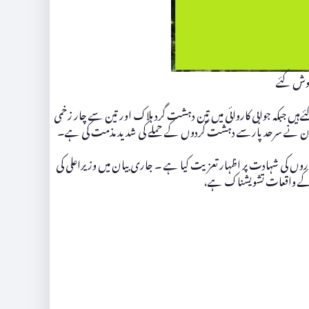
نوش کئے
ےہیں جبکہ جوابی کاروائی میں تین دہشت گرد ہلاک اور تین سے چار زخمی
 پاکستان نے سرحد پارسے دہشت گردوں کے حملے کی شدید مذمت کی ہے۔
ہلکاروں کی شہادت پر اظہار تعزیت کیا ہے ۔ جاری بیان میں وزیراعلی کی
ح کے واقعات تشویشناک ہے،