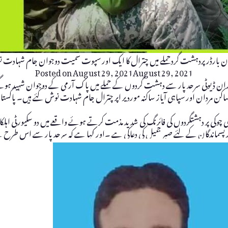
ن بارڈر پردہشت گردحملے میں چترال کا ایک اور سپوت سمیت دوجوان جام شہادت 
Posted on
August 29, 2021
August 29, 2021
میں دوران ڈیوٹی سرحد پار سے دہشت گردوں کے حملے میں پاک آرمی کے دوجوان شہید ہوگئ
ال ساکن مردان اور سپاہی آیاز ساکنہ موردیر اپر چترال جام شہادت نوش کئے ہیں۔
ے فوجی چوکی پر دہشتگردوں کی فائرنگ کی شدید مذمت کرتے ہوئے واقعے میں دو سکیورٹی ا
پسماندگان کے لئے صبر جمیل کی دعاکی ہے ۔اور کہا ہے کہ سرحد پار سے اس طر