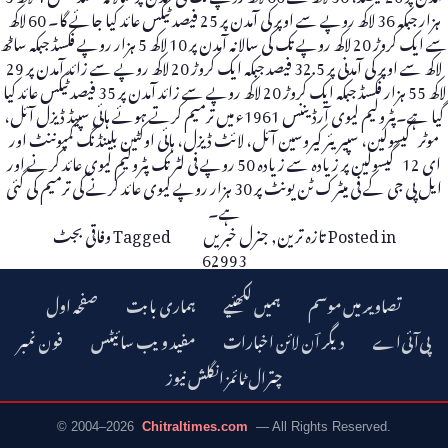
ہزار جبکہ 36 لاکھ روپے سے اوپر کی آمدن پر 25 فیصد ٹیکس عائد کیا جائے گا۔ 60 لاکھ
سے ایک کروڑ 20 لاکھ روپے تک کی سالانہ آمدن پر 10 لاکھ 5 ہزار روپے فکسڈ جبکہ ساٹھ
لاکھ سے اوپر کی آمدنی پر 32.5 فیصد جبکہ ایک کروڑ 20 لاکھ روپے سے زائد آمدن پر 29
لاکھ 55 ہزار فکسڈ جبکہ ایک کروڑ 20 لاکھ روپے سے زائد آمدن پر 35 فیصد ٹیکس عائد کیا
گیا ہے۔پٹرولیم لیوی آرڈیننس 1961ء میں ترمیم کرتے ہوئے ہائی سپیڈ ڈیزل آئل،
موٹر گیسولین، سپیریئر کیروسین آئل، لائٹ ڈیزل، ہائی اوکٹین بلینڈنگ کمپوننٹ اور
ای 12 گیسولین پر زیادہ سے زیادہ 50 روپے فی لٹر تک پٹرولیم لیوی عائد کرنے اور
ایل پی جی کے فی میٹرک ٹن یونٹ پر 30 ہزار روپے لیوی عائد کرنے کی ترمیم کی گئی
ہے۔
Posted in
تازہ ترین
,
جنرل خبریں
Tagged
وفاقی بجٹ
62993
تصاویر میں موسم
ہمیں لکھئیے
ہماری بابت
صفحہ اول
دیگر اؔن لائن اخبارات
مفید ویب سائیٹس
فون نمبر
چترال ٹائمز انگلش نیوز
© 2004–2026
Chitraltimes.com
— All Rights Reserved.