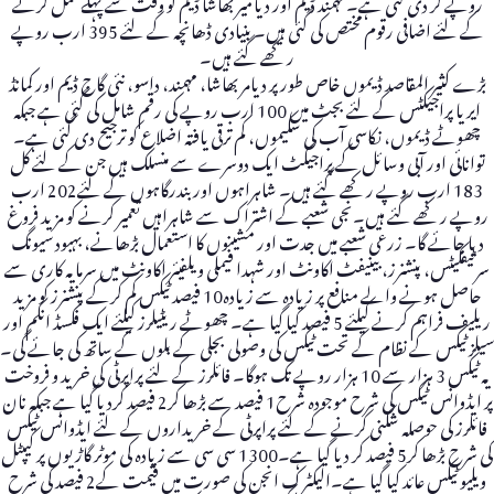
روپے کر دی گئی ہے۔مہمند ڈیم اور دیامیر بھاشا ڈیم کو وقت سے پہلے مکمل کرنے
کے لئے اضافی رقوم مختص کی گئی ہیں۔ بنیادی ڈھانچہ کے لئے 395 ارب روپے
رکھے گئے ہیں۔
بڑے کثیر المقاصد ڈیموں خاص طور پر دیامر بھاشا، مہمند، داسو، نئی گاج ڈیم اور کمانڈ
ایریا پراجیکٹس کے لئے بجٹ میں 100 ارب روپے کی رقم شامل کی گئی ہے جبکہ
چھوٹے ڈیموں، نکاسی آب کی سکیموں، کم ترقی یافتہ اضلاع کو ترجیح دی گئی ہے۔
توانائی اور آبی وسائل کے پراجیکٹ ایک دوسرے سے منسلک ہیں جن کے لئے کل
183 ارب روپے رکھے گئے ہیں۔ شاہراہوں اور بندرگاہوں کے لئے202 ارب
روپے رکھے گئے ہیں۔نجی شعبے کے اشتراک سے شاہراہیں تعمیر کرنے کو مزید فروغ
دیا جائے گا۔ زرعی شعبے میں جدت اور مشینوں کا استعمال بڑھانے، بہبود سیونگ
سرٹیفکیٹس، پنشنرز، بینیفٹ اکاونٹ اور شہدا فیملی ویلفیئر اکاونٹ میں سرمایہ کاری سے
حاصل ہونے والے منافع پر زیادہ سے زیادہ10 فیصد ٹیکس کم کرکے پنشنرز کو مزید
ریلیف فراہم کرنے کیلئے 5 فیصد کیا گیا ہے۔ چھوٹے ریٹیلرز کیلئے ایک فکسڈ انکم اور
سیلز ٹیکس کے نظام کے تحت ٹیکس کی وصولی بجلی کے بلوں کے ساتھ کی جائے گی۔
یہ ٹیکس 3 ہزار سے 10 ہزار روپے تک ہوگا۔ فائلرز کے لئے پراپرٹی کی خرید و فروخت
پر ایڈوانس ٹیکس کی شرح موجودہ شرح1 فیصد سے بڑھا کر2 فیصد کردیا گیا ہے جبکہ نان
فائلرز کی حوصلہ شکنی کرنے کے لئے پراپرٹی کے خریداروں کے لئے ایڈوانس ٹیکس
کی شرح بڑھا کر5 فیصد کر دیا گیا ہے۔1300 سی سی سے زیادہ کی موٹر گاڑیوں پر کیپٹل
ویلیو ٹیکس عائد کیا گیا ہے۔الیکٹرک انجن کی صورت میں قیمت کے2 فیصد کی شرح