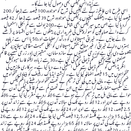
سے ایڈوانس ٹیکس بھی وصول کیا جائے گا۔
اسی طرح نان فائلرز کے لئے ٹیکس کی شرح کو موجودہ 100 فیصد سے بڑھا کر 200
فیصد کیا گیاہے۔ بینکنگ کمپنیوں پرٹیکس کی موجودہ شرح 39 فیصد سے بڑھا کر 42 فیصد
کردیا گیا ہے جس میں سپر ٹیکس بھی شامل ہے۔200 یونٹ سے کم بجلی استعمال
کرنے والے صارفین کو سولر پینل کی خریداری پر بینکوں سے آسان اقساط پر قرضے
دلائے جائیں گے۔ خیراتی ہسپتالوں کو درآمد/ عطیات اور50 یا اس سے زیادہ
بستروں والے خیراتی/ غیر منافع بخش ہسپتالوں کو بجلی سمیت مقامی سپلائیز پر مکمل
چھوٹ دی گئی ہے۔زرعی صنعتوں کے سازوسامان، مشینری اور زرعی شعبے پر قائم
صنعتوں کیلئے بھی کسٹم ڈیوٹی ختم کی گئی ہے۔30 سے زیادہ ایکٹو فارما سیوٹیکل
انگریڈینٹس کو کسٹم ڈیوٹی سے مکمل استثنی دے دیا گیا ہے۔ سرکاری ملازمین کی
تنخواہوں میں 15 فیصد اضافہ کیا گیا ہے۔ گزشتہ ایڈہاک ریلیف کو بنیادی تنخواہ میں
ضم کیا گیا ہے۔ مالی بل میں کی گئی ترمیم کے تحت تنخواہ دار طبقے پر انکم ٹیکس کے
نئے سلیب متعارف کرائے گئے ہیں جن کے تحت کم سے کم قابل ٹیکس آمدن کے
حوالے سے مالی بل میں ترمیم کرتے ہوئے اسے 6 لاکھ روپے مقرر کیا گیا ہے۔ 6لاکھ
روپے سے اوپر اور 12 لاکھ روپے تک کی سالانہ آمدن پر 6 لاکھ روپے سے زائد آمدن پر
2.5 فیصد، 12 لاکھ روپے سے اوپر اور 24 لاکھ روپے تک کی آمدن پر 12 لاکھ روپے کی
آمدنی پر 15 ہزار روپے فکسڈ اور 12.5 فیصد ٹیکس لیا جائے گا۔ 24 لاکھ روپے سے 26
لاکھ روپے تک کی آمدن پر سالانہ 1 لاکھ 65 ہزار روپے فکسڈ جبکہ 24 لاکھ روپے سے زائد
آمدن پر 20 فیصد، 36 لاکھ سے 60 لاکھ روپے تک کی آمدن پر سالانہ فکسڈ ٹیکس 4 لاکھ 5