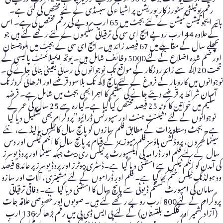
رقم یوٹیلٹی سٹورز کارپوریشن پر اشیا ء کی سبسڈی کے لئے مختص کی گئی ہے۔
ہائیر ایجوکیشن کمیشن کے لئے بجٹ میں 65 ارب روپے کی رقم مختص کی ہے۔ اس
کے علاوہ 44 ارب روپے ایچ ای سی کی ترقیاتی سکیموں کے لئے رکھے گئے ہیں جو
پچھلے سال کے مقابلے میں 67 فیصد زائد ہیں۔ ایچ ای سی کے بجٹ میں بلوچستان
اور ضم شدہ اضلاع کے لئے5000 وظائف شامل ہیں۔ یوتھ ایمپلائمنٹ پالیسی کے
تحت 20 لاکھ سے زائد روزگار کے مواقع تک نوجوانوں کی رسائی یقینی بنائی جائے گی۔
نوجوانوں میں کاروبار کے فروغ کے لئے پانچ لاکھ تک بلا سود قرضے اور اڑھائی کروڑ تک
آسان شرائط پر قرضے دیئے جانے کی سکیم کا اجرا بھی بجٹ میں شامل ہے۔ قرضہ
سکیم میں خواتین کا کوٹہ 25 فیصد مختص کیا گیا ہے۔گیارہ سے 25 سال کی عمر کے
نوجوانوں کے لئے ”ٹیلنٹ ہنٹ اور سپورٹس ڈرائیو”پروگرام بھی تشکیل دیا گیا
ہے۔ بجٹ دستاویزات کے مطابق فلم سازوں کو پانچ سال کا ٹیکس ہالیڈے، نئے
سینما گھروں، پروڈکشن ہاؤسز فلم میوزیمز کے قیام پر پانچ سال کا انکم ٹیکس اور دس
سال کے لئے فلم اور ڈرامہ کی ایکسپورٹ پر ٹیکس ری بیٹ جبکہ سینما اور پروڈیوسرز
کی آمدن کو انکم ٹیکس سے استثنی دیا گیا ہے۔ڈسٹری بیوٹرز اور پروڈیوسرز پر عائد8 فیصد
ود ہولڈنگ ٹیکس ختم کیا گیا ہے۔ فلم اور ڈراموں کے لئے مشینری، آلات اور سازو
سامان کی امپورٹ کسٹم ڈیوٹی سے پانچ سال کا استثنی دیا گیا ہے۔ وفاقی ترقیاتی
پروگرام کے لئے800 ارب روپے رکھے گئے ہیں۔ صوبوں اور خصوصی علاقہ جات
(آزاد کشمیر اور گلگت بلتستان) کے لئے پی ایس ڈی پی میں رقم بڑھا کر 136 ارب