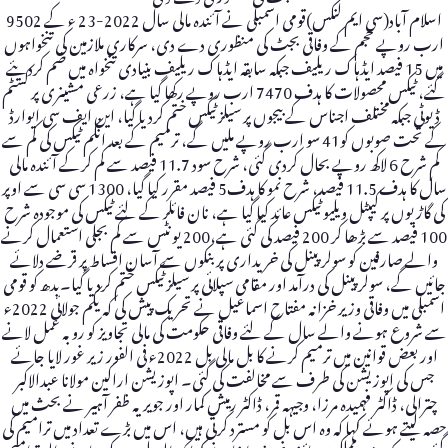
اسلام آباد(سی ایم لنکس)قومی اسمبلی نے آئندہ مالی سال 2022-23 ء کے 9502
ارب روپے حجم کے وفاقی بجٹ کی منظوری دے دی، سرکاری ملازمین کی تنخواہوں
میں 15 فیصد ایڈہاک ریلیف جبکہ سابقہ ایڈہاک ریلیف بنیادی تنخواہ میں ضم کردیئے
گئے، ٹیکس محصولات کا ہدف 7470 ارب روپے رکھا گیا ہے، زرعی مشینری پر کسٹم
ڈیوٹی جبکہ مختلف اجناس کے بیجوں پر سیلز ٹیکس ختم کردیا گیا، این ایف سی ایوارڈ
کے تحت صوبوں کو41 سو ارب روپے ملیں گے، ترمیم کے بعد انکم ٹیکس کی کم سے
کم شرح 6 لاکھ روپے بحال کردی گئی، شرح سود 11.7 فیصد سے کم کرکے آئندہ مالی
سال کا ہدف 11.5 فیصد، شرح نمو کا ہدف5 فیصد مقرر کیا گیا، 1300 سی سی سے اوپر
کی گاڑیوں پر کیپٹل ویلیو ٹیکس عائد کیا گیا ہے، نان فائلر کے لئے ٹیکس کی موجودہ شرح
100 فیصد سے بڑھا کر 200 فیصد کی گئی ہے،200 یونٹس سے کم بجلی استعمال کرنے
والے صارفین کو سولر پینل کی خریداری پر بنکوں سے آسان اقساط پر قرضے دلائے
جائیں گے، سولر پینل کی درآمد اور مقامی سپلائی پر سیلز ٹیکس ختم کردیا گیا۔بدھ کو قومی
اسمبلی میں وفاقی وزیر خزانہ مفتاح اسماعیل نے تحریک پیش کی کہ یکم جولائی 2022ء
سے شروع ہونے والے سال کے لئے وفاقی حکومت کی مالی تجاویز کو روبہ عمل لانے
اور بعض قوانین میں ترمیم کرنے کا بل مالی بل 2022ء فی الفور زیر غور لایا جائے
جس کی اپوزیشن کی طرف سے مخالفت کی گئی۔ اپوزیشن اراکین مولانا عبدالاکبر
چترالی، ڈاکٹر فہمیدہ مرزا، وجیہہ قمر، ڈاکٹر رمیش کمار اور جویریہ ظفر آہیر نے بحث میں
حصہ لیتے ہوئے کہا کہ وہ اس بل کو مسترد کرتی ہیں، اس میں بڑے تعداد میں ترامیم کی