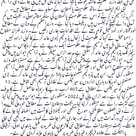
گئی ہیں جبکہ وزیر مملکت عائشہ غوث پاشا نے کہا کہ مالی بل میں کی جانے والی ترامیم
آئی ایم ایف کے ساتھ حکومت پاکستان کے معاہدے کے مطابق ہیں۔
اگر یہ ترامیم نہ کرتے تو اس سے حکومت پاکستان کی ساکھ متاثر ہوتی۔ بجٹ میں کم
آمدنی والے طبقے کو ٹیکسوں میں ریلیف دیا گیا ہے۔ وزیراعظم کے ویڑن کے مطابق
خودمختار اور خودکفیل قوم بننے کے لئے اقدامات جاری رکھیں گے۔ وزیر خزانہ مفتاح
اسماعیل نے کہا کہ حکومت فی الحال پٹرولیم لیوی عائد کرنے کا کوئی ارادہ نہیں
رکھتی۔ مالی بل میں ترمیم کے بعد حکومت ایک روپے سے لے کر پچاس روپے فی
لیٹر تک پٹرولیم لیوی عائد کر سکتی ہے۔بعد ازاں سپیکر نے یہ ترامیم ایوان میں پیش
کیں۔ اپوزیشن کی جانب سے پیش کی گئی ترامیم کثرت رائے سے مسترد جبکہ وزیر
خزانہ مفتاح اسماعیل اور حکومتی اراکین کی جانب سے پیش کی گئی بعض ترامیم
منظور کرلی گئیں، ان میں پٹرولیم مصنوعات پر 50 روپے تک لیوی عائد کرنے، بڑی
صنعتوں اور کاروباری اداروں پر سپر ٹیکس کے نفاذ کی ترمیم بھی شامل ہے، 13
صنعتوں کو سپر ٹیکس کے اطلاق سے 465 ارب روپے کا ریونیو حاصل کرنے کا ہدف
مقرر کیا گیا ہے۔بعد ازاں مالی بل 2022ء منظوری کے لئے ایوان میں پیش کیا گیا
جسے کثرت رائے سے منظور کرلیا گیا۔ بجٹ دستاویزات کے مطابق خوردنی تیل پیدا
کرنے والی فصلوں مثلا مکئی، سورج مکھی اور کینولا کی کاشت میں اضافہ کیا جائے گا
تاکہ زرعی درآمدات میں کمی آئے اور جاری اخراجات کے خسارے میں بھی کمی لائی
جاسکے۔ بجٹ دستاویزات کے مطابق نئی گاڑیوں کی خرید پر مکمل پابندی ہوگی، ترقیاتی
پراجیکٹ کے علاوہ فرنیچر وغیرہ کی خرید پر مکمل پابندی عائد کردی گئی ہے۔