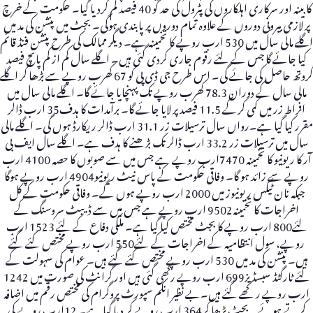
کابینہ اور سرکاری اہلکاروں کی پٹرول کی حد کو 40 فیصد کم کردیا گیا۔ حکومت کے خرچ
پر لازمی بیرونی دوروں کے علاوہ تمام دوروں پر پابندی ہوگی۔ بجٹ میں پنشن کی مد میں
اگلے مالی سال میں 530 ارب روپے کا تخمینہ ہے۔ دیگر ممالک کی طرح پنشن فنڈ قائم
کیا جائے گا جس کے لئے رقوم جاری کردی گئی ہیں۔ اگلے سال کم از کم پانچ فیصد
گروتھ حاصل کی جائے گی۔ اس طرح جی ڈی پی کو 67 کھرب روپے سے بڑھا کر اگلے
مالی سال کے دوران 78.3 کھرب روپے تک پہنچایا جائے گا۔ اگلے مالی سال میں
افراط زر میں کمی کرکے 11.5 فیصد پر لایا جائے گا۔ برآمدات کا ہدف35 ارب ڈالر
مقرر کیا گیا ہے۔رواں سال ترسیلات زر 31.1 ارب ڈالر ریکارڈ ہوں گی۔ اگلے مالی
سال میں ترسیلات زر 33.2 ارب ڈالر تک بڑھنے کا ہدف ہے۔ اگلے سال ایف بی
آر کا ریونیو کا تخمینہ 7470ارب روپے ہے جس میں سے صوبوں کا حصہ 4100 ارب
روپے سے زائد ہو گا۔ وفاقی حکومت کے پاس نیٹ ریونیو4904 ارب روپے ہوگا
جبکہ نان ٹیکس ریونیوز میں 2000 ارب روپے ہوں گے۔ وفاقی حکومت کے کل
اخراجات کا تخمینہ9502 ارب روپے ہے جس میں سے ڈیبٹ سروسنگ کے
لئے800 ارب روپے کا بجٹ مختص کیا گیا ہے۔ ملکی دفاع کے لئے 1523 ارب
روپے، سول انتظامیہ کے اخراجات کے لئے550 ارب روپے مختص کئے گئے
ہیں۔ پنشن کی مد میں 530 ارب روپے مختص کئے گئے ہیں۔ عوام کی سہولت کے
لئے ٹارگٹڈ سبسڈیز699 ارب روپے رکھی گئی ہیں اور گرانٹ کی صورت میں 1242
ارب روپے رکھے گئے ہیں۔بے نظیر انکم سپورٹ پروگرام کی مختص رقم میں اضافہ
کرتے ہوئے یہ بجٹ بڑھا کر364 ارب روپے کر دیا گیا ہے۔ 12ارب روپے کی