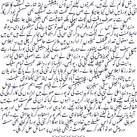
درشل قائم کئے گئے ہیں، بھرتیوں کیلئے آن لائن اپلیکیشن اینڈ شارٹ لسٹنگ کا نظام
آئی ٹی بورڈ میں فعال کیا جاچکا ہے جس کے تحت شارٹ لسٹنگ بھی سسٹم خود کریگا،
جس سے نہ صرف وقت کی بچت ہوگی بلکہ شفافیت بھی یقینی بنائی جا سکے گی۔
وزیراعلیٰ نے اس سسٹم کو دیگر تمام محکموں تک توسیع دینے کی منظوری دی۔یوتھ
ایمپلائمنٹ پروگرام کے تحت دس ہزار آئی سی ٹی گریجویٹس تیار کئے گئے ہیں جن میں
سے معقول تعداد مختلف کمپنیوں / اداروں میں ملازمت حاصل کر چکی ہیں۔ اجلاس
میں سیف سٹی پراجیکٹ پشاور کے دیرینہ منصوبے کی فیزیبلیٹی آئی ٹی بورڈکے ذریعے
مکمل کرنے کی تجویز پیش کی گئی۔ وزیراعلیٰ نے اس تجویز سے اصولی اتفاق کیااور
ہدایت کی کہ حتمی فیصلے کیلئے آئی ٹی ، پولیس، ایکسائز اور داخلہ سمیت تمام سٹیک
ہولڈرز کا اجلاس طلب کیا جائے۔اجلاس کو بتایا گیا کہ آئی ٹی بورڈ کے پانچ سالہ پلان
میں پشاور ڈیجیٹل کمپلیکس ، ایبٹ آباد آئی ٹی پارک اینڈ منی ٹیکنالوجی سٹیٹ،
پاکستان ڈیجیٹل سٹی، سیٹیزن فیسیلیٹیشن سنٹرز کے قیام جیسے اہم منصوبے شامل
ہیں۔وزیراعلیٰ نے آئی ٹی بورڈ کو ہدایت کی کہ پورے صوبے میں اداروں کی کارکردگی کی
مانیٹرنگ کیلئے قابل عمل پلان تیار کریں۔ انہوں نے کہا کہ ان کی حکومت صوبے میں
شفافیت یقینی بنانے ، کارکردگی کا جائزہ لینے، جوابدہی اور احتساب کے عمل اور جدید
آئیڈیاز کے فروغ کیلئے انفارمیشن ٹیکنالوجی سے بھرپور استفادہ کرنا چاہتی ہے۔تمام
صوبائی محکموں کو اس سلسلے میں تعاون یقینی بنانا ہوگا اگر آئی ٹی بورڈ کو کوئی بھی مسئلہ
درپیش ہو تو آگاہ کرے حکومت ترجیحی بنیادوں پر مسائل حل کریگی۔
<><><><><><>