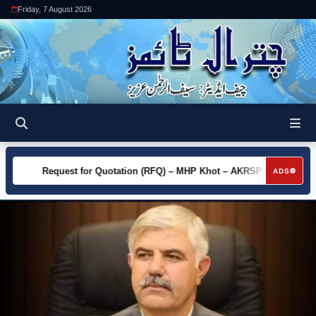
Friday, 7 August 2026
Request for Quotation (RFQ) – MHP Khot – AKRSP
Reque
►
►
ADS