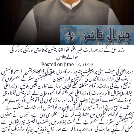
وزیراعلیٰ کے زیر صدارت خیبرپختونخوا انفارمیشن ٹیکنالوجی بورڈ کی کارکردگی
حوالےجلاس
Posted on
June 13, 2019
وزیراعلیٰ کی سیف سٹی پراجیکٹ پشاور ، سرکاردی دفاتر کی ڈیجیٹائزیشن ،اسلحہ لائسنس
، ایف آئی آرز/ روزنامچوں کی آٹومیشن اور سیٹیزن فیسیلیٹیشن سنٹرکے منصوبوں کو
ترجیح دینے کی ہدایت، تمام متعلقہ محکمے آئی ٹی بورڈ سے تعاون یقینی بنائیں، وزیراعلیٰ
پشاور(چترال ٹائمزرپورٹ )‌ وزیراعلیٰ خیبرپختونخوا محمود خان نے انفارمیشن ٹیکنالوجی
بورڈ کے منصوبے اطلاع (ایف آئی آرز اور روزنامچوں کی آٹومیشن )کو صوبے بھر
تک توسیع دینے اور آسامیوں کیلئے آن لائن درخواستوں اور شارٹ لسٹنگ کے
منصوبے کو تمام محکموں میں متعارف کرنے کی منظوری دی ہے، انہوں نے سیٹیزن
فیسیلیٹیشن سنٹرز کے منصوبے کے تحت پشاور میں پائلٹ پراجیکٹ تیز رفتاری سے
مکمل کرنے کی ہدایت کی اور عندیہ دیا کہ اسے بعد ازاں ڈویژنل ہیڈکوارٹرز تک توسیع