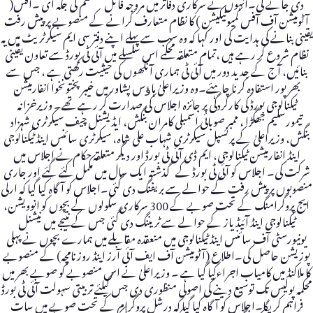
دی جائے گی۔انہوں نے سرکاری دفاتر میں مروجہ فائل سسٹم کی جگہ ای ۔آفس(
آٹومیشن آف آفس کمیونیکیشن ) کا نظام متعارف کرانے کے منصوبے پر پیش رفت
یقینی بنانے کی ہدایت کی اور کہا کہ وہ سب سے پہلے اپنے دفتر سی ایم سیکرٹریٹ میں یہ
نظام شروع کر رہے ہیں ،تمام متعلقہ محکمے اس سلسلے میں آئی ٹی بورڈ سے تعاون یقینی
بنائیں، آج کے جدید دور میں آئی ٹی ہماری آنکھوں کی حیثیت رکھتی ہے ، جس سے
بھرپور استفادہ کرنا چاہئے۔وہ وزیراعلیٰ ہاﺅس پشاور میں خیبرپختونخوا انفارمیشن
ٹیکنالوجی بورڈ کی کارکردگی پر جائزہ اجلاس کی صدارت کر رہے تھے۔ وزیرخزانہ
تیمورسلیم جھگڑا ، ممبر صوبائی اسمبلی کامران بنگش، ایڈیشنل چیف سیکرٹری شہزاد
بنگش، وزیراعلیٰ کے پرنسپل سیکرٹری شہاب علی شاہ، سیکرٹری سائنس اینڈ ٹیکنالوجی
اینڈ انفارمیشن ٹیکنالوجی، ایم ڈی آئی ٹی بورڈ اور دیگر متعلقہ حکام نے اجلاس میں
شرکت کی۔ اجلاس کو آئی ٹی بورڈ کے گذشتہ ایک سال میں مکمل کئے گئے اور جاری
منصوبوں پر پیش رفت کے حوالے سے بریفنگ دی گئی۔اجلاس کو آگاہ کیا گیا کہ ارلی
ایج پروگرامنگ کے تحت صوبے کے 300 سرکاری سکولوں کے بچوں کو انوویشن،
ٹیکنالوجی اینڈ آئیڈیاز کے حوالے سے ٹریننگ دی گئی جس کے نتیجے میں نیشنل
یونیورسٹی آف سائنس اینڈ ٹیکنالوجی میں منعقدہ مقابلے میں ہمارے بچوں نے پہلی
پوزیشن حاصل کی۔اطلاع (آٹومیشن آف ایف آئی آرز اینڈ روزنامچہ) کے منصوبے
کا ملاکنڈ میں کامیاب اجراءکیا گیا ہے ۔ وزیراعلیٰ نے اس منصوبے کو صوبے بھر میں
محکمہ پولیس تک توسیع دینے کی اصولی منظوری دی جس کیلئے تربیتی سہولت آئی ٹی بورڈ
فراہم کریگا۔اجلاس کو آگاہ کیا گیا کہ درشل پروگرام کے تحت صوبے میں سات