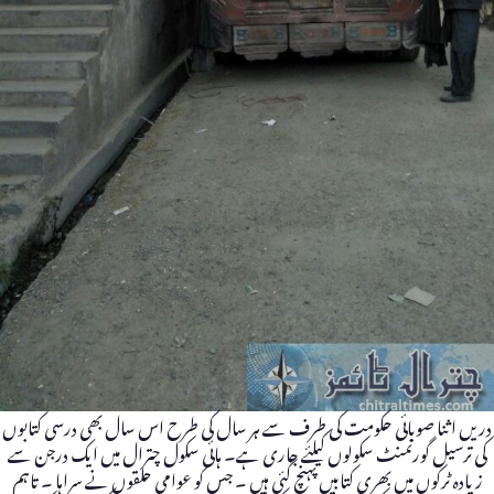
دریں اثنا صوبائی حکومت کی طرف سے ہر سال کی طرح اس سال بھی درسی کتابوں
کی ترسیل گورنمنٹ سکولوں کیلئے جاری ہے۔ ہائی سکول چترال میں ایک درجن سے
زیادہ ٹرکوں میں بھری کتابیں پہنچ گئی ہیں ۔ جس کو عوامی حلقوں نے سراہا ۔ تاہم