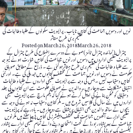
نویں اور دسویں جماعت کی کتابیں نایاب ، پرائیویٹ سکولوں کے طلبا وطالبات کی
تعلیم بری طرح متاثر
Posted on
March 26, 2018
March 26, 2018
چترال ( نمائندہ چترال ٹائمز )صوبے کے دوسرے اضلاع کی طرح چترال کے
پرائیویٹ تعلیمی اداروں میں دسویں اور نویں جماعت کی کتابیں شارٹ ہونے کیو جہ
سے طلبا و طالبات کی تعلیم بری طرح متاثرہوگئی ہے ۔ ذرائع کے مطابق صوبائی
حکومت نے دسویں اور نویں جماعت کے مختلف کتابوں میں تبدیلی کی ہے۔ اورنئی
کتابیں دستیاب نہیں ۔جس کی وجہ سے پرائیویٹ تعلیمی اداروں کے طلبا و طالبات
انتہائی مشکلات سے دوچار ہیں۔ والدین نے صوبائی حکومت سے ان کتابوں کی جلد
دستیابی کو ممکن بنانے کی اپیل کرتے ہوئے کہا کہ یکم مارچ سے پرائیویٹ تعلیمی
اداروں میں نئے سال کی کلاسیں شروع ہیں ۔ مگر کتابین دستیاب نہ ہونے کی وجہ سے
بچوں کے ساتھ والدین بھی انتہائی پریشانی سے دوچار ہیں۔ یادرہے کہ پرائیویٹ
تعلیمی ادارے آٹھویں جماعت تک مختلف پبلیشرز کی کتابیں پڑھاسکتے ہیں مگر نویں
جماعت کے بعد پشاور بورڈ کے تحت امتحان دینے والے تمام تعلیمی ادارے پشاور
ٹیکسٹ بک بورڈ کی کتابیں ہی پڑھاتے ہیں ۔ مگر پشاور بورڈ سے تاحال نئی کتابیں عام