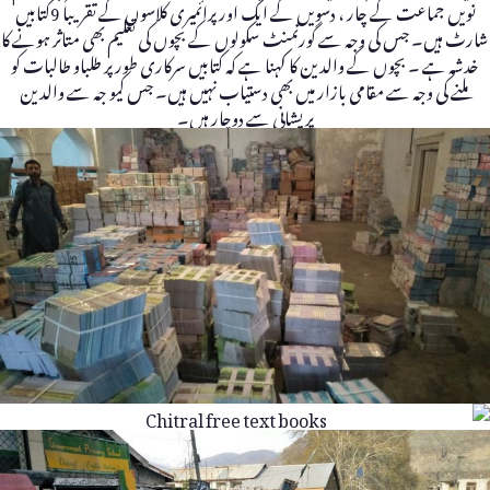
نویں جماعت کے چار ، دسویں کے ایک اور پرائمیری کلاسوں کے تقریبا 9کتابیں
شارٹ ہیں۔ جس کی وجہ سے گورنمنٹ سکولوں کے بچوں کی تعلیم بھی متاثر ہونے کا
خدشہ ہے ۔ بچوں کے والدین کا کہنا ہے کہ کتابیں سرکاری طور پر طلباو طالبات کو
ملنے کی وجہ سے مقامی بازار میں بھی دستیاب نہیں ہیں۔ جس کیو جہ سے والدین
پریشانی سے دوچار ہیں۔