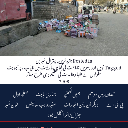
Posted in
تازہ ترین
,
چترال خبریں
Tagged
نویں اور دسویں جماعت کی کتابیں مارکیٹ میں نایاب ، پرائیویٹ
سکولوں کے طلبا وطالبات کی تعلیم بری طرح متاثر
7908
تصاویر میں موسم
ہمیں لکھئیے
ہماری بابت
صفحہ اول
دیگر اؔن لائن اخبارات
مفید ویب سائیٹس
فون نمبر
چترال ٹائمز انگلش نیوز