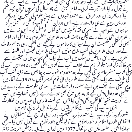
متعددوجوہات میں سے ایک وجہ دورغلامی بھی تھا جس کو کہ آپ کے آپ کے آباء
نے قبول نہ کیاااورہجرت کر لی۔ امام خمینی نے چھ سال کی عمر میں قرآن مجید ختم
کیااورپھرایران اور عراق کے متعدد شہروں سے دینی علوم کی تکمیل کی اور پھر
تدریس دین سے ہی وابسطہ رہے۔اس دوران ’’قم‘‘آپ کا علمی و تحقیقی مرکز
رہاجہاں سے آپ نے اسلامی فقہ وفلسفہ میں فن کمال حاصل کیا۔اس زمانے میں
شاعری بھی کرتے رہے لیکن وفات تک وہ شاعری منظر عام پر نہ آسکی اور امام
خمینی کی علمی شخصیت ان کے سیاسی کارناموں کے پیچھے ہی چھپی رہی ،تاہم وفات
کے بعد ان کی شاعری کی کتب شائع ہوئیں،آپ کی شاعری محبت اور فلسفہ سے
بھری ہے۔حق و باطل کی جنگ میں آپ نے ایک قلم کار سپاہی کی حیثیت سے
جہادکاآغازکیااورسیکولرازم کے خلاف آپ نے کتابیں بھی لکھیں ،1942میں آپ کی
پہلی کتاب منظر عام پر آئی جس کے بعدمتعدد موضوعات پر چالیس سے زائد کتب آپ
کی طرف سے ایک قیمتی تحفے کے طورپرایرانی قوم کو میسر آئیں۔1970کے آغاز میں
امام خمینی نے نجف میں اپنے سلسلہ وارخطبات میں اسلامی حکومت کے بارے میں
تفصیلی خدوخال پیش کیے جو بعد میں شائع بھی ہوتے رہے ،انہیں خطبات میں آپ
نے ’’ولایت فقیہ‘‘کا نظریہ بھی پیش کیا جس سے ملت فارس کی صدیوں کی تھکاوٹ
اتری ۔آپ کی کتب نے کلام اقبال کے ساتھ مل کر ایرانی قوم میں
شعورکوبیدارکیا،آپ نے متعدد بار یہ حقیقت باور کرائی کہ آج کے مسلمانوں نے
اجتماعی طورپراسلام کو بطوراحکام کے تو لیالیکن بطور نظام کے قبول نہیں کیا ۔قلمی
جہادکاابھی یہ سلسلہ چل ہی رہاتھاکہ 1977ء میں ایران کے مایہ نازبطل حریت ڈاکٹر