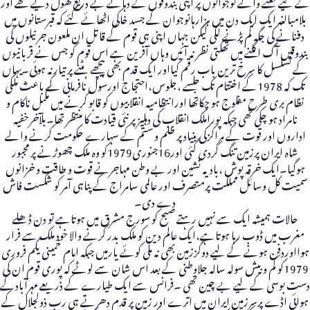
کے لیے نکلنے والے نوجوانوں پر اپنی بندوقوں کے دہانے بے دریغ کھول دیے تھے اور
بلامبالغہ ایک ایک دن میں ہزارہانوجوان کے جسد خاکی اٹھائے گئے کہ قبرستانوں میں
دفنانے کی جگہ کم پڑنے لگی لیکن جہاں اپنی ہی قوم کے قاتل ان ملعون جرنیلوں کی
بندوقیں آگ اگلنے میں تھکتی نظر نہ آئیں وہاں آفرین ہے اس قوم کو جس نے قربانیوں
کے تسلسل کا سرخ ترین باب رقم کیااور ایک قدم بھی پیچھے ہٹنے پر تیارنہ ہوئی۔یہاں
تک کہ 1978کے اختتام تک جلسے ،جلوس،احتجاج اورسول نافرمانی کے باعث ملکی
نظام بری طرح مفلوج ہو چکاتھا اورانتظامیہ انقلابیوں کو قابو کرنے میں مکمل ناکام و
نامراد ہو چکی تھی جبکہ پوراملک انقلاب کی دہلیزپر نئی قیادت کا منتظر تھا۔بلآخرخفیہ
اداروں اور قوت کے مراکزکی بنیاد پر ظلم و ستم کے سہارے حکومت کرنے والے
شاہ ایران پرزمین تنگ کردی گئی اور16جنوری1979کو وہ ملک چھوڑنے پر مجبور
ہوگیا۔ایک خرقہ پوش ،بادیہ نشین اور بے وطن مہاجرنے قوت و طاقت و خزانوں
سمیت کل وسائل مملکت پرمتصرف اور عالمی سامراج کے پناہی آمر کو شکست فاش
دے دی۔
حالات ہمیشہ ایک سے نہیں رہتے صبح کو سورج مشرق میں ہوتاہے تو دن ڈھلے
مغرب میں ڈوب رہا ہوتاہے،ایک عالم دین کو ملک بدر کرنے والا خود ملک سے فرار
ہوااوردفن ہونے کے لیے دوگززمین بھی نہ ملی کوئے یارمیں جبکہ امام خمینی یکم فروری
1979کو کم و بیش سولہ سالہ جلاوطنی کے بعد اس شان سے لوٹے کہ پوری قوم ان کی
دست بوسی کے لیے بے چین تھی ۔فرانس سے ایک طیارے کے ذریعے مہرآبادکے
ہوائی اڈے پرسرزمین ایران میں اترے اور زمین پر قدم دھرتے ہی رب ذولجلال کے