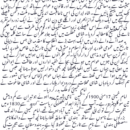
حیثیت سے بدمعاشی کرتے پھریں گے اور قانون و عوام کے ہاتھ ان کے گریبانوں
تک نہیں پہنچ پائیں گے۔شاہ ایران کی اس ناعاقبت اندیش ملک و ملت دشمن فیصلے
کے نتیجے میں ایک دبنگ آوازابھری اور اگلے ہی دن امام خمینی ؒ نے ایک زوردار تقریر
کی جس میں شاہ کے اس فیصلے پر زبردست تنقیدکی اور قوم کی طرف سے اس حکم
نامے کی تنسیخ کامطالبہ کردیا۔شاہی مملکت میں ایک جابرحکمران کے سامنے کلمہ حق کی
یہ صداآنے والے دنوں میں ایک بہت بڑے انقلاب کا مقدمہ بنی جس نے دنیاکی
تاریخ میں عمومی طور پر اور عالم اسلام و مشرق وسطی کی تاریخ یں خاص طور پر ایک
اہم ترین سیاسی و مذہبی کرداراداکیا۔آمر حکمرانوں کے پاؤں ہوامیں ہوا کرتے ہیں
کیونکہ ان کی جڑیں عوام میں ہونے کی بجائے خفیہ اداروں اور طاقت کے ایوانوں
میں ہوتی ہیں جہاں سے انہیں اکھیڑ پھینکنا کچھ بھی دشوارنہیں ہوتا۔چنانچہ حبس کے
عالم میں ہوا کے اس ٹھنڈے جھونکے نے جہاں عوام الناس کوسیاسی شعور سے
ہم آہنگ کر دیاوہاں شاہی محلات کے درودیوار ہلامارے گئے اور شاہی طاغوت نے
امام خمینیؒ کو ملک بدر کر دیا۔
امام خمینی 17مئی 1900کو ’’خمین‘‘نامی شہر میں پیداہوئے جو تہران سے کم و بیش
تین سو کلومیٹردورہے۔آپ کے اآباؤ اجداد لکھنوکی ریاست’’اودھ‘‘سے 1830ء میں
ہجرت کر کے تو ایرانی قصبے ’’خمین‘‘میں آباد ہوئے تھے،امام خمینی کے والد تک
بزرگوں کے ناموں کے ساتھ ’’ہندی‘‘کا سابقہ لگتارہا چنانچہ آپ کے والدکانام
’’مصطفی ہندی‘‘کے نام سے تاریخ نے محفوظ کیاہے۔ہندوستان سے ہجرت کی