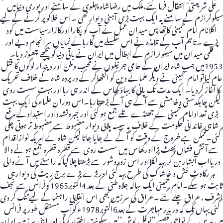
علی شریعتی ؒ انتقال فرما گئے،ملک میں رضاشاہ پہلوی کے سامنے اور پوری دنیامیں
سیکولرازم کے سامنے یہ ایک بہت بڑی آہنی دیوار تھی ۔اس خلاکو پر کرنے کے لیے
اگلانام امام خمینی کاتھاپس میدان عمل نے آپ کو پکارااورکازارسیاست میں کود
پڑے ۔تاہم آپ کے تلامذہ نے اس سلسلے میں کارہائے نمایاں سرانجام دیے اور
قلمی میدان میں سیکولرازم کے ابطال میں ایران نے باقی دنیاکو پیچھے چھوڑ دیا۔
1953میں جب شاہ ایران کے حامی جرنیلوں نے محب وطن اور دیندار لوگوں کا قتل
عام کیاتو امام خمینی نے دیگر علمائے دین کو اکٹھاکر کے درپردہ شاہ کے خلاف تحریک
کا آغاز کردیا۔ ایک مدت تک پانی کا بہاؤ گھاس کے اندر ہی رہااور بہت سست روی
لیکن چابکدستی وخامشی سے آگے ہی آگے بڑھتارہا۔اس دوران علماء کی ایک بہت
بڑی تعدادامام خمینی کے جھنڈے تلے جمع ہو گئی اور جبروتشدداور استبدادکے مرقع
شاہی خاندانی حکومت کے خلاف یہ سیسہ پلائی دیوار مضبوط سے مضبوط تر ہوتی چلی
گئی۔ممکن ہے خروج کے وقت کو آگے لے جایا جاتا لیکن شاہ کے امریکہ نوازاقدام
سے آتش فشاں پھٹ پڑااورگھاس میں سست روی سے قطرہ قطرہ جمع ہونے والا
دریااب آبشار بن کر بہہ نکلااور اس زوروشور سے بڑھتاچلا گیاکہ راستے میں آنے والی
ہر رکاوٹ خش و خاشاک کی طرح بہہ گئی اوربڑے بڑے برج ریت کی دیوارہی
ثابت ہو سکے۔امام خمینی ایک سالہ جلاوطنی کے بعد 4اکتوبر1965کوفرانس سے نجف
اشرف ،عراق چلے گئے ۔عراق کی سرزمین بھی اس انقلابی راہنماکے لیے تنگ کر دی
گئی یہاں تک کہ دربدر مہاجرت کے بعد6اکتوبر1978ء کوآپ مستقل طورپر فرانس
میں پیرس کے نواحی قصبے ’’نوفل لوش‘‘میں سکونت اختیارکرلی اور اپنی سرزمین ایران