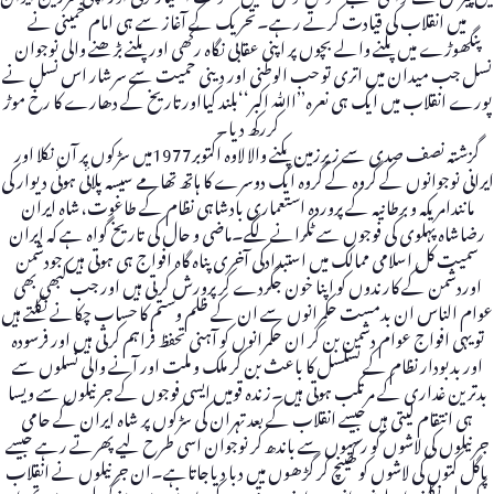
میں انقلاب کی قیادت کرتے رہے۔تحریک کے آغاز سے ہی امام خمینی نے
پنگھوڑے میں پلنے والے بچوں پر اپنی عقابی نگاہ رکھی اور پلنے بڑھنے والی نوجوان
نسل جب میدان میں اتری تو حب الوطنی اور دینی حمیت سے سرشار اس نسل نے
پورے انقلاب میں ایک ہی نعرہ’’اﷲ اکبر‘‘بلند کیااورتاریخ کے دھارے کا رخ موڑ
کررکھ دیا۔
گزشتہ نصف صدی سے زیرزمین پکنے والا لاوہ اکتوبر1977میں سڑکوں پر آن نکلا اور
ایرانی نوجوانوں کے گروہ کے گروہ ایک دوسرے کا ہاتھ تھامے سیسہ پلائی ہوئی دیوار کی
مانندامریکہ و برطانیہ کے پروردہ استعماری بادشاہی نظام کے طاغوت،شاہ ایران
رضاشاہ پہلوی کی فوجوں سے ٹکرانے لگے۔ماضی و حال کی تاریخ گواہ ہے کہ ایران
سمیت کل اسلامی ممالک میں استبدادکی آخری پناہ گاہ افواج ہی ہوتی ہیں جودشمن
اوردشمن کے کارندوں کو اپنا خون جگردے کر پرورش کرتی ہیں اور جب کبھی بھی
عوام الناس ان بدمست حکمرانوں سے ان کے ظلم وستم کا حساب چکانے نکلتے ہیں
تو یہی افواج عوام دشمن بن کر ان حکمرانوں کو آہنی تحفظ فراہم کرتی ہیں اور فرسودہ
اور بدبودار نظام کے تسلسل کا باعث بن کر ملک و ملت اور آنے والی نسلوں سے
بدترین غداری کے مرتکب ہوتی ہیں۔زندہ قومیں ایسی فوجوں کے جرنیلوں سے ویسا
ہی انتقام لیتی ہیں جیسے انقلاب کے بعد تہران کی سڑکوں پر شاہ ایران کے حامی
جرنیلوں کی لاشوں کو رسیوں سے باندھ کر نوجوان اسی طرح لیے پھرتے رہے جیسے
پاگل کتوں کی لاشوں کو کھینچ کر گڑھوں میں دبا دیاجاتاہے۔ان جرنیلوں نے انقلاب