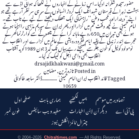
حضورسجدہ شکرانہ ادکیا۔اس زمانے کے اخباروں نے لکھا کہ ہوائی اڈے سے
بہشت زہراکے قبرستان شہداتک ایک کروڑ انسانوں کے سر ہی سر نظر آرہے تھے جو
اپنے ’’دینداراور محب وطن‘‘راہنماکی ایک جھلک دیکھنے کے لیے بے تاب تھے۔
امام خمینی نے کچھ وقت قم میں گزارااورپھر ایران کے سپریم مذہبی راہنما ہوتے
ہوئے بھی تہران میں650روپے ماہانہ کرائے کے چھوٹے سے کوارٹرنماگھرکے
حجرے اندر زندگی کے بقیہ ایام فقرودرویشی کے عالم میں گزارے اور انقلاب کے
نومولود کونپل کو خون جگرسے سینچتے رہے یہاں تک کہ 3جون 1989کو یہ آفتاب
انقلاب بھی داعی اجل کو لبیک کہ گیا۔
drsajidkhakwani@gmail.com
Posted in
تازہ ترین
,
مضامین
Tagged
قائد انقلاب ایران:امام خمینی ؒ ............ڈاکٹر ساجد خاکوانی
10659
تصاویر میں موسم
ہمیں لکھئیے
ہماری بابت
صفحہ اول
دیگر اؔن لائن اخبارات
مفید ویب سائیٹس
فون نمبر
چترال ٹائمز انگلش نیوز
© 2004–2026
Chitraltimes.com
— All Rights Reserved.