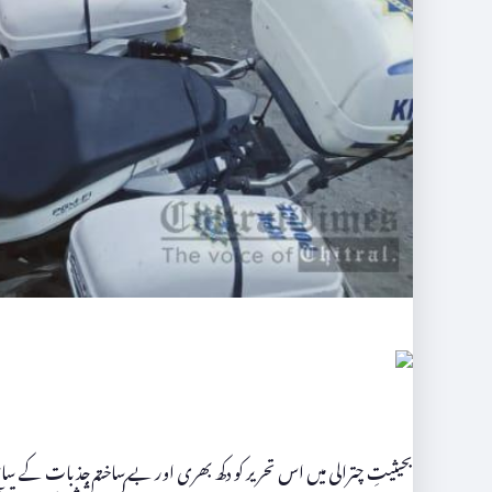
بحیثیتِ چترالی میں اس تحریر کو دکھ بھری اور بے ساختہ جذبات کے 