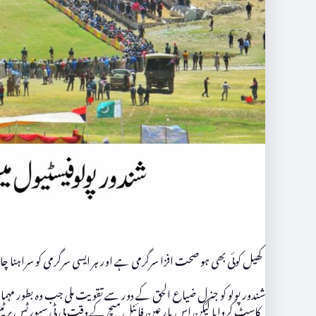
کھیل کوئی بھی ہو صحت افزا سرگرمی ہے اور ہر ایسی سرگرمی کو سراہنا 
شندور پولو کو جنرل ضیاع الحق کے دور سے تقویت ملی جب وہ بطور مہمان
کاسٹ کروایا لیکن اس بار عین فائنل میچ کے وقت پی ٹی سپورٹس پر ٹیبل 