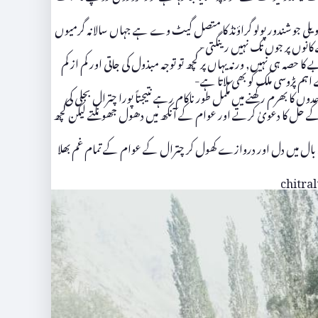
لی جو شندور پولو گراؤنڈ کا متصل گیٹ وے ہے جہاں سالانہ گرمیوں
 کانوں پر جوں تک نہیں رینگتی-
صہ ہی نہیں, ورنہ یہاں پر کچھ تو توجہ مبذول کی جاتی اور کم از کم
ے اہم پڑوسی ملک کو بھی ملاتا ہے-
کا بھرم رکھنے میں مکمل طور ناکام رہے نتیجتاً پورا چترال بجلی کی
ئل کے حل کا دعویٰ کرتے اور عوام کے آنکھ میں دھول جھونکتے لیکن کچھ
یکھ بال میں دل اور دروازے کھول کر چترال کے عوام کے تمام غم بھلا