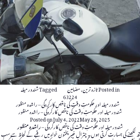
Posted in
تازہ ترین
,
مضامین
Tagged
شندور میلہ
63224
شندور میلہ اور حکومتِ وقت کی ناقص کارکردگی – راشدہ منظور
Posted on
July 4, 2022
May 28, 2025
شندور میلہ اور حکومتِ وقت کی ناقص کارکردگی –
راشدہ منظور
ساتھ لکھنے کی جسارت کرتی ہوں۔ چترال خیبر پختون خواہ میں رقبے کے لحاظ سے سب