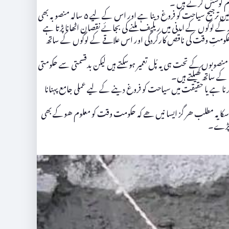
کام کوشش کرتے ہیں ۔
ان میں سے ایک مثال شندور کی ہے جو کہ چترال اور گلگت کی تاج بن کر ہر طرف سے سیاحوں کو خوش آمدید کہتی ہوئی نظر آتی ہے۔ حکومتِ پاکستان کی اولین ترجیح سیاحت کو فروغ دینا ہے اور اس کے لیے ۵ سالہ منصوبہ بھی
ر کے لوگوں کے امدنی میں ریلیف ملنے کی بجائے نقصان اٹھانا پڑتا ہے
نکہ حکومتِ وقت کی ناقص کارکردگی اور اس علاقے کے لوگوں کے ساتھ
صوبوں کے تحت ہی یہ پُل تعمیر ہوسکتے ہیں لیکن بدقسمتی سے حکومتی
 ساتھ کھیلتے ہیں۔
نا ہے یا حقیقت میں سیاحت کو فروغ دینے کے لیے عملی جامع پہنانا
کا یہ مطلب ھر گز ایسا نیں ھے کہ حکومت وقت کو معلوم ھوکے بھی
ا پڑے۔