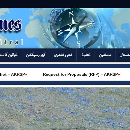
تستان
مضامین
خطوط
شعر و شاعری
کھوار سیکشن‎
خواتین کا ص
Request for Proposals (RFP) – AKRSP
Admission Op
►