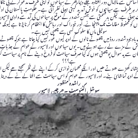
آسائش سے مالامال دور افتادہ جگے دنیا بھر کے سیاحوں کو اپنی طرف مدعو کرنے کی نا
نے سے ہوتی ہے، لیکن بدقسمتی سے جشنِ شندور کے موقع پر سیاحوں کی آمد سے وادی لاسپو
ں کو محفوظ مقامات تک پہنچانے، اور خوراک اور رہائش کا انتظام کرنا پڑتا ہے کیو
سوتیلی ماں کا سلوک کسی سے چھپی نہیں ہے۔
 شندور روڈ میں چھوٹے نالوں کے اوپر کیوں غور نہیں کیا جاتا ہے جوکہ چھوٹے من
گوش کے مزے لے رہے ہوتے ہیں۔ یوں سیاحوں اور لاسپور کے عوام کے جذبات کے
یندگان سے یہ سوال پوچھتی ہوں کہ کیا صرف سیاحت کو فروغ دینے کے نام پر سیاست کر
ہے؟؟؟
انہ کھڑے ھوتے ھیں اور انکے مھمان نوازی کرکے اپنے لیے فخر سمجتے ھے لیکن اس
ے اوپر تماشائ بنے۔ اور لاسپور کے عوام کو اس سیاحت سے الٹا لے نے کے دین
راشدہ منظور
سوشل اکٹئوسٹ ۔ھرچین لاسپور