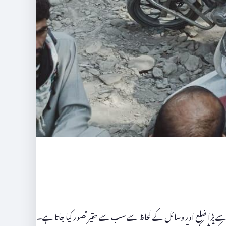
 سے بڑا ضلع اور وسائل کے لحاظ سے سب سے حقیر تصور کیا جاتا ہے۔