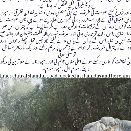
پولو فیسٹیول کیلئے مختص کیا جاتا ہے-
وغ کیلئے حکومت کی طرف سے کوئی منصوبہ بندی کا شدید فقدان نظر آیا- لاسپور وی
لے میں طغیانی آتی ہے اور مسافر در بدر کی ٹھوکریں کھا رہے ہوتے ہیں لیکن حکومت کے
فروغ دینا ان کے ترجیحات کا اولین حصہ ہے مگر لگتا ایسا ہے کہ چترال اس صوبے کا ح
اتا- شاہی داس نالہ پر توجہ دی جاتی جو نہ صرف شندور بلکہ گلگت بلتستان اور چائنہ جیس
ہیں کی شاید اس لئے کہ ان کے پاس بتانے کیلئے کچھ نہیں تھا, پچھلے دعوؤں اور وعدوں 
ا ہوتا ہے کہ چترال تشریف لاکر عوام کے زخموں پر مرہم رکھتے اور ایک بار پھر مسا
تو تسلی ہوتی-
ی ثقافت کو جاری رکھتے ہوئے اعلیٰ مثال قائم کی اور لاسپور نالہ کے متاثرین کی د
دیئے, سلام اہل لاسپور سلام۔