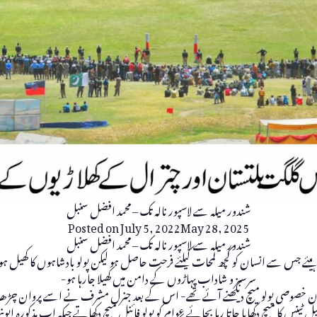
شندور میلہ سے لاسپور نالہ تک – محمد افضل سنبل
Posted on
July 5, 2022
May 28, 2025
شندور میلہ سے لاسپور نالہ تک – محمد افضل سنبل
چاہیئے جس سے انسان کو کچھ لمحات کیلئے فرحت حاصل ہو لیکن پولو بادشاہوں کا کھیل ہ
سرسبز و شاداب پہاڑوں کے دامن میں کھیلا جارہا ہو-
 خصوصی پولو میچ دیکھنے آئے تھے- اس کے بعد جنرل مشرف نے اسے پروان چڑھایا, جن 
ٹینس کا میچ دکھایا جاتا رہا بجائے عوام کو پولو فائنل میچ دکھاتے جبکہ اب مذکورہ ای