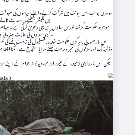
دوسری جانب اس ایونٹ میں شرکت کرنے والے سیاحوں کی سہولت اور فر
میں گلیشئر پگھلنے کی وجہ سے نا
موجودہ حکومت گزشتہ نو دس سالوں سے یہی دعویٰ کرتی ہے کہ سیاحت کو 
مرکزی سڑکوں کی حالات بہتر بنایا ج
اس بار صوبائی یا مرکزی حکومت شندور فیسٹیول کی زینت بننے کی ہمت ن
لوڈشیڈنگ اور سڑکوں کی تعمیر و مرمت کیلئے سراپا احتجاج ہے- کتنا اچھ
لیکن اس بار وادی لاسپور کے غیور اور مہمان نواز عوام نے اپنے مورث