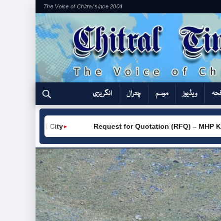
The Voice of Chitral since 2004
فحہ
ویڈیوز
موسم
چترال
انگریزی
ity
Request for Quotation (RFQ) – MHP Khot – AKRSP
►
►