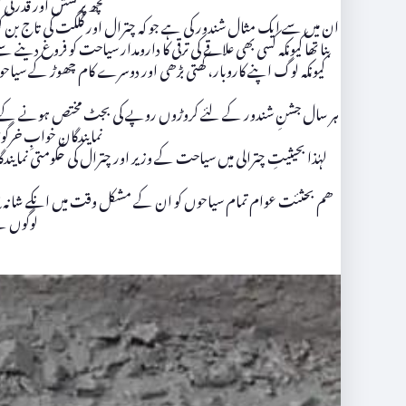
کچھ پرکشش اور قدرتی 
بنا تھا کیونکہ کسی بھی علاقے کی ترقی کا دارومدار سیاحت کو فروغ دی
کیونکہ لوگ اپنے کاروبار، کھتی بڑھی اور دوسرے کام چھوڑ کے سیاحو
ہر سال جشنِ شندور کے لئے کروڑوں روپے کی بجٹ مختص ہونے کے باوجود
نمایندگان خوابِ خر
لہٰذا بحیثیتِ چترالی میں سیاحت کے وزیر اور چترال کی حکومتی نما
ھم بحثئت عوام تمام سیاحوں کو ان کے مشکل وقت میں انکے شانہ بش
لوگوں ک