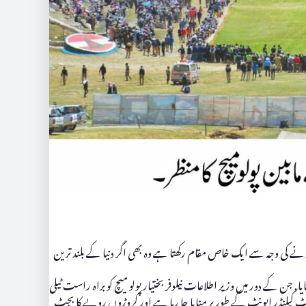
ونے کی وجہ سے ایک خاص مقام رکھتا ہے وہ بھی اگر دنیا کے بلند ترین
کے دور میں وزیر اطلاعات نیلوفر بختیار پولو میچ کو براہ راست ٹیلی
ونٹ کیلنڈر ایونٹ کے طور پر منایا جا رہا ہے اور کروڑوں روپے کا بجٹ