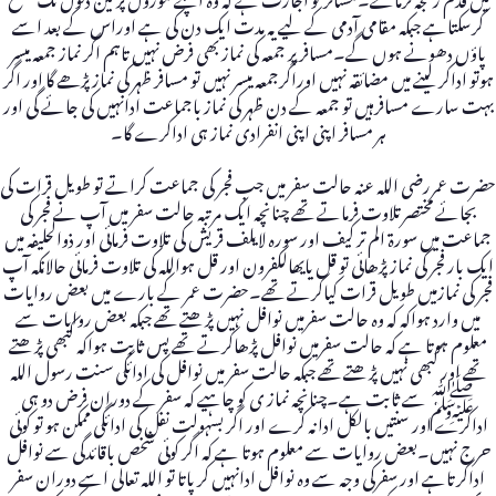
کرسکتاہے جبکہ مقامی آدمی کے لیے یہ مدت ایک دن کی ہے اوراس کے بعد اسے
پاؤں دھونے ہوں گے۔مسافرپر جمعہ کی نماز بھی فرض نہیں تاہم اگر نماز جمعہ میسر
ہوتو اداکر لینے میں مضائقہ نہیں اوراگرجمعہ میسر نہیں تو مسافر ظہر کی نماز پڑھے گا اور اگر
بہت سارے مسافرہیں تو جمعہ کے دن ظہر کی نماز باجماعت ادانہیں کی جائے گی اور
ہر مسافر اپنی اپنی انفرادی نماز ہی اداکرے گا۔
حضرت عمررضی اللہ عنہ حالت سفر میں جب فجر کی جماعت کراتے تو طویل قرات کی
بجائے مختصرتلاوت فرماتے تھے چنانچہ ایک مرتبہ حالت سفر میں آپ نے فجر کی
جماعت میں سورۃ الم تر کیف اور سورہ لایلف قریش کی تلاوت فرمائی اور ذوالحلیفہ میں
ایک بار فجر کی نماز پڑھائی تو قل یایھالکفرون اور قل ہواللہ کی تلاوت فرمائی حالانکہ آپ
فجر کی نمازمیں طویل قرات کیاکرتے تھے۔حضرت عمر کے بارے میں بعض روایات
میں وارد ہواکہ کہ وہ حالت سفرمیں نوافل نہیں پڑھتے تھے جبکہ بعض روایات سے
معلوم ہوتا ہے کہ حالت سفرمیں نوافل پڑھاکرتے تھے پس ثابت ہواکہ کبھی پڑھتے
تھے اور کبھی نہیں پڑھتے تھے جبکہ حالت سفر میں نوافل کی ادائگی سنت رسول اللہ
ﷺ سے ثابت ہے۔چنانچہ نماز ی کو چاہیے کہ سفر کے دوران فرض دو ہی
اداکرے اور سنتیں بالکل ادانہ کرے اور اگر بسہولت نفل کی ادائگی ممکن ہو تو کوئی
حرج نہیں۔بعض روایات سے معلوم ہوتا ہے کہ اگر کوئی شخص باقائدگی سے نوافل
اداکرتاہے اور سفرکی وجہ سے وہ نوافل ادانہیں کرپاتا تو اللہ تعالی اسے دوران سفر