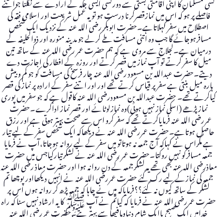
کسی مسلمان کا اپنی اقامتی بستی سے دورکسی ایسی جگہ کے ارادے سے نکلنا جواتنے
فاصلے پر ہو کہ اس میں نمازقصرکرنا درست ہو تو یہ عمل شریعت اور اسلامی فقہ کی
اصطلاح میں سفر کہلاتاہے۔حضرت ابوبکر رضی اللہ عنہ کے نزدیک ایک شخص
مسافرہوجائے گا جب وہ اتنی مسافت طے کرلے جو مدینہ منورہ اور ذوالحلیفہ کے
درمیان ہے۔لجلاج سے مروی ہے کہ ہم حضرت عمر رضی اللہ عنہ کے ساتھ تین
میل کا سفر کرتے تو آپ نماز میں قصر کرتے اور روزہ کے افطار کی اجازت دے
دیتے۔حضرت عبداللہ بن مسعود رضی اللہ عنہ چار فرسخ کی مسافت کو جو کم و بیش
بارہ میل بنتی ہے سفرپر قیاس کرتے تھے اور اور اتنے سفر کے ارادہ پر نماز کی قصر
کیاکرتے تھے۔ حضرت عبداللہ بن مسعودرضی اللہ عنہ کاقول ہے کہ جو سفر میں پوری
نماز پڑھے (اسکی نماز نہیں ہوئی)وہ نمازلوٹائے اور قصر نماز اداکرے۔حضرت
عمررضی اللہ عنہ فرمایاکرتے تھے کہ سفر کرو اس سے صحت بہتر ہوتی ہے اور رزق
حاصل ہوتاہے۔حضرت عمررضی اللہ عنہ نے دیکھاکہ ایک شخص سفر کے لیے تیار
ہے مگراس نے کہاکہ آج جمعہ نہ ہوتاتو میں سفر کے لیے روانہ ہوجاتا،آپ نے فرمایا
جمعہ مسافرکو نہیں روکتا۔حضرت عمر رضی اللہ عنہ نے لشکرتیارکیاجس میں حضرت
معاذرضی اللہ عنہ بھی تھے یہ لشکرجمعہ کے دن روانہ ہوا اور حضرت معاذ رضی اللہ عنہ
جمعہ کی نمازکے لیے رک گئے حضرت عمررضی اللہ عنہ نے انہیں دیکھااور پوچھا تم
لشکر کے ساتھ کیوں نہ گئے؟؟فرمایاکہ میں نے چاہا کہ جمعہ پڑھ کر روانہ ہوں اس پر
حضرت عمررضی اللہ عنہ نے فرمایا کہ کیاتم نے آپ ﷺ کا یہ ارشاد نہیں سنا کہ راہ
خدامیں ایک صبح یاایک شام دنیاومافیھا سے بہتر ہے۔حضرت عمررضی اللہ عنہ