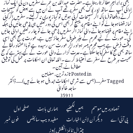
بھی برابراجرعطاکرتارہتاہے۔حضرت عبداللہ بن عمرنے سفرمیں دن کی ایک نماز
اداکی آپ کے ساتھ اور لوگ بھی سفرپرتھے آپ نے ان میں سے بعض کو تسبیحات
کرتے دیکھاتوفرمایاکہ اگر تسبیحات کرنی ہوتیں تو نماز پوری نہ کرلیتے۔ سفرمیں اگرکوئی
نماز قضاہوجائے تو اپنے مقام پر پہنچ کر بھی اس کی دورکعتیں ہی پڑھی جائیں گی جبکہ
اپنے مقام پر قضاہوجانے والی نماز اگر سفرمیں پڑھی جائے تو چار رکعتیں اداکی جائیں
گی۔عورت کے لیے محرم کے بغیر طویل سفر جائز نہیں ہے،عورت پر حج بھی اسی
وقت فرض ہے جب محرم میسر ہواور اگر عورت سن رسیدہ ہے توبااعتماد رفقاکے
ساتھ بھی حج کا سفرکیاجاسکتاہے۔عدت گزارنے والی عورت کے لیے بہتر ہے کہ حج
سمیت ہر طرح کے سفر سے احتیاط کرے۔اللہ تعالی ان احکامات پر عمل کی توفیق
عطافرمائے،آمین۔
Posted in
تازہ ترین
,
مضامین
Tagged
سفر....(جس سے شرعی احکامات تبدیل ہو جائے ہیں)..... ڈاکٹر
ساجد خاکوانی
35911
تصاویر میں موسم
ہمیں لکھئیے
ہماری بابت
صفحہ اول
دیگر اؔن لائن اخبارات
مفید ویب سائیٹس
فون نمبر
چترال ٹائمز انگلش نیوز