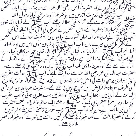
بستی کو مبارک کر دے)۔حضرت انس رضی اللہ عنہ سے رویت ہے کہ ایک شخص
آپ ﷺ کی خدمت اقدس میں حاضر ہوا اور عرض کیایارسول اللہ
ﷺمیراسفرکارادہ ہے مجھے ”زادسفر“عطاکر دیجئے،آپ ﷺ نے فرمایا اللہ تعالی
تقوی کوتمہارازادسفربنائے،اس شخص نے عرض کی اس میں اضافہ فرمائیں
آپﷺ نے فرمایااور اللہ تعالی تمہارے گناہوں کی مغفرت فرمائے،اس شخص
نے پھر عرض کی میرے ماں باپ آپ ﷺ پرقربان ہوں اس میں اوراضافہ
فرمائیے آپ ﷺ نے فرمایا اور جہاں بھی تم پہنچو اللہ تعالی خیراوربھلائی تمہارے
لیے میسر فرمائے۔حضرت انس سے روایت ہے کہ ہم آپ ﷺ کے ساتھ مکہ کے
ارادے سے نکلے اور مدینہ واپسی تک آپ ﷺ برابر دو رکعت ہی پڑھتے رہے۔
حضرت عبداللہ بن عمررضی اللہ عنہ سے روایت ہے کہ آپ ﷺ حالت سفر میں
اپنی سواری پر ہی رات کی (نفل)نماز اشاروں سے پڑھ لیتے تھے خواہ سواری کا رخ
کسی طرف ہوجاتامگر فرائض اس طرح نہیں پڑھتے تھے۔حضرت عبداللہ بن عمر رضی
اللہ عنہ نے فرمایا میں دیکھا کہ آپ ﷺ کو سفر میں جب جلدی ہوتی تو آپ مغرب
کی نماز دیر سے پڑھتے یہاں تک کہ مغرب اور عشاایک ساتھ ملاکر پڑھ لیتے۔حضرت
انس بن مالک نے بیان کیا کہ آپ ﷺ جب سورج ڈھلنے سے پہلے سفر شروع
کرتے تو عصرکاوقت آنے تک ظہر نہ پڑھتے پھر کہیں راستے میں ٹہرتے اور ظہراورعصر
ملاکر پڑھتے۔