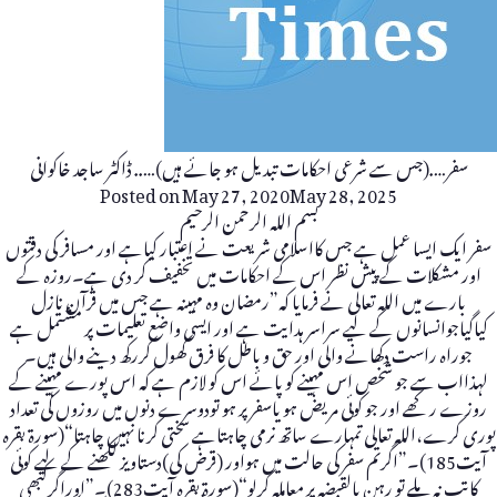
سفر….(جس سے شرعی احکامات تبدیل ہو جائے ہیں)….. ڈاکٹر ساجد خاکوانی
Posted on
May 27, 2020
May 28, 2025
بسم اللہ الرحمن الرحیم
سفر ایک ایسا عمل ہے جس کااسلامی شریعت نے اعتبار کیاہے اور مسافر کی دقتوں
اور مشکلات کے پیش نظر اس کے احکامات میں تخفیف کر دی ہے۔روزہ کے
بارے میں اللہ تعالی نے فرمایا کہ”رمضان وہ مہینہ ہے جس میں قرآن نازل
کیاگیاجوانسانوں کے لیے سراسر ہدایت ہے اور ایسی واضع تعلیمات پر مشتمل ہے
جوراہ راست دکھانے والی اور حق و باطل کا فرق کھول کررکھ دینے والی ہیں۔
لہذااب سے جو شخص اس مہینے کو پائے اس کو لازم ہے کہ اس پورے مہینے کے
روزے رکھے اور جو کوئی مریض ہو یاسفرپر ہو تودوسرے دنوں میں روزوں کی تعداد
پوری کرے،اللہ تعالی تمہارے ساتھ نرمی چاہتاہے سختی کرنا نہیں چاہتا“(سورۃ بقرہ
آیت185)۔”اگرتم سفر کی حالت میں ہواور (قرض کی)دستاویز لکھنے کے لیے کوئی
کاتب نہ ملے تو رہن بالقبضہ پر معاملہ کرلو“(سورۃ بقرہ آیت283)۔”اوراگرکبھی