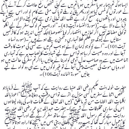
ایساہوکہ تم بیمار ہو یا سفر میں ہویاتم میں سے کوئی شخص رفع حاجت کرکے آئے یاتم
نے عورتوں کو لمس کیاہو اور پھر پانی نہ ملے توپاک مٹی سے کام لو اور اس سے اپنے
چہروں اور ہاتھوں پر مسح کرلو،بے شک اللہ تعالی نرمی سے کام لینے والا اور بخشش
فرمانے والا ہے۔“(سورۃ النساء آیت43)۔”اور جب تم لوگ سفر کے لیے نکلو
توکوئی مضائقہ نہیں اگر نماز میں اختصارکرلو (خصوصا)جبکہ تمہیں اندیشہ ہو کہ کافرتمہیں
ستائیں گے کیونکہ وہ کھلم کھلا تمہاری دشمنی پر تلے ہوئے ہیں“۔(سورہ نساء
آیت101)۔”اے لوگوجو ایمان لائے ہو جب تم میں سے کسی کی موت کا وقت
آجائے اور وہ وصیت کررہاہو تواس کے لیے شہادت کا نصاب یہ ہے کہ تمہاری
جماعت میں سے دو صاحب عدل آدمی گواہ بنائے جائیں،یااگرتم سفر کی حالت میں ہو
اور وہاں موت کی مصیبت پیش آجائے تو غیر لوگوں میں سے ہی دو گواہ لے لیے
جائیں“سورۃ المائدہ آیت106)۔
حضرت خولہ بنت حکیم رضی اللہ عنہاسے روایت ہے کہ آپ ﷺ نے فرمایاجو
شخص اثنائے سفر میں کسی منزل پر اترے تواس وقت یہ دعاپڑھ لے ”اعوذباللہ
بکلمات اللہ التامات من شر ماخلق“(میں اللہ تعالی کے کلمات تامہ کی پناہ لیتاہوں
اس کی ساری مخلوقات کے شرسے)۔حضرت عبداللہ بن عمر رضی اللہ عنہ سے
روایت ہے کہ ہم رسول اللہ ﷺ کے ساتھ سفر کرتے تھے اورآپ ﷺ
کامعمول مبارک تھا کہ جب وہ بستی دکھائی دیتی جس میں پہنچنے کاارادہ ہوتاتو آپ
ﷺ تین دفعہ فرماتے ”اللھم بارک لنا فیہ“(اے اللہ تعالی ہمارے لیے اس