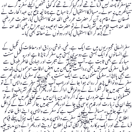
تنہاسفرکو پسند نہیں فرماتے تھے اورکہاکرتے تھے کہ کوئی شخص اکیلے سفرنہ کرے اور
تنہاگھر میں نہ سوئے۔مسافرکااستقبال کرنا مباح ہے چنانچہ نافع بن عبدالحارث نے
غسفان کے مقام پر آن کر حضرت عمررضی اللہ عنہ کااستقبال کیا،حضرت عمررضی
اللہ عنہ جب شام میں تشریف لائے تو حضرت ابوعبیدہ بن جراح رضی اللہ عنہ نے
آگے بڑھ کر انکا استقبال کیااور دونوں نے معانقہ بھی کیا۔
سفرانسانی مجبوریوں میں سے ایک ہے،غمی،خوشی،رزق اورمعاملات کی تکمیل کے
لیے انسانوں کو ایک بستی سے دوسری بستی میں سفر کرنا پڑتاہے اور یہ عمل سنت
مبارکہ سے بھی ثابت ہے۔آپ ﷺ نے ہجرت اور جہاد کی خاطر طویل سے
طویل سفر کی صعوبتیں بھی برداشت کیں جن میں بعض اوقات موسموں کی شدت
سے بھی پالاپڑا۔سفرکی سنتوں میں سے ایک سنت یہ بھی ہے کہ سفر کی ابتداپر گھر سے
سفر کے دونوافل پڑھ کر روانہ ہوا جائے اور جب آپ ﷺسفر سے واپس آتے تو
پہلے مسجد میں جاکر شکرانے کے دونوافل اداکرتے اور پھر اپنے گھر تشریف لاتے۔
مسلمانوں کے لیے ضروری ہے کہ اگر والدین یاان میں سے کوئی گھر میں منتظر ہو تو
پہلے ان کی زیارت اور قدم بوسی کی جائے اور پھر مسجدمیں جاکر شکرانے کے نوافل
اداکیے جائیں۔مسافرکے لیے مستحب ہے کہ سفر سے واپسی پر اپنے اہل خانہ کو
اطلاع کر کے آئے۔آپ ﷺ سفر سے واپسی پر مدینہ سے ایک منزل پہلے قیام
فرماتے تھے اور ایک ہرکارہ بھیج کر اپنی آمد کی اطلاع کردیتے اور پھر اگے دن مدینہ طیبہ
میں قدم رنجہ فرماتے۔مسافر کو اجازت ہے کہ وہ اپنے موزوں پر تین دنوں تک مسح