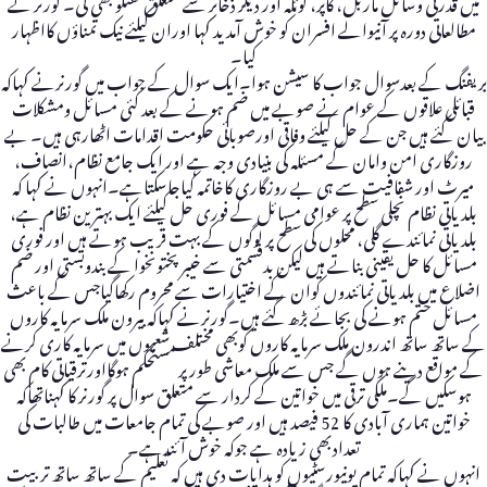
میں قدرتی وسائل ماربل، کاپر، کوئلہ اور دیگر ذخائر سے متعلق گفتگو بھی کی۔ گورنر نے
مطالعاتی دورہ پر آنیوالے افسران کو خوش آمدید کہا اوران کیلئے نیک تمناؤں کااظہار
کیا۔
بریفنگ کے بعدسوال جواب کا سیشن ہوا۔ایک سوال کے جواب میں گورنرنے کہاکہ
قبائلی علاقوں کے عوام نے صوبے میں ضم ہونے کے بعد کئی مسائل ومشکلات
بیان کئے ہیں جن کے حل کیلئے وفاقی اورصوبائی حکومت اقدامات اٹھارہی ہیں۔ بے
روزگاری امن وامان کے مسئلہ کی بنیادی وجہ ہے اور ایک جامع نظام،انصاف،
میرٹ اور شفافیت سے ہی بے روزگاری کاخاتمہ کیاجاسکتاہے۔انہوں نے کہا کہ
بلدیاتی نظام نچلی سطح پر عوامی مسائل کے فوری حل کیلئے ایک بہترین نظام ہے،
بلدیاتی نمائندے گلی، محلوں کی سطح پر لوگوں کے بہت قریب ہوتے ہیں اور فوری
مسائل کا حل یقینی بناتے ہیں لیکن بدقسمتی سے خیبرپختونخوا کے بندوبستی اور ضم
اضلاع میں بلدیاتی نمائندوں کوان کے اختیارات سے محروم رکھاگیاجس کے باعث
مسائل ختم ہونے کی بجائے بڑھ گئے ہیں۔گورنرنے کہاکہ بیرون ملک سرمایہ کاروں
کے ساتھ ساتھ اندرون ملک سرمایہ کاروں کوبھی مختلف شعبوں میں سرمایہ کاری کرنے
کے مواقع دینے ہوں گے جس سے ملک معاشی طورپر مستحکم ہوگااورترقیاتی کام بھی
ہوسکیں گے۔ملکی ترقی میں خواتین کے کردار سے متعلق سوال پر گورنر کا کہناتھاکہ
خواتین ہماری آبادی کا 52 فیصد ہیں اور صوبے کی تمام جامعات میں طالبات کی
تعدادبھی زیادہ ہے جوکہ خوش آئندہے۔
انہوں نے کہاکہ تمام یونیورسٹیوں کو ہدایات دی ہیں کہ تعلیم کے ساتھ ساتھ تربیت