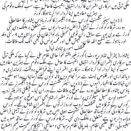
ملکی ترقی میں سرکاری افسران کاکردارانتہائی اہمیت کاحامل ہے،سب کوملک وقوم کی
بہترین مفاد میں اپناکردار ادا کرناہوگا،گورنر
33ویں سینئر منیجمنٹ کورس کے 14 آفیسرز کا گورنر ہاؤس پشاور کا مطالعاتی
دورہ،شرکاء کو گورنر کے آئینی فرائض و ذمہ داریوں سے متعلق بریفنگ دی گئی
گورنر سے ہری پور سے سابق رکن قومی اسمبلی بابرنوازخان کی سربراہی میں 4 رکنی وفد
اور باجوڑ سے شفیع اللہ خان، ہمیش گل اور محمدیونس کی بھی الگ لگ ملاقات،
مختلف امور پر تبادلہ خیال
پشاور ( چترال ٹایمز رپورٹ ) گورنرخیبرپختونخوا حاجی غلام علی نے کہاہے کہ ملکی ترقی
میں سرکاری افسران کاکردار انتہائی اہمیت کا حامل ہے،ملک وقوم کے بہترین مفاد میں
سب کو اپنا کردار ادا کرناہوگا۔ سرکاری افسران اپنے فرائض بروقت، ایمانداری و
دیانتداری اورخلوص نیت سے سرانجام دیں تاکہ لوگوں کیلئے آسانیاں پیدا ہوسکیں۔
ان خیالات کااظہار انہوں نے 33ویں سینئر منیجمنٹ کورس کے 14 آفیسرز سے گورنر
ہاؤس پشاور کا مطالعاتی دورہ کے موقع پر ملاقات کے دوران کیا۔ فیکلٹی ڈائریکٹر زوبیہ
مسعود اور پرنسپل سیکرٹری برائے گورنر مظہر ارشادبھی اس موقع پر موجود تھے۔
کورس کے شرکاء میں مختلف گروپ اوروزارتوں کے افسران شامل تھے۔ کورس
کے شرکاء کی گورنرکیساتھ مطالعاتی نشست ہوئی جس میں شرکاء کو گورنرکے آئینی فرائض
و ذمہ داریوں سے متعلق بریفنگ دی گئی۔شرکاء کورس نے گورنر کے ساتھ صوبہ میں
سیکیورٹی، اعلٰی تعلیمی نظام، بلدیاتی نظام، سیاسی و معاشی استحکام سمیت ضم اضلاع