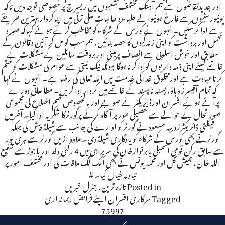
اور جدیدتقاضوں سے ہم آہنگ مختلف شعبوں میں ریسر چ پر خصوصی توجہ دیں تاکہ
یونیورسٹیوں سے فارغ ہونیوالے طلباء و طالبات ملکی ترقی میں اپناکردار بہترین طریقے
سے ادا کرسکیں۔انہوں نے کورس کے شرکاء کو مخاطب کرتے ہوئے کہاکہ صبر و
تحمل اور برداشت کو اپنی زندگیوں کا حصہ بنائیں، ہم سب کو مل کر آئین وقانون کے
مطابق اور خوش اسلوبی سے انصاف پرمبنی اور بروقت سائلین کے مشکلات کے
خاتمے کیلئے اپنی ذمہ داریوں کوادا کرناہوگا کیونکہ نیک نیتی سے عوام کی مشکلات کو ختم
کرناعبادت ہے اورمخلوق خدا کی خدمت میں اللہ تعالی کی رضا ہے۔ انہوں نے کہا
کہ تمام آفیسرز دباؤ، پسند ناپسند کے خاتمے میں کردار ادا کریں۔ مطالعاتی دور ے
پرآئے ہوئے افسران اورڈائریکٹر نے صوبے اور بالخصوص ضم اضلاع کی مجموعی
صورتحال کے حوالے سے تفصیلی طور پر آگاہ کرنے پرگورنرکا شکریہ ادا کیا۔ آخرمیں
فیکلٹی ڈائریکٹرزوبیہ مسعود نے گورنر کو ادارے کی جانب سے شیلڈپیش کی جبکہ
گورنرنے بھی کورس کے شرکاء کو یادگاری شیلڈدی۔علاوہ ازیں گورنر سے ہری پور
سے سابق رکن قومی اسمبلی بابرنوازخان کی سربراہی میں 4 رکنی وفد اور باجوڑ سے شفیع
اللہ خان، ہمیش گل اور محمدیونس نے بھی الگ لگ ملاقات کی اور مختلف امور پر
تبادلہ خیال کیا۔ #
Posted in
تازہ ترین
,
جنرل خبریں
Tagged
سرکاری افسران اپنے فرائض ایمانداری
75997