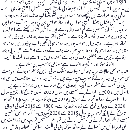
1895 ء میں موسمی تبدیلیوں سے ہونے والی تباہی کے بارے میں انتباہ کر رہے
ہیں۔ گرین ہاؤس گیسوں کے اتار چڑھا وکی تاریخ اب مسلسل بڑھتی جارہی ہے۔
عالمی درجہ حرارت میں پچھلے 150 سالوں میں تشویشناک حدتک اضافہ ہوتا جارہا
ہے۔ آتش فشاں پھٹنا، شمسی ہواؤں اور دیگر عوامل جن کی وجہ سے آب و ہوا میں
ردوبدل انسانی حصص سے کم حصہ ڈال رہے ہیں۔ آتش فشاں پھٹنے سے ماحولیاتی
تبدیلیوں پر صرف دو فیصد اثر پڑتا ہے۔ صنعتی انقلاب کے بعد CO2 میں تین فیصد
اضافہ ہوا ہے۔ وہ تبدیلیاں جو صدیوں بعد رونما ہوتی تھیں اب دہائیوں میں رونما ہو
رہی ہیں۔ کرہ ارض کا اوسط درجہ حرارت برف کے دور سے 9 ° سے بھی زیادہ بڑھ
چکاہے۔ تیزی سے پگھلتی برف کی وجہ سے سمندروں میں 1 سے 2.3 فٹ کا تخمینہ
اضافہ ہوگا اور 4 فیصد اضافے سے سونامی کا سبب بن سکتا ہے۔
شدید موسمی حالات مزید تباہ کن سیلاب، خشک سالی، زمین کا بنجر ہوجانے اور بہت
سی بیماریاں پیدا کرنے کاموجب بن رہے ہیں۔ زرعی پیداواری صلاحیت میں کمی اور
پانی کی قلت کے خطرات ایک گدھ کی طرح ہمارے سروں پر منڈلا رہے ہیں۔
ماحول میں CO2میں اضافے کے سلسلے میں سال 2020 انسانی تاریخ کا بدترین سال
رہا۔ ناسا کے اعدادوشمار کے مطابق، 2019 میں دنیا کا درجہ حرارت 1.8 ° تھا جو
2020 کے دوران توقع سے زیادہ بڑھ گیا ہے۔ 1880 سے 2019 تک کی انسانی
تاریخ کے پانچ گرم ترین سال 2015 سے 2020 تک ہیں۔”اگر ہم اس سنگین
مسئلے کو نظر انداز کرنے کی کوشش کرتے ہیں تو، ہم مستقبل قریب میں زراعت میں
کمی اور آبادی میں اضافے کے ساتھ ساتھ پانی کی قلت، معاشی انحطاط، دفاعی اور