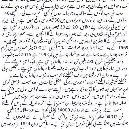
آب و ہوا میں ہونے والی تبدیلیوں سے پوری دنیا بدلے گی، خاص طور پر دنیا کے 2.6
ارب غریب لوگوں کے ساتھ یہ دیگر جانداروں کو بھی ختم کردے گی۔ پچھلے 40
سالوں کے دوران، جانوروں اور پودوں میں 50 فیصد کمی واقع ہوئی ہے۔ آئی سی یو
سی این کی رپورٹ کے مطابق، 20 سے 30 فیصد پودوں اور جانوروں کو خطرہ ہے
اور موسمیاتی تبدیلیوں کی وجہ سے جلد ناپید ہوجانے کا امکان ہے۔سمندر جوگرمی کو
جذب کرنے کا بہترین ذریعہ ہیں، وہ بھی شدیدموسمی تبدیلیوں کا شکار ہو چکے ہیں۔
1969 کے بعد سے، اوسط درجہ حرارت 0.4 ° ڈگری سے 700 میٹر سمندروں میں گرم
تر ہوتا جارہا ہے۔ ناسا کے اعدادوشمار بتاتے ہیں کہ 1993 سے 2016 تک برف کی
اوسط پگھلنے کی شرح 280 بلین ٹن سالانہ ریکارڈ کی گئی ہے، جبکہ اسی عرصے کے
دوران انٹارکٹیکا میں 127 ارب ٹن سالانہ برف پگھلنا ریکارڈ کی گئی ہے۔پچھلی دہائی
کے دوران انٹارکٹیکا میں برف پگھلنے کا تناسب 3 فیصد ریکارڈ کیا گیا ہے۔
پگھلتے گلیشیرز، ابلتے سمندر، سمندری زندگی، جنگلی حیات کی معدومیت، بڑھتی گرمی
اور موسمیاتی تبدیلیوں کا نقارہ بجا رہے ہیں۔ اپنے سیارے کو اس حال میں پہنچانے
کے ذمہ دار ہم ہی ہیں۔ گرین ہاؤس گیسوں کی وجہ سے درجہ حرارت میں مسلسل
اضافہ ہوتا جارہا ہے۔ جولیٹ جارجیا، ریاست ہائے متحدہ امریکہ کے پاس کوئلے کا
سب سے بڑا پلانٹ ہے جو روزانہ 34000 کنڈلی کھاتا ہے اور سالانہ 25 ملین
ٹن CO2کا اضافہ کر رہا ہے۔ زرعی اراضی کے حصول کے لئے ایمیزون کے
جنگلات میں جنگلات کی کٹائی شروع کردی گئی ہے۔ سائنس دان 1824 ء اور بعد میں