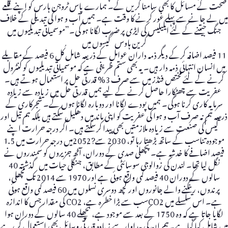
صحت کے مسائل کا بھی سامنا کریں گے۔ ہمارے پاس ٹروجن ہارس کو اپنے قلعے
میں لے جانے سے پہلے غور کرنے کا وقت ہے۔ ہمیں آب و ہوا کی تبدیلی کے خلاف
جنگ جیتنے کے لئے ایکیلیس کی ایڑی پر ضرب لگانا ہو گی۔”موسمیاتی تبدیلیوں میں
گرین ہاوس گیسوں میں
11 فیصد اضافہ کرکے دیگر ذمہ داران عوامل کے ذریعہ شامل کُل 6 فیصد کے مقابلے
میں انسان انتہائی ذمہ دار ہیں۔ یہ بھی ستم ظریفی ہے کہ موسمیاتی تبدیلیوں کو کنٹرول
کرنے کے لئے مختص فنڈز میں سے صرف 3% قدرتی حل پر استعمال ہوتے ہیں۔
عفریت سے چھٹکارا حاصل کرنے کے لیے ہمیں قدرتی حل میں زیادہ سے زیادہ
سرمایہ کاری کرنا ہوگی۔ ہمیں پودے لگانا اور دوبارہ لگانا ہوں گے۔ شجرکاری کے
ذریعہ ہم نہ صرف آب و ہوا کی عفریت کو اپنی ماند میں دھکیل سکتے ہیں بلکہ ہم تیل اور
گیس کی صنعت سے زیادہ ملازمتیں بھی پیدا کرسکتے ہیں۔ اگر درجہ حرارت اپنے
موجودہ تناسب کے ساتھ بڑھتا رہا تو، 2030 سے?2052میں درجہ حرارت میں 1.5
فیصد اضافے کا خدشہ ہے۔ پچھلی صدی کے دوران، آٹھ جزیروں کو سمندروں نے
نگل لیا تھا۔ لندن کی زوالوجی سوسائٹی کے مطابق، جنگلی حیات میں گذشتہ 40
سالوں کے دوران 40 فیصد کمی واقع ہوئی ہے اور 1970 سے 2014 تک مچھلی،
پرندوں، رینگنے والے جانوروں اور کچھ دوسری نسلوں میں 60 فیصد کمی واقع ہوئی
ہے۔ اس سلسلے میں CO2سب سے بڑا خطرہ ہے، CO2 کی مقدار جس کا اندازہ
لگایا جاتا ہے کہ وہ 1750 کے بعد سے موجود ہے، پچھلے 40 سالوں کے دوران ہوا
میں شامل کیا گیا ہے۔ہم ان کی پیداوار سے زیادہ قدرتی وسائل بھی استعمال کر رہے