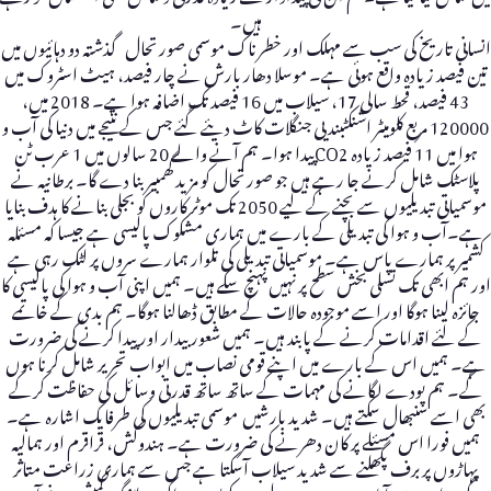
ہیں۔
انسانی تاریخ کی سب سے مہلک اور خطرناک موسمی صورتحال گذشتہ دو دہائیوں میں
تین فیصد زیادہ واقع ہوئی ہے۔ موسلا دھار بارش نے چار فیصد، ہیٹ اسٹروک میں
43 فیصد، قحط سالی 17، سیلاب میں 16 فیصد تک اضافہ ہوا ہے۔ 2018 میں،
120000 مربع کلومیٹر اشنکٹبندیی جنگلات کاٹ دیئے گئے جس کے نتیجے میں دنیا کی آب و
ہوا میں 11 فیصد زیادہ CO2پیدا ہوا۔ ہم آنے والے 20 سالوں میں 1 عرب ٹن
پلاسٹک شامل کرنے جا رہے ہیں جو صورتحال کو مزید گھمبیربنا دے گا۔ برطانیہ نے
موسمیاتی تبدیلیوں سے بچنے کے لیے 2050 تک موٹر کاروں کو بجلی بنانے کا ہدف بنایا
ہے۔آب و ہوا کی تبدیلی کے بارے میں ہماری مشکوک پالیسی ہے جیسا کہ مسئلہ
کشمیر پر ہمارے پاس ہے۔ موسمیاتی تبدیلی کی تلوار ہمارے سروں پر لٹک رہی ہے
اور ہم ابھی تک تسلی بخش سطح پر نہیں پہنچ سکے ہیں۔ ہمیں اپنی آب و ہوا کی پالیسی کا
جائزہ لینا ہوگا اور اسے موجودہ حالات کے مطابق ڈھالنا ہوگا۔ ہم بدی کے خاتمے
کے لئے اقدامات کرنے کے پابند ہیں۔ ہمیں شعور بیدار اور پیدا کرنے کی ضرورت
ہے۔ ہمیں اس کے بارے میں اپنے قومی نصاب میں ابواب تحریر شامل کرنا ہوں
گے۔ ہم پودے لگانے کی مہمات کے ساتھ ساتھ قدرتی وسائل کی حفاظت کرکے
بھی اسے سنبھال سکتے ہیں۔ شدید بارشیں موسمی تبدیلیوں کی طرفایک اشارہ ہے۔
ہمیں فورا اس مسئلے پر کان دھرنے کی ضرورت ہے۔ ہندوکش، قراقرم اور ہمالیہ
پہاڑوں پر برف پگھلنے سے شدید سیلاب آسکتا ہے جس سے ہماری زراعت متاثر