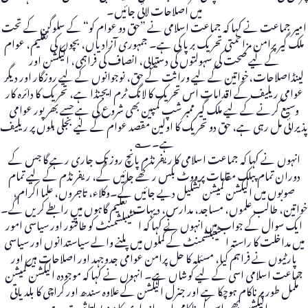
میں اصلاحات لائی جائیں۔
امیر جماعت نے کہا کہ جماعت اسلامی نے ”حق دو عوام کو“ کے سلوگن کے تحت
ملک گیر پرامن مزاحمتی تحریک برپا کی ہے۔ جمہوری آزادیاں، بچوں کی تعلیم، عوام
کے لیے صحت کی سہولتوں کی دستیابی، انصاف کی فراہمی، الیکشن اور
لینڈاصلاحات،خواتین کے لیے وراثت کے حق، نوجوانوں کے لیے روزگار اور دیگر
عوامی ریلیف کے اقدامات اس تحریک کا لانگ ٹرم ایجنڈا ہے، تحریک کا دائرہ کار
وسیع کرنے کے لیے ملک گیر ممبر شپ کمپین بھی شروع کی ہے جسے بھرپور عوامی
پذیرائی مل رہی ہے، حق دو تحریک کا اولین مقصد عوام کے لیے بجلی بلوں پر ریلیف
ہے۔؎
انہوں نے کہا کہ جماعت اسلامی کا ریفرنڈم پانچ روز تک جاری رہے گا جس کے
دوران تمام پبلک مقامات پر ووٹ بکس رکھے جائیں گے، ریفرنڈم کے لیے تمام
صوبوں میں الیکشن کمیشن تشکیل دیے جائیں گے۔وکلاء، تاجروں، علما اکرام،
خواتین، طالب علموں، مساجد، مدارس، دیہات، تعلیم گاہوں میں رابطے کریں گے۔
ایک سوال کے جواب میں انہوں نے کہا کہ اسٹیبلشمنٹ کو طاقتور اور سیاسی امور
میں مداخلت کا راستہ اسٹیبلشمنٹ کے گملوں میں پلنے والے سیاستدانوں اور سیاسی
پارٹیوں نے فراہم کیا، مسئلہ کا حل پرامن عوامی جدوجہد اور اصلاحات ہیں اور
جماعت اسلامی اسی کے لیے کوشاں ہے۔ انہوں نے کہا کہ موجودہ الیکشن کمیشن
مکمل طور پر ناکام ہوچکا ہے اور جنرل الیکشن کے علاوہ سندھ اور کراچی کا بلدیاتی
الیکشن بھی اس کی ناکامی اور جانبداری کا منہ بولتا ثبوت ہے۔