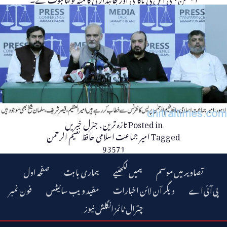
Posted in
تازہ ترین
,
جنرل خبریں
Tagged
امیر جماعت اسلامی حافظ نعیم الرحمن
93571
تصاویر میں موسم
ہمیں لکھئیے
ہماری بابت
صفحہ اول
دیگر اؔن لائن اخبارات
مفید ویب سائیٹس
فون نمبر
چترال ٹائمز انگلش نیوز