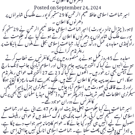
Posted on
September 24, 2024
امیر جماعت اسلامی حافظ نعیم الرحمن کا 29ستمبر کو پورے ملک کی شاہراؤں پر
دھرنوں کا اعلان ۔
لاہور ( چترال ٹائمز رپورٹ ) امیر جماعت اسلامی حافظ نعیم الرحمن نے 29ستمبر کو
پورے ملک کی شاہراؤں پر دھرنوں کا اعلان کرتے ہوئے کہا ہے کہ حکومت نے
راولپنڈی معاہدہ پر عمل درآمد نہیں کیا، جماعت اسلامی بجلی کے بلوں کے بائیکاٹ پر
ریفرنڈم کرائے گی۔
معاہدہ کے 45روز مکمل ہونے پر منصورہ میں پریس کانفرنس سے خطاب کرتے
ہوئے انہوں نے کہا کہ اکتوبر میں پہیہ جام ہڑتال اور اسلام آباد کی جانب لانگ مارچ
کے آپشن بھی زیرغور ہیں۔ انھوں نے کہا کہ 23سے 27 اکتوبر تک عوامی ریفرنڈم
ہوگا، اس کے بعد پہیہ جام کا اعلان کر سکتے ہیں، ملک بھر سے لانگ مارچز کا آغاز ہوگا
اور بڑے قافلہ کی صورت میں اسلام آباد جائیں گے۔ سیکرٹری جنرل امیرالعظیم،
سیکرٹری اطلاعات قیصر شریف، ڈائریکٹر سوشل و ڈیجیٹل میڈیا سلمان شیخ بھی پریس
کانفرنس کے دوران موجود تھے۔
امیر جماعت نے کہا حکومت جعلی مینڈیٹ اور فارم 47سے بنی ہے اور جماعت
اسلامی اسے تسلیم نہیں کرتی، مگر اب چونکہ یہی لوگ مسلط ہیں تو عوامی ریلیف کے
حصول کے لیے انہیں ہی مجبور کیا جائے گا۔ عوام کا پیمانہ صبر جواب دے چکا ہے،
یہ لاوا کسی وقت بھی پھٹ سکتا ہے۔ جماعت اسلامی انارکی نہیں چاہتی اسی لیے