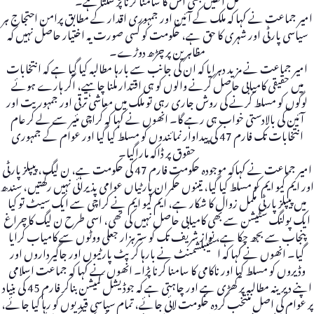
امیر جماعت نے کہا کہ ملک کے آئین اور جمہوری اقدار کے مطابق پرامن احتجاج ہر
سیاسی پارٹی اور شہری کا حق ہے، حکومت کو کسی صورت یہ اختیار حاصل نہیں کہ
مظاہرین پر چڑھ دوڑے۔
امیر جماعت نے مزید دہرایا کہ ان کی جانب سے بارہا مطالبہ کیا گیا ہے کہ انتخابات
میں حقیقی کامیابی حاصل کرنے والوں کو ہی اقتدار ملنا چاہیے، اگر ہارے ہوئے
لوگوں کو مسلط کرنے کی روش جاری رہی تو ملک میں معاشی ترقی اور جمہوریت اور
آئین کی بالادستی خواب ہی رہے گا۔ انھوں نے کہا کہ کراچی مئیر سے لے کر عام
انتخابات تک فارم 47 کی پیداوار نمائندوں کو مسلط کیا گیا اور عوام کے جمہوری
حقوق پر ڈاکہ ماراگیا۔
امیر جماعت نے کہاکہ موجودہ حکومت فارم 47 کی حکومت ہے، ن لیگ، پیپلزپارٹی
اور ایم کیو ایم کو مسلط کیا گیا، تینوں حکمران پارٹیاں عوامی پذیرائی نہیں رکھتیں، سندھ
میں پیپلزپارٹی مکمل زوال کا شکار ہے، ایم کیو ایم نے کراچی سے ایک سیٹ تو کیا
ایک پولنگ سٹیشن سے بھی کامیابی حاصل نہیں کی تھی، اسی طرح ن لیگ کا چراغ
پنجاب سے بجھ چکا ہے، نواز شریف تک کو سترہزار جعلی ووٹوں سے کامیاب کرایا
گیا۔ انھوں نے کہا کہ اسٹیبلشمنٹ نے بارہا کرپٹ پارٹیوں اور جاگیرداروں اور
وڈیروں کو مسلط کیا اور ناکامی کا سامنا کرنا پڑا۔ انھوں نے کہا کہ جماعت اسلامی
اپنے دیرینہ مطالبہ پر کھڑی ہے اور چاہتی ہے کہ جوڈیشل کمیشن بناکر فارم 45 کی بنیاد
پر عوام کی اصل منتخب کردہ حکومت لائی جائے، تمام سیاسی قیدیوں کو رہا کیا جائے،