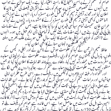
عوام کو منظم کرکے پرامن احتجاج کا راستہ اختیار کیا ہے۔ایک سوال کے جواب
میں انہوں نے مخصوص نشستوں پر سپریم کورٹ کے اکثریتی فیصلہ کی مکمل تائید کا
اعلان کیا اور مجوزہ آئینی ترمیم کو بھی مکمل طور پر مسترد کردیا، انہوں نے اپوزیشن
جماعتوں کوبھی آئینی ترمیم کُلی طور پر مسترد کرنے کا مشورہ دیا۔ انہوں نے کہا کہ
عمران خان سمیت تمام سیاسی قیدیوں کو رہا کیا جانا چاہیے، جس قسم کے مقدمات
بانی پی ٹی آئی پر بنے ہیں ایسے مقدمات بننے لگیں تو تمام پی ڈی ایم جیل میں ہو۔ انہوں
نے 7اکتوبر کو غزہ پر اسرائیلی جارحیت کا ایک سال مکمل ہونے پر ملک بھر میں ہفتہ
یکجہتی فلسطین و لبنان منانے کا بھی اعلان کیا۔
حافظ نعیم الرحمن نے کہا کہ حکومت ہوش کے ناخن لے اور بجلی و گیس کے
بلوں، پٹرول کی قیمتوں پر عوام کو فوری ریلیف دے۔ حکومت نے راولپنڈی معاہدہ
پر مقررہ مدت میں عملدرآمد نہیں کیا، دکھاوے کے چند اقدامات کا اعلان کیا گیا جو ہمیں
منظور نہیں ہیں۔ حکومت آئی پی پیز معاہدے ختم کرے، جاگیرداروں پر ٹیکس لگائے
اور تنخواہ دار طبقہ اور تاجروں کو ٹیکس میں ریلیف دے، اسی طرح حکمران اپنی
عیاشیاں اور مراعات ختم کریں اور سود کی شرح کو بتدریج کم کیا جائے۔ ان اقدامات
سے ہونی والی اربوں روپے کی بچت کو بجلی کے بلوں میں کمی کے لیے استعمال کیا
جائے۔ پٹرول کی قیمت کو عالمی منڈی کے مطابق لایا جائے اور پٹرولیم لیوی ختم کی
جائے، حکومت کو عالمی مارکیٹ میں قیمتوں میں کمی سے کم وبیش 25ارب ڈالر کا فائدہ
امپورٹ بل کی صورت میں حاصل ہوا ہے، اس فائدہ سے عوام کو ریلیف ملے تو
پٹرول کی قیمت 150روپے فی لٹر تک آجائے گی۔ ایف بی آر کرپشن کا گڑھ ہے، اس