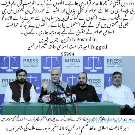
26 ویں آئینی ترمیم کالعدم قراردی جائے۔ انھوں نے کہا کہ حکومت آئی ایم ایف
کی تابعداری کی بجائے عوام کو بجلی، پٹرول اور اشیائے خورونوش کی قیمتوں میں کمی
کر کے ریلیف دے۔ انھوں نے کہا کہ آئی پی پیز معاہدوں سے ہونے والے فائدہ کو
بجلی کی قیمتوں میں کمی کے لیے استعمال کیا جائے۔ انھوں نے کہا کہ جماعت
اسلامی عوام کے حقوق کے لیے جدوجہد جاری رکھے گی۔
Posted in
تازہ ترین
,
جنرل خبریں
Tagged
امیر جماعت اسلامی حافظ نعیم الرحمن
95994
امیر جماعت اسلامی حافظ نعیم الرحمن کا 29ستمبر کو پورے ملک کی شاہراؤں پر
دھرنوں کا اعلان ۔