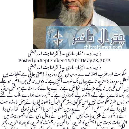
داد بیداد ۔ اعتماد سازی ۔ ڈاکٹرعنا یت اللہ فیضی
Posted on
September 15, 2021
May 28, 2025
داد بیداد ۔ اعتماد سازی ۔ ڈاکٹرعنا یت اللہ فیضی
حکومت اور حزب اختلاف کے درمیان خلیج روزبروز بڑھتی جا تی ہے تعلقات میں
تعطل روبروز بڑھتا جا تا ہے یہاں تک نو بت آگئی ہے کہ دنوں بند گلی میں داخل ہو چکے
ہیں اس گلی میں نہ پیچھے مڑ نے کی گنجا ئش ہے نہ آگے جا نے کا راستہ ہے سوشل میڈیا
پر ایک بڑے پا یے کے دانشور نے تجویز دی ہے کہ جمہوریت ہمارے ملک کے لئے
مو زوں طرز حکومت نہیں اس کا کوئی بہتر نعم البدل ڈھونڈ لیا جا ئے یعنی بادشاہ ہت
لائی جا ئے اور ”مغل اعظم“ کے دور میں سکون امن یا آشتی کی زندگی گذار ی جا
ئے دانشور نے طنزاً یہ بات نہیں لکھی انہوں نے دلیل دی ہے کہ جمہوریت میں
اخراجات بہت ہیں الیکشن کا خر چہ، ارا کین پا رلیمنٹ کا خر چہ، کا بینہ کا خر چہ، پھر
الیکشن،پھر اتنے سارے انتشار، غل غباڑے، ہلہ گلہ، شور شرابہ اور بے اطمینا نی