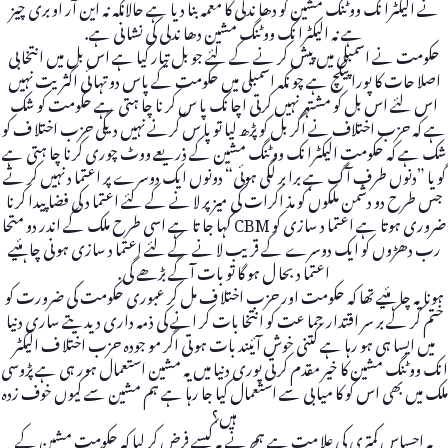
نے الیکٹرا نک ووٹنگ مشین کو دھا ندلی کا معمہ بنا دیا ہے حالانکہ نہ این آر او بری چیز
ہے نہ الیکٹرا نک ووٹنگ مشین دھا ندلی کی نشا نی ہے.
حکومت نے اسمبلی میں پیش کر نے کے لئے جو بل تیار کیا ہے اس بل میں انتخا بی
اصلا حات کا پورا پیکچ ہے چو نکہ اسمبلی میں حکومت کے پاس دو تہا ئی اکثریت نہیں
اس لئے اس بل کو مشتہر نہیں کرتی اچا نک پا س کر نا چا ہتی ہے حکومت کو شک
ہے کہ حزب اختلاف نے اگر بل کو پڑھ لیا تو پا س کرنے نہیں دیگی حزب اختلا ف کو
شک ہے کہ حکومت الیکٹرا نک ووٹنگ مشین کے ذریعے ووٹ چوری کرنا چا ہتی ہے
گو یا ”دنوں طرف آگ ہے برا بر لگی ہوئی“ دونوں ایک دوسرے پر اعتما د نہیں کر تے
جس طرح دو دشمن ملکوں کو مذ اکرات کی میز پر لا نے کے لئے اعتما د کی فضا پیدا کرنا
ضروری ہوتا ہے اعتما د سازی کو CBM کہا جا تا ہے اسی طرح ملک کے اندر دو متحا
رب دھڑوں کو ایک دوسرے کے قریب لا نے کے لئے اعتما د سازی ہو نی چاہئیے
اعتما د بحا ل ہو گا تو بات آگے بڑھے گی.
ہونا یہ چا ہئیے تھا کہ حکومت اور حزب اختلا ف مل کر عبوری حکومت کی ضرورت کو
ختم کر کے بر سر اقتدار جما عت کو انتخا بات کر انے کی ذمہ داری دیدیتے ساری دنیا
میں ایسا ہی ہو رہا ہے کتنی خوش آئیند بات ہو تی اگر مو جودہ حزب اختلا ف الیکٹر
انک ووٹنگ مشین کا خیر مقدم کر تی پوری دنیا میں یہ مشین استعمال ہور ہی ہے پڑوسی
ملک میں بھی اس کو کا میا بی سے استعمال کیا جا رہا ہے ہم مشین سے کیوں خوف زدہ
ہیں؟
یہ احساس کمتری کی علا مت ہے ہم نے یہ کیسے فرض کر لیا کہ حکومت مشین کے