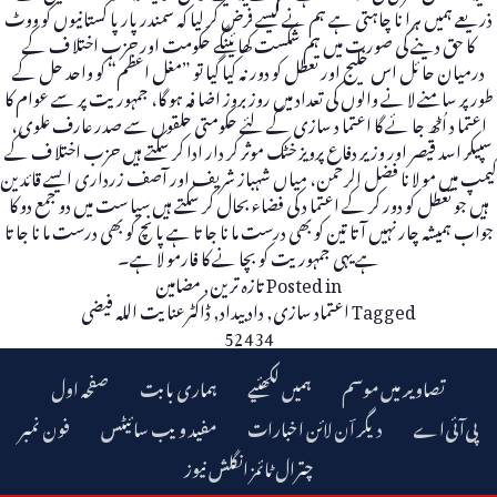
ذریعے ہمیں ہرا نا چاہتی ہے ہم نے کیسے فرض کر لیا کہ سمندر پار پا کستانیوں کو ووٹ
کا حق دینے کی صورت میں ہم شکست کھا ئینگے حکومت اور حزب اختلا ف کے
درمیان حا ئل اس خلیج اور تعطل کو دور نہ کیا گیا تو ”مغل اعظم“ کو واحد حل کے
طور پر سامنے لا نے والوں کی تعداد میں روز بروز اضا فہ ہو گا، جمہوریت پر سے عوام کا
اعتما د اُٹھ جا ئے گا اعتما د سازی کے لئے حکومتی حلقوں سے صدر عارف علوی،
سپیکر اسد قیصر اور وزیر دفاع پرویز خٹک موثر کر دار ادا کر سکتے ہیں حزب اختلا ف کے
کیمپ میں مو لا نا فضل الرحمن، میاں شہباز شریف اور آصف زرداری ایسے قائدین
ہیں جو تعطل کو دور کر کے اعتما د کی فضاء بحال کر سکتے ہیں سیا ست میں دو جمع دو کا
جواب ہمیشہ چار نہیں آتا تین کو بھی درست ما نا جا تا ہے پا نچ کو بھی درست ما نا جا تا
ہے یہی جمہوریت کو بچا نے کا فارمو لا ہے۔
Posted in
تازہ ترین
,
مضامین
Tagged
اعتماد سازی
,
داد بیداد
,
ڈاکٹرعنا یت اللہ فیضی
52434
تصاویر میں موسم
ہمیں لکھئیے
ہماری بابت
صفحہ اول
دیگر اؔن لائن اخبارات
مفید ویب سائیٹس
فون نمبر
چترال ٹائمز انگلش نیوز