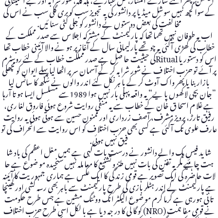
کے سوا کچھ نہیں سوشل میڈیا پر دانشور کی یہ تجویز سب کو بری گلی سب نے اس کی
مخا لفت کی بعض دوستوں نے دانشور کو جلی کٹی سنا ئیں.
اب یہ طوفان نہیں تھما تھا کہ پارلیمنٹ کے مشترکہ اجلا س سے صدر مملکت کے
خطاب کی گھڑی آگئی یہ چو تھے پارلیمانی سال کے آغاز پر ہو نے والا آئینی خطاب تھا
اس کو دستور یا Ritualکی حیثیت حا صل ہے صدر مملکت خطاب کے لئے روسٹرم
پر آئے تو حزب اختلا ف نے شور شرابہ کر کے آسمان سر پر اٹھا لیا پہلے ایوان کو مچھلی
بازار بنا یا پھر واک آوٹ کر کے با ہر نکل گئے اندر والوں نے سُکھ کا سانس لیا
”جان بچی لا کھوں پا یے“ یہ واقعہ پہلی بار نہیں ہوا 1989سے مسلسل ایسا ہو تا آرہا
ہے غلا م اسحا ق خان کے خطاب سے یہ منفی روایت شروع ہوئی فاروق لغا ری،
رفیق تارڑ، پرویز مشرف، آصف زرداری اور ممنون حسین سے ہوتی ہوئی یہ روایت
عارف علوی تک آگئی ہے کسی بھی حزب اختلا ف کو اس روایت سے انحراف کی تو
فیق نہیں ہوئی.
شا ید فیس بک والے دانشور نے درست بات کہی ہے ہمیں مغل اعظم کی باد شا
ہت چاہئیے مگر یہ تفنن کی بات نہیں طنز و تشنیع کا معا ملہ نہیں سنجیدہ مو ضوع ہے حا
لات حا ضرہ کی ایک تصویر ہے قومی زند گی کا ایک عکس ہے ہماری جمہوریت کا آئینہ
ہے پارلیمنٹ کے اندر ہٹلر بازی کی طرح پارلیمنٹ سے باہر بھی رسہ کشی اور کھینچا
تا نی ہورہی ہے گرما گرم مو ضوع الیکٹر انک ووٹنگ مشین ہے جس طرح حکومت
نے قومی مفا ہمت (NRO) کو گا لی کا در جہ دیا ہے با لکل اسی طرح حزب اختلاف